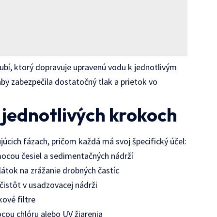
rubí, ktorý dopravuje upravenú vodu k jednotlivým
aby zabezpečila dostatočný tlak a prietok vo
 jednotlivých krokoch
úcich fázach, pričom každá má svoj špecifický účel:
ocou česiel a sedimentačných nádrží
látok na zrážanie drobných častíc
istôt v usadzovacej nádrži
ové filtre
ou chlóru alebo UV žiarenia