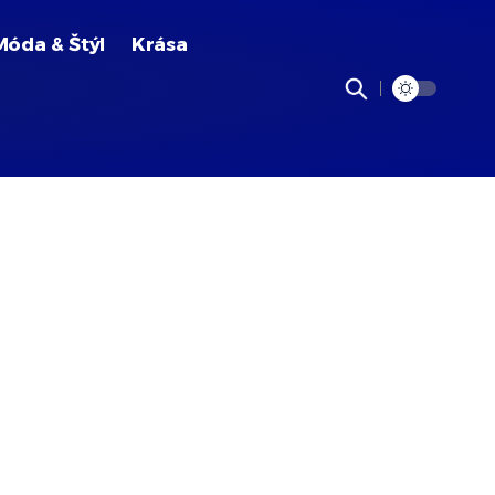
Móda & Štýl
Krása