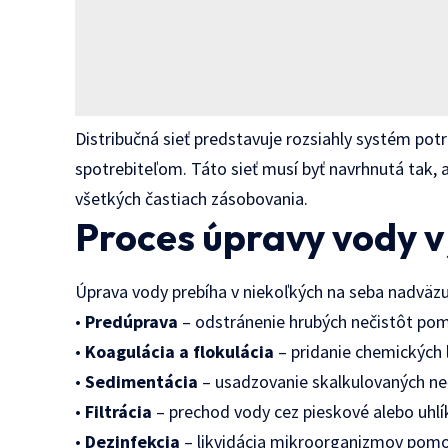
Distribučná sieť predstavuje rozsiahly systém pot
spotrebiteľom. Táto sieť musí byť navrhnutá tak, 
všetkých častiach zásobovania.
Proces úpravy vody v
Úprava vody prebíha v niekoľkých na seba nadväzuj
•
Predúprava
– odstránenie hrubých nečistôt pom
•
Koagulácia a flokulácia
– pridanie chemických 
•
Sedimentácia
– usadzovanie skalkulovaných neč
•
Filtrácia
– prechod vody cez pieskové alebo uhlík
•
Dezinfekcia
– likvidácia mikroorganizmov pomoc