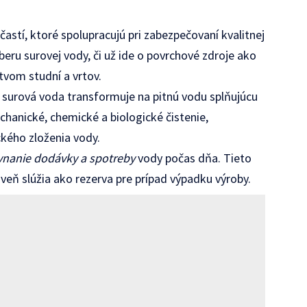
stí, ktoré spolupracujú pri zabezpečovaní kvalitnej
eru surovej vody, či už ide o povrchové zdroje ako
tvom studní a vrtov.
 surová voda transformuje na pitnú vodu splňujúcu
hanické, chemické a biologické čistenie,
ckého zloženia vody.
vnanie dodávky a spotreby
vody počas dňa. Tieto
veň slúžia ako rezerva pre prípad výpadku výroby.