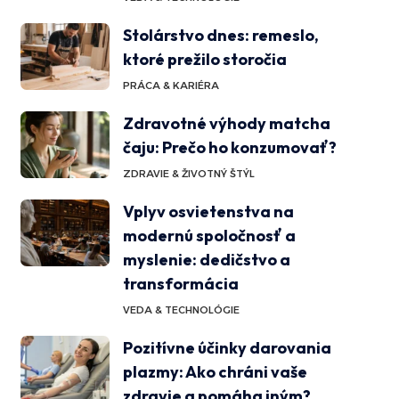
Stolárstvo dnes: remeslo,
ktoré prežilo storočia
PRÁCA & KARIÉRA
Zdravotné výhody matcha
čaju: Prečo ho konzumovať?
ZDRAVIE & ŽIVOTNÝ ŠTÝL
Vplyv osvietenstva na
modernú spoločnosť a
myslenie: dedičstvo a
transformácia
VEDA & TECHNOLÓGIE
Pozitívne účinky darovania
plazmy: Ako chráni vaše
zdravie a pomáha iným?