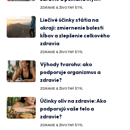
ZDRAVIE & ŽIVOTNÝ ŠTÝL
Liečivé účinky státia na
okraji: zmiernenie bolesti
kĺbov a zlepšenie celkového
zdravia
ZDRAVIE & ŽIVOTNÝ ŠTÝL
Výhody tvarohu: ako
podporuje organizmus a
zdravie?
ZDRAVIE & ŽIVOTNÝ ŠTÝL
Účinky olív na zdravie: Ako
podporujú vaše telo a
zdravie?
ZDRAVIE & ŽIVOTNÝ ŠTÝL