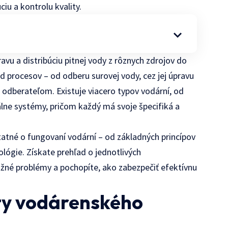
ciu a kontrolu kvality.
avu a distribúciu pitnej vody z rôznych zdrojov do
ad procesov – od odberu surovej vody, cez jej úpravu
m odberateľom. Existuje viacero typov vodární, od
álne systémy, pričom každý má svoje špecifiká a
tatné o fungovaní vodární – od základných princípov
lógie. Získate prehľad o jednotlivých
né problémy a pochopíte, ako zabezpečiť efektívnu
y vodárenského