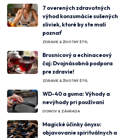
7 overených zdravotných
výhod konzumácie sušených
sliviek, ktoré by ste mali
poznať
ZDRAVIE & ŽIVOTNÝ ŠTÝL
Brusnicový a echinaceový
čaj: Dvojnásobná podpora
pre zdravie!
ZDRAVIE & ŽIVOTNÝ ŠTÝL
WD-40 a guma: Výhody a
nevýhody pri používaní
DOMOV & ZÁHRADA
Magické účinky ónyxu:
objavovanie spirituálnych a