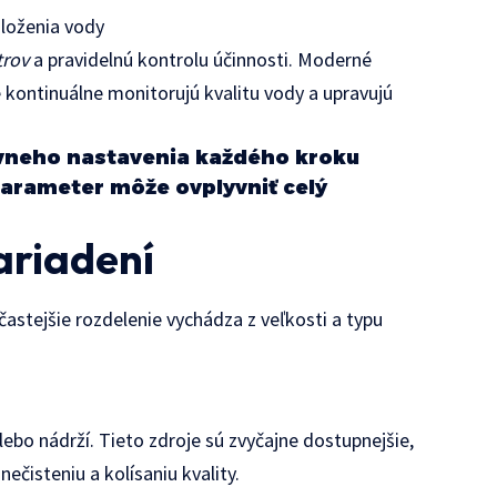
loženia vody
trov
a pravidelnú kontrolu účinnosti. Moderné
kontinuálne monitorujú kvalitu vody a upravujú
rávneho nastavenia každého kroku
parameter môže ovplyvniť celý
ariadení
jčastejšie rozdelenie vychádza z veľkosti a typu
alebo nádrží. Tieto zdroje sú zvyčajne dostupnejšie,
nečisteniu a kolísaniu kvality.