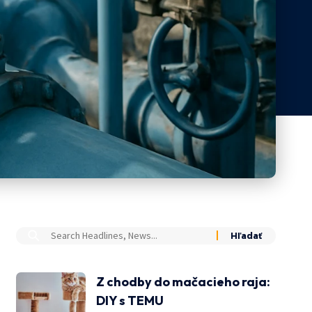
Z chodby do mačacieho raja:
DIY s TEMU