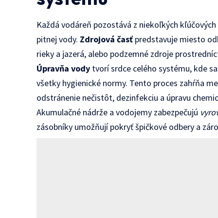
Každá vodáreň pozostává z niekoľkých kľúčových ča
pitnej vody.
Zdrojová časť
predstavuje miesto odb
rieky a jazerá, alebo podzemné zdroje prostredníc
Úpravňa vody
tvorí srdce celého systému, kde sa
všetky hygienické normy. Tento proces zahŕňa mec
odstránenie nečistôt, dezinfekciu a úpravu chemi
Akumulačné nádrže a vodojemy zabezpečujú
vyro
zásobníky umožňují pokryť špičkové odbery a záro