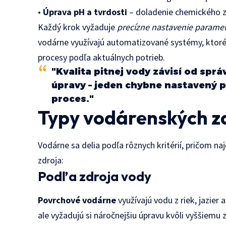
•
Úprava pH a tvrdosti
– doladenie chemického z
Každý krok vyžaduje
precízne nastavenie parame
vodárne využívajú automatizované systémy, ktoré 
procesy podľa aktuálnych potrieb.
"Kvalita pitnej vody závisí od sp
úpravy – jeden chybne nastavený 
proces."
Typy vodárenských z
Vodárne sa delia podľa rôznych kritérií, pričom na
zdroja:
Podľa zdroja vody
Povrchové vodárne
využívajú vodu z riek, jazier 
ale vyžadujú si náročnejšiu úpravu kvôli vyššiemu z