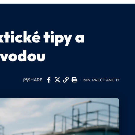
tické tipy a
 vodou
SHARE
MIN. PREČÍTANIE 17