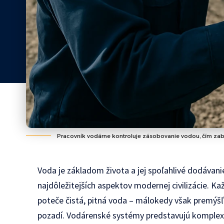
Pracovník vodárne kontroluje zásobovanie vodou, čím zab
Voda je základom života a jej spoľahlivé dodávan
najdôležitejších aspektov modernej civilizácie. 
poteče čistá, pitná voda – málokedy však premýšľ
pozadí. Vodárenské systémy predstavujú komplexnú