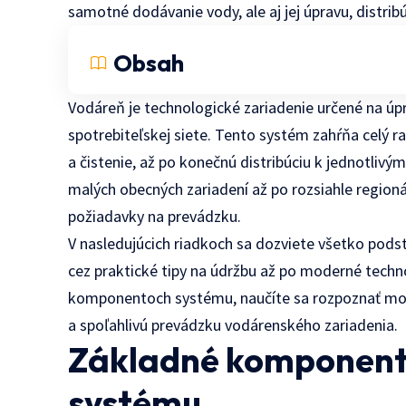
samotné dodávanie vody, ale aj jej úpravu, distribú
Obsah
Vodáreň je technologické zariadenie určené na úpr
spotrebiteľskej siete. Tento systém zahŕňa celý r
a čistenie, až po konečnú distribúciu k jednotlivý
malých obecných zariadení až po rozsiahle region
požiadavky na prevádzku.
V nasledujúcich riadkoch sa dozviete všetko pods
cez praktické tipy na údržbu až po moderné techno
komponentoch systému, naučíte sa rozpoznať mož
a spoľahlivú prevádzku vodárenského zariadenia.
Základné komponent
systému