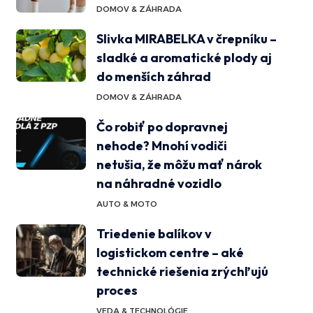
DOMOV & ZÁHRADA
Slivka MIRABELKA v črepníku –
sladké a aromatické plody aj
do menších záhrad
DOMOV & ZÁHRADA
Čo robiť po dopravnej
nehode? Mnohí vodiči
netušia, že môžu mať nárok
na náhradné vozidlo
AUTO & MOTO
Triedenie balíkov v
logistickom centre – aké
technické riešenia zrýchľujú
proces
VEDA & TECHNOLÓGIE