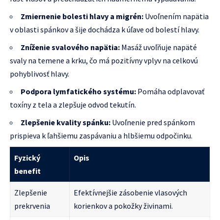
Zmiernenie bolesti hlavy a migrén:
Uvoľnením napätia
v oblasti spánkov a šije dochádza k úľave od bolestí hlavy.
Zníženie svalového napätia:
Masáž uvoľňuje napäté
svaly na temene a krku, čo má pozitívny vplyv na celkovú
pohyblivosť hlavy.
Podpora lymfatického systému:
Pomáha odplavovať
toxíny z tela a zlepšuje odvod tekutín.
Zlepšenie kvality spánku:
Uvoľnenie pred spánkom
prispieva k ľahšiemu zaspávaniu a hlbšiemu odpočinku.
Fyzický
Opis
benefit
Zlepšenie
Efektívnejšie zásobenie vlasových
prekrvenia
korienkov a pokožky živinami.