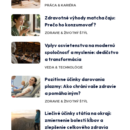
PRÁCA & KARIÉRA
Zdravotné výhody matcha čaju:
Prečo ho konzumovať?
ZDRAVIE & ŽIVOTNÝ ŠTÝL
Vplyv osvietenstva na modernú
spoločnosť a myslenie: dedičstvo
a transformácia
VEDA & TECHNOLÓGIE
Pozitívne účinky darovania
plazmy: Ako chráni vaše zdravie
a pomáha iným?
ZDRAVIE & ŽIVOTNÝ ŠTÝL
Liečivé účinky státia na okraji:
zmiernenie bolesti kĺbov a
zlepšenie celkového zdravia