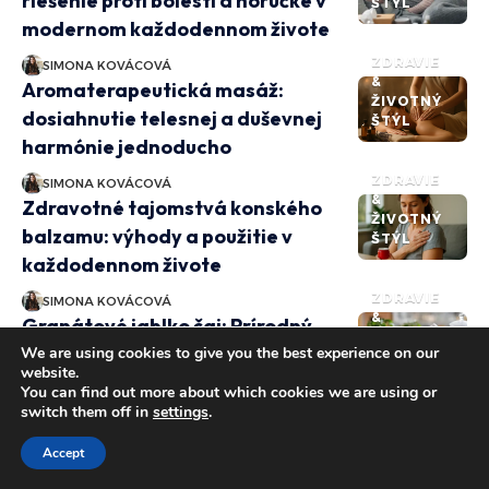
riešenie proti bolesti a horúčke v
ŠTÝL
modernom každodennom živote
ZDRAVIE
SIMONA KOVÁCOVÁ
&
Aromaterapeutická masáž:
ŽIVOTNÝ
dosiahnutie telesnej a duševnej
ŠTÝL
harmónie jednoducho
ZDRAVIE
SIMONA KOVÁCOVÁ
&
Zdravotné tajomstvá konského
ŽIVOTNÝ
balzamu: výhody a použitie v
ŠTÝL
každodennom živote
ZDRAVIE
SIMONA KOVÁCOVÁ
&
Granátové jablko čaj: Prírodný
ŽIVOTNÝ
zdroj energie a ochranný nápoj
We are using cookies to give you the best experience on our
ŠTÝL
website.
pre zdravie
You can find out more about which cookies we are using or
switch them off in
settings
.
ZDRAVIE
SIMONA KOVÁCOVÁ
&
Výhody vibračného trénera:
Accept
ŽIVOTNÝ
zdravie a pohoda v harmónii
ŠTÝL