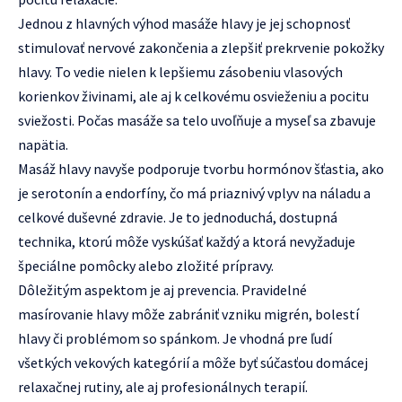
Jednou z hlavných výhod masáže hlavy je jej schopnosť
stimulovať nervové zakončenia a zlepšiť prekrvenie pokožky
hlavy. To vedie nielen k lepšiemu zásobeniu vlasových
korienkov živinami, ale aj k celkovému osvieženiu a pocitu
sviežosti. Počas masáže sa telo uvoľňuje a myseľ sa zbavuje
napätia.
Masáž hlavy navyše podporuje tvorbu hormónov šťastia, ako
je serotonín a endorfíny, čo má priaznivý vplyv na náladu a
celkové duševné zdravie. Je to jednoduchá, dostupná
technika, ktorú môže vyskúšať každý a ktorá nevyžaduje
špeciálne pomôcky alebo zložité prípravy.
Dôležitým aspektom je aj prevencia. Pravidelné
masírovanie hlavy môže zabrániť vzniku migrén, bolestí
hlavy či problémom so spánkom. Je vhodná pre ľudí
všetkých vekových kategórií a môže byť súčasťou domácej
relaxačnej rutiny, ale aj profesionálnych terapií.