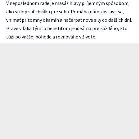
V neposlednom rade je masáž hlavy príjemným spôsobom,
ako si dopriať chvíľku pre seba. Pomáha nám zastaviť sa,
vnímať prítomný okamih a načerpať nové sily do ďalších dní.
Práve vďaka týmto benefitom je ideálna pre každého, kto
túži po väčšej pohode a rovnováhe v živote.