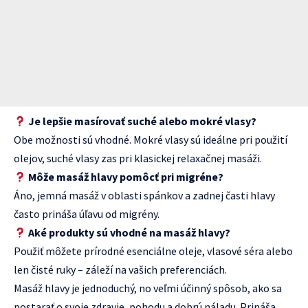
Je lepšie masírovať suché alebo mokré vlasy?
Obe možnosti sú vhodné. Mokré vlasy sú ideálne pri použití
olejov, suché vlasy zas pri klasickej relaxačnej masáži.
Môže masáž hlavy pomôcť pri migréne?
Áno, jemná masáž v oblasti spánkov a zadnej časti hlavy
často prináša úľavu od migrény.
Aké produkty sú vhodné na masáž hlavy?
Použiť môžete prírodné esenciálne oleje, vlasové séra alebo
len čisté ruky – záleží na vašich preferenciách.
Masáž hlavy je jednoduchý, no veľmi účinný spôsob, ako sa
postarať o svoje zdravie, pohodu a dobrú náladu. Prináša