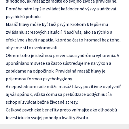
dlhodobo, ak masáž zaradíte do svojho života pravidelne.
Pomáha nám lepšie zvládať každodenné výzvy a udržovať
psychickú pohodu.
Masáž hlavy môže byť tiež prvým krokom k lepšiemu
zvládaniu stresových situácií. Naučí vás, ako sa rýchlo a
efektívne zbaviť napätia, ktoré sa často hromadí bez toho,
aby sme si to uvedomovali.
Okrem toho je ideálnou prevenciou syndrómu vyhorenia. V
uponáhľanom svete sa často sústreďujeme na výkon a
zabúdame na odpočinok. Pravidelná masáž hlavy je
príjemnou formou psychohygieny.
V neposlednom rade môže masáž hlavy pozitívne ovplyvniť
aj váš spánok, vďaka čomu sa prebúdzate oddýchnutí a
schopní zvládať bežné životné stresy.
Celkové psychické benefity preto vnímajte ako dlhodobú
investíciu do svojej pohody a kvality života.