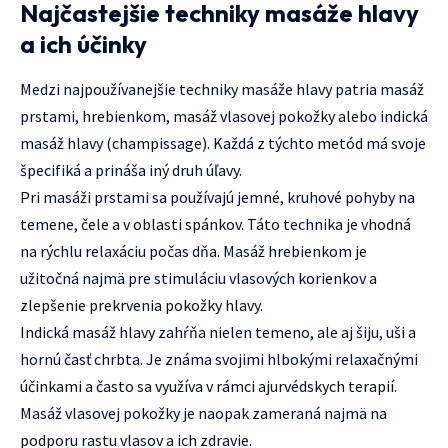
Najčastejšie techniky masáže hlavy
a ich účinky
Medzi najpoužívanejšie techniky masáže hlavy patria masáž
prstami, hrebienkom, masáž vlasovej pokožky alebo indická
masáž hlavy (champissage). Každá z týchto metód má svoje
špecifiká a prináša iný druh úľavy.
Pri masáži prstami sa používajú jemné, kruhové pohyby na
temene, čele a v oblasti spánkov. Táto technika je vhodná
na rýchlu relaxáciu počas dňa. Masáž hrebienkom je
užitočná najmä pre stimuláciu vlasových korienkov a
zlepšenie prekrvenia pokožky hlavy.
Indická masáž hlavy zahŕňa nielen temeno, ale aj šiju, uši a
hornú časť chrbta. Je známa svojimi hlbokými relaxačnými
účinkami a často sa využíva v rámci ajurvédskych terapií.
Masáž vlasovej pokožky je naopak zameraná najmä na
podporu rastu vlasov a ich zdravie.