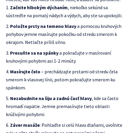
Začnite hlbokým dýchaním
, niekoľko sekúnd sa
sústreďte na pomalý nádych a výdych, aby ste sa upokojili.
Položte prsty na temeno hlavy
a pomocou kruhových
pohybov jemne masírujte pokožku od stredu smerom k
okrajom. Netlačte príliš silno.
Presuňte sa na spánky
a pokračujte v masírovaní
kruhovými pohybmi asi 1-2 minúty.
Masírujte čelo
– prechádzajte prstami od stredu čela
smerom k vlasovej línii, potom pokračujte smerom ku
spánkom.
Nezabudnite na šiju a zadnú časť hlavy
, kde sa často
hromadí napätie. Jemne premasírujte tieto oblasti
krúživými pohybmi.
Záver masáže
: Pohlaďte si celú hlavu dlaňami, uvoľnite
ruky a ešte chvíľu relaxujte so zatvorenými očami.