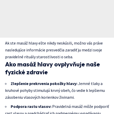
Ak ste masáž hlavy ešte nikdy neskúsili, možno vás práve
nasledujúce informácie presvedčia zaradiť ju medzi svoje
pravidelné rituály starostlivosti o seba.
Ako masáž hlavy ovplyvňuje naše
fyzické zdravie
Zlepšenie prekrvenia pokožky hlavy:
Jemné tlaky a
kruhové pohyby stimulujú krvný obeh, čo vedie k lepšiemu
zásobeniu vlasových korienkov živinami.
Podpora rastu vlasov:
Pravidelná masáž môže podporiť
rast vlasov a predchádzať ich nadmernému vypadávaniu.