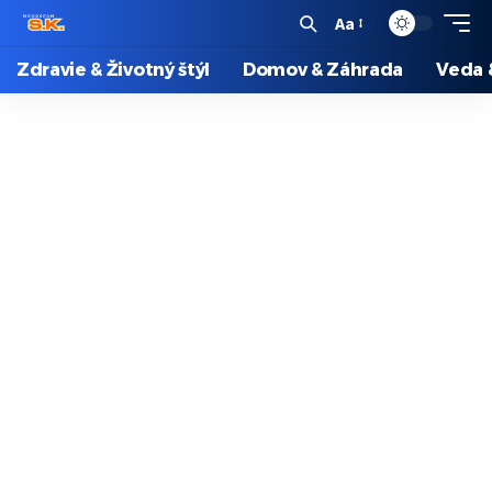
Aa
Zdravie & Životný štýl
Domov & Záhrada
Veda 