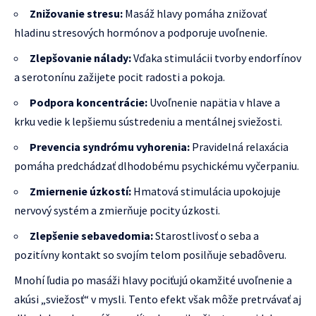
Znižovanie stresu:
Masáž hlavy pomáha znižovať
hladinu stresových hormónov a podporuje uvoľnenie.
Zlepšovanie nálady:
Vďaka stimulácii tvorby endorfínov
a serotonínu zažijete pocit radosti a pokoja.
Podpora koncentrácie:
Uvoľnenie napätia v hlave a
krku vedie k lepšiemu sústredeniu a mentálnej sviežosti.
Prevencia syndrómu vyhorenia:
Pravidelná relaxácia
pomáha predchádzať dlhodobému psychickému vyčerpaniu.
Zmiernenie úzkostí:
Hmatová stimulácia upokojuje
nervový systém a zmierňuje pocity úzkosti.
Zlepšenie sebavedomia:
Starostlivosť o seba a
pozitívny kontakt so svojím telom posilňuje sebadôveru.
Mnohí ľudia po masáži hlavy pociťujú okamžité uvoľnenie a
akúsi „sviežosť“ v mysli. Tento efekt však môže pretrvávať aj