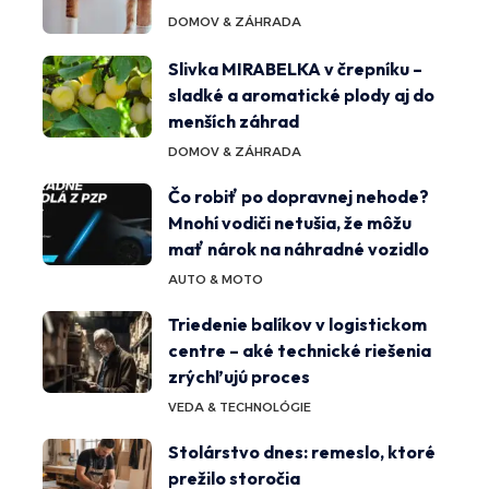
DOMOV & ZÁHRADA
Slivka MIRABELKA v črepníku –
sladké a aromatické plody aj do
menších záhrad
DOMOV & ZÁHRADA
Čo robiť po dopravnej nehode?
Mnohí vodiči netušia, že môžu
mať nárok na náhradné vozidlo
AUTO & MOTO
Triedenie balíkov v logistickom
centre – aké technické riešenia
zrýchľujú proces
VEDA & TECHNOLÓGIE
Stolárstvo dnes: remeslo, ktoré
prežilo storočia