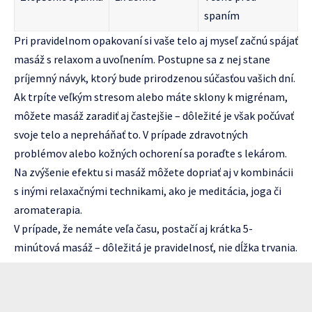
spaním
Pri pravidelnom opakovaní si vaše telo aj myseľ začnú spájať
masáž s relaxom a uvoľnením. Postupne sa z nej stane
príjemný návyk, ktorý bude prirodzenou súčasťou vašich dní.
Ak trpíte veľkým stresom alebo máte sklony k migrénam,
môžete masáž zaradiť aj častejšie – dôležité je však počúvať
svoje telo a nepreháňať to. V prípade zdravotných
problémov alebo kožných ochorení sa poraďte s lekárom.
Na zvýšenie efektu si masáž môžete dopriať aj v kombinácii
s inými relaxačnými technikami, ako je meditácia, joga či
aromaterapia.
V prípade, že nemáte veľa času, postačí aj krátka 5-
minútová masáž – dôležitá je pravidelnosť, nie dĺžka trvania.