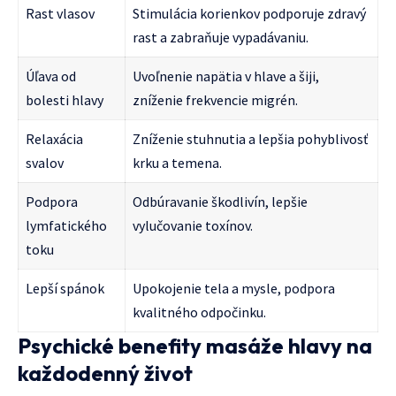
Rast vlasov
Stimulácia korienkov podporuje zdravý
rast a zabraňuje vypadávaniu.
Úľava od
Uvoľnenie napätia v hlave a šiji,
bolesti hlavy
zníženie frekvencie migrén.
Relaxácia
Zníženie stuhnutia a lepšia pohyblivosť
svalov
krku a temena.
Podpora
Odbúravanie škodlivín, lepšie
lymfatického
vylučovanie toxínov.
toku
Lepší spánok
Upokojenie tela a mysle, podpora
kvalitného odpočinku.
Psychické benefity masáže hlavy na
každodenný život