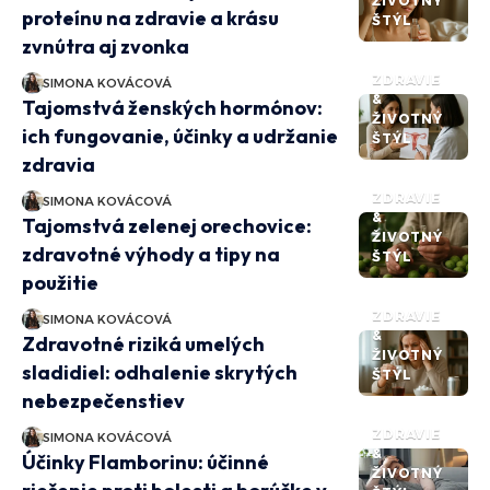
ŽIVOTNÝ
proteínu na zdravie a krásu
ŠTÝL
zvnútra aj zvonka
ZDRAVIE
SIMONA KOVÁCOVÁ
&
Tajomstvá ženských hormónov:
ŽIVOTNÝ
ich fungovanie, účinky a udržanie
ŠTÝL
zdravia
ZDRAVIE
SIMONA KOVÁCOVÁ
&
Tajomstvá zelenej orechovice:
ŽIVOTNÝ
zdravotné výhody a tipy na
ŠTÝL
použitie
ZDRAVIE
SIMONA KOVÁCOVÁ
&
Zdravotné riziká umelých
ŽIVOTNÝ
sladidiel: odhalenie skrytých
ŠTÝL
nebezpečenstiev
ZDRAVIE
SIMONA KOVÁCOVÁ
&
Účinky Flamborinu: účinné
ŽIVOTNÝ