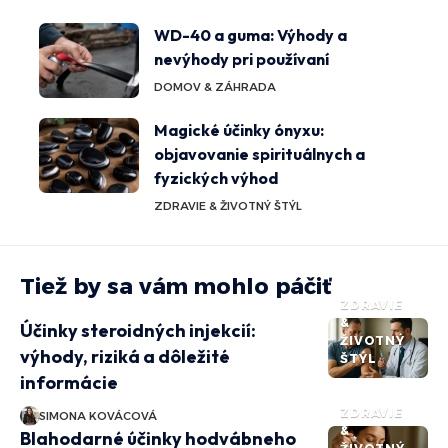
WD-40 a guma: Výhody a
nevýhody pri používaní
DOMOV & ZÁHRADA
Magické účinky ónyxu:
objavovanie spirituálnych a
fyzických výhod
ZDRAVIE & ŽIVOTNÝ ŠTÝL
Tiež by sa vám mohlo páčiť
ZDRAVIE
&
Účinky steroidných injekcií:
ŽIVOTNÝ
výhody, riziká a dôležité
ŠTÝL
informácie
ZDRAVIE
SIMONA KOVÁCOVÁ
&
Blahodarné účinky hodvábneho