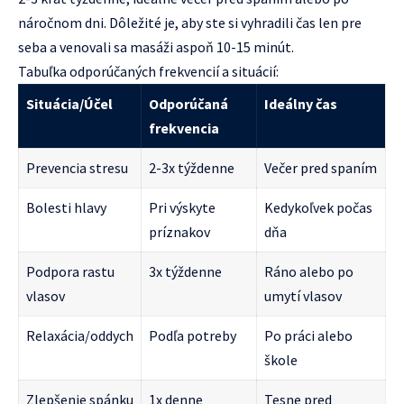
náročnom dni. Dôležité je, aby ste si vyhradili čas len pre
seba a venovali sa masáži aspoň 10-15 minút.
Tabuľka odporúčaných frekvencií a situácií:
Situácia/Účel
Odporúčaná
Ideálny čas
frekvencia
Prevencia stresu
2-3x týždenne
Večer pred spaním
Bolesti hlavy
Pri výskyte
Kedykoľvek počas
príznakov
dňa
Podpora rastu
3x týždenne
Ráno alebo po
vlasov
umytí vlasov
Relaxácia/oddych
Podľa potreby
Po práci alebo
škole
Zlepšenie spánku
1x denne
Tesne pred