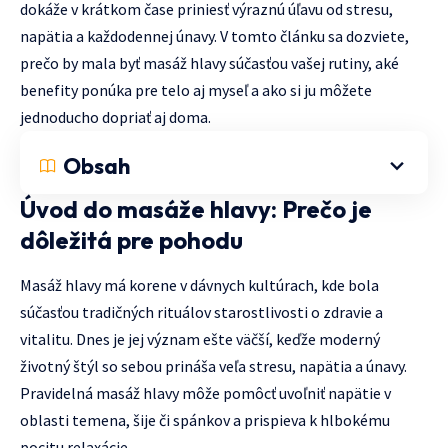
dokáže v krátkom čase priniesť výraznú úľavu od stresu,
napätia a každodennej únavy. V tomto článku sa dozviete,
prečo by mala byť masáž hlavy súčasťou vašej rutiny, aké
benefity ponúka pre telo aj myseľ a ako si ju môžete
jednoducho dopriať aj doma.
Obsah
Úvod do masáže hlavy: Prečo je
dôležitá pre pohodu
Masáž hlavy má korene v dávnych kultúrach, kde bola
súčasťou tradičných rituálov starostlivosti o zdravie a
vitalitu. Dnes je jej význam ešte väčší, keďže moderný
životný štýl so sebou prináša veľa stresu, napätia a únavy.
Pravidelná masáž hlavy môže pomôcť uvoľniť napätie v
oblasti temena, šije či spánkov a prispieva k hlbokému
pocitu relaxácie.