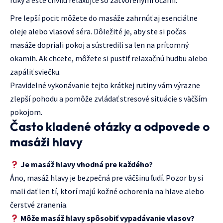
Pre lepší pocit môžete do masáže zahrnúť aj esenciálne
oleje alebo vlasové séra. Dôležité je, aby ste si počas
masáže dopriali pokoj a sústredili sa len na prítomný
okamih. Ak chcete, môžete si pustiť relaxačnú hudbu alebo
zapáliť sviečku.
Pravidelné vykonávanie tejto krátkej rutiny vám výrazne
zlepší pohodu a pomôže zvládať stresové situácie s väčším
pokojom.
Často kladené otázky a odpovede o
masáži hlavy
Je masáž hlavy vhodná pre každého?
Áno, masáž hlavy je bezpečná pre väčšinu ľudí. Pozor by si
mali dať len tí, ktorí majú kožné ochorenia na hlave alebo
čerstvé zranenia.
Môže masáž hlavy spôsobiť vypadávanie vlasov?