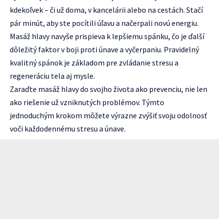
kdekoľvek – či už doma, v kancelárii alebo na cestách. Stačí
pár minút, aby ste pocítili úľavu a načerpali novú energiu.
Masáž hlavy navyše prispieva k lepšiemu spánku, čo je ďalší
dôležitý faktor v boji proti únave a vyčerpaniu. Pravidelný
kvalitný spánok je základom pre zvládanie stresu a
regeneráciu tela aj mysle.
Zaraďte masáž hlavy do svojho života ako prevenciu, nie len
ako riešenie už vzniknutých problémov. Týmto
jednoduchým krokom môžete výrazne zvýšiť svoju odolnosť
voči každodennému stresu a únave.