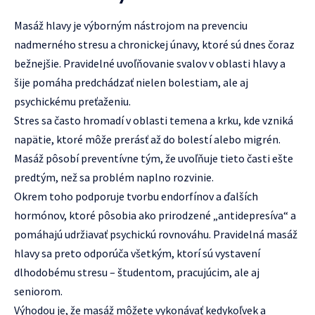
Masáž hlavy je výborným nástrojom na prevenciu
nadmerného stresu a chronickej únavy, ktoré sú dnes čoraz
bežnejšie. Pravidelné uvoľňovanie svalov v oblasti hlavy a
šije pomáha predchádzať nielen bolestiam, ale aj
psychickému preťaženiu.
Stres sa často hromadí v oblasti temena a krku, kde vzniká
napätie, ktoré môže prerásť až do bolestí alebo migrén.
Masáž pôsobí preventívne tým, že uvoľňuje tieto časti ešte
predtým, než sa problém naplno rozvinie.
Okrem toho podporuje tvorbu endorfínov a ďalších
hormónov, ktoré pôsobia ako prirodzené „antidepresíva“ a
pomáhajú udržiavať psychickú rovnováhu. Pravidelná masáž
hlavy sa preto odporúča všetkým, ktorí sú vystavení
dlhodobému stresu – študentom, pracujúcim, ale aj
seniorom.
Výhodou je, že masáž môžete vykonávať kedykoľvek a