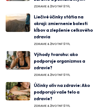
ZDRAVIE & ŽIVOTNÝ ŠTÝL
Liečivé účinky státia na
okraji: zmiernenie bolesti
kĺbov a zlepšenie celkového
zdravia
ZDRAVIE & ŽIVOTNÝ ŠTÝL
Výhody tvarohu: ako
podporuje organizmus a
zdravie?
ZDRAVIE & ŽIVOTNÝ ŠTÝL
Účinky olív na zdravie: Ako
podporujú vaše telo a
zdravie?
ZDRAVIE & ŽIVOTNÝ ŠTÝL