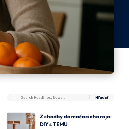
Z chodby do mačacieho raja:
DIY s TEMU