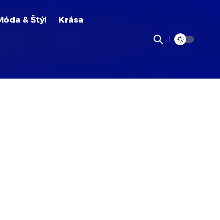
Móda & Štýl
Krása