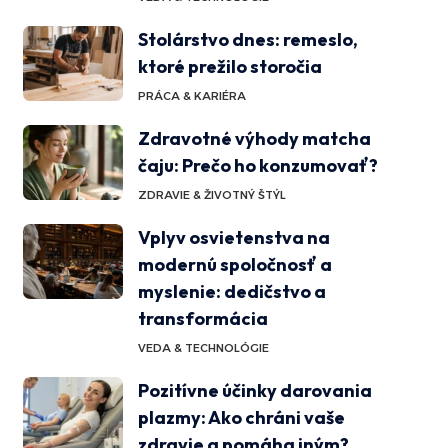
Stolárstvo dnes: remeslo,
ktoré prežilo storočia
PRÁCA & KARIÉRA
Zdravotné výhody matcha
čaju: Prečo ho konzumovať?
ZDRAVIE & ŽIVOTNÝ ŠTÝL
Vplyv osvietenstva na
modernú spoločnosť a
myslenie: dedičstvo a
transformácia
VEDA & TECHNOLÓGIE
Pozitívne účinky darovania
plazmy: Ako chráni vaše
zdravie a pomáha iným?