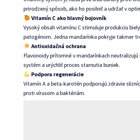
prirodzený spôsob, ako ho posilniť a udržať v opti
Vitamín C ako hlavný bojovník
Vysoký obsah vitamínu C stimuluje produkciu bielyc
patogénom. Jedna mandarínka pokryje takmer tret
Antioxidačná ochrana
Flavonoidy prítomné v mandarínkach neutralizujú š
systém a urýchliť proces starnutia buniek.
Podpora regenerácie
Vitamín A a beta-karotén podporujú zdravie slizníc
proti vírusom a baktériám.