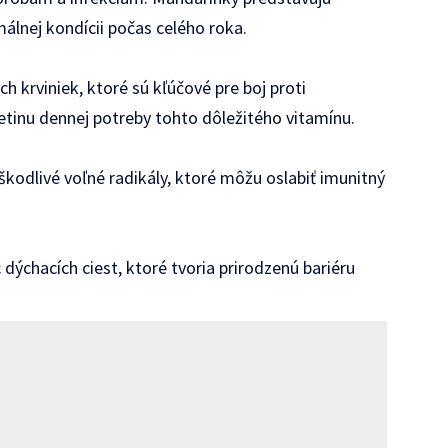
málnej kondícii počas celého roka.
h krviniek, ktoré sú kľúčové pre boj proti
inu dennej potreby tohto dôležitého vitamínu.
kodlivé voľné radikály, ktoré môžu oslabiť imunitný
 dýchacích ciest, ktoré tvoria prirodzenú bariéru