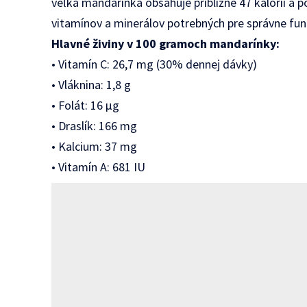
veľká mandarínka obsahuje približne 47 kalórií a
vitamínov a minerálov potrebných pre správne fu
Hlavné živiny v 100 gramoch mandarínky:
• Vitamín C: 26,7 mg (30% dennej dávky)
• Vláknina: 1,8 g
• Folát: 16 μg
• Draslík: 166 mg
• Kalcium: 37 mg
• Vitamín A: 681 IU