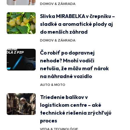
DOMOV & ZÁHRADA
Slivka MIRABELKA v črepníku –
sladké a aromatické plody aj
do menších záhrad
DOMOV & ZÁHRADA
Čo robiť po dopravnej
nehode? Mnohí vodiči
netušia, že môžu mať nárok
na náhradné vozidlo
AUTO & MOTO
Triedenie balíkov v
logistickom centre – aké
technické riešenia zrýchľujú
proces
VEDA & TECHNOLÓGIE