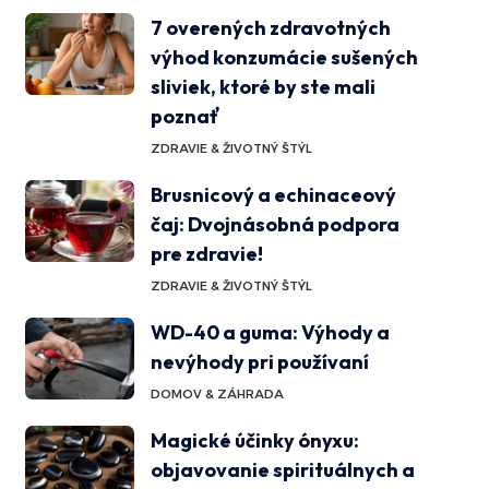
7 overených zdravotných
výhod konzumácie sušených
sliviek, ktoré by ste mali
poznať
ZDRAVIE & ŽIVOTNÝ ŠTÝL
Brusnicový a echinaceový
čaj: Dvojnásobná podpora
pre zdravie!
ZDRAVIE & ŽIVOTNÝ ŠTÝL
WD-40 a guma: Výhody a
nevýhody pri používaní
DOMOV & ZÁHRADA
Magické účinky ónyxu:
objavovanie spirituálnych a