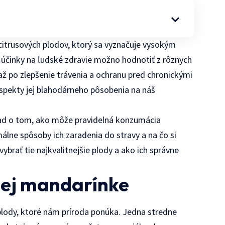
citrusových plodov, ktorý sa vyznačuje vysokým
j účinky na ľudské zdravie možno hodnotiť z rôznych
ž po zlepšenie trávenia a ochranu pred chronickými
spekty jej blahodárneho pôsobenia na náš
ľad o tom, ako môže pravidelná konzumácia
álne spôsoby ich zaradenia do stravy a na čo si
vybrať tie najkvalitnejšie plody a ako ich správne
lej mandarínke
 plody, ktoré nám príroda ponúka. Jedna stredne