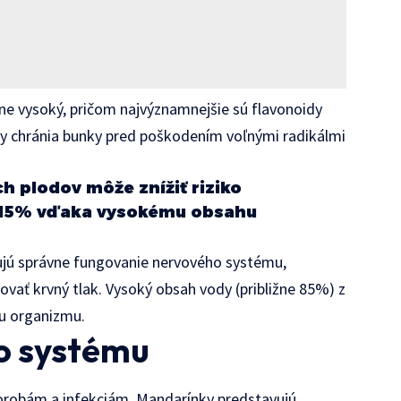
e vysoký, pričom najvýznamnejšie sú flavonoidy
tky chránia bunky pred poškodením voľnými radikálmi
h plodov môže znížiť riziko
o 15% vďaka vysokému obsahu
ujú správne fungovanie nervového systému,
ovať krvný tlak. Vysoký obsah vody (približne 85%) z
iu organizmu.
o systému
chorobám a infekciám. Mandarínky predstavujú