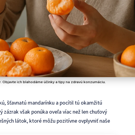
. Objavte ich blahodárne účinky a tipy na zdravú konzumáciu.
dkú, šťavnatú mandarínku a pocítil tú okamžitú
ový zázrak však ponúka oveľa víac než len chuťový
ešných látok, ktoré môžu pozitívne ovplyvniť naše