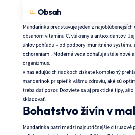
Obsah
Mandarínka predstavuje jeden z najobľúbenejších 
obsahom vitamínu C, vlákniny a antioxidantov. Je
uhlov pohľadu – od podpory imunitného systému a
ochoreniami. Moderná veda odhaľuje stále nové a
organizmus.
V nasledujúcich riadkoch získate komplexný preh
mandarínok prispieť k vášmu zdraviu, aké sú optim
treba dať pozor. Dozviete sa aj praktické tipy, ako 
skladovať.
Bohatstvo živín v ma
Mandarínka patrí medzi najnutričnejšie citrusové