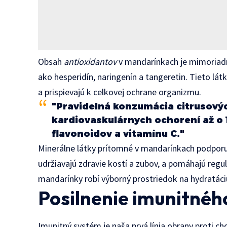
Obsah
antioxidantov
v mandarínkach je mimoriadn
ako hesperidín, naringenín a tangeretin. Tieto lá
a prispievajú k celkovej ochrane organizmu.
"Pravidelná konzumácia citrusovýc
kardiovaskulárnych ochorení až 
flavonoidov a vitamínu C."
Minerálne látky prítomné v mandarínkach podpor
udržiavajú zdravie kostí a zubov, a pomáhajú regul
mandarínky robí výborný prostriedok na hydratác
Posilnenie imunitnéh
Imunitný systém je naša prvá línia obrany proti 