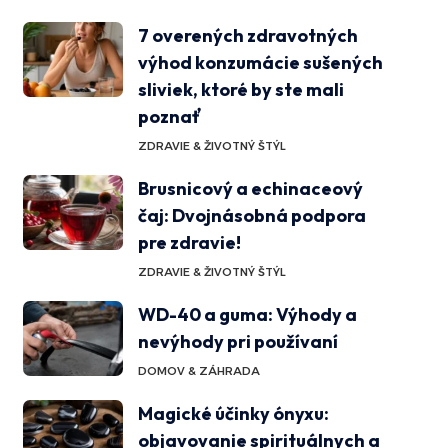
7 overených zdravotných
výhod konzumácie sušených
sliviek, ktoré by ste mali
poznať
ZDRAVIE & ŽIVOTNÝ ŠTÝL
Brusnicový a echinaceový
čaj: Dvojnásobná podpora
pre zdravie!
ZDRAVIE & ŽIVOTNÝ ŠTÝL
WD-40 a guma: Výhody a
nevýhody pri používaní
DOMOV & ZÁHRADA
Magické účinky ónyxu:
objavovanie spirituálnych a