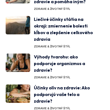
zdravie a pomáha iným?
ZDRAVIE & ŽIVOTNÝ ŠTÝL
Liečivé účinky státia na
okraji: zmiernenie bolesti
kĺbov a zlepšenie celkového
zdravia
ZDRAVIE & ŽIVOTNÝ ŠTÝL
Výhody tvarohu: ako
podporuje organizmus a
zdravie?
ZDRAVIE & ŽIVOTNÝ ŠTÝL
Účinky olív na zdravie: Ako
podporujú vaše telo a
zdravie?
ZDRAVIE & ŽIVOTNÝ ŠTÝL