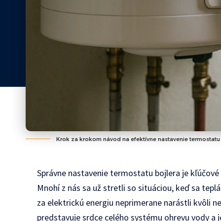
Krok za krokom návod na efektívne nastavenie termostatu H
Správne nastavenie termostatu bojlera je kľúčové
Mnohí z nás sa už stretli so situáciou, keď sa tep
za elektrickú energiu neprimerane narástli kvôli
predstavuje srdce celého systému ohrevu vody a j