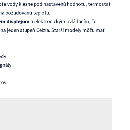
lota vody klesne pod nastavenú hodnotu, termostat
 na požadovanú teplotu.
ym displejom
a elektronickým ovládaním, čo
 na jeden stupeň Celzia. Starší modely môžu mať
ody
ignály
rov