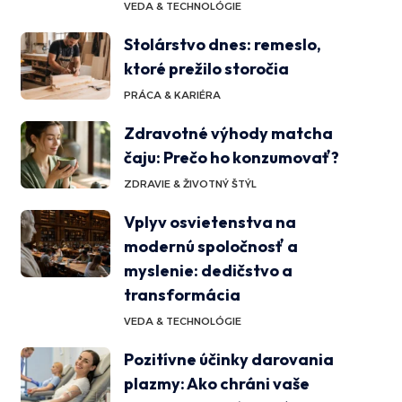
VEDA & TECHNOLÓGIE
Stolárstvo dnes: remeslo,
ktoré prežilo storočia
PRÁCA & KARIÉRA
Zdravotné výhody matcha
čaju: Prečo ho konzumovať?
ZDRAVIE & ŽIVOTNÝ ŠTÝL
Vplyv osvietenstva na
modernú spoločnosť a
myslenie: dedičstvo a
transformácia
VEDA & TECHNOLÓGIE
Pozitívne účinky darovania
plazmy: Ako chráni vaše