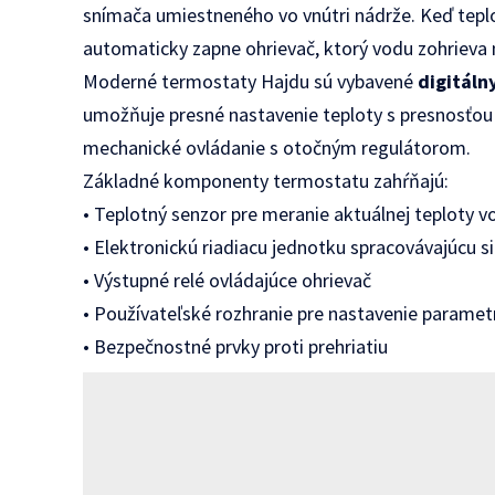
snímača umiestneného vo vnútri nádrže. Keď tep
automaticky zapne ohrievač, ktorý vodu zohrieva
Moderné termostaty Hajdu sú vybavené
digitáln
umožňuje presné nastavenie teploty s presnosťou
mechanické ovládanie s otočným regulátorom.
Základné komponenty termostatu zahŕňajú:
• Teplotný senzor pre meranie aktuálnej teploty v
• Elektronickú riadiacu jednotku spracovávajúcu s
• Výstupné relé ovládajúce ohrievač
• Používateľské rozhranie pre nastavenie paramet
• Bezpečnostné prvky proti prehriatiu