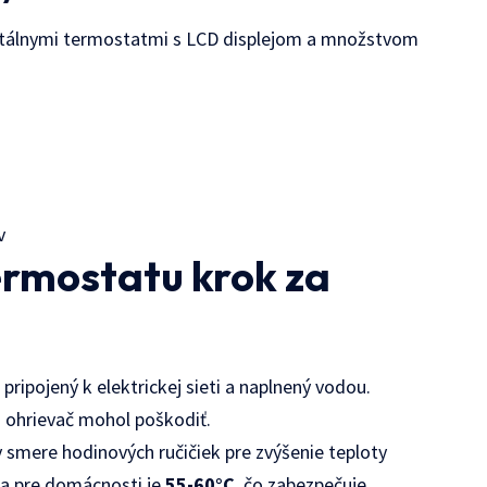
gitálnymi termostatmi s LCD displejom a množstvom
v
ermostatu krok za
 pripojený k elektrickej sieti a naplnený vodou.
a ohrievač mohol poškodiť.
smere hodinových ručičiek pre zvýšenie teploty
ta pre domácnosti je
55-60°C
, čo zabezpečuje