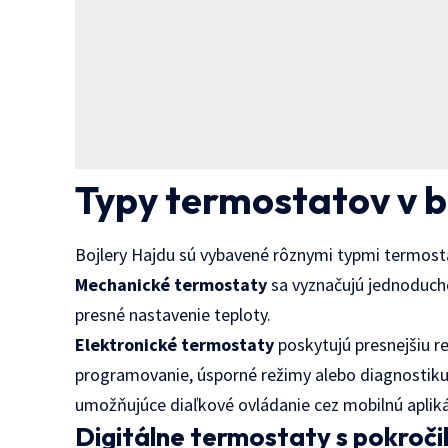
Typy termostatov v b
Bojlery Hajdu sú vybavené rôznymi typmi termosta
Mechanické termostaty
sa vyznačujú jednoducho
presné nastavenie teploty.
Elektronické termostaty
poskytujú presnejšiu r
programovanie, úsporné režimy alebo diagnostiku
umožňujúce diaľkové ovládanie cez mobilnú apliká
Digitálne termostaty s pokroči