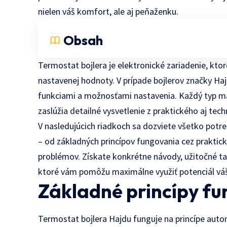
nielen váš komfort, ale aj peňaženku.
Obsah
Termostat bojlera je elektronické zariadenie, ktor
nastavenej hodnoty. V prípade bojlerov značky Ha
funkciami a možnosťami nastavenia. Každý typ má 
zaslúžia detailné vysvetlenie z praktického aj tec
V nasledujúcich riadkoch sa dozviete všetko potr
– od základných princípov fungovania cez praktické
problémov. Získate konkrétne návody, užitočné t
ktoré vám pomôžu maximálne využiť potenciál váš
Základné princípy f
Termostat bojlera Hajdu funguje na princípe aut