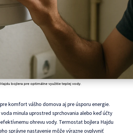
ajdu bojlera pre optimálne využitie teplej vody.
 pre komfort vášho domova aj pre úsporu energie.
lá voda minula uprostred sprchovania alebo keď účty
 neefektívnemu ohrevu vody. Termostat bojlera Hajdu
eho správne nastavenie môže výrazne ovplyvniť