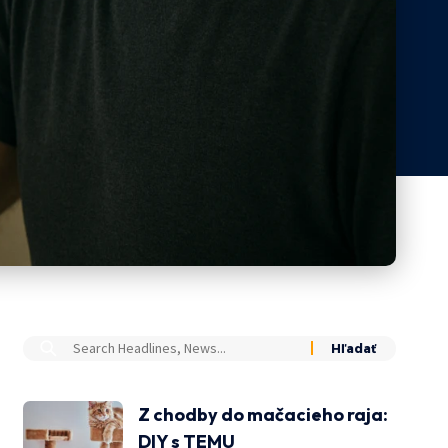
Z chodby do mačacieho raja:
DIY s TEMU