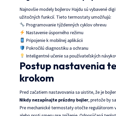
Najnovšie modely bojlerov Hajdu sú vybavené di
užitočných funkcií. Tieto termostaty umožňujú:
Programovanie týždenných cyklov ohrevu
Nastavenie úsporného režimu
Pripojenie k mobilnej aplikácii
Pokročilú diagnostiku a ochranu
Inteligentné učenie sa používateľských návyko
Postup nastavenia t
krokom
Pred začatiem nastavovania sa uistite, že je bojler
Nikdy nezapínajte prázdny bojler
, pretože by s
Pre mechanické termostaty otočte regulátorom v 
alebo proti smeru pre zníženie. Odporúčaná teplo