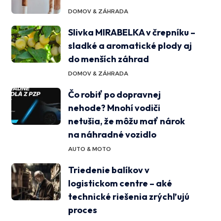
DOMOV & ZÁHRADA
Slivka MIRABELKA v črepníku –
sladké a aromatické plody aj
do menších záhrad
DOMOV & ZÁHRADA
Čo robiť po dopravnej
nehode? Mnohí vodiči
netušia, že môžu mať nárok
na náhradné vozidlo
AUTO & MOTO
Triedenie balíkov v
logistickom centre – aké
technické riešenia zrýchľujú
proces