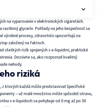
ých na vyparovanie v elektronických cigaretách.
 a rastlinný glycerín. Pohľady na jeho bezpečnosť sa
ané výrobné procesy, zdravotníci upozorňujú na
ístup založený na faktoch.
d všetkých rizík spojených s e-liquidmi, praktické
trenia. Dozviete sa, ako rozpoznať kvalitný
ípade nehody.
eho riziká
k, z ktorých každá môže predstavovať špecifické
ponenty – už malé množstvo môže spôsobiť otravu,
otínu v e-liquidoch sa pohybuje od 0 mg až po 50