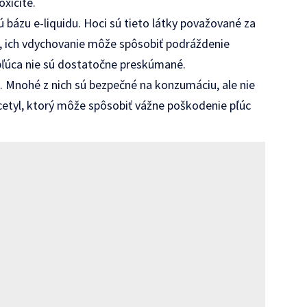
oxicite.
 bázu e-liquidu. Hoci sú tieto látky považované za
h, ich vdychovanie môže spôsobiť podráždenie
 pľúca nie sú dostatočne preskúmané.
k. Mnohé z nich sú bezpečné na konzumáciu, ale nie
cetyl, ktorý môže spôsobiť vážne poškodenie pľúc