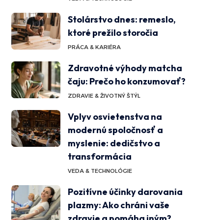
Stolárstvo dnes: remeslo,
ktoré prežilo storočia
PRÁCA & KARIÉRA
Zdravotné výhody matcha
čaju: Prečo ho konzumovať?
ZDRAVIE & ŽIVOTNÝ ŠTÝL
Vplyv osvietenstva na
modernú spoločnosť a
myslenie: dedičstvo a
transformácia
VEDA & TECHNOLÓGIE
Pozitívne účinky darovania
plazmy: Ako chráni vaše
zdravie a pomáha iným?