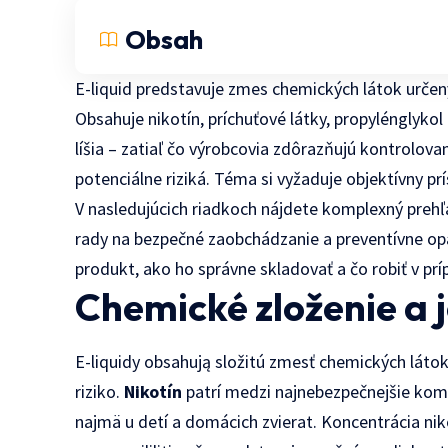
Obsah
E-liquid predstavuje zmes chemických látok určen
Obsahuje nikotín, príchuťové látky, propylénglykol
líšia – zatiaľ čo výrobcovia zdôrazňujú kontrolov
potenciálne riziká. Téma si vyžaduje objektívny pr
V nasledujúcich riadkoch nájdete komplexný prehľa
rady na bezpečné zaobchádzanie a preventívne opa
produkt, ako ho správne skladovať a čo robiť v pr
Chemické zloženie a j
E-liquidy obsahują složitú zmesť chemických láto
riziko.
Nikotín
patrí medzi najnebezpečnejšie kom
najmä u detí a domácich zvierat. Koncentrácia nik