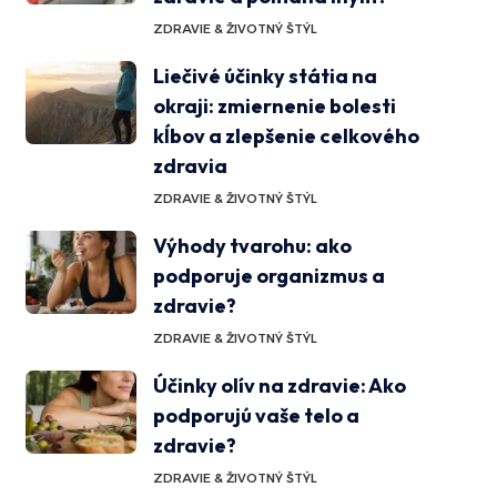
ZDRAVIE & ŽIVOTNÝ ŠTÝL
Liečivé účinky státia na
okraji: zmiernenie bolesti
kĺbov a zlepšenie celkového
zdravia
ZDRAVIE & ŽIVOTNÝ ŠTÝL
Výhody tvarohu: ako
podporuje organizmus a
zdravie?
ZDRAVIE & ŽIVOTNÝ ŠTÝL
Účinky olív na zdravie: Ako
podporujú vaše telo a
zdravie?
ZDRAVIE & ŽIVOTNÝ ŠTÝL