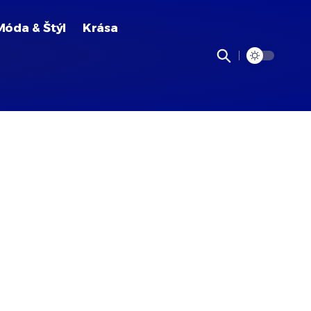
Móda & Štýl
Krása