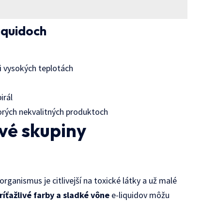
liquidoch
i vysokých teplotách
irál
torých nekvalitných produktoch
ové skupiny
 organismus je citlivejší na toxické látky a už malé
ríťažlivé farby a sladké vône
e-liquidov môžu