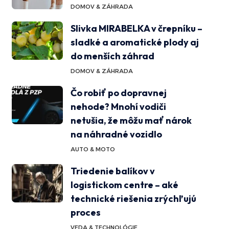
DOMOV & ZÁHRADA
Slivka MIRABELKA v črepníku –
sladké a aromatické plody aj
do menších záhrad
DOMOV & ZÁHRADA
Čo robiť po dopravnej
nehode? Mnohí vodiči
netušia, že môžu mať nárok
na náhradné vozidlo
AUTO & MOTO
Triedenie balíkov v
logistickom centre – aké
technické riešenia zrýchľujú
proces
VEDA & TECHNOLÓGIE