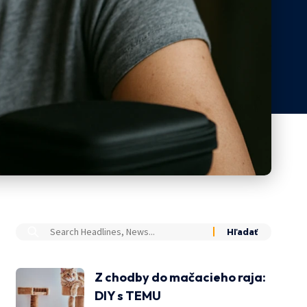
Z chodby do mačacieho raja:
DIY s TEMU