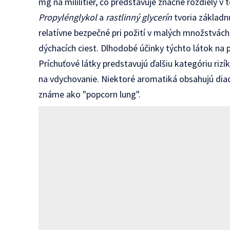
mg na mililitier, čo predstavuje značné rozdiely v t
Propylénglykol
a
rastlinný glycerín
tvoria základnú
relatívne bezpečné pri požití v malých množstvác
dýchacích ciest. Dlhodobé účinky týchto látok na
Príchuťové látky predstavujú ďalšiu kategóriu rizí
na vdychovanie. Niektoré aromatiká obsahujú dia
známe ako "popcorn lung".