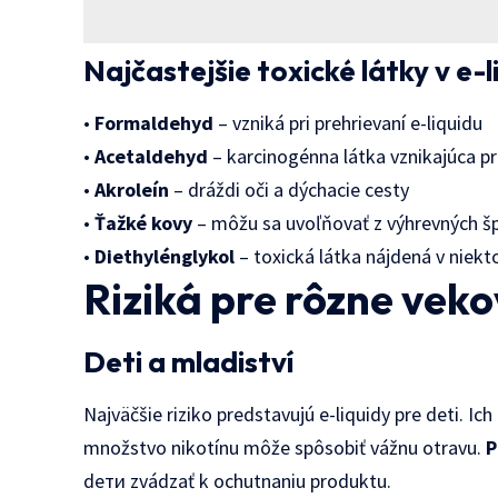
Najčastejšie toxické látky v e-
•
Formaldehyd
– vzniká pri prehrievaní e-liquidu
•
Acetaldehyd
– karcinogénna látka vznikajúca pr
•
Akroleín
– dráždi oči a dýchacie cesty
•
Ťažké kovy
– môžu sa uvoľňovať z výhrevných šp
•
Diethylénglykol
– toxická látka nájdená v niek
Riziká pre rôzne vek
Deti a mladiství
Najväčšie riziko predstavujú e-liquidy pre deti. Ich
množstvo nikotínu môže spôsobiť vážnu otravu.
P
dети zvádzať k ochutnaniu produktu.