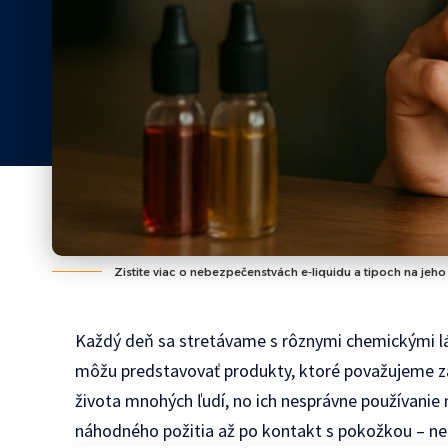
Zistite viac o nebezpečenstvách e-liquidu a tipoch na jeho 
Každý deň sa stretávame s rôznymi chemickými lá
môžu predstavovať produkty, ktoré považujeme za 
života mnohých ľudí, no ich nesprávne používanie
náhodného požitia až po kontakt s pokožkou – n