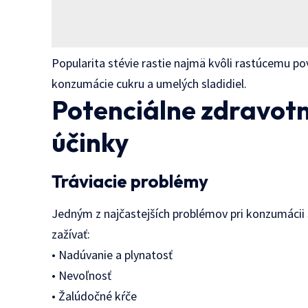
Popularita stévie rastie najmä kvôli rastúcemu 
konzumácie cukru a umelých sladidiel.
Potenciálne zdravotné
účinky
Tráviacie problémy
Jedným z najčastejších problémov pri konzumácii 
zažívať:
• Nadúvanie a plynatosť
• Nevoľnosť
• Žalúdočné kŕče