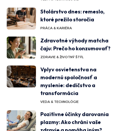
Stolárstvo dnes: remeslo,
ktoré prežilo storočia
PRÁCA & KARIÉRA
Zdravotné výhody matcha
čaju: Prečo ho konzumovať?
ZDRAVIE & ŽIVOTNÝ ŠTÝL
Vplyv osvietenstva na
modernú spoločnosť a
myslenie: dedičstvo a
transformácia
VEDA & TECHNOLÓGIE
Pozitívne účinky darovania
plazmy: Ako chráni vaše
zdravie a pomáha iným?