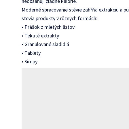
neobsahují žiadne kalórie.
Moderné spracovanie stévie zahŕňa extrakciu a pur
stevia produkty v rôznych formách:
• Prášok z mletých listov
• Tekuté extrakty
• Granulované sladidlá
• Tablety
• Sirupy