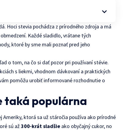
zdá. Hoci stevia pochádza z prírodného zdroja a má
 a obmedzení. Každé sladidlo, vrátane tých
hody, ktoré by sme mali poznať pred jeho
 o tom, na čo si dať pozor pri používaní stévie.
akciách s liekmi, vhodnom dávkovaní a praktických
e vám pomôžu urobiť informované rozhodnutie o
je taká populárna
j Ameriky, ktorá sa už stáročia používa ako prírodné
toré sú až
300-krát sladšie
ako obyčajný cukor, no