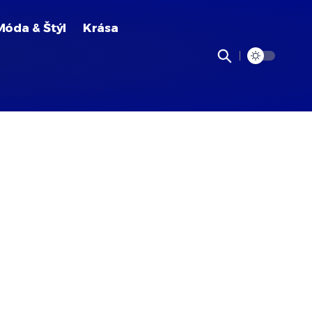
Móda & Štýl
Krása