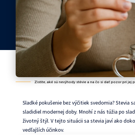
Zistite, aké sú nevýhody stévie a na čo si dať pozor pri jej
Sladké pokušenie bez výčitiek svedomia? Stevia sa
sladidiel modernej doby. Mnohí z nás túžia po slad
životný štýl. V tejto situácii sa stevia javí ako dok
vedľajších účinkov.