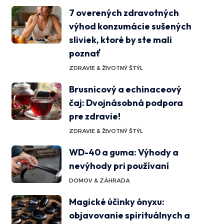
7 overených zdravotných
výhod konzumácie sušených
sliviek, ktoré by ste mali
poznať
ZDRAVIE & ŽIVOTNÝ ŠTÝL
Brusnicový a echinaceový
čaj: Dvojnásobná podpora
pre zdravie!
ZDRAVIE & ŽIVOTNÝ ŠTÝL
WD-40 a guma: Výhody a
nevýhody pri používaní
DOMOV & ZÁHRADA
Magické účinky ónyxu:
objavovanie spirituálnych a