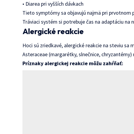
• Diarea pri vyšších dávkach
Tieto symptómy sa objavujú najmä pri prvotnom po
Tráviaci systém si potrebuje čas na adaptáciu na n
Alergické reakcie
Hoci sú zriedkavé, alergické reakcie na steviu sa 
Asteraceae (margarétky, slnečnice, chryzantémy) ma
Príznaky alergickej reakcie môžu zahŕňať: