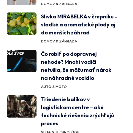
DOMOV & ZÁHRADA
Slivka MIRABELKA v črepníku –
sladké a aromatické plody aj
do menších záhrad
DOMOV & ZÁHRADA
Čo robiť po dopravnej
nehode? Mnohí vodiči
netušia, že môžu mať nárok
na náhradné vozidlo
AUTO & MOTO
Triedenie balíkov v
logistickom centre – aké
technické riešenia zrýchľujú
proces
VEDA & TECHNOLÓGIE