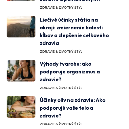
ZDRAVIE & ŽIVOTNÝ ŠTÝL
Liečivé účinky státia na
okraji: zmiernenie bolesti
kĺbov a zlepšenie celkového
zdravia
ZDRAVIE & ŽIVOTNÝ ŠTÝL
Výhody tvarohu: ako
podporuje organizmus a
zdravie?
ZDRAVIE & ŽIVOTNÝ ŠTÝL
Účinky olív na zdravie: Ako
podporujú vaše telo a
zdravie?
ZDRAVIE & ŽIVOTNÝ ŠTÝL