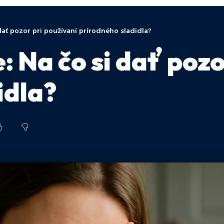
dať pozor pri používaní prírodného sladidla?
 Na čo si dať pozo
idla?