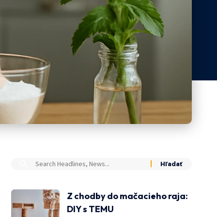
Z chodby do mačacieho raja:
DIY s TEMU