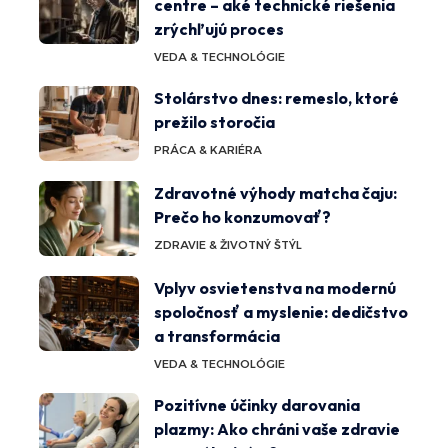
centre – aké technické riešenia
zrýchľujú proces
VEDA & TECHNOLÓGIE
Stolárstvo dnes: remeslo, ktoré
prežilo storočia
PRÁCA & KARIÉRA
Zdravotné výhody matcha čaju:
Prečo ho konzumovať?
ZDRAVIE & ŽIVOTNÝ ŠTÝL
Vplyv osvietenstva na modernú
spoločnosť a myslenie: dedičstvo
a transformácia
VEDA & TECHNOLÓGIE
Pozitívne účinky darovania
plazmy: Ako chráni vaše zdravie