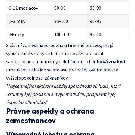
6-12 mesiacov
80-90
85-90
1-3 roky
95-100
90-95
3+ roky
100-110
95-100
Skúsení zamestnanci poznaju firemné procesy, majú
vybudované vzťahy s klientmi a dokážu pracovať
samostatne s minimálnym dohľadom. Ich
hlboká znalost
produktov a služieb sa prejavuje v lepšej kvalite práce a
vyššej spokojnosti zákazníkov.
"Najcennejším aktívom každej spoločnosti sú ľudia, ktorí
rozumejú jej poslaniu a majú motiváciu prispievať k jej
úspechu dlhodobo."
Právne aspekty a ochrana
zamestnancov
Výpovedné lehoty a ochrana