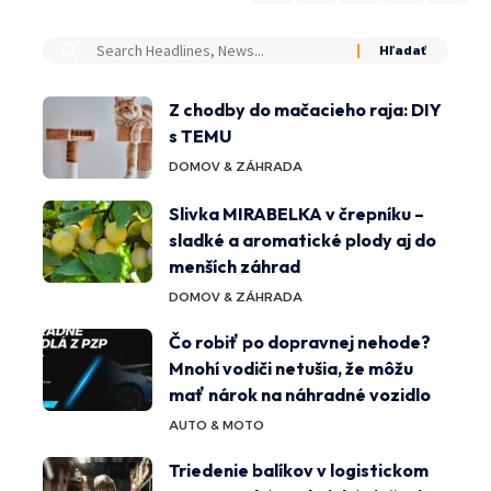
Z chodby do mačacieho raja: DIY
s TEMU
DOMOV & ZÁHRADA
Slivka MIRABELKA v črepníku –
sladké a aromatické plody aj do
menších záhrad
DOMOV & ZÁHRADA
Čo robiť po dopravnej nehode?
Mnohí vodiči netušia, že môžu
mať nárok na náhradné vozidlo
AUTO & MOTO
Triedenie balíkov v logistickom