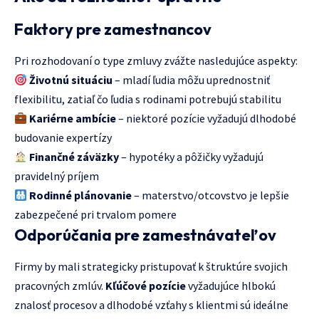
Faktory pre zamestnancov
Pri rozhodovaní o type zmluvy zvážte nasledujúce aspekty:
Životnú situáciu
– mladí ľudia môžu uprednostniť
flexibilitu, zatiaľ čo ľudia s rodinami potrebujú stabilitu
Kariérne ambície
– niektoré pozície vyžadujú dlhodobé
budovanie expertízy
Finančné záväzky
– hypotéky a pôžičky vyžadujú
pravidelný príjem
Rodinné plánovanie
– materstvo/otcovstvo je lepšie
zabezpečené pri trvalom pomere
Odporúčania pre zamestnávateľov
Firmy by mali strategicky pristupovať k štruktúre svojich
pracovných zmlúv.
Kľúčové pozície
vyžadujúce hlbokú
znalosť procesov a dlhodobé vzťahy s klientmi sú ideálne