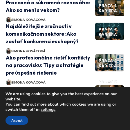
Pracovná a súkromná rovnováha:
PRÁCA &
Ako sa mení s vekom?
KARIÉRA
SIMONA KOVÁCOVÁ
Najdôležitejšie zručnosti v
PRÁCA &
komunikačnom sektore: Ako
KARIÉRA
zostať konkurencieschopný?
SIMONA KOVÁCOVÁ
Ako profesionálne riešiť konflikty
PRÁCA &
na pracovisku: Tipy a stratégie
KARIÉRA
pre úspešné riešenie
ZDRAVIE
SIMONA KOVÁCOVÁ
&
Výhody a použitie prášku
ŽIVOTNÝ
We are using cookies to give you the best experience on our
triphala: Čo by ste mali vedieť
ŠTÝL
website.
You can find out more about which cookies we are using or
SIMONA KOVÁCOVÁ
switch them off in
settings
.
Accept