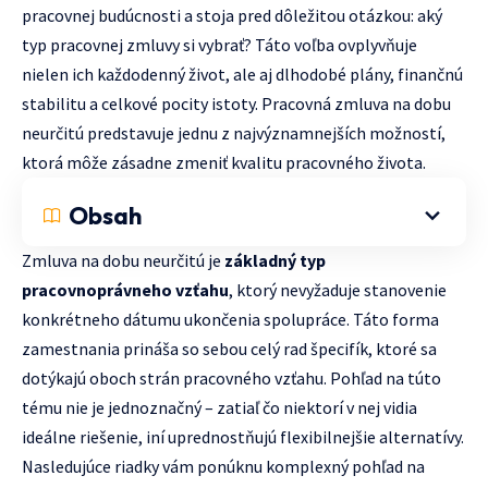
pracovnej budúcnosti a stoja pred dôležitou otázkou: aký
typ pracovnej zmluvy si vybrať? Táto voľba ovplyvňuje
nielen ich každodenný život, ale aj dlhodobé plány, finančnú
stabilitu a celkové pocity istoty. Pracovná zmluva na dobu
neurčitú predstavuje jednu z najvýznamnejších možností,
ktorá môže zásadne zmeniť kvalitu pracovného života.
Obsah
Zmluva na dobu neurčitú je
základný typ
pracovnoprávneho vzťahu
, ktorý nevyžaduje stanovenie
konkrétneho dátumu ukončenia spolupráce. Táto forma
zamestnania prináša so sebou celý rad špecifík, ktoré sa
dotýkajú oboch strán pracovného vzťahu. Pohľad na túto
tému nie je jednoznačný – zatiaľ čo niektorí v nej vidia
ideálne riešenie, iní uprednostňujú flexibilnejšie alternatívy.
Nasledujúce riadky vám ponúknu komplexný pohľad na