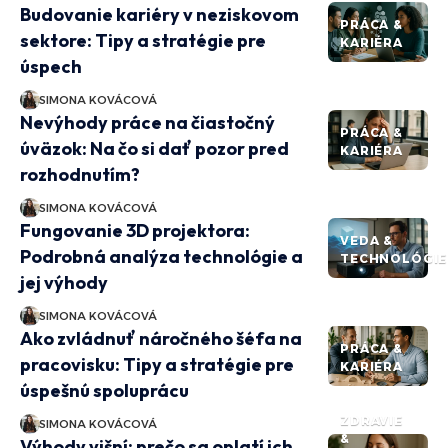
Budovanie kariéry v neziskovom
PRÁCA &
sektore: Tipy a stratégie pre
KARIÉRA
úspech
SIMONA KOVÁCOVÁ
Nevýhody práce na čiastočný
PRÁCA &
úväzok: Na čo si dať pozor pred
KARIÉRA
rozhodnutím?
SIMONA KOVÁCOVÁ
Fungovanie 3D projektora:
VEDA &
Podrobná analýza technológie a
TECHNOLÓGIE
jej výhody
SIMONA KOVÁCOVÁ
Ako zvládnuť náročného šéfa na
PRÁCA &
pracovisku: Tipy a stratégie pre
KARIÉRA
úspešnú spoluprácu
ZDRAVIE
SIMONA KOVÁCOVÁ
&
Výhody višní: prečo sa oplatí ich