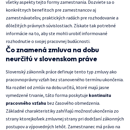
všetky aspekty tejto formy zamestnania. Dozviete sa o
konkrétnych benefitoch pre zamestnancov aj
zamestnávateľov, praktických radách pre rozhodovanie a
dôležitých právnych súvislostiach. Získate tak potrebné
informácie na to, aby ste mohli urobiť informované
rozhodnutie o svojej pracovnej budúcnosti.
Čo znamená zmluva na dobu
neurčitú v slovenskom práve
Slovenský zákonník práce definuje tento typ zmluvy ako
pracovnoprávny vzťah bez stanoveného termínu ukončenia.
Na rozdiel od zmlúv na dobu určitú, ktoré majú jasne
vymedzené trvanie, táto forma poskytuje
kontinuitu
pracovného vzťahu
bez časového obmedzenia.
Základné charakteristiky zahŕňajú možnosť ukončenia zo
strany ktorejkoľvek zmluvnej strany pri dodržaní zákonných
postupov a výpovedných lehôt. Zamestnanec má právo na