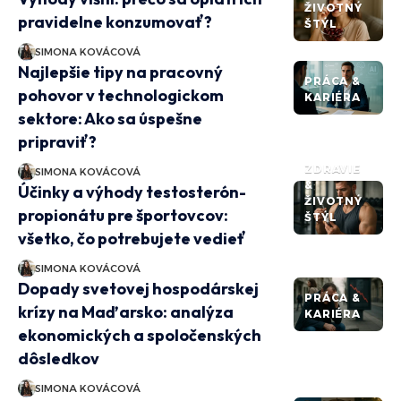
ŽIVOTNÝ
pravidelne konzumovať?
ŠTÝL
SIMONA KOVÁCOVÁ
Najlepšie tipy na pracovný
PRÁCA &
pohovor v technologickom
KARIÉRA
sektore: Ako sa úspešne
pripraviť?
ZDRAVIE
SIMONA KOVÁCOVÁ
&
Účinky a výhody testosterón-
ŽIVOTNÝ
propionátu pre športovcov:
ŠTÝL
všetko, čo potrebujete vedieť
SIMONA KOVÁCOVÁ
Dopady svetovej hospodárskej
PRÁCA &
krízy na Maďarsko: analýza
KARIÉRA
ekonomických a spoločenských
dôsledkov
SIMONA KOVÁCOVÁ