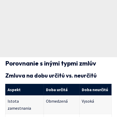
Porovnanie s inými typmi zmlúv
Zmluva na dobu určitú vs. neurčitú
Aspekt
Doba určitá
Doba neurčitú
Istota
Obmedzená
Vysoká
zamestnania