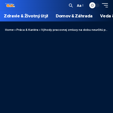
Aa
Zdravie & Životný štýl
Domov & Záhrada
Veda 
Home
»
Práca & Kariéra
»
Výhody pracovnej zmluvy na dobu neurčitú pre zamestnancov a zamestnávateľov: Prečo sa oplatí zvoliť si túto možnosť?