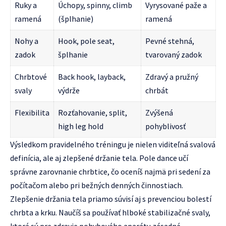
Ruky a
Úchopy, spinny, climb
Vyrysované paže a
ramená
(šplhanie)
ramená
Nohy a
Hook, pole seat,
Pevné stehná,
zadok
šplhanie
tvarovaný zadok
Chrbtové
Back hook, layback,
Zdravý a pružný
svaly
výdrže
chrbát
Flexibilita
Rozťahovanie, split,
Zvýšená
high leg hold
pohyblivosť
Výsledkom pravidelného tréningu je nielen viditeľná svalová
definícia, ale aj zlepšené držanie tela. Pole dance učí
správne zarovnanie chrbtice, čo oceníš najmä pri sedení za
počítačom alebo pri bežných denných činnostiach.
Zlepšenie držania tela priamo súvisí aj s prevenciou bolestí
chrbta a krku. Naučíš sa používať hlboké stabilizačné svaly,
ktoré sú pre zdravie pohybového aparátu zásadné.