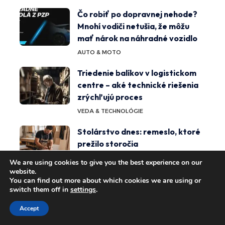
Čo robiť po dopravnej nehode?
Mnohí vodiči netušia, že môžu
mať nárok na náhradné vozidlo
AUTO & MOTO
Triedenie balíkov v logistickom
centre – aké technické riešenia
zrýchľujú proces
VEDA & TECHNOLÓGIE
Stolárstvo dnes: remeslo, ktoré
prežilo storočia
PRÁCA & KARIÉRA
We are using cookies to give you the best experience on our
website.
Zdravotné výhody matcha čaju:
You can find out more about which cookies we are using or
switch them off in
settings
.
Prečo ho konzumovať?
ZDRAVIE & ŽIVOTNÝ ŠTÝL
Accept