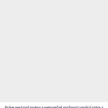
Práve pestrosť prvkov a nekonečné možnosti variácií robia z