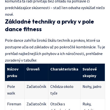
komunita ťa radi privítajú bez ohľadu na pohlavie či
predchádzajúce skúsenosti – stačí len odvaha vyskúšať niečo
nové.
Základné techniky a prvky v pole
dance fitness
Pole dance zahŕňa širokú škálu techník a prvkov, ktoré sa
postupne učia od základov až po pokročilé kombinácie. Tu je
prehľad najbežnejších pohybov a ich náročnosti, prehľadne
zoradený v tabuľke:
Názov
Úroveň
Charakteristika
Svalové
prvku
skupiny
Pole
Začiatočník
Chôdza okolo
Nohy, jadro
walk
tyče
Fireman
Začiatočník
Otočka s
Ruky,