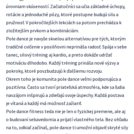
úrovniam skúseností. Začiatočníci sa učia základné úchopy,
rotácie a jednoduché pózy, ktoré postupne budujú silu a
pružnosť. V pokročilejších lekciách sa potom prechádza k
zložitejším prvkom a kombináciám.
Pole dance je navyše skvelou alternatívou pre tých, ktorým
tradičné cvičenie v posilňovni neprináša radosť. Spája v sebe
tanec, silový tréning aj kardio, a preto dokáže udržať
motiváciu dlhodobo. Každý tréning prináša nové výzvy a
pokroky, ktoré povzbudzujú k ďalšiemu rozvoju.
Okrem toho je komunita pole dance veľmi podporujúca a
pozitívna. Často sa tvorí priateľská atmosféra, kde sa ľudia
navzájom inšpirujú a zdieľajú svoje úspechy. Každá postava
je vítaná a každý má možnosť zažiariť.
Pole dance fitness teda nie je len o fyzickej premene, ale aj
o budovaní sebavedomia a prijatí vlastného tela. Bez ohľadu
na to, odkiaľ začínaš, pole dance ti umožní objaviť skryté sily