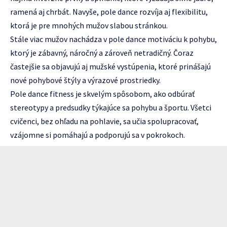
ramená aj chrbát. Navyše, pole dance rozvíja aj flexibilitu,
ktorá je pre mnohých mužov slabou stránkou.
Stále viac mužov nachádza v pole dance motiváciu k pohybu,
ktorý je zábavný, náročný a zároveň netradičný. Čoraz
častejšie sa objavujú aj mužské vystúpenia, ktoré prinášajú
nové pohybové štýly a výrazové prostriedky.
Pole dance fitness je skvelým spôsobom, ako odbúrať
stereotypy a predsudky týkajúce sa pohybu a športu. Všetci
cvičenci, bez ohľadu na pohlavie, sa učia spolupracovať,
vzájomne si pomáhajú a podporujú sa v pokrokoch.