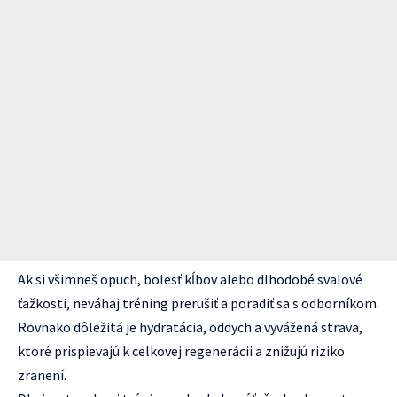
Ak si všimneš opuch, bolesť kĺbov alebo dlhodobé svalové
ťažkosti, neváhaj tréning prerušiť a poradiť sa s odborníkom.
Rovnako dôležitá je hydratácia, oddych a vyvážená strava,
ktoré prispievajú k celkovej regenerácii a znižujú riziko
zranení.