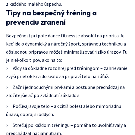
z každého malého úspechu.
Tipy na bezpečný tréning a
prevenciu zranení
Bezpečnosť pri pole dance fitness je absolútna priorita. Aj
keď ide o dynamický a náročný šport, správnou technikou a
dôslednou prípravou môžeš minimalizovať riziko úrazov. Tu
je niekoľko tipov, ako na to:
Vždy sa dôkladne rozohrej pred tréningom – zahrievanie
zvýši prietok krvi do svalov a pripraví telo na záťaž.
Začni jednoduchými prvkami a postupne prechádzaj na
zložitejšie až po zvládnutí základov.
Počúvaj svoje telo – ak cítiš bolesť alebo mimoriadnu
únavu, dopraj si oddych.
Strečuj po každom tréningu – pomáha to uvoľniť svaly a
predchádzať natiahnutiam.