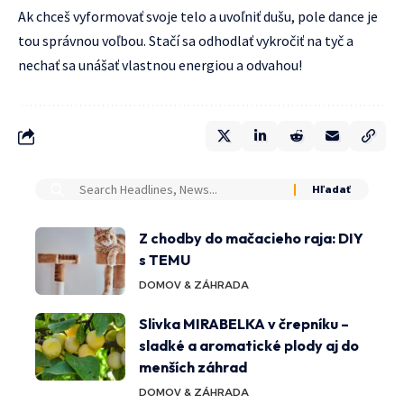
Ak chceš vyformovať svoje telo a uvoľniť dušu, pole dance je
tou správnou voľbou. Stačí sa odhodlať vykročiť na tyč a
nechať sa unášať vlastnou energiou a odvahou!
Z chodby do mačacieho raja: DIY
s TEMU
DOMOV & ZÁHRADA
Slivka MIRABELKA v črepníku –
sladké a aromatické plody aj do
menších záhrad
DOMOV & ZÁHRADA