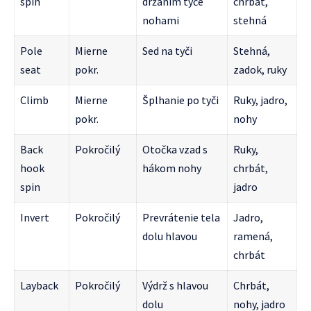
spin
držaním tyče
chrbát,
nohami
stehná
Pole
Mierne
Sed na tyči
Stehná,
seat
pokr.
zadok, ruky
Climb
Mierne
Šplhanie po tyči
Ruky, jadro,
pokr.
nohy
Back
Pokročilý
Otočka vzad s
Ruky,
hook
hákom nohy
chrbát,
spin
jadro
Invert
Pokročilý
Prevrátenie tela
Jadro,
dolu hlavou
ramená,
chrbát
Layback
Pokročilý
Výdrž s hlavou
Chrbát,
dolu
nohy, jadro