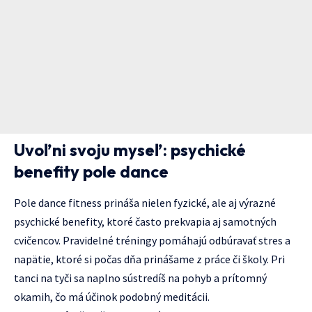
Uvoľni svoju myseľ: psychické
benefity pole dance
Pole dance fitness prináša nielen fyzické, ale aj výrazné
psychické benefity, ktoré často prekvapia aj samotných
cvičencov. Pravidelné tréningy pomáhajú odbúravať stres a
napätie, ktoré si počas dňa prinášame z práce či školy. Pri
tanci na tyči sa naplno sústredíš na pohyb a prítomný
okamih, čo má účinok podobný meditácii.