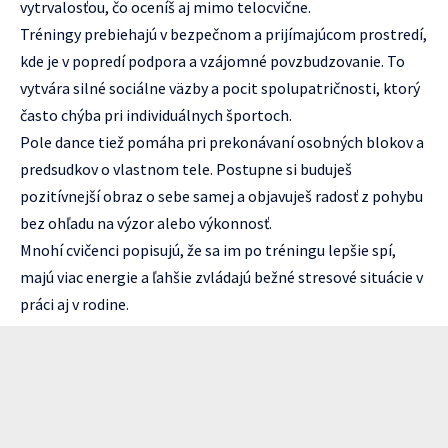
vytrvalosťou, čo oceníš aj mimo telocvične.
Tréningy prebiehajú v bezpečnom a prijímajúcom prostredí,
kde je v popredí podpora a vzájomné povzbudzovanie. To
vytvára silné sociálne väzby a pocit spolupatričnosti, ktorý
často chýba pri individuálnych športoch.
Pole dance tiež pomáha pri prekonávaní osobných blokov a
predsudkov o vlastnom tele. Postupne si buduješ
pozitívnejší obraz o sebe samej a objavuješ radosť z pohybu
bez ohľadu na výzor alebo výkonnosť.
Mnohí cvičenci popisujú, že sa im po tréningu lepšie spí,
majú viac energie a ľahšie zvládajú bežné stresové situácie v
práci aj v rodine.