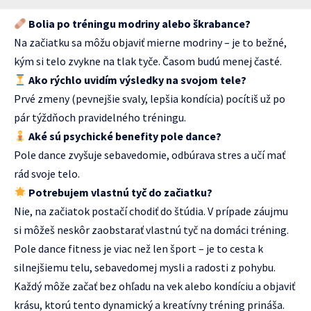
Bolia po tréningu modriny alebo škrabance?
Na začiatku sa môžu objaviť mierne modriny – je to bežné,
kým si telo zvykne na tlak tyče. Časom budú menej časté.
Ako rýchlo uvidím výsledky na svojom tele?
Prvé zmeny (pevnejšie svaly, lepšia kondícia) pocítiš už po
pár týždňoch pravidelného tréningu.
Aké sú psychické benefity pole dance?
Pole dance zvyšuje sebavedomie, odbúrava stres a učí mať
rád svoje telo.
Potrebujem vlastnú tyč do začiatku?
Nie, na začiatok postačí chodiť do štúdia. V prípade záujmu
si môžeš neskôr zaobstarať vlastnú tyč na domáci tréning.
Pole dance fitness je viac než len šport – je to cesta k
silnejšiemu telu, sebavedomej mysli a radosti z pohybu.
Každý môže začať bez ohľadu na vek alebo kondíciu a objaviť
krásu, ktorú tento dynamický a kreatívny tréning prináša.