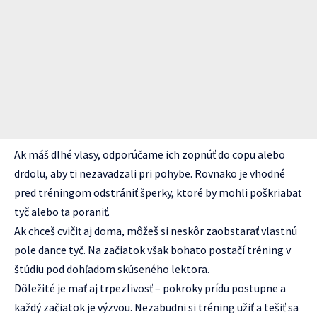
Ak máš dlhé vlasy, odporúčame ich zopnúť do copu alebo
drdolu, aby ti nezavadzali pri pohybe. Rovnako je vhodné
pred tréningom odstrániť šperky, ktoré by mohli poškriabať
tyč alebo ťa poraniť.
Ak chceš cvičiť aj doma, môžeš si neskôr zaobstarať vlastnú
pole dance tyč. Na začiatok však bohato postačí tréning v
štúdiu pod dohľadom skúseného lektora.
Dôležité je mať aj trpezlivosť – pokroky prídu postupne a
každý začiatok je výzvou. Nezabudni si tréning užiť a tešiť sa