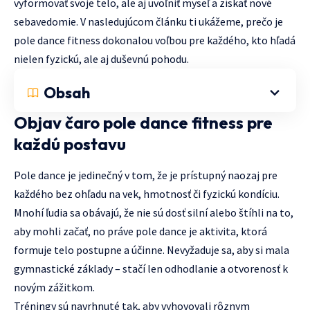
vyformovať svoje telo, ale aj uvoľniť myseľ a získať nové
sebavedomie. V nasledujúcom článku ti ukážeme, prečo je
pole dance fitness dokonalou voľbou pre každého, kto hľadá
nielen fyzickú, ale aj duševnú pohodu.
Obsah
Objav čaro pole dance fitness pre
každú postavu
Pole dance je jedinečný v tom, že je prístupný naozaj pre
každého bez ohľadu na vek, hmotnosť či fyzickú kondíciu.
Mnohí ľudia sa obávajú, že nie sú dosť silní alebo štíhli na to,
aby mohli začať, no práve pole dance je aktivita, ktorá
formuje telo postupne a účinne. Nevyžaduje sa, aby si mala
gymnastické základy – stačí len odhodlanie a otvorenosť k
novým zážitkom.
Tréningy sú navrhnuté tak, aby vyhovovali rôznym