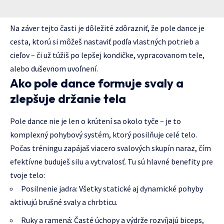
Na záver tejto časti je dôležité zdôrazniť, že pole dance je
cesta, ktorú si môžeš nastaviť podľa vlastných potrieb a
cieľov – či už túžiš po lepšej kondičke, vypracovanom tele,
alebo duševnom uvoľnení.
Ako pole dance formuje svaly a
zlepšuje držanie tela
Pole dance nie je len o krútení sa okolo tyče – je to
komplexný pohybový systém, ktorý posilňuje celé telo.
Počas tréningu zapájaš viacero svalových skupín naraz, čím
efektívne buduješ silu a vytrvalosť. Tu sú hlavné benefity pre
tvoje telo:
Posilnenie jadra: Všetky statické aj dynamické pohyby
aktivujú brušné svaly a chrbticu.
Ruky a ramená: Časté úchopy a výdrže rozvíjajú biceps,