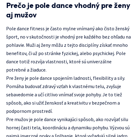
Prečo je pole dance vhodný pre ženy
aj mužov
Pole dance fitness je často mylne vnímaný ako čisto ženský
šport, no v skutočnosti je vhodný pre každého bez ohľadu na
pohlavie. Muži aj ženy môžu z tejto disciplíny získať mnoho
benefitov, či už po stránke fyzickej, alebo psychickej. Pole
dance totiž rozvíja vlastnosti, ktoré sú univerzálne
potrebné a žiaduce.
Pre ženy je pole dance spojením ladnosti, flexibility a sily.
Pomáha budovať zdravý vzťah k vlastnému telu, zvyšuje
sebavedomie a učí citlivo vnímať svoje pohyby. Je to tiež
spôsob, ako si užiť ženskosť a kreativitu v bezpečnom a
podpornom prostredí.
Pre mužov je pole dance vynikajúci spôsob, ako rozvíjať silu
hornej časti tela, koordináciu a dynamiku pohybu. Výzvou sú
najmä inverzné prvky a šplhanie, ktoré vyžadujú silné jadro,