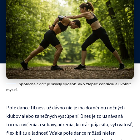
Spoločne cvičiť je skvelý spôsob, ako zlepšiť kondíciu a uvoľniť
myseľ.
Pole dance fitness už dávno nie je iba doménou nočných
klubov alebo tanečných vystúpení. Dnes je to uznávaná
forma cvičenia a sebavyjadrenia, ktorá spája silu, vytrvalosť,
flexibilitu a ladnosť. Vďaka pole dance môžeš nielen