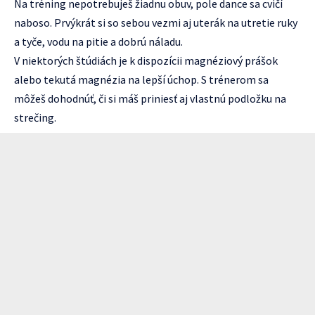
Na tréning nepotrebuješ žiadnu obuv, pole dance sa cvičí
naboso. Prvýkrát si so sebou vezmi aj uterák na utretie ruky
a tyče, vodu na pitie a dobrú náladu.
V niektorých štúdiách je k dispozícii magnéziový prášok
alebo tekutá magnézia na lepší úchop. S trénerom sa
môžeš dohodnúť, či si máš priniesť aj vlastnú podložku na
strečing.