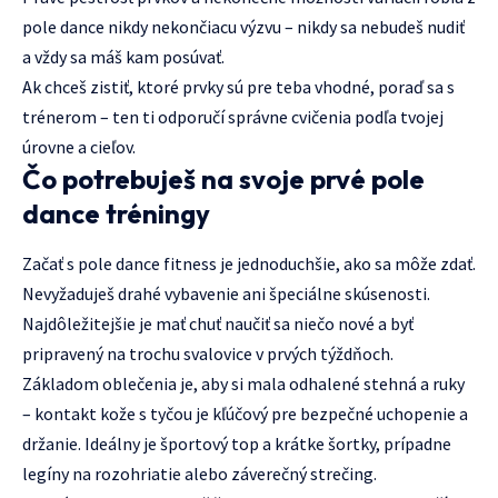
pole dance nikdy nekončiacu výzvu – nikdy sa nebudeš nudiť
a vždy sa máš kam posúvať.
Ak chceš zistiť, ktoré prvky sú pre teba vhodné, poraď sa s
trénerom – ten ti odporučí správne cvičenia podľa tvojej
úrovne a cieľov.
Čo potrebuješ na svoje prvé pole
dance tréningy
Začať s pole dance fitness je jednoduchšie, ako sa môže zdať.
Nevyžaduješ drahé vybavenie ani špeciálne skúsenosti.
Najdôležitejšie je mať chuť naučiť sa niečo nové a byť
pripravený na trochu svalovice v prvých týždňoch.
Základom oblečenia je, aby si mala odhalené stehná a ruky
– kontakt kože s tyčou je kľúčový pre bezpečné uchopenie a
držanie. Ideálny je športový top a krátke šortky, prípadne
legíny na rozohriatie alebo záverečný strečing.