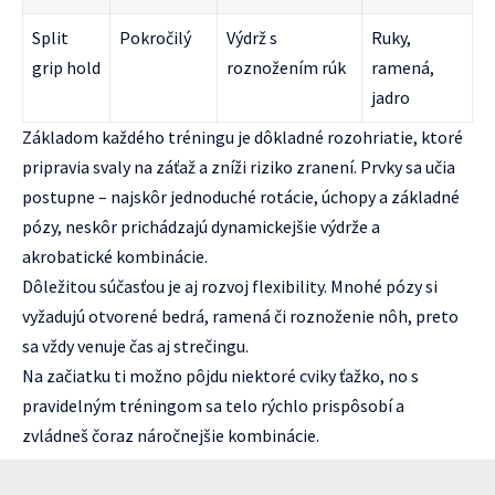
Split
Pokročilý
Výdrž s
Ruky,
grip hold
roznožením rúk
ramená,
jadro
Základom každého tréningu je dôkladné rozohriatie, ktoré
pripravia svaly na záťaž a zníži riziko zranení. Prvky sa učia
postupne – najskôr jednoduché rotácie, úchopy a základné
pózy, neskôr prichádzajú dynamickejšie výdrže a
akrobatické kombinácie.
Dôležitou súčasťou je aj rozvoj flexibility. Mnohé pózy si
vyžadujú otvorené bedrá, ramená či roznoženie nôh, preto
sa vždy venuje čas aj strečingu.
Na začiatku ti možno pôjdu niektoré cviky ťažko, no s
pravidelným tréningom sa telo rýchlo prispôsobí a
zvládneš čoraz náročnejšie kombinácie.