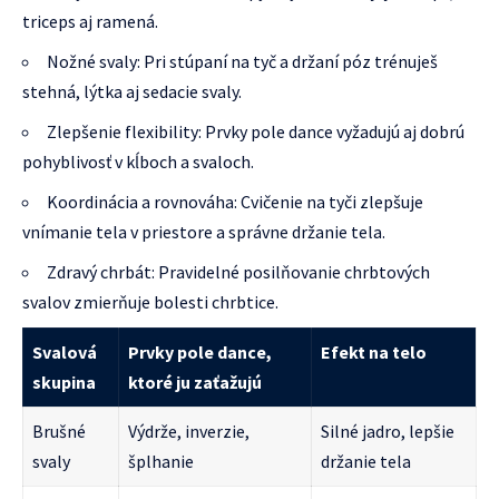
triceps aj ramená.
Nožné svaly: Pri stúpaní na tyč a držaní póz trénuješ
stehná, lýtka aj sedacie svaly.
Zlepšenie flexibility: Prvky pole dance vyžadujú aj dobrú
pohyblivosť v kĺboch a svaloch.
Koordinácia a rovnováha: Cvičenie na tyči zlepšuje
vnímanie tela v priestore a správne držanie tela.
Zdravý chrbát: Pravidelné posilňovanie chrbtových
svalov zmierňuje bolesti chrbtice.
Svalová
Prvky pole dance,
Efekt na telo
skupina
ktoré ju zaťažujú
Brušné
Výdrže, inverzie,
Silné jadro, lepšie
svaly
šplhanie
držanie tela