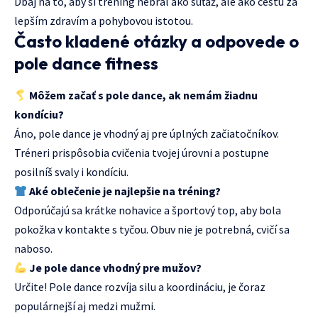
Dbaj na to, aby si tréning nebral ako súťaž, ale ako cestu za
lepším zdravím a pohybovou istotou.
Často kladené otázky a odpovede o
pole dance fitness
Môžem začať s pole dance, ak nemám žiadnu
kondíciu?
Áno, pole dance je vhodný aj pre úplných začiatočníkov.
Tréneri prispôsobia cvičenia tvojej úrovni a postupne
posilníš svaly i kondíciu.
Aké oblečenie je najlepšie na tréning?
Odporúčajú sa krátke nohavice a športový top, aby bola
pokožka v kontakte s tyčou. Obuv nie je potrebná, cvičí sa
naboso.
Je pole dance vhodný pre mužov?
Určite! Pole dance rozvíja silu a koordináciu, je čoraz
populárnejší aj medzi mužmi.