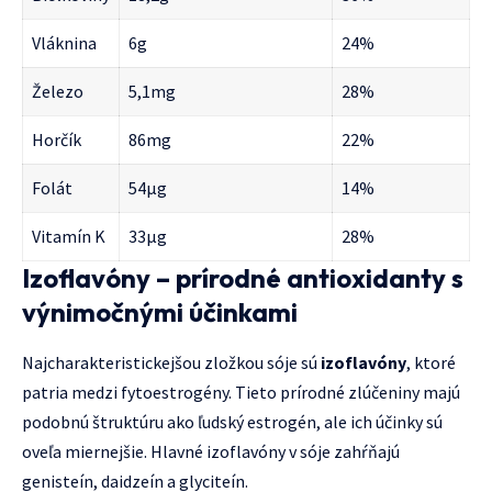
Vláknina
6g
24%
Železo
5,1mg
28%
Horčík
86mg
22%
Folát
54μg
14%
Vitamín K
33μg
28%
Izoflavóny – prírodné antioxidanty s
výnimočnými účinkami
Najcharakteristickejšou zložkou sóje sú
izoflavóny
, ktoré
patria medzi fytoestrogény. Tieto prírodné zlúčeniny majú
podobnú štruktúru ako ľudský estrogén, ale ich účinky sú
oveľa miernejšie. Hlavné izoflavóny v sóje zahŕňajú
genisteín, daidzeín a glyciteín.