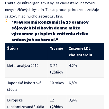
trakte, čo núti organizmus využiť cholesterol na tvorbu
nových žlčových kyselín. Tento proces prirodzene znižuje
celkovú hladinu cholesterolu v krvi.
"Pravidelná konzumácia 25 gramov
sójových bielkovín denne môže
významne prispieť k zníženiu rizika
srdcových ochorení."
Štúdia
Trvanie
Zníženie LDL
cholesterolu
Meta-analýza 2019
3-24
4,2%
týždňov
Japonská kohortová
10 rokov
6,8%
štúdia
Európska
12
3,9%
randomizovaná štúdia
týždňov