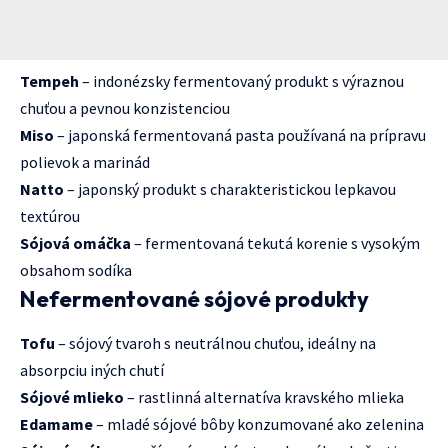
Tempeh
– indonézsky fermentovaný produkt s výraznou
chuťou a pevnou konzistenciou
Miso
– japonská fermentovaná pasta používaná na prípravu
polievok a marinád
Natto
– japonský produkt s charakteristickou lepkavou
textúrou
Sójová omáčka
– fermentovaná tekutá korenie s vysokým
obsahom sodíka
Nefermentované sójové produkty
Tofu
– sójový tvaroh s neutrálnou chuťou, ideálny na
absorpciu iných chutí
Sójové mlieko
– rastlinná alternatíva kravského mlieka
Edamame
– mladé sójové bôby konzumované ako zelenina