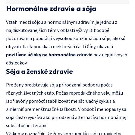
Hormonálne zdravie a sója
Vzťah medzi sójou a hormonálnym zdravím je jednou z
najdiskutovanejších tém v oblasti výživy. Dlhodobé
pozorovania populácií s vysokou konzumáciou sóje, ako sú
obyvatelia Japonska a niektorých častí Číny, ukazujú
pozitívne účinky na hormonálne zdravie
bez negatívnych
dôsledkov.
Sója a ženské zdravie
Pre ženy predstavuje sója prirodzenú podporu počas
rôznych životných etáp. Počas reprodukčného veku môžu
izoflavóny pomôcť stabilizovať menštruačný cyklus a
zmierniť premenštruačné ťažkosti. V období menopauzy sa
sója často využíva ako prirodzená alternatíva hormonálnej
substitučnej terapie.
Výskumy naznačujú, že ženy konzumujúce sóju pravidelne