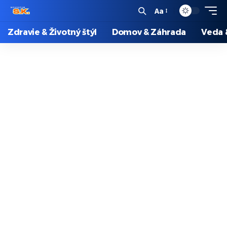
Aa
Zdravie & Životný štýl
Domov & Záhrada
Veda 