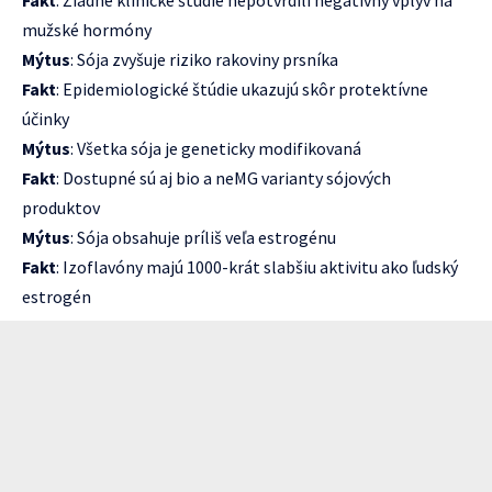
Fakt
: Žiadne klinické štúdie nepotvrdili negatívny vplyv na
mužské hormóny
Mýtus
: Sója zvyšuje riziko rakoviny prsníka
Fakt
: Epidemiologické štúdie ukazujú skôr protektívne
účinky
Mýtus
: Všetka sója je geneticky modifikovaná
Fakt
: Dostupné sú aj bio a neMG varianty sójových
produktov
Mýtus
: Sója obsahuje príliš veľa estrogénu
Fakt
: Izoflavóny majú 1000-krát slabšiu aktivitu ako ľudský
estrogén