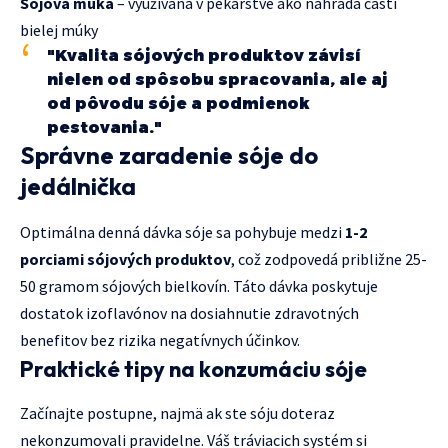
Sójová múka
– využívaná v pekárstve ako náhrada časti
bielej múky
"Kvalita sójových produktov závisí
nielen od spôsobu spracovania, ale aj
od pôvodu sóje a podmienok
pestovania."
Správne zaradenie sóje do
jedálnička
Optimálna denná dávka sóje sa pohybuje medzi
1-2
porciami sójových produktov
, což zodpovedá približne 25-
50 gramom sójových bielkovín. Táto dávka poskytuje
dostatok izoflavónov na dosiahnutie zdravotných
benefitov bez rizika negatívnych účinkov.
Praktické tipy na konzumáciu sóje
Začínajte postupne, najmä ak ste sóju doteraz
nekonzumovali pravidelne. Váš tráviacich systém si