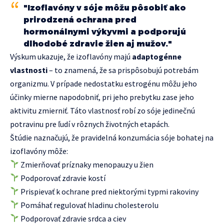
"Izoflavóny v sóje môžu pôsobiť ako
prirodzená ochrana pred
hormonálnymi výkyvmi a podporujú
dlhodobé zdravie žien aj mužov."
Výskum ukazuje, že izoflavóny majú
adaptogénne
vlastnosti
– to znamená, že sa prispôsobujú potrebám
organizmu. V prípade nedostatku estrogénu môžu jeho
účinky mierne napodobniť, pri jeho prebytku zase jeho
aktivitu zmierniť. Táto vlastnosť robí zo sóje jedinečnú
potravinu pre ľudí v rôznych životných etapách.
Štúdie naznačujú, že pravidelná konzumácia sóje bohatej na
izoflavóny môže:
Zmierňovať príznaky menopauzy u žien
Podporovať zdravie kostí
Prispievať k ochrane pred niektorými typmi rakoviny
Pomáhať regulovať hladinu cholesterolu
Podporovať zdravie srdca a ciev