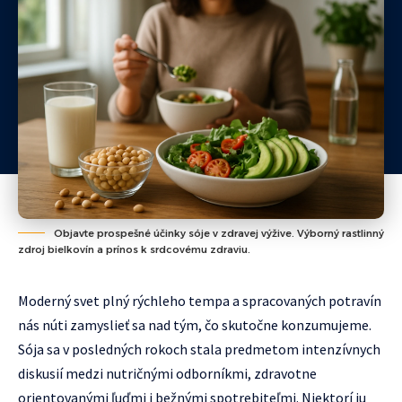
Objavte prospešné účinky sóje v zdravej výžive. Výborný rastlinný
zdroj bielkovín a prínos k srdcovému zdraviu.
Moderný svet plný rýchleho tempa a spracovaných potravín
nás núti zamyslieť sa nad tým, čo skutočne konzumujeme.
Sója sa v posledných rokoch stala predmetom intenzívnych
diskusií medzi nutričnými odborníkmi, zdravotne
orientovanými ľuďmi i bežnými spotrebiteľmi. Niektorí ju