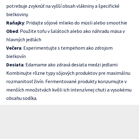
potrebuje zvyknúť na vyšší obsah vlákniny a špecifické
bielkoviny.
Raňajky
: Pridajte sójové mlieko do müsli alebo smoothie
Obed
: Použite tofu v šalátoch alebo ako náhradu mäsa v
hlavných jedlách
Večera
: Experimentujte s tempehom ako zdrojom
bielkovín
Desiata
: Edamame ako zdravá desiata medzi jedlami
Kombinujte rôzne typy sójových produktov pre maximálnu
rozmanitosť živín. Fermentované produkty konzumujte v
menších množstvách kvôli ich intenzívnej chuti a vysokému
obsahu sodíka.