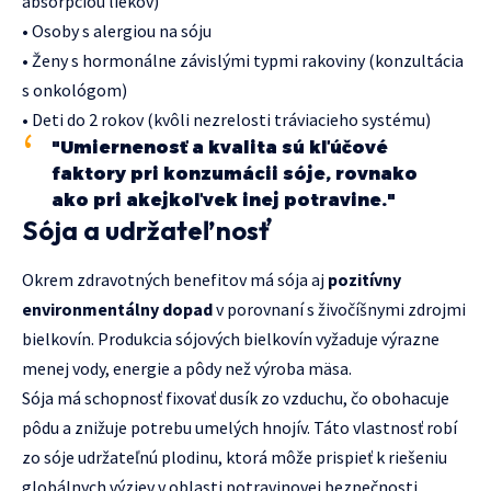
absorpciou liekov)
• Osoby s alergiou na sóju
• Ženy s hormonálne závislými typmi rakoviny (konzultácia
s onkológom)
• Deti do 2 rokov (kvôli nezrelosti tráviacieho systému)
"Umiernenosť a kvalita sú kľúčové
faktory pri konzumácii sóje, rovnako
ako pri akejkoľvek inej potravine."
Sója a udržateľnosť
Okrem zdravotných benefitov má sója aj
pozitívny
environmentálny dopad
v porovnaní s živočíšnymi zdrojmi
bielkovín. Produkcia sójových bielkovín vyžaduje výrazne
menej vody, energie a pôdy než výroba mäsa.
Sója má schopnosť fixovať dusík zo vzduchu, čo obohacuje
pôdu a znižuje potrebu umelých hnojív. Táto vlastnosť robí
zo sóje udržateľnú plodinu, ktorá môže prispieť k riešeniu
globálnych výziev v oblasti potravinovej bezpečnosti.