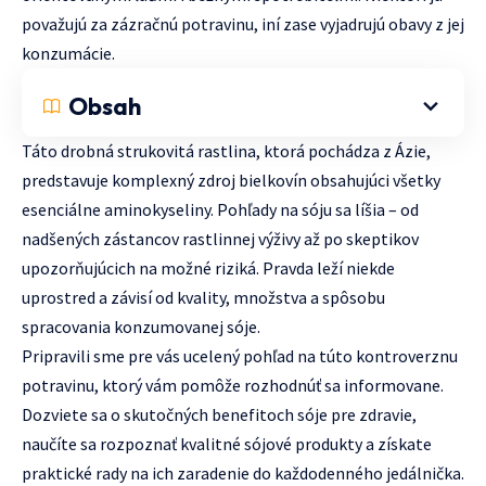
považujú za zázračnú potravinu, iní zase vyjadrujú obavy z jej
konzumácie.
Obsah
Táto drobná strukovitá rastlina, ktorá pochádza z Ázie,
predstavuje komplexný zdroj bielkovín obsahujúci všetky
esenciálne aminokyseliny. Pohľady na sóju sa líšia – od
nadšených zástancov rastlinnej výživy až po skeptikov
upozorňujúcich na možné riziká. Pravda leží niekde
uprostred a závisí od kvality, množstva a spôsobu
spracovania konzumovanej sóje.
Pripravili sme pre vás ucelený pohľad na túto kontroverznu
potravinu, ktorý vám pomôže rozhodnúť sa informovane.
Dozviete sa o skutočných benefitoch sóje pre zdravie,
naučíte sa rozpoznať kvalitné sójové produkty a získate
praktické rady na ich zaradenie do každodenného jedálnička.