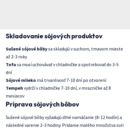
Skladovanie sójových produktov
Sušené sójové bôby
sa skladujú v suchom, tmavom mieste
až 2-3 roky
Tofu
sa musí uchovávať v chladničke a spotrebovať do 3-5
dní
Sójové mlieko
má trvanlivosť 7-10 dní po otvorení
Tempeh
vydrží v chladničke 7-10 dní, v mrazničke až 8
mesiacov
Príprava sójových bôbov
Sušené sójové bôby vyžadujú dlhé namáčanie (8-12 hodín) a
následné varenie 2-3 hodiny. Pridanie malého množstva soli