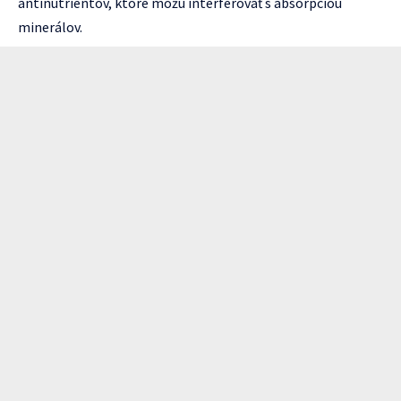
antinutrientov, ktoré môžu interferovať s absorpciou
minerálov.