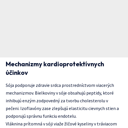
Mechanizmy kardioprotektívnych
účinkov
Sója podporuje zdravie srdca prostredníctvom viacerých
mechanizmov. Bielkoviny v sóje obsahujú peptidy, ktoré
inhibujú enzým zodpovedný za tvorbu cholesterolu v
pečeni. Izoflavóny zase zlepšujú elasticitu cievnych stien a
podporujú správnu funkciu endotelu.
Vláknina prítomná v sóji viaže žlčové kyseliny v tráviacom