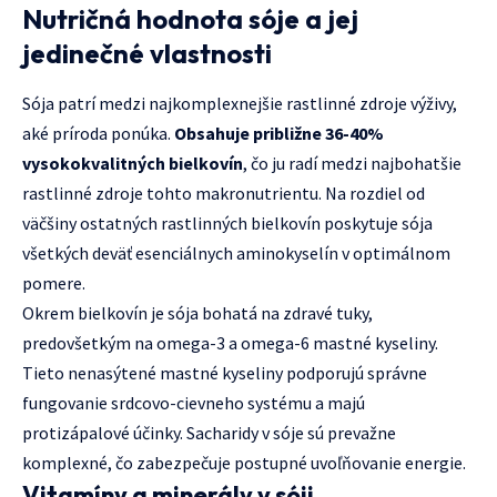
Nutričná hodnota sóje a jej
jedinečné vlastnosti
Sója patrí medzi najkomplexnejšie rastlinné zdroje výživy,
aké príroda ponúka.
Obsahuje približne 36-40%
vysokokvalitných bielkovín
, čo ju radí medzi najbohatšie
rastlinné zdroje tohto makronutrientu. Na rozdiel od
väčšiny ostatných rastlinných bielkovín poskytuje sója
všetkých deväť esenciálnych aminokyselín v optimálnom
pomere.
Okrem bielkovín je sója bohatá na zdravé tuky,
predovšetkým na omega-3 a omega-6 mastné kyseliny.
Tieto nenasýtené mastné kyseliny podporujú správne
fungovanie srdcovo-cievneho systému a majú
protizápalové účinky. Sacharidy v sóje sú prevažne
komplexné, čo zabezpečuje postupné uvoľňovanie energie.
Vitamíny a minerály v sóji