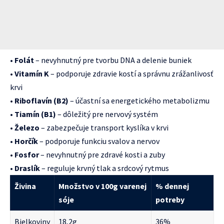
•
Folát
– nevyhnutný pre tvorbu DNA a delenie buniek
•
Vitamín K
– podporuje zdravie kostí a správnu zrážanlivosť
krvi
•
Riboflavín (B2)
– účastní sa energetického metabolizmu
•
Tiamín (B1)
– dôležitý pre nervový systém
•
Železo
– zabezpečuje transport kyslíka v krvi
•
Horčík
– podporuje funkciu svalov a nervov
•
Fosfor
– nevyhnutný pre zdravé kosti a zuby
•
Draslík
– reguluje krvný tlak a srdcový rytmus
Živina
Množstvo v 100g varenej
% dennej
sóje
potreby
Bielkoviny
18,2g
36%