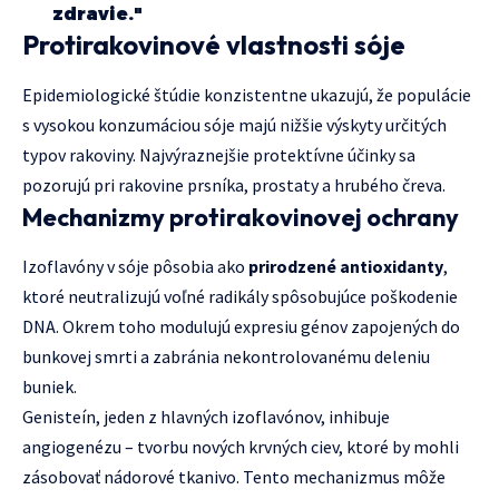
zdravie."
Protirakovinové vlastnosti sóje
Epidemiologické štúdie konzistentne ukazujú, že populácie
s vysokou konzumáciou sóje majú nižšie výskyty určitých
typov rakoviny. Najvýraznejšie protektívne účinky sa
pozorujú pri rakovine prsníka, prostaty a hrubého čreva.
Mechanizmy protirakovinovej ochrany
Izoflavóny v sóje pôsobia ako
prirodzené antioxidanty
,
ktoré neutralizujú voľné radikály spôsobujúce poškodenie
DNA. Okrem toho modulujú expresiu génov zapojených do
bunkovej smrti a zabránia nekontrolovanému deleniu
buniek.
Genisteín, jeden z hlavných izoflavónov, inhibuje
angiogenézu – tvorbu nových krvných ciev, ktoré by mohli
zásobovať nádorové tkanivo. Tento mechanizmus môže