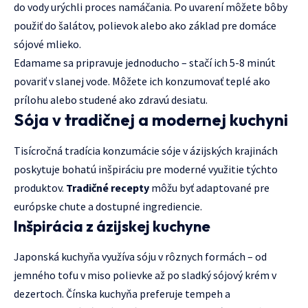
do vody urýchli proces namáčania. Po uvarení môžete bôby
použiť do šalátov, polievok alebo ako základ pre domáce
sójové mlieko.
Edamame sa pripravuje jednoducho – stačí ich 5-8 minút
povariť v slanej vode. Môžete ich konzumovať teplé ako
prílohu alebo studené ako zdravú desiatu.
Sója v tradičnej a modernej kuchyni
Tisícročná tradícia konzumácie sóje v ázijských krajinách
poskytuje bohatú inšpiráciu pre moderné využitie týchto
produktov.
Tradičné recepty
môžu byť adaptované pre
európske chute a dostupné ingrediencie.
Inšpirácia z ázijskej kuchyne
Japonská kuchyňa využíva sóju v rôznych formách – od
jemného tofu v miso polievke až po sladký sójový krém v
dezertoch. Čínska kuchyňa preferuje tempeh a