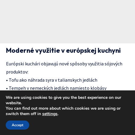
Moderné využitie v európskej kuchyni
Európski kuchári objavujú nové spôsoby využitia sójových
produktov:
• Tofu ako náhrada syra v talianskych jedlách
• Tempeh v nemeckých jedlách namiesto klobásy
• Sójové mlieko vo francúzskych dezertoch
We are using cookies to give you the best experience on our
website.
• Miso pasta v škandinávskych marinádach
You can find out more about which cookies we are using or
switch them off in
settings
.
Aké sú hlavné zdravotné benefity konzumácie sóje?
Accept
Sója poskytuje kompletné bielkoviny so všetkými