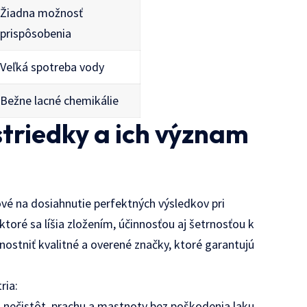
Žiadna možnosť
prispôsobenia
Veľká spotreba vody
Bežne lacné chemikálie
striedky a ich význam
čové na dosiahnutie perfektných výsledkov pri
toré sa líšia zložením, účinnosťou aj šetrnosťou k
nostniť kvalitné a overené značky, ktoré garantujú
ria:
 nečistôt, prachu a mastnoty bez poškodenia laku.