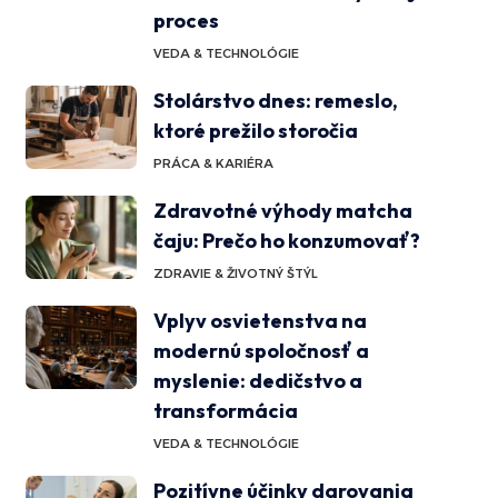
proces
VEDA & TECHNOLÓGIE
Stolárstvo dnes: remeslo,
ktoré prežilo storočia
PRÁCA & KARIÉRA
Zdravotné výhody matcha
čaju: Prečo ho konzumovať?
ZDRAVIE & ŽIVOTNÝ ŠTÝL
Vplyv osvietenstva na
modernú spoločnosť a
myslenie: dedičstvo a
transformácia
VEDA & TECHNOLÓGIE
Pozitívne účinky darovania