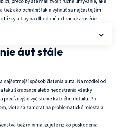
líži, prečo by ste mali zvoliť ručné umývanie, aké
 a tiež ako ochrániť lak a vyhnúť sa najčastejším
 otázky a tipy na dlhodobú ochranu karosérie.
nie áut stále
 najšetrnejší spôsob čistenia auta. Na rozdiel od
a laku škrabance alebo neodstránia všetky
 precíznejšie vyčistenie každého detailu. Pri
m, viete sa zamerať na problematické miesta a
šenstva tiež minimalizujete riziko poškodenia