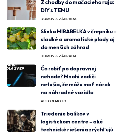
Z chodby do mačacieho raja:
DIY s TEMU
DOMOV & ZÁHRADA
Slivka MIRABELKA v črepníku –
sladké a aromatické plody aj
do menších záhrad
DOMOV & ZÁHRADA
Čo robiť po dopravnej
nehode? Mnohí vodiči
netušia, že môžu mať nárok
na náhradné vozidlo
AUTO & MOTO
Triedenie balíkov v
logistickom centre – aké
technické riešenia zrýchľujú