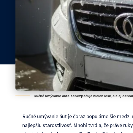
Ručné umývanie auta zabezpečuje nielen lesk, ale aj ochra
Ručné umývanie áut je čoraz populárnejšie medzi m
najlepšiu starostlivosť. Mnohí tvrdia, že práve ru