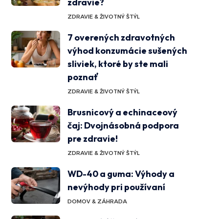
zdravie?
ZDRAVIE & ŽIVOTNÝ ŠTÝL
7 overených zdravotných
výhod konzumácie sušených
sliviek, ktoré by ste mali
poznať
ZDRAVIE & ŽIVOTNÝ ŠTÝL
Brusnicový a echinaceový
čaj: Dvojnásobná podpora
pre zdravie!
ZDRAVIE & ŽIVOTNÝ ŠTÝL
WD-40 a guma: Výhody a
nevýhody pri používaní
DOMOV & ZÁHRADA