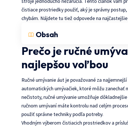
stroje jednoducho nezaručia. Tento článok vám prib
čistiace prostriedky použiť, aký je správny postup,
chybám. Nájdete tu tiež odpovede na najčastejšie
Obsah
Prečo je ručné umýva
najlepšou voľbou
Ručné umývanie áut je považované za najjemnejší a
automatických umývačiek, ktoré môžu zanechať n
nečistoty, ručné umývanie umožňuje dôkladnejšie a
ručnom umývaní máte kontrolu nad celým proceso
použiť správne techniky podľa potreby.
Vhodným výberom čistiacich prostriedkov a príslu