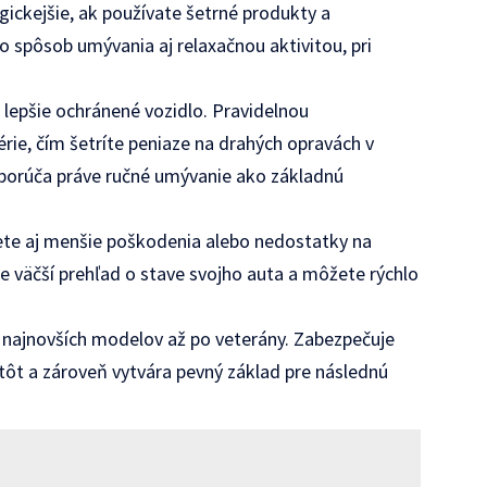
gickejšie, ak používate šetrné produkty a
o spôsob umývania aj relaxačnou aktivitou, pri
j lepšie ochránené vozidlo. Pravidelnou
érie, čím šetríte peniaze na drahých opravách v
porúča práve ručné umývanie ako základnú
ete aj menšie poškodenia alebo nedostatky na
e väčší prehľad o stave svojho auta a môžete rýchlo
 najnovších modelov až po veterány. Zabezpečuje
stôt a zároveň vytvára pevný základ pre následnú