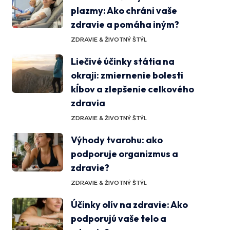
plazmy: Ako chráni vaše
zdravie a pomáha iným?
ZDRAVIE & ŽIVOTNÝ ŠTÝL
Liečivé účinky státia na
okraji: zmiernenie bolesti
kĺbov a zlepšenie celkového
zdravia
ZDRAVIE & ŽIVOTNÝ ŠTÝL
Výhody tvarohu: ako
podporuje organizmus a
zdravie?
ZDRAVIE & ŽIVOTNÝ ŠTÝL
Účinky olív na zdravie: Ako
podporujú vaše telo a