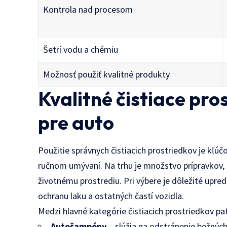
Kontrola nad procesom
Šetrí vodu a chémiu
Možnosť použiť kvalitné produkty
Kvalitné čistiace pro
pre auto
Použitie správnych čistiacich prostriedkov je kľú
ručnom umývaní. Na trhu je množstvo prípravkov, k
životnému prostrediu. Pri výbere je dôležité upred
ochranu laku a ostatných častí vozidla.
Medzi hlavné kategórie čistiacich prostriedkov pat
Autošampóny
– slúžia na odstránenie bežných