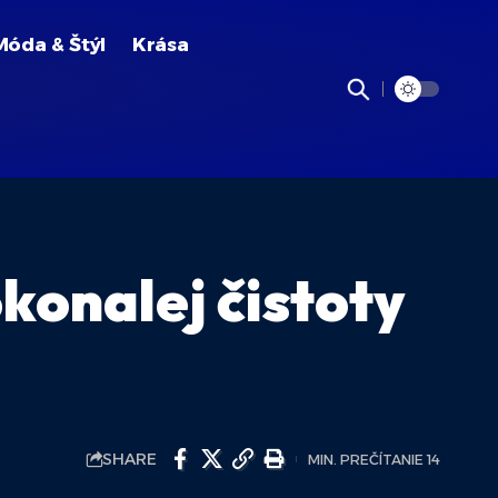
Móda & Štýl
Krása
konalej čistoty
SHARE
MIN. PREČÍTANIE 14