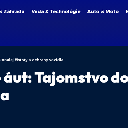
& Záhrada
Veda & Technológie
Auto & Moto
onalej čistoty a ochrany vozidla
áut: Tajomstvo do
la