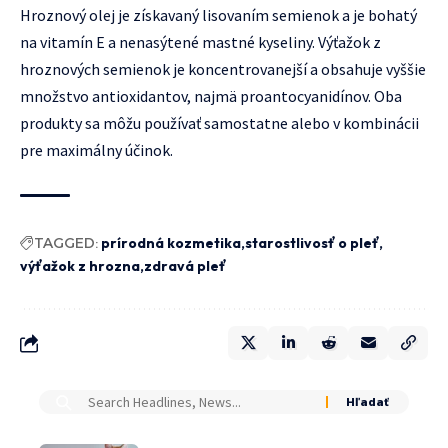
Hroznový olej je získavaný lisovaním semienok a je bohatý
na vitamín E a nenasýtené mastné kyseliny. Výťažok z
hroznových semienok je koncentrovanejší a obsahuje vyššie
množstvo antioxidantov, najmä proantocyanidínov. Oba
produkty sa môžu používať samostatne alebo v kombinácii
pre maximálny účinok.
TAGGED:
prírodná kozmetika
starostlivosť o pleť
výťažok z hrozna
zdravá pleť