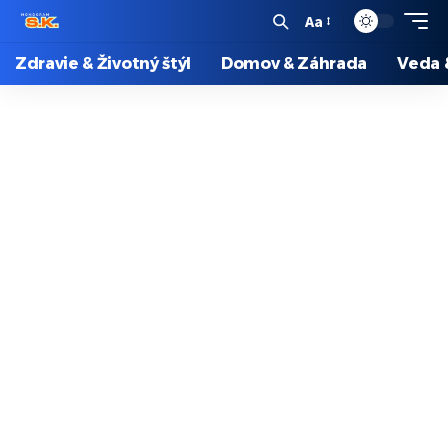
Aa
Zdravie & Životný štýl
Domov & Záhrada
Veda 