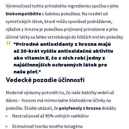
Výnimočnosť tohto prírodného ingredientu spočíva v jeho
biokompatibilite
s ľudskou pokožkou. Na rozdiel od
syntetických látok, ktoré môžu vyvolávať podráždenie,
výťažok z hrozna je pokožkou prijímaný prirodzene a jeho
účinné látky sa ľahko vstrebávajú do hlbších vrstiev pokožky.
"Prírodné antioxidanty z hrozna majú
až 20-krát vyššiu antioxidačnú aktivitu
ako vitamín E, čo z nich robí jedny z
najúčinnejších ochranných látok pre
našu pleť."
Vedecké pozadie účinnosti
Moderné výskumy potvrdili to, čo naše babičky vedeli už
dávno – hrozno má mimoriadne blahodárne účinky na
pokožku. Štúdie ukázali, že
polyfenoly z hrozna
dokážu:
Neutralizovať až 95% voľných radikálov
Stimulovať tvorbu nového kolagénu