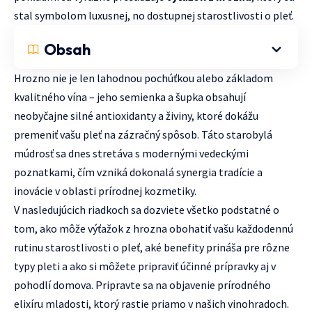
stal symbolom luxusnej, no dostupnej starostlivosti o pleť.
Obsah
Hrozno nie je len lahodnou pochúťkou alebo základom
kvalitného vína – jeho semienka a šupka obsahují
neobyčajne silné antioxidanty a živiny, ktoré dokážu
premeniť vašu pleť na zázračný spôsob. Táto starobylá
múdrosť sa dnes stretáva s modernými vedeckými
poznatkami, čím vzniká dokonalá synergia tradície a
inovácie v oblasti prírodnej kozmetiky.
V nasledujúcich riadkoch sa dozviete všetko podstatné o
tom, ako môže výťažok z hrozna obohatiť vašu každodennú
rutinu starostlivosti o pleť, aké benefity prináša pre rôzne
typy pleti a ako si môžete pripraviť účinné prípravky aj v
pohodlí domova. Pripravte sa na objavenie prírodného
elixíru mladosti, ktorý rastie priamo v našich vinohradoch.