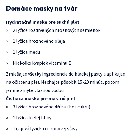
Domáce masky na tvár
Hydratačná maska pre suchú pleť:
2 lyžice rozdrvených hroznových semienok
1 lyžica hroznového oleja
1 lyžica medu
Niekoľko kvapiek vitamínu E
Zmiešajte všetky ingrediencie do hladkej pasty a aplikujte
na očistenú pleť. Nechajte pôsobiť 15-20 minút, potom
jemne zmyte vlažnou vodou.
Čistiaca maska pre mastnú pleť:
3 lyžice hroznového džúsu (bez cukru)
1 lyžica bielej hliny
1 čajová lyžička citrónovej šťavy