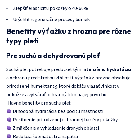
Zlepšiť elasticitu pokožky o 40-60%
Urýchliť regeneračné procesy buniek
Benefity výťažku z hrozna pre rôzne
typy pleti
Pre suchú a dehydrovanú pleť
Suchá pleť potrebuje predovšetkým
intenzívnu hydratáciu
a ochranu pred stratou vlhkosti. Výťažok z hrozna obsahuje
prirodzené humektanty, ktoré dokážu viazať vlhkosť v
pokožke a vytvárať ochranný film na jej povrchu.
Hlavné benefity pre suchú pleť:
Dlhodobá hydratácia bez pocitu mastnosti
Posilnenie prirodzenej ochrannej bariéry pokožky
Zmäkčenie a vyhladzenie drsných oblastí
Redukcia šupinatosti a napätia