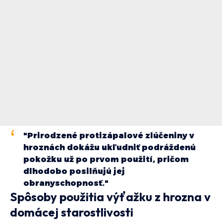
"Prirodzené protizápalové zlúčeniny v
hroznách dokážu ukľudniť podráždenú
pokožku už po prvom použití, pričom
dlhodobo posilňujú jej
obranyschopnosť."
Spôsoby použitia výťažku z hrozna v
domácej starostlivosti