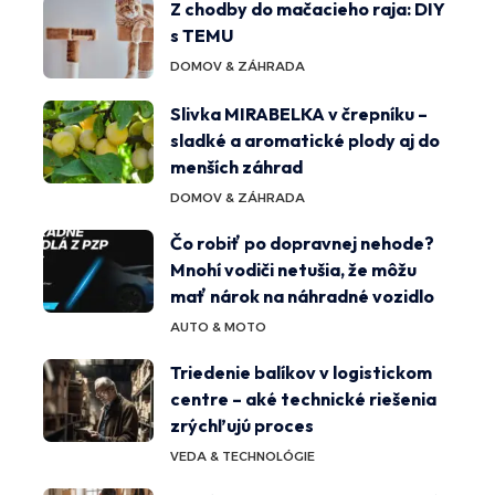
Z chodby do mačacieho raja: DIY
s TEMU
DOMOV & ZÁHRADA
Slivka MIRABELKA v črepníku –
sladké a aromatické plody aj do
menších záhrad
DOMOV & ZÁHRADA
Čo robiť po dopravnej nehode?
Mnohí vodiči netušia, že môžu
mať nárok na náhradné vozidlo
AUTO & MOTO
Triedenie balíkov v logistickom
centre – aké technické riešenia
zrýchľujú proces
VEDA & TECHNOLÓGIE