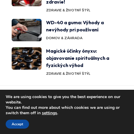
zdravie!
ZDRAVIE & ŽIVOTNÝ ŠTÝL
WD-40 a guma: Výhody a
nevýhody pri používaní
DOMOV & ZÁHRADA
Magické účinky ónyxu:
objavovanie spirituálnych a
fyzických výhod
ZDRAVIE & ŽIVOTNÝ ŠTÝL
Tiež by sa vám mohlo páčiť
We are using cookies to give you the best experience on our
website.
ZDRAVIE
You can find out more about which cookies we are using or
&
Výhody trávy: objavovanie
switch them off in
settings
.
ŽIVOTNÝ
zdravotných prínosov a spôsobov
ŠTÝL
Accept
použitia