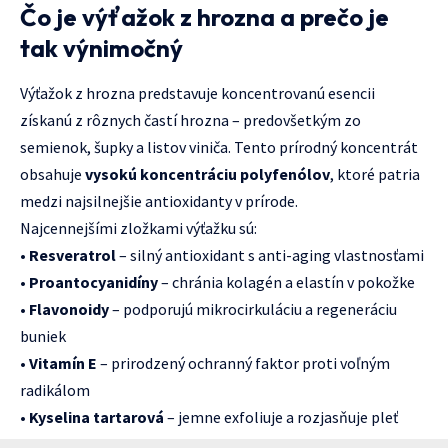
Čo je výťažok z hrozna a prečo je
tak výnimočný
Výťažok z hrozna predstavuje koncentrovanú esencii
získanú z rôznych častí hrozna – predovšetkým zo
semienok, šupky a listov viniča. Tento prírodný koncentrát
obsahuje
vysokú koncentráciu polyfenólov
, ktoré patria
medzi najsilnejšie antioxidanty v prírode.
Najcennejšími zložkami výťažku sú:
•
Resveratrol
– silný antioxidant s anti-aging vlastnosťami
•
Proantocyanidíny
– chránia kolagén a elastín v pokožke
•
Flavonoidy
– podporujú mikrocirkuláciu a regeneráciu
buniek
•
Vitamín E
– prirodzený ochranný faktor proti voľným
radikálom
•
Kyselina tartarová
– jemne exfoliuje a rozjasňuje pleť