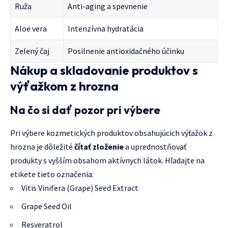
Ruža
Anti-aging a spevnenie
Aloe vera
Intenzívna hydratácia
Zelený čaj
Posilnenie antioxidačného účinku
Nákup a skladovanie produktov s
výťažkom z hrozna
Na čo si dať pozor pri výbere
Pri výbere kozmetických produktov obsahujúcich výťažok z
hrozna je dôležité
čítať zloženie
a uprednostňovať
produkty s vyšším obsahom aktívnych látok. Hľadajte na
etikete tieto označenia:
Vitis Vinifera (Grape) Seed Extract
Grape Seed Oil
Resveratrol