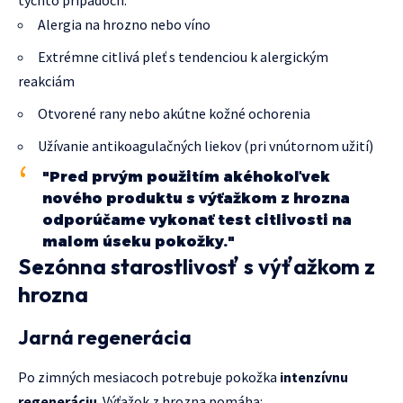
týchto prípadoch:
Alergia na hrozno nebo víno
Extrémne citlivá pleť s tendenciou k alergickým
reakciám
Otvorené rany nebo akútne kožné ochorenia
Užívanie antikoagulačných liekov (pri vnútornom užití)
"Pred prvým použitím akéhokoľvek
nového produktu s výťažkom z hrozna
odporúčame vykonať test citlivosti na
malom úseku pokožky."
Sezónna starostlivosť s výťažkom z
hrozna
Jarná regenerácia
Po zimných mesiacoch potrebuje pokožka
intenzívnu
regeneráciu
. Výťažok z hrozna pomáha: