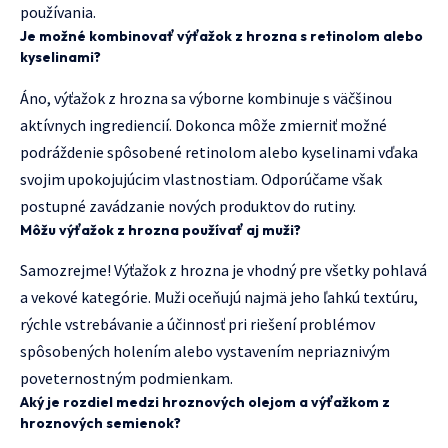
používania.
Je možné kombinovať výťažok z hrozna s retinolom alebo
kyselinami?
Áno, výťažok z hrozna sa výborne kombinuje s väčšinou
aktívnych ingrediencií. Dokonca môže zmierniť možné
podráždenie spôsobené retinolom alebo kyselinami vďaka
svojim upokojujúcim vlastnostiam. Odporúčame však
postupné zavádzanie nových produktov do rutiny.
Môžu výťažok z hrozna používať aj muži?
Samozrejme! Výťažok z hrozna je vhodný pre všetky pohlavá
a vekové kategórie. Muži oceňujú najmä jeho ľahkú textúru,
rýchle vstrebávanie a účinnosť pri riešení problémov
spôsobených holením alebo vystavením nepriaznivým
poveternostným podmienkam.
Aký je rozdiel medzi hroznových olejom a výťažkom z
hroznových semienok?