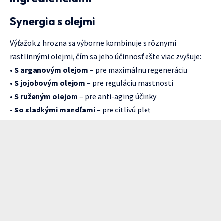
Synergia s olejmi
Výťažok z hrozna sa výborne kombinuje s rôznymi
rastlinnými olejmi, čím sa jeho účinnosť ešte viac zvyšuje:
•
S arganovým olejom
– pre maximálnu regeneráciu
•
S jojobovým olejom
– pre reguláciu mastnosti
•
S ruženým olejom
– pre anti-aging účinky
•
So sladkými mandľami
– pre citlivú pleť