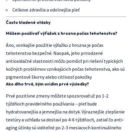
Celkove zdravšia a odolnejšia pleť
Často kladené otázky
Môžem používať výťažok z hrozna počas tehotenstva?
Áno, vonkajšie použitie výťažku z hrozna je počas
tehotenstva bezpečné. Naopak, jeho prirodzené
antioxidačné vlastnosti môžu pomôcť pri riešení typických
kožných problémov vznikajúcich počas tehotenstva, ako sú
pigmentové škvrny alebo citlivosť pokožky.
Ako dlho trvá, kým uvidím prvé výsledky?
Prvé pozitívne zmeny môžete spozorovať už po 1-2
týždňoch pravidelného používania – pleť bude
hydratovanejšia a jemnejšia na dotyk. Výraznejšie zlepšenie
textúry a vzhľadu sa dostaví po 4-6 týždňoch, zatiaľ čo anti-
aging účinky sú viditeľné po 2-3 mesiacoch kontinuálneho