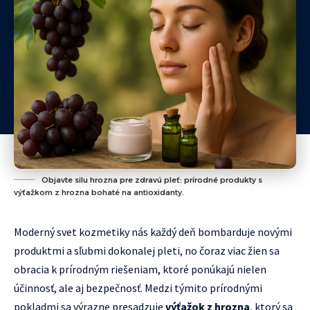
Objavte silu hrozna pre zdravú pleť: prírodné produkty s
výťažkom z hrozna bohaté na antioxidanty.
Moderný svet kozmetiky nás každý deň bombarduje novými
produktmi a sľubmi dokonalej pleti, no čoraz viac žien sa
obracia k prírodným riešeniam, ktoré ponúkajú nielen
účinnosť, ale aj bezpečnosť. Medzi týmito prírodnými
pokladmi sa výrazne presadzuje
výťažok z hrozna
, ktorý sa