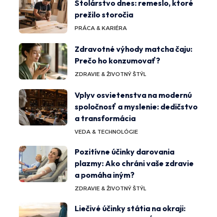
Stolárstvo dnes: remeslo, ktoré
prežilo storočia
PRÁCA & KARIÉRA
Zdravotné výhody matcha čaju:
Prečo ho konzumovať?
ZDRAVIE & ŽIVOTNÝ ŠTÝL
Vplyv osvietenstva na modernú
spoločnosť a myslenie: dedičstvo
a transformácia
VEDA & TECHNOLÓGIE
Pozitívne účinky darovania
plazmy: Ako chráni vaše zdravie
a pomáha iným?
ZDRAVIE & ŽIVOTNÝ ŠTÝL
Liečivé účinky státia na okraji: