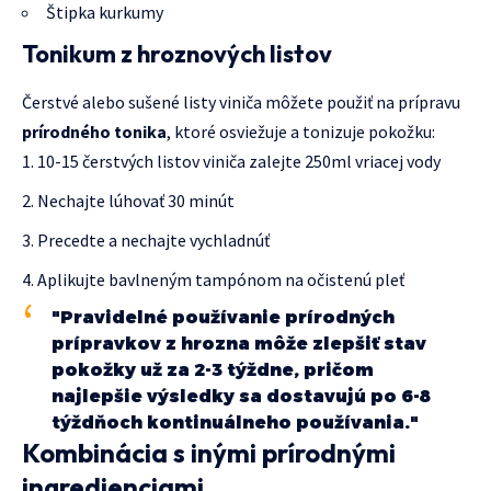
Štipka kurkumy
Tonikum z hroznových listov
Čerstvé alebo sušené listy viniča môžete použiť na prípravu
prírodného tonika
, ktoré osviežuje a tonizuje pokožku:
10-15 čerstvých listov viniča zalejte 250ml vriacej vody
Nechajte lúhovať 30 minút
Precedte a nechajte vychladnúť
Aplikujte bavlneným tampónom na očistenú pleť
"Pravidelné používanie prírodných
prípravkov z hrozna môže zlepšiť stav
pokožky už za 2-3 týždne, pričom
najlepšie výsledky sa dostavujú po 6-8
týždňoch kontinuálneho používania."
Kombinácia s inými prírodnými
ingredienciami