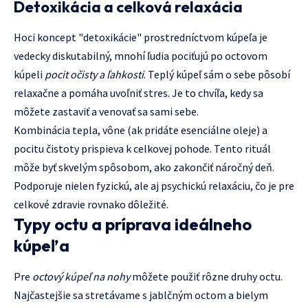
Detoxikácia a celková relaxácia
Hoci koncept "detoxikácie" prostredníctvom kúpeľa je
vedecky diskutabilný, mnohí ľudia pociťujú po octovom
kúpeli
pocit očisty a ľahkosti
. Teplý kúpeľ sám o sebe pôsobí
relaxačne a pomáha uvoľniť stres. Je to chvíľa, kedy sa
môžete zastaviť a venovať sa sami sebe.
Kombinácia tepla, vône (ak pridáte esenciálne oleje) a
pocitu čistoty prispieva k celkovej pohode. Tento rituál
môže byť skvelým spôsobom, ako zakončiť náročný deň.
Podporuje nielen fyzickú, ale aj psychickú relaxáciu, čo je pre
celkové zdravie rovnako dôležité.
Typy octu a príprava ideálneho
kúpeľa
Pre
octový kúpeľ na nohy
môžete použiť rôzne druhy octu.
Najčastejšie sa stretávame s jablčným octom a bielym