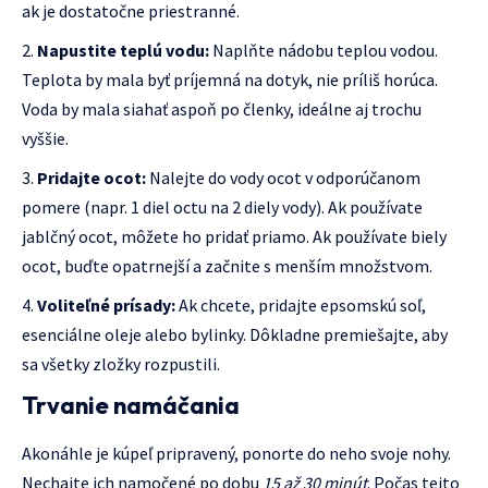
ak je dostatočne priestranné.
Napustite teplú vodu:
Naplňte nádobu teplou vodou.
Teplota by mala byť príjemná na dotyk, nie príliš horúca.
Voda by mala siahať aspoň po členky, ideálne aj trochu
vyššie.
Pridajte ocot:
Nalejte do vody ocot v odporúčanom
pomere (napr. 1 diel octu na 2 diely vody). Ak používate
jablčný ocot, môžete ho pridať priamo. Ak používate biely
ocot, buďte opatrnejší a začnite s menším množstvom.
Voliteľné prísady:
Ak chcete, pridajte epsomskú soľ,
esenciálne oleje alebo bylinky. Dôkladne premiešajte, aby
sa všetky zložky rozpustili.
Trvanie namáčania
Akonáhle je kúpeľ pripravený, ponorte do neho svoje nohy.
Nechajte ich namočené po dobu
15 až 30 minút
. Počas tejto