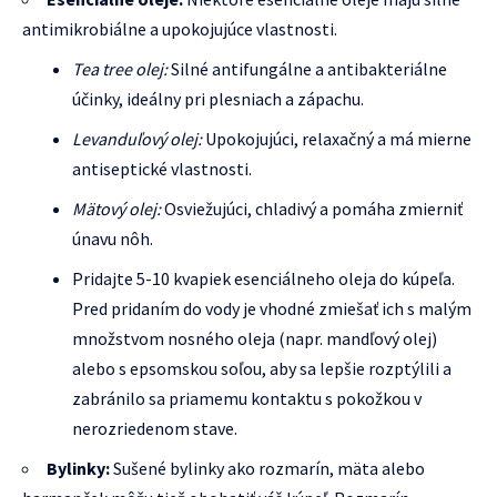
antimikrobiálne a upokojujúce vlastnosti.
Tea tree olej:
Silné antifungálne a antibakteriálne
účinky, ideálny pri plesniach a zápachu.
Levanduľový olej:
Upokojujúci, relaxačný a má mierne
antiseptické vlastnosti.
Mätový olej:
Osviežujúci, chladivý a pomáha zmierniť
únavu nôh.
Pridajte 5-10 kvapiek esenciálneho oleja do kúpeľa.
Pred pridaním do vody je vhodné zmiešať ich s malým
množstvom nosného oleja (napr. mandľový olej)
alebo s epsomskou soľou, aby sa lepšie rozptýlili a
zabránilo sa priamemu kontaktu s pokožkou v
nerozriedenom stave.
Bylinky:
Sušené bylinky ako rozmarín, mäta alebo