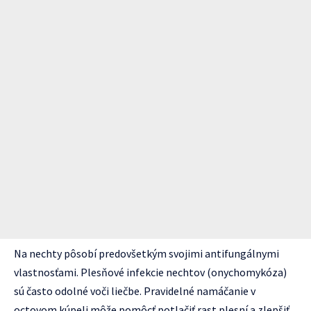
Na nechty pôsobí predovšetkým svojimi antifungálnymi
vlastnosťami. Plesňové infekcie nechtov (onychomykóza)
sú často odolné voči liečbe. Pravidelné namáčanie v
octovom kúpeli môže pomôcť potlačiť rast plesní a zlepšiť