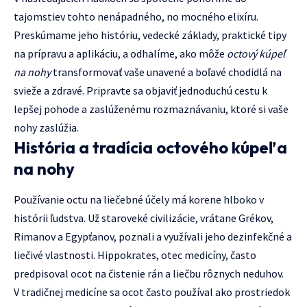
tajomstiev tohto nenápadného, no mocného elixíru.
Preskúmame jeho históriu, vedecké základy, praktické tipy
na prípravu a aplikáciu, a odhalíme, ako môže
octový kúpeľ
na nohy
transformovať vaše unavené a boľavé chodidlá na
svieže a zdravé. Pripravte sa objaviť jednoduchú cestu k
lepšej pohode a zaslúženému rozmaznávaniu, ktoré si vaše
nohy zaslúžia.
História a tradícia octového kúpeľa
na nohy
Používanie octu na liečebné účely má korene hlboko v
histórii ľudstva. Už staroveké civilizácie, vrátane Grékov,
Rimanov a Egypťanov, poznali a využívali jeho dezinfekčné a
liečivé vlastnosti. Hippokrates, otec medicíny, často
predpisoval ocot na čistenie rán a liečbu rôznych neduhov.
V tradičnej medicíne sa ocot často používal ako prostriedok