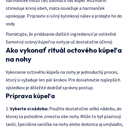
harmanček môžu tiež obohatiť váš kúpeľ. Rozmarín
stimuluje krvný obeh, mäta osviežuje a harmanček
upokojuje. Pripravte si silný bylinkový nálev a pridajte ho do
vody.
Pamätajte, že pridávanie ďalších ingrediencií je voliteľné.
Samotný
octový kúpeľ na nohy
je už dostatočne účinný.
Ako vykonať rituál octového kúpeľa
na nohy
Vykonanie octového kúpeľa na nohy je jednoduchý proces,
ktorý si vyžaduje len pár krokov. Pre dosiahnutie najlepších
výsledkov je dôležité dodržať správny postup.
Príprava kúpeľa
Vyberte si nádobu:
Použite dostatočne veľkú nádobu, do
ktorej sa pohodlne zmestia obe nohy. Môže to byť plastový
lavór, špeciálna vanička na nohy alebo dokonca aj umývadlo,