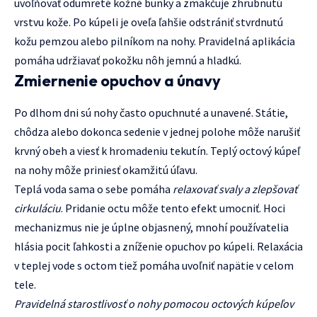
uvoľňovať odumreté kožné bunky a zmäkčuje zhrubnutú
vrstvu kože. Po kúpeli je oveľa ľahšie odstrániť stvrdnutú
kožu pemzou alebo pilníkom na nohy. Pravidelná aplikácia
pomáha udržiavať pokožku nôh jemnú a hladkú.
Zmiernenie opuchov a únavy
Po dlhom dni sú nohy často opuchnuté a unavené. Státie,
chôdza alebo dokonca sedenie v jednej polohe môže narušiť
krvný obeh a viesť k hromadeniu tekutín. Teplý octový kúpeľ
na nohy môže priniesť okamžitú úľavu.
Teplá voda sama o sebe pomáha
relaxovať svaly a zlepšovať
cirkuláciu
. Pridanie octu môže tento efekt umocniť. Hoci
mechanizmus nie je úplne objasnený, mnohí používatelia
hlásia pocit ľahkosti a zníženie opuchov po kúpeli. Relaxácia
v teplej vode s octom tiež pomáha uvoľniť napätie v celom
tele.
Pravidelná starostlivosť o nohy pomocou octových kúpeľov