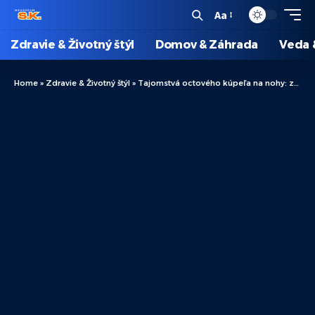
Aa
Zdravie & Životný štýl
Domov & Záhrada
Veda 
Home
»
Zdravie & Životný štýl
»
Tajomstvá octového kúpeľa na nohy: zdravie a rozmaznávanie pre unavené nohy