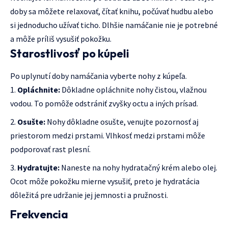
doby sa môžete relaxovať, čítať knihu, počúvať hudbu alebo
si jednoducho užívať ticho. Dlhšie namáčanie nie je potrebné
a môže príliš vysušiť pokožku.
Starostlivosť po kúpeli
Po uplynutí doby namáčania vyberte nohy z kúpeľa.
Opláchnite:
Dôkladne opláchnite nohy čistou, vlažnou
vodou. To pomôže odstrániť zvyšky octu a iných prísad.
Osušte:
Nohy dôkladne osušte, venujte pozornosť aj
priestorom medzi prstami. Vlhkosť medzi prstami môže
podporovať rast plesní.
Hydratujte:
Naneste na nohy hydratačný krém alebo olej.
Ocot môže pokožku mierne vysušiť, preto je hydratácia
dôležitá pre udržanie jej jemnosti a pružnosti.
Frekvencia