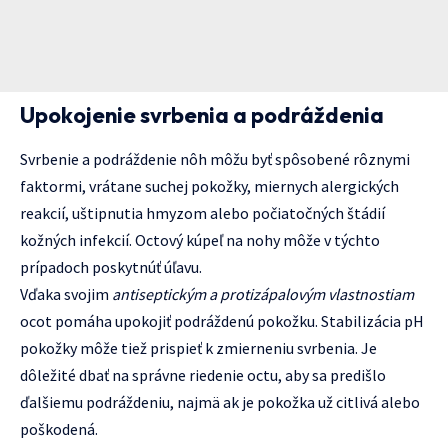
Upokojenie svrbenia a podráždenia
Svrbenie a podráždenie nôh môžu byť spôsobené rôznymi
faktormi, vrátane suchej pokožky, miernych alergických
reakcií, uštipnutia hmyzom alebo počiatočných štádií
kožných infekcií. Octový kúpeľ na nohy môže v týchto
prípadoch poskytnúť úľavu.
Vďaka svojim
antiseptickým a protizápalovým vlastnostiam
ocot pomáha upokojiť podráždenú pokožku. Stabilizácia pH
pokožky môže tiež prispieť k zmierneniu svrbenia. Je
dôležité dbať na správne riedenie octu, aby sa predišlo
ďalšiemu podráždeniu, najmä ak je pokožka už citlivá alebo
poškodená.