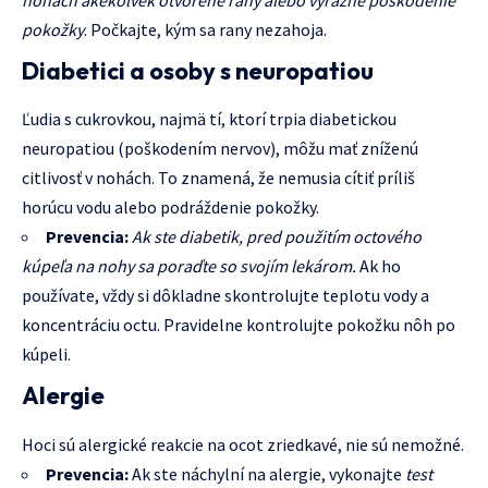
nohách akékoľvek otvorené rany alebo výrazné poškodenie
pokožky
. Počkajte, kým sa rany nezahoja.
Diabetici a osoby s neuropatiou
Ľudia s cukrovkou, najmä tí, ktorí trpia diabetickou
neuropatiou (poškodením nervov), môžu mať zníženú
citlivosť v nohách. To znamená, že nemusia cítiť príliš
horúcu vodu alebo podráždenie pokožky.
Prevencia:
Ak ste diabetik, pred použitím octového
kúpeľa na nohy sa poraďte so svojím lekárom.
Ak ho
používate, vždy si dôkladne skontrolujte teplotu vody a
koncentráciu octu. Pravidelne kontrolujte pokožku nôh po
kúpeli.
Alergie
Hoci sú alergické reakcie na ocot zriedkavé, nie sú nemožné.
Prevencia:
Ak ste náchylní na alergie, vykonajte
test