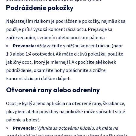
Podráždenie pokožky
Najčastejším rizikom je podráždenie pokožky, najmä ak sa
použije príliš vysoká koncentrácia octu. Prejavuje sa
začervenaním, svrbením alebo pocitom pálenia.
Prevencia:
Vždy začnite s nižšou koncentráciou (napr.
1:3 alebo 1:4 ocot:voda). Ak máte citlivú pokožku, použite
jablčný ocot, ktorý je miernejší. Ak pocítite akékoľvek
podráždenie, okamžite nohy opláchnite a znížte
koncentráciu pri ďalšom kúpeli.
Otvorené rany alebo odreniny
Ocot je kyslý a jeho aplikácia na otvorené rany, škrabance,
pľuzgiere alebo praskliny na pokožke môže spôsobiť silné
pálenie a bolesť.
Prevencia:
Vyhnite sa octovému kúpeľu, ak máte na