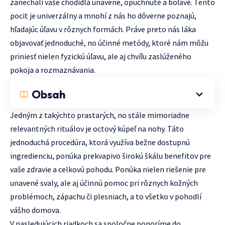
zanechali vaše chodidlá unavené, opuchnuté a boľavé. Tento
pocit je univerzálny a mnohí z nás ho dôverne poznajú,
hľadajúc úľavu v rôznych formách. Práve preto nás láka
objavovať jednoduché, no účinné metódy, ktoré nám môžu
priniesť nielen fyzickú úľavu, ale aj chvíľu zaslúženého
pokoja a rozmaznávania.
Obsah
Jedným z takýchto prastarých, no stále mimoriadne
relevantných rituálov je octový kúpeľ na nohy. Táto
jednoduchá procedúra, ktorá využíva bežne dostupnú
ingredienciu, ponúka prekvapivo širokú škálu benefitov pre
vaše zdravie a celkovú pohodu. Ponúka nielen riešenie pre
unavené svaly, ale aj účinnú pomoc pri rôznych kožných
problémoch, zápachu či plesniach, a to všetko v pohodlí
vášho domova.
V nasledujúcich riadkoch sa spoločne ponoríme do