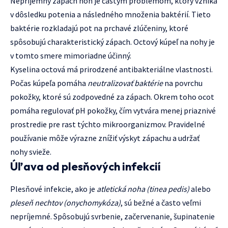
Nepríjemný zápach nôh je častým problémom, ktorý vzniká
v dôsledku potenia a následného množenia baktérií. Tieto
baktérie rozkladajú pot na prchavé zlúčeniny, ktoré
spôsobujú charakteristický zápach. Octový kúpeľ na nohy je
v tomto smere mimoriadne účinný.
Kyselina octová má prirodzené antibakteriálne vlastnosti.
Počas kúpeľa pomáha
neutralizovať baktérie
na povrchu
pokožky, ktoré sú zodpovedné za zápach. Okrem toho ocot
pomáha regulovať pH pokožky, čím vytvára menej priaznivé
prostredie pre rast týchto mikroorganizmov. Pravidelné
používanie môže výrazne znížiť výskyt zápachu a udržať
nohy svieže.
Úľava od plesňových infekcií
Plesňové infekcie, ako je
atletická noha (tinea pedis)
alebo
pleseň nechtov (onychomykóza)
, sú bežné a často veľmi
nepríjemné. Spôsobujú svrbenie, začervenanie, šupinatenie