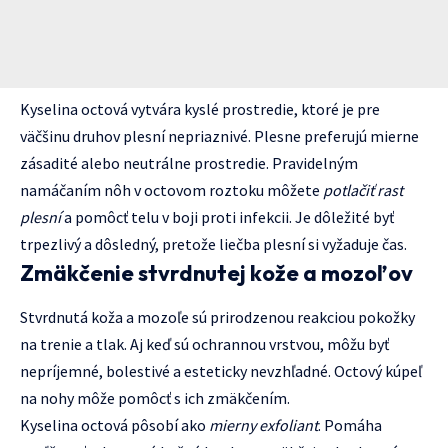
Kyselina octová vytvára kyslé prostredie, ktoré je pre
väčšinu druhov plesní nepriaznivé. Plesne preferujú mierne
zásadité alebo neutrálne prostredie. Pravidelným
namáčaním nôh v octovom roztoku môžete
potlačiť rast
plesní
a pomôcť telu v boji proti infekcii. Je dôležité byť
trpezlivý a dôsledný, pretože liečba plesní si vyžaduje čas.
Zmäkčenie stvrdnutej kože a mozoľov
Stvrdnutá koža a mozoľe sú prirodzenou reakciou pokožky
na trenie a tlak. Aj keď sú ochrannou vrstvou, môžu byť
nepríjemné, bolestivé a esteticky nevzhľadné. Octový kúpeľ
na nohy môže pomôcť s ich zmäkčením.
Kyselina octová pôsobí ako
mierny exfoliant
. Pomáha