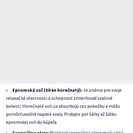
Epsomská soľ (Síran horečnatý):
Je známa pre svoje
relaxačné vlastnosti a schopnosť zmierňovať svalové
bolesti. Horečnaté soli sa absorbujú cez pokožku a môžu
pomôcť uvoľniť napäté svaly. Pridajte pol šálky až šálku
epsomskej soli do kúpeľa.
Esenciálne oleje:
Niektoré esenciálne oleje majú silné