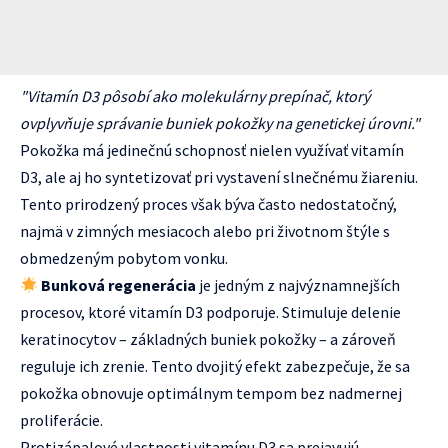
"Vitamín D3 pôsobí ako molekulárny prepínač, ktorý
ovplyvňuje správanie buniek pokožky na genetickej úrovni."
Pokožka má jedinečnú schopnosť nielen využívať vitamín
D3, ale aj ho syntetizovať pri vystavení slnečnému žiareniu.
Tento prirodzený proces však býva často nedostatočný,
najmä v zimných mesiacoch alebo pri životnom štýle s
obmedzeným pobytom vonku.
Bunková regenerácia
je jedným z najvýznamnejších
procesov, ktoré vitamín D3 podporuje. Stimuluje delenie
keratinocytov – základných buniek pokožky – a zároveň
reguluje ich zrenie. Tento dvojitý efekt zabezpečuje, že sa
pokožka obnovuje optimálnym tempom bez nadmernej
proliferácie.
Protizápalové vlastnosti vitamínu D3 sa prejavujú