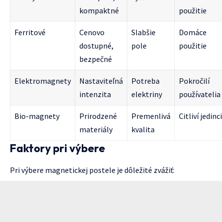
kompaktné
použitie
Ferritové
Cenovo
Slabšie
Domáce
dostupné,
pole
použitie
bezpečné
Elektromagnety
Nastaviteľná
Potreba
Pokročilí
intenzita
elektriny
používatelia
Bio-magnety
Prirodzené
Premenlivá
Citliví jedinci
materiály
kvalita
Faktory pri výbere
Pri výbere magnetickej postele je dôležité zvážiť: