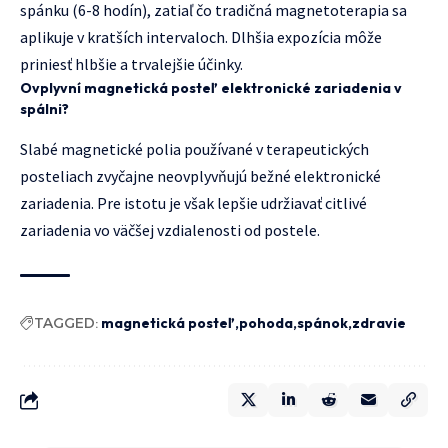
spánku (6-8 hodín), zatiaľ čo tradičná magnetoterapia sa
aplikuje v kratších intervaloch. Dlhšia expozícia môže
priniesť hlbšie a trvalejšie účinky.
Ovplyvní magnetická posteľ elektronické zariadenia v
spálni?
Slabé magnetické polia používané v terapeutických
posteliach zvyčajne neovplyvňujú bežné elektronické
zariadenia. Pre istotu je však lepšie udržiavať citlivé
zariadenia vo väčšej vzdialenosti od postele.
TAGGED:
magnetická posteľ
pohoda
spánok
zdravie