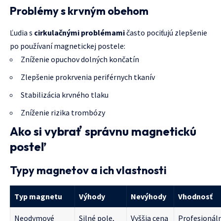
Problémy s krvným obehom
Ľudia s
cirkulačnými problémami
často pociťujú zlepšenie
po používaní magnetickej postele:
Zníženie opuchov dolných končatín
Zlepšenie prokrvenia periférnych tkanív
Stabilizácia krvného tlaku
Zníženie rizika trombózy
Ako si vybrať správnu magnetickú
posteľ
Typy magnetov a ich vlastnosti
Typ magnetu
Výhody
Nevýhody
Vhodnosť
Neodymové
Silné pole,
Vyššia cena
Profesionál