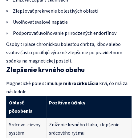
Zlepšovať prekrvenie bolestivých oblastí
Uvoľňovať svalové napätie
Podporovať uvoľňovanie prirodzených endorfínov
Osoby trpiace chronickou bolesťou chrbta, kĺbov alebo
svalov často pociťujú výrazné zlepšenie po pravidelnom
spánku na magnetickej posteli.
Zlepšenie krvného obehu
Magnetické pole stimuluje
mikrocirkuláciu
krvi, čo má za
následok:
Oblasť
Pozitívne účinky
pôsobenia
Srdcovo-cievny
Zníženie krvného tlaku, zlepšenie
systém
srdcového rytmu