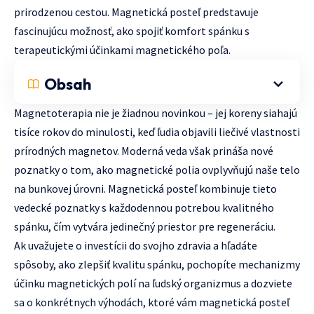
prirodzenou cestou. Magnetická posteľ predstavuje
fascinujúcu možnosť, ako spojiť komfort spánku s
terapeutickými účinkami magnetického poľa.
Obsah
Magnetoterapia nie je žiadnou novinkou – jej koreny siahajú
tisíce rokov do minulosti, keď ľudia objavili liečivé vlastnosti
prírodných magnetov. Moderná veda však prináša nové
poznatky o tom, ako magnetické polia ovplyvňujú naše telo
na bunkovej úrovni. Magnetická posteľ kombinuje tieto
vedecké poznatky s každodennou potrebou kvalitného
spánku, čím vytvára jedinečný priestor pre regeneráciu.
Ak uvažujete o investícii do svojho zdravia a hľadáte
spôsoby, ako zlepšiť kvalitu spánku, pochopíte mechanizmy
účinku magnetických polí na ľudský organizmus a dozviete
sa o konkrétnych výhodách, ktoré vám magnetická posteľ