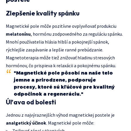
Zlepšenie kvality spánku
Magnetické pole môže pozitívne ovplyvňovať produkciu
melatonínu
, hormónu zodpovedného za reguláciu spánku.
Mnohí používatelia hlásia hlbší a pokojnejší spánok,
rýchlejšie zaspávanie a lepšie ranné prebúdzanie.
Magnetoterapia môže tiež znižovať hladinu stresových
hormónov, čo prispieva k relaxácii a pokojnému spánku.
"Magnetické pole pôsobí na naše telo
jemne a prirodzene, podporuje
procesy, ktoré sú kľúčové pre kvalitný
odpočinok a regeneráciu."
Úľava od bolesti
Jednou z najvýraznejších výhod magnetickej postele je
analgetický účinok
. Magnetické pole môže:
Znižovať zápal v tkanivách