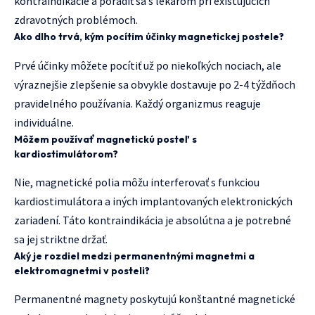
kontraindikácie a poradiť sa s lekárom pri existujúcich
zdravotných problémoch.
Ako dlho trvá, kým pocítim účinky magnetickej postele?
Prvé účinky môžete pocítiť už po niekoľkých nociach, ale
výraznejšie zlepšenie sa obvykle dostavuje po 2-4 týždňoch
pravidelného používania. Každý organizmus reaguje
individuálne.
Môžem používať magnetickú posteľ s
kardiostimulátorom?
Nie, magnetické polia môžu interferovať s funkciou
kardiostimulátora a iných implantovaných elektronických
zariadení. Táto kontraindikácia je absolútna a je potrebné
sa jej striktne držať.
Aký je rozdiel medzi permanentnými magnetmi a
elektromagnetmi v posteli?
Permanentné magnety poskytujú konštantné magnetické