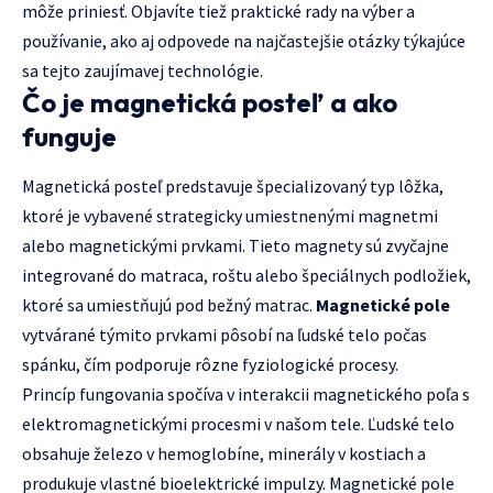
môže priniesť. Objavíte tiež praktické rady na výber a
používanie, ako aj odpovede na najčastejšie otázky týkajúce
sa tejto zaujímavej technológie.
Čo je magnetická posteľ a ako
funguje
Magnetická posteľ predstavuje špecializovaný typ lôžka,
ktoré je vybavené strategicky umiestnenými magnetmi
alebo magnetickými prvkami. Tieto magnety sú zvyčajne
integrované do matraca, roštu alebo špeciálnych podložiek,
ktoré sa umiestňujú pod bežný matrac.
Magnetické pole
vytvárané týmito prvkami pôsobí na ľudské telo počas
spánku, čím podporuje rôzne fyziologické procesy.
Princíp fungovania spočíva v interakcii magnetického poľa s
elektromagnetickými procesmi v našom tele. Ľudské telo
obsahuje železo v hemoglobíne, minerály v kostiach a
produkuje vlastné bioelektrické impulzy. Magnetické pole