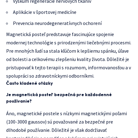
Výskum regenerácie nervových tkanív
Aplikácie v športovej medicíne
Prevencia neurodegeneratívnych ochorení
Magnetická posteľ predstavuje fascinujúce spojenie
modernej technológie s prirodzenými liečebnými procesmi.
Pre mnohých ľudí sa stala kľúčom k lepšiemu spánku, úľave
od bolesti a celkovému zlepšeniu kvality života. Dôležité je
pristupovať k tejto terapii s rozumom, informovanosťou a v
spolupráci so zdravotníckymi odborníkmi.
Často kladené otázky
Je magnetická posteľ bezpečná pre každodenné
používanie?
Áno, magnetické postele s nízkymi magnetickými poľami
(100-3000 gaussov) sú považované za bezpečné pre
dlhodobé používanie. Dôležité je však dodržiavať