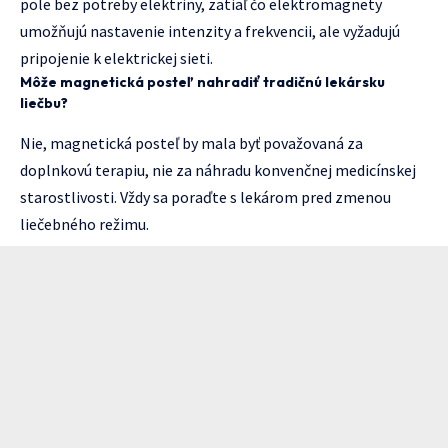
pole bez potreby elektriny, zatiaľ čo elektromagnety
umožňujú nastavenie intenzity a frekvencii, ale vyžadujú
pripojenie k elektrickej sieti.
Môže magnetická posteľ nahradiť tradičnú lekársku
liečbu?
Nie, magnetická posteľ by mala byť považovaná za
doplnkovú terapiu, nie za náhradu konvenčnej medicínskej
starostlivosti. Vždy sa poraďte s lekárom pred zmenou
liečebného režimu.