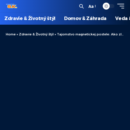
Aa
Zdravie & Životný štýl
Domov & Záhrada
Veda 
Home
»
Zdravie & Životný štýl
»
Tajomstvo magnetickej postele: Ako zlepšuje vaše zdravie a pohodu?