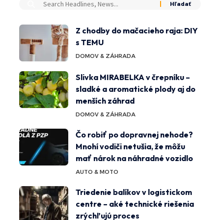
Z chodby do mačacieho raja: DIY
s TEMU
DOMOV & ZÁHRADA
Slivka MIRABELKA v črepníku –
sladké a aromatické plody aj do
menších záhrad
DOMOV & ZÁHRADA
Čo robiť po dopravnej nehode?
Mnohí vodiči netušia, že môžu
mať nárok na náhradné vozidlo
AUTO & MOTO
Triedenie balíkov v logistickom
centre – aké technické riešenia
zrýchľujú proces