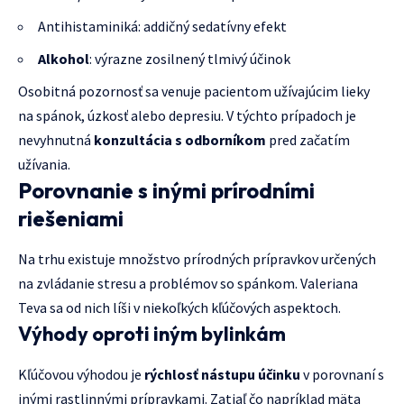
Antihistaminiká: addičný sedatívny efekt
Alkohol
: výrazne zosilnený tlmivý účinok
Osobitná pozornosť sa venuje pacientom užívajúcim lieky
na spánok, úzkosť alebo depresiu. V týchto prípadoch je
nevyhnutná
konzultácia s odborníkom
pred začatím
užívania.
Porovnanie s inými prírodními
riešeniami
Na trhu existuje množstvo prírodných prípravkov určených
na zvládanie stresu a problémov so spánkom. Valeriana
Teva sa od nich líši v niekoľkých kľúčových aspektoch.
Výhody oproti iným bylinkám
Kľúčovou výhodou je
rýchlosť nástupu účinku
v porovnaní s
inými rastlinnými prípravkami. Zatiaľ čo napríklad mäta