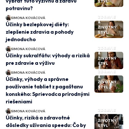
vybrať túto výživnú a zdravú
ŠTÝL
potravinu?
ZDRAVIE
SIMONA KOVÁCOVÁ
&
Účinky bezlepkovej diéty:
ŽIVOTNÝ
zlepšenie zdravia a pohody
ŠTÝL
jednoducho
ZDRAVIE
SIMONA KOVÁCOVÁ
&
Účinky sukralfátu: výhody a riziká
ŽIVOTNÝ
pre zdravie a výživu
ŠTÝL
ZDRAVIE
SIMONA KOVÁCOVÁ
&
Účinky, výhody a správne
ŽIVOTNÝ
používanie tabliet z pagaštanu
ŠTÝL
konského: Sprievodca prírodnými
riešeniami
ZDRAVIE
SIMONA KOVÁCOVÁ
&
Účinky, riziká a zdravotné
ŽIVOTNÝ
dôsledky užívania speedu: Čo by
ŠTÝL