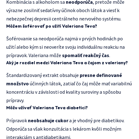
Kombinácia s alkoholom sa
neodporúča
, pretože môže
výrazne zosilniť sedatívny účinok oboch látok a viesť k
nebezpečnej depresii centrálneho nervového systému.
Môžem šoférovať po užití Valeriana Teva?
Šoférovanie sa neodporúča najmä v prvých hodinách po
užití alebo kým si neoveríte svoju individuálnu reakciu na
prípravok. Valeriana môže
spomaliť reakčný čas
.
Aký je rozdiel medzi Valeriana Teva a čajom z valeriany?
Štandardizovaný extrakt obsahuje
presne definované
množstvo
účinných látok, zatiaľ čo čaj môže mať variabilnú
koncentráciu v závislosti od kvality suroviny a spôsobu
prípravy.
Môžu užívať Valeriana Teva diabetici?
Prípravok
neobsahuje cukor
a je vhodný pre diabetikov.
Odporúča sa však konzultácia s lekárom kvôli možným
interakciám s antidiabetikami.