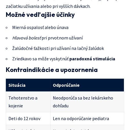
začiatku užívania alebo pri vyšších dávkach.
Možné vedľajšie účinky
Mierná ospalosť alebo únava
Hlavová bolesť
pri prvotnom užívaní
Žalúdočné ťažkosti pri užívaní na lačný žalúdok
Zriedkavo sa môže vyskytnúť
paradoxná stimulácia
Kontraindikácie a upozornenia
Situácia
Odporúčanie
Tehotenstvo a
Neodporúča sa bez lekárskeho
kojenie
dohľadu
Deti do 12 rokov
Len na odporúčanie pediatra