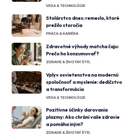
VEDA & TECHNOLÓGIE
Stolárstvo dnes: remeslo, ktoré
prežilo storočia
PRÁCA & KARIÉRA
Zdravotné výhody matcha čaju:
Prečo ho konzumovať?
ZDRAVIE & ŽIVOTNÝ ŠTÝL
Vplyv osvietenstva na modernú
spoločnosť a myslenie: dedičstvo
a transformácia
VEDA & TECHNOLÓGIE
Pozitívne účinky darovania
plazmy: Ako chráni vaše zdravie
a pomáha iným?
ZDRAVIE & ŽIVOTNÝ ŠTÝL