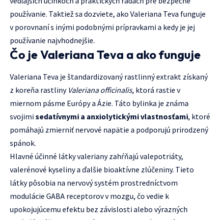
vedľajších účinkoch a praktických radách pre bezpečné
používanie. Taktiež sa dozviete, ako Valeriana Teva funguje
v porovnaní s inými podobnými prípravkami a kedy je jej
používanie najvhodnejšie.
Čo je Valeriana Teva a ako funguje
Valeriana Teva je štandardizovaný rastlinný extrakt získaný
z koreňa rastliny
Valeriana officinalis
, ktorá rastie v
miernom pásme Európy a Ázie. Táto bylinka je známa
svojimi
sedatívnymi a anxiolytickými vlastnosťami
, ktoré
pomáhajú zmierniť nervové napätie a podporujú prirodzený
spánok.
Hlavné účinné látky valeriany zahŕňajú valepotriáty,
valerénové kyseliny a ďalšie bioaktívne zlúčeniny. Tieto
látky pôsobia na nervový systém prostredníctvom
modulácie GABA receptorov v mozgu, čo vedie k
upokojujúcemu efektu bez závislosti alebo výrazných