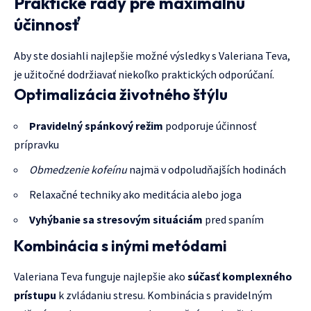
Praktické rady pre maximálnu
účinnosť
Aby ste dosiahli najlepšie možné výsledky s Valeriana Teva,
je užitočné dodržiavať niekoľko praktických odporúčaní.
Optimalizácia životného štýlu
Pravidelný spánkový režim
podporuje účinnosť
prípravku
Obmedzenie kofeínu
najmä v odpoludňajších hodinách
Relaxačné techniky ako meditácia alebo joga
Vyhýbanie sa stresovým situáciám
pred spaním
Kombinácia s inými metódami
Valeriana Teva funguje najlepšie ako
súčasť komplexného
prístupu
k zvládaniu stresu. Kombinácia s pravidelným