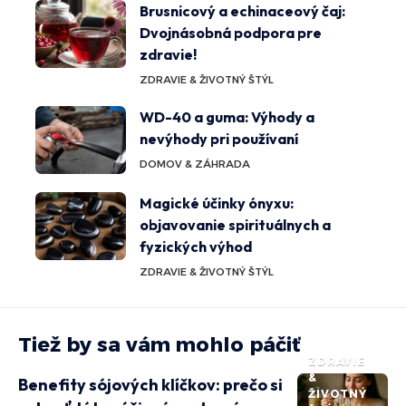
Brusnicový a echinaceový čaj:
Dvojnásobná podpora pre
zdravie!
ZDRAVIE & ŽIVOTNÝ ŠTÝL
WD-40 a guma: Výhody a
nevýhody pri používaní
DOMOV & ZÁHRADA
Magické účinky ónyxu:
objavovanie spirituálnych a
fyzických výhod
ZDRAVIE & ŽIVOTNÝ ŠTÝL
Tiež by sa vám mohlo páčiť
ZDRAVIE
&
Benefity sójových klíčkov: prečo si
ŽIVOTNÝ