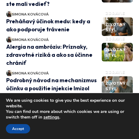
ste mali vedieť?
ZDRAVIE
SIMONA KOVÁCOVÁ
&
Preháňavý účinok medu: kedy a
ŽIVOTNÝ
ako podporuje trávenie
ŠTÝL
ZDRAVIE
SIMONA KOVÁCOVÁ
&
Alergia na ambróziu: Príznaky,
ŽIVOTNÝ
zdravotné riziká a ako sa účinne
ŠTÝL
chrániť
ZDRAVIE
SIMONA KOVÁCOVÁ
&
Podrobný návod na mechanizmus
ŽIVOTNÝ
účinku a použitie injekcie Imizol
ŠTÝL
ZDRAVIE
SIMONA KOVÁCOVÁ
We are using cookies to give you the best experience on our
&
Liečivá sila objatia: Ako fyzický
website.
ŽIVOTNÝ
You can find out more about which cookies we are using or
kontakt zlepšuje naše zdravie?
ŠTÝL
switch them off in
settings
.
ZDRAVIE
SIMONA KOVÁCOVÁ
Accept
&
Podpora štítnej žľazy:
ŽIVOTNÝ