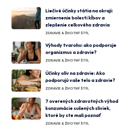
Liečivé účinky státia na okraji:
zmiernenie bolesti kĺbov a
zlepšenie celkového zdravia
ZDRAVIE & ŽIVOTNÝ ŠTÝL
Výhody tvarohu: ako podporuje
organizmus a zdravie?
ZDRAVIE & ŽIVOTNÝ ŠTÝL
Účinky olív na zdravie: Ako
podporujú vaše telo a zdravie?
ZDRAVIE & ŽIVOTNÝ ŠTÝL
7 overených zdravotných výhod
konzumácie sušených sliviek,
ktoré by ste mali poznať
ZDRAVIE & ŽIVOTNÝ ŠTÝL