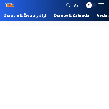
Aa
Zdravie & Životný štýl
Domov & Záhrada
Veda 