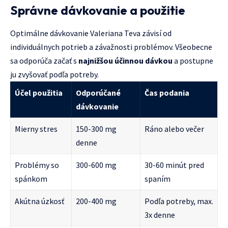
Správne dávkovanie a použitie
Optimálne dávkovanie Valeriana Teva závisí od
individuálnych potrieb a závažnosti problémov. Všeobecne
sa odporúča začať s
najnižšou účinnou dávkou
a postupne
ju zvyšovať podľa potreby.
Účel použitia
Odporúčané
Čas podania
dávkovanie
Mierny stres
150-300 mg
Ráno alebo večer
denne
Problémy so
300-600 mg
30-60 minút pred
spánkom
spaním
Akútna úzkosť
200-400 mg
Podľa potreby, max.
3x denne