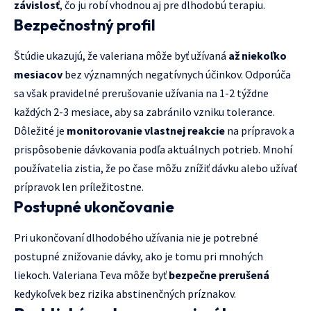
závislosť
, čo ju robí vhodnou aj pre dlhodobú terapiu.
Bezpečnostný profil
Štúdie ukazujú, že valeriana môže byť užívaná
až niekoľko
mesiacov
bez významných negatívnych účinkov. Odporúča
sa však pravidelné prerušovanie užívania na 1-2 týždne
každých 2-3 mesiace, aby sa zabránilo vzniku tolerance.
Dôležité je
monitorovanie vlastnej reakcie
na prípravok a
prispôsobenie dávkovania podľa aktuálnych potrieb. Mnohí
používatelia zistia, že po čase môžu znížiť dávku alebo užívať
prípravok len príležitostne.
Postupné ukončovanie
Pri ukončovaní dlhodobého užívania nie je potrebné
postupné znižovanie dávky, ako je tomu pri mnohých
liekoch. Valeriana Teva môže byť
bezpečne prerušená
kedykoľvek bez rizika abstinenčných príznakov.