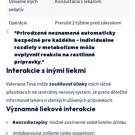
Užívanie iných
Konzultácia s lekárom
sedatív
Operácie
Prerušiť 2 týždne pred zákrokom
"Prirodzené neznamená automaticky
bezpečné pre každého – individuálne
rozdiely v metabolizme môžu
ovplyvniť reakciu na rastlinné
prípravky."
Interakcie s inými liekmi
Valeriana Teva môže
zosilňovať účinky
iných látok
pôsobiacich na centrálny nervový systém. Je preto dôležité
informovať lekára o všetkých užívaných prípravkoch.
Významné liekové interakcie
Benzodiazepíny
: možné zosilnenie sedatívneho účinku
Antidepresíva
: zvýšené riziko ospanlosti