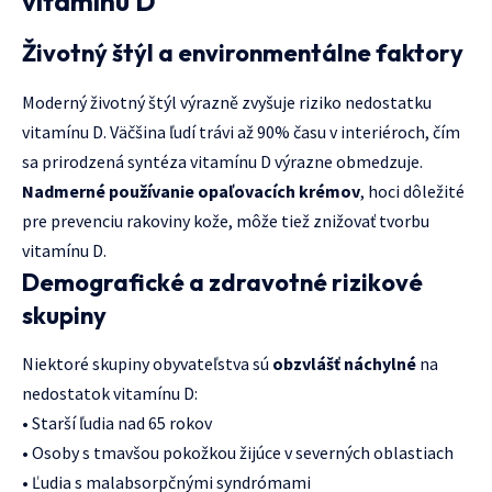
vitamínu D
Životný štýl a environmentálne faktory
Moderný životný štýl výrazně zvyšuje riziko nedostatku
vitamínu D. Väčšina ľudí trávi až 90% času v interiéroch, čím
sa prirodzená syntéza vitamínu D výrazne obmedzuje.
Nadmerné používanie opaľovacích krémov
, hoci dôležité
pre prevenciu rakoviny kože, môže tiež znižovať tvorbu
vitamínu D.
Demografické a zdravotné rizikové
skupiny
Niektoré skupiny obyvateľstva sú
obzvlášť náchylné
na
nedostatok vitamínu D:
• Starší ľudia nad 65 rokov
• Osoby s tmavšou pokožkou žijúce v severných oblastiach
• Ľudia s malabsorpčnými syndrómami