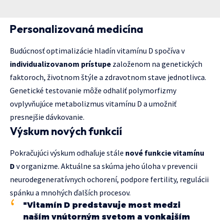
Personalizovaná medicína
Budúcnosť optimalizácie hladín vitamínu D spočíva v
individualizovanom prístupe
založenom na genetických
faktoroch, životnom štýle a zdravotnom stave jednotlivca.
Genetické testovanie môže odhaliť polymorfizmy
ovplyvňujúce metabolizmus vitamínu D a umožniť
presnejšie dávkovanie.
Výskum nových funkcií
Pokračujúci výskum odhaľuje stále
nové funkcie vitamínu
D
v organizme. Aktuálne sa skúma jeho úloha v prevencii
neurodegeneratívnych ochorení, podpore fertility, regulácii
spánku a mnohých ďalších procesov.
"Vitamín D predstavuje most medzi
naším vnútorným svetom a vonkajším