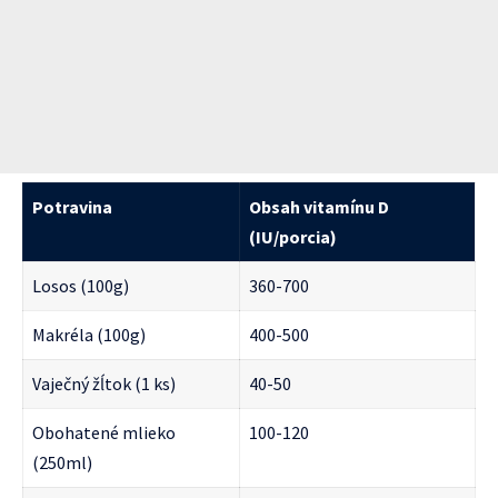
Potravina
Obsah vitamínu D
(IU/porcia)
Losos (100g)
360-700
Makréla (100g)
400-500
Vaječný žĺtok (1 ks)
40-50
Obohatené mlieko
100-120
(250ml)