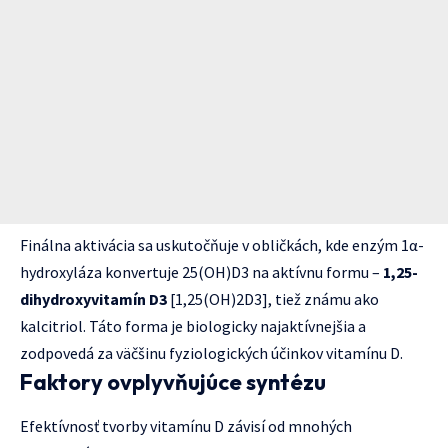
Finálna aktivácia sa uskutočňuje v obličkách, kde enzým 1α-
hydroxyláza konvertuje 25(OH)D3 na aktívnu formu –
1,25-
dihydroxyvitamín D3
[1,25(OH)2D3], tiež známu ako
kalcitriol. Táto forma je biologicky najaktívnejšia a
zodpovedá za väčšinu fyziologických účinkov vitamínu D.
Faktory ovplyvňujúce syntézu
Efektívnosť tvorby vitamínu D závisí od mnohých