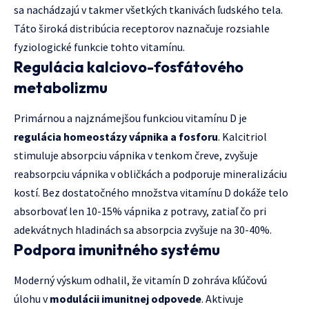
sa nachádzajú v takmer všetkých tkanivách ľudského tela.
Táto široká distribúcia receptorov naznačuje rozsiahle
fyziologické funkcie tohto vitamínu.
Regulácia kalciovo-fosfátového
metabolizmu
Primárnou a najznámejšou funkciou vitamínu D je
regulácia homeostázy vápnika a fosforu
. Kalcitriol
stimuluje absorpciu vápnika v tenkom čreve, zvyšuje
reabsorpciu vápnika v obličkách a podporuje mineralizáciu
kostí. Bez dostatočného množstva vitamínu D dokáže telo
absorbovať len 10-15% vápnika z potravy, zatiaľ čo pri
adekvátnych hladinách sa absorpcia zvyšuje na 30-40%.
Podpora imunitného systému
Moderný výskum odhalil, že vitamín D zohráva kľúčovú
úlohu v
modulácii imunitnej odpovede
. Aktivuje