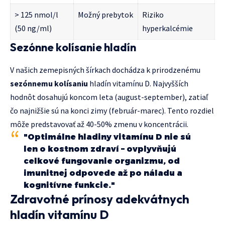
> 125 nmol/l
Možný prebytok
Riziko
(50 ng/ml)
hyperkalcémie
Sezónne kolísanie hladín
V našich zemepisných šírkach dochádza k prirodzenému
sezónnemu kolísaniu
hladín vitamínu D. Najvyšších
hodnôt dosahujú koncom leta (august-september), zatiaľ
čo najnižšie sú na konci zimy (február-marec). Tento rozdiel
môže predstavovať až 40-50% zmenu v koncentrácii.
"Optimálne hladiny vitamínu D nie sú
len o kostnom zdraví – ovplyvňujú
celkové fungovanie organizmu, od
imunitnej odpovede až po náladu a
kognitívne funkcie."
Zdravotné prínosy adekvátnych
hladín vitamínu D