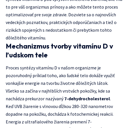
to pre váš organizmus prínosy a ako môžete tento proces
optimalizovať pre svoje zdravie. Dozviete sa o najnovších
vedeckých poznatkov, praktických odporúčaniach a tiež o
rizikách spojených s nedostatkom či prebytkom tohto
dôležitého vitamínu.
Mechanizmus tvorby vitamínu D v
ľudskom tele
Proces syntézy vitamínu D v našom organizme je
pozoruhodný príklad toho, ako ľudské telo dokáže využiť
vonkajšie energie na tvorbu životne dôležitých látok.
Všetko sa začína v najhlbších vrstvách pokožky, kde sa
nachádza prekurzor nazývaný
7-dehydrocholesterol
.
Keď UVB žiarenie s vlnovou dĺžkou 280-320 nanometrov
dopadne na pokožku, dochádza k fotochemickej reakcii.
Energia z ultrafialového žiarenia premení 7-