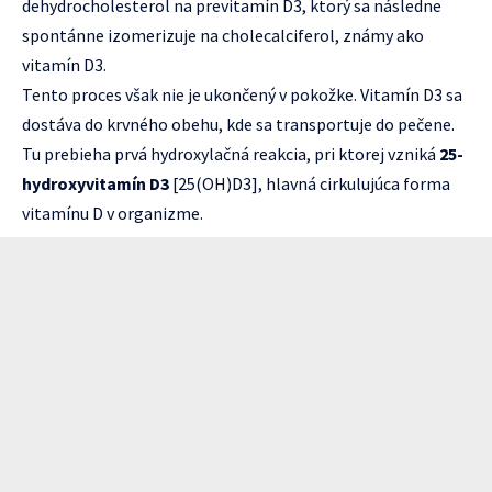
dehydrocholesterol na previtamín D3, ktorý sa následne
spontánne izomerizuje na cholecalciferol, známy ako
vitamín D3.
Tento proces však nie je ukončený v pokožke. Vitamín D3 sa
dostáva do krvného obehu, kde sa transportuje do pečene.
Tu prebieha prvá hydroxylačná reakcia, pri ktorej vzniká
25-
hydroxyvitamín D3
[25(OH)D3], hlavná cirkulujúca forma
vitamínu D v organizme.