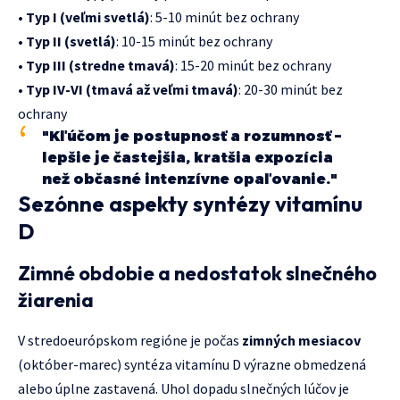
•
Typ I (veľmi svetlá)
: 5-10 minút bez ochrany
•
Typ II (svetlá)
: 10-15 minút bez ochrany
•
Typ III (stredne tmavá)
: 15-20 minút bez ochrany
•
Typ IV-VI (tmavá až veľmi tmavá)
: 20-30 minút bez
ochrany
"Kľúčom je postupnosť a rozumnosť –
lepšie je častejšia, kratšia expozícia
než občasné intenzívne opaľovanie."
Sezónne aspekty syntézy vitamínu
D
Zimné obdobie a nedostatok slnečného
žiarenia
V stredoeurópskom regióne je počas
zimných mesiacov
(október-marec) syntéza vitamínu D výrazne obmedzená
alebo úplne zastavená. Uhol dopadu slnečných lúčov je