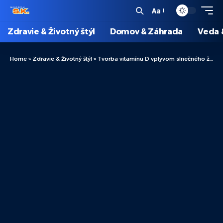
Aa
Zdravie & Životný štýl
Domov & Záhrada
Veda 
Home
»
Zdravie & Životný štýl
»
Tvorba vitamínu D vplyvom slnečného žiarenia: výhody a účinky na organizmus