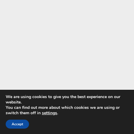
We are using cookies to give you the best experience on our
website.
Ovplyvňuje vek schopnosť tvoriť vitamín D?
You can find out more about which cookies we are using or
switch them off in
settings
.
Áno, s vekom sa kapacita pokožky tvoriť vitamín D výrazne
Accept
znižuje. 70-ročný človek vytvorí len približne 25% množstva