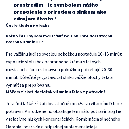
prostredím – je symbolom nášho
prepojenia s prírodou a slnkom ako
zdrojom života."
Často kladené otázky
Koľko času by som mal tráviť na slnku pre dostatočnú
tvorbu vitamínu D?
Pre väčšinu ľudí so svetlou pokožkou postačuje 10-15 minút
expozície slnku bez ochranného krému v letných
mesiacoch. Ľudia s tmavšou pokožkou potrebujú 20-30
minút. Dôležité je vystavovať slnku väčšie plochy tela a
vyhnúť sa prepaľovaniu.
Môžem získať dostatok vitamínu D len z potravín?
Je veľmi ťažké získať dostatočné množstvo vitamínu D len z
potravín. Prirodzene ho obsahuje len málo potravín a aj tie
v relatívne nízkych koncentráciách. Kombinácia slnečného
žiarenia, potravín a prípadnej suplementácie je