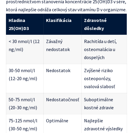
prostredníctvom stanovenia koncentrácie 25(OH)D3 v sére,
ktorá najlepšie odráža celkový stav vitamínu D v organizme.
Hladina
Klasifikácia
Zdravotné
25(OH)D3
dôsledky
< 30 nmol/l (12
Závažný
Rachitída u detí,
ng/ml)
nedostatok
osteomalácia u
dospelých
30-50 nmol/l
Nedostatok
Zvýšené riziko
(12-20 ng/ml)
osteoporózy,
svalová slabosť
50-75 nmol/l
Nedostatočnosť
Suboptimálne
(20-30 ng/ml)
kostné zdravie
75-125 nmol/l
Optimálne
Najlepšie
(30-50 ng/ml)
zdravotné výsledky