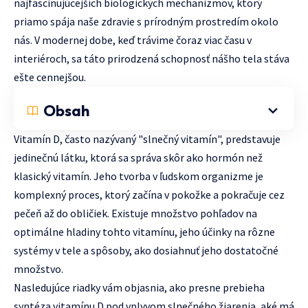
najfascinujúcejších biologických mechanizmov, ktorý
priamo spája naše zdravie s prírodným prostredím okolo
nás. V modernej dobe, keď trávime čoraz viac času v
interiéroch, sa táto prirodzená schopnosť nášho tela stáva
ešte cennejšou.
Obsah
Vitamín D, často nazývaný "slnečný vitamín", predstavuje
jedinečnú látku, ktorá sa správa skôr ako hormón než
klasický vitamín. Jeho tvorba v ľudskom organizme je
komplexný proces, ktorý začína v pokožke a pokračuje cez
pečeň až do obličiek. Existuje množstvo pohľadov na
optimálne hladiny tohto vitamínu, jeho účinky na rôzne
systémy v tele a spôsoby, ako dosiahnuť jeho dostatočné
množstvo.
Nasledujúce riadky vám objasnia, ako presne prebieha
syntéza vitamínu D pod vplyvom slnečného žiarenia, aké má