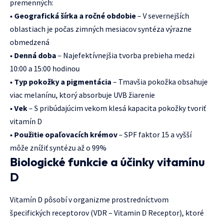
premenných:
•
Geografická šírka a ročné obdobie
– V severnejších
oblastiach je počas zimných mesiacov syntéza výrazne
obmedzená
•
Denná doba
– Najefektívnejšia tvorba prebieha medzi
10:00 a 15:00 hodinou
•
Typ pokožky a pigmentácia
– Tmavšia pokožka obsahuje
viac melanínu, ktorý absorbuje UVB žiarenie
•
Vek
– S pribúdajúcim vekom klesá kapacita pokožky tvoriť
vitamín D
•
Použitie opaľovacích krémov
– SPF faktor 15 a vyšší
môže znížiť syntézu až o 99%
Biologické funkcie a účinky vitamínu
D
Vitamín D pôsobí v organizme prostredníctvom
špecifických receptorov (VDR – Vitamin D Receptor), ktoré