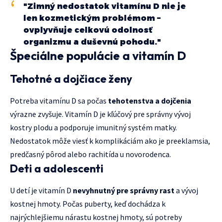
"Zimný nedostatok vitamínu D nie je
len kozmetickým problémom –
ovplyvňuje celkovú odolnosť
organizmu a duševnú pohodu."
Špeciálne populácie a vitamín D
Tehotné a dojčiace ženy
Potreba vitamínu D sa počas
tehotenstva a dojčenia
výrazne zvyšuje. Vitamín D je kľúčový pre správny vývoj
kostry plodu a podporuje imunitný systém matky.
Nedostatok môže viesť k komplikáciám ako je preeklamsia,
predčasný pôrod alebo rachitída u novorodenca.
Deti a adolescenti
U detí je vitamín D
nevyhnutný pre správny rast
a vývoj
kostnej hmoty. Počas puberty, keď dochádza k
najrýchlejšiemu nárastu kostnej hmoty, sú potreby