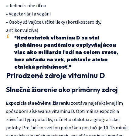
• Jedinci s obezitou
• Vegetariáni a vegáni
• Osoby užívajúce určité lieky (kortikosteroidy,
antikonvulzíva)
"Nedostatok vitamínu D sa stal
globálnou pandémiou ovplyvňujúcou
viac ako miliardu ľudí na celom svete,
bez ohľadu na vek, pohlavie alebo
etnickú príslušnosť."
Prirodzené zdroje vitamínu D
Slnečné žiarenie ako primárny zdroj
Expozícia slnečnému žiareniu
zostáva najefektívnejším
spôsobom získavania vitamínu D. Optimálna expozícia
závisí od typu pokožky, ročného obdobia a geografickej
polohy. Pre ľudí so svetlou pokožkou postačuje 10-15 minút
expozície v letných mesiacoch, zatiaľ čo osoby s tmavšou