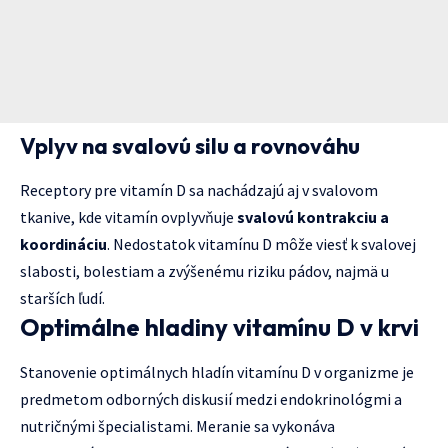
Vplyv na svalovú silu a rovnováhu
Receptory pre vitamín D sa nachádzajú aj v svalovom
tkanive, kde vitamín ovplyvňuje
svalovú kontrakciu a
koordináciu
. Nedostatok vitamínu D môže viesť k svalovej
slabosti, bolestiam a zvýšenému riziku pádov, najmä u
starších ľudí.
Optimálne hladiny vitamínu D v krvi
Stanovenie optimálnych hladín vitamínu D v organizme je
predmetom odborných diskusií medzi endokrinológmi a
nutričnými špecialistami. Meranie sa vykonáva