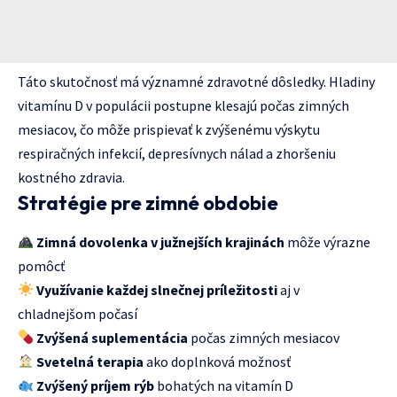
Táto skutočnosť má významné zdravotné dôsledky. Hladiny
vitamínu D v populácii postupne klesajú počas zimných
mesiacov, čo môže prispievať k zvýšenému výskytu
respiračných infekcií, depresívnych nálad a zhoršeniu
kostného zdravia.
Stratégie pre zimné obdobie
Zimná dovolenka v južnejších krajinách
môže výrazne
pomôcť
Využívanie každej slnečnej príležitosti
aj v
chladnejšom počasí
Zvýšená suplementácia
počas zimných mesiacov
Svetelná terapia
ako doplnková možnosť
Zvýšený príjem rýb
bohatých na vitamín D