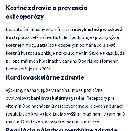
Kostné zdravie a prevencia
osteoporózy
Dostatočné hladiny vitamínu D sú
nevyhnutné pre zdravé
kosti
počas celého života. U detí podporuje správny vývoj
kostnej hmoty, zatiaľ čo u dospelých pomáha udržiavať
kostnú hustotu a znižuje riziko zlomenín. Štúdie ukazujú, že
pri optimálnych hladinách vitamínu D sa riziko zlomenín
bedra znižuje až o 20%.
Kardiovaskulárne zdravie
Výskumy naznačują, že vitamín D môže pozitívne
ovplyvňovať
kardiovaskulárny systém
. Receptory pre
vitamín D sa nachádzajú v srdcovom svale, cievach a bunách
regulujúcich krvný tlak. Ľudia s vyššími hladinami vitamínu D
majú nižšie riziko srdcových ochorení a mŕtvice.
Regulácia nálady a mentálne zdravie