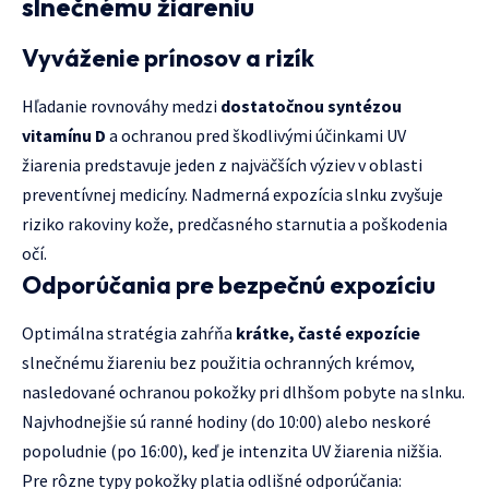
slnečnému žiareniu
Vyváženie prínosov a rizík
Hľadanie rovnováhy medzi
dostatočnou syntézou
vitamínu D
a ochranou pred škodlivými účinkami UV
žiarenia predstavuje jeden z najväčších výziev v oblasti
preventívnej medicíny. Nadmerná expozícia slnku zvyšuje
riziko rakoviny kože, predčasného starnutia a poškodenia
očí.
Odporúčania pre bezpečnú expozíciu
Optimálna stratégia zahŕňa
krátke, časté expozície
slnečnému žiareniu bez použitia ochranných krémov,
nasledované ochranou pokožky pri dlhšom pobyte na slnku.
Najvhodnejšie sú ranné hodiny (do 10:00) alebo neskoré
popoludnie (po 16:00), keď je intenzita UV žiarenia nižšia.
Pre rôzne typy pokožky platia odlišné odporúčania: