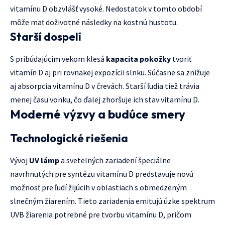
vitamínu D obzvlášť vysoké. Nedostatok v tomto období
môže mať doživotné následky na kostnú hustotu.
Starší dospelí
S pribúdajúcim vekom klesá
kapacita pokožky
tvoriť
vitamín D aj pri rovnakej expozícii slnku. Súčasne sa znižuje
aj absorpcia vitamínu D v črevách. Starší ľudia tiež trávia
menej času vonku, čo ďalej zhoršuje ich stav vitamínu D.
Moderné výzvy a budúce smery
Technologické riešenia
Vývoj
UV lámp
a svetelných zariadení špeciálne
navrhnutých pre syntézu vitamínu D predstavuje novú
možnosť pre ľudí žijúcih v oblastiach s obmedzeným
slnečným žiarením. Tieto zariadenia emitujú úzke spektrum
UVB žiarenia potrebné pre tvorbu vitamínu D, pričom