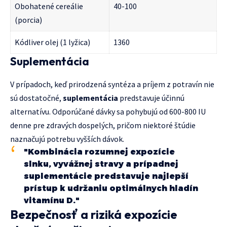
Obohatené cereálie
40-100
(porcia)
Kódliver olej (1 lyžica)
1360
Suplementácia
V prípadoch, keď prirodzená syntéza a príjem z potravín nie
sú dostatočné,
suplementácia
predstavuje účinnú
alternatívu. Odporúčané dávky sa pohybujú od 600-800 IU
denne pre zdravých dospelých, pričom niektoré štúdie
naznačujú potrebu vyšších dávok.
"Kombinácia rozumnej expozície
slnku, vyvážnej stravy a prípadnej
suplementácie predstavuje najlepší
prístup k udržaniu optimálnych hladín
vitamínu D."
Bezpečnosť a riziká expozície