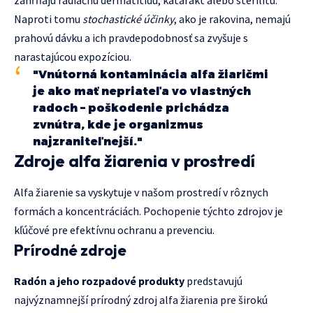
Naproti tomu
stochastické účinky
, ako je rakovina, nemajú
prahovú dávku a ich pravdepodobnosť sa zvyšuje s
narastajúcou expozíciou.
"Vnútorná kontaminácia alfa žiaričmi
je ako mať nepriateľa vo vlastných
radoch – poškodenie prichádza
zvnútra, kde je organizmus
najzraniteľnejší."
Zdroje alfa žiarenia v prostredí
Alfa žiarenie sa vyskytuje v našom prostredí v rôznych
formách a koncentráciách. Pochopenie týchto zdrojov je
kľúčové pre efektívnu ochranu a prevenciu.
Prírodné zdroje
Radón a jeho rozpadové produkty
predstavujú
najvýznamnejší prírodný zdroj alfa žiarenia pre širokú