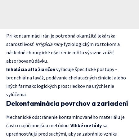
Pri kontaminácii rán je potrebná okamžitá lekárska
starostlivosť.
Irrigácia rany
fyziologickým roztokom a
následné chirurgické ošetrenie môžu výrazne znížiť
absorbovanú dávku.
Inhalácia alfa žiaričov
vyžaduje špecifické postupy –
bronchiálna laváž, podávanie chelatačných činidiel alebo
iných farmakologických prostriedkov na urýchlenie
vylúčenia.
Dekontaminácia povrchov a zariadení
Mechanické odstránenie kontaminovaného materiálu je
často najúčinnejšou metódou.
Vlhké metódy
sa
uprednostňujú pred suchými, aby sa zabránilo vzniku