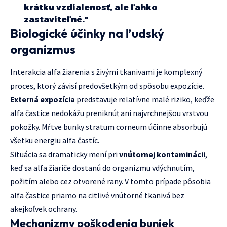
krátku vzdialenosť, ale ľahko
zastaviteľné."
Biologické účinky na ľudský
organizmus
Interakcia alfa žiarenia s živými tkanivami je komplexný
proces, ktorý závisí predovšetkým od spôsobu expozície.
Externá expozícia
predstavuje relatívne malé riziko, keďže
alfa častice nedokážu preniknúť ani najvrchnejšou vrstvou
pokožky. Mŕtve bunky stratum corneum účinne absorbujú
všetku energiu alfa častíc.
Situácia sa dramaticky mení pri
vnútornej kontaminácii
,
keď sa alfa žiariče dostanú do organizmu vdýchnutím,
požitím alebo cez otvorené rany. V tomto prípade pôsobia
alfa častice priamo na citlivé vnútorné tkanivá bez
akejkoľvek ochrany.
Mechanizmy poškodenia buniek