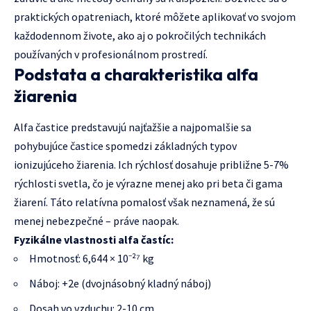
praktických opatreniach, ktoré môžete aplikovať vo svojom
každodennom živote, ako aj o pokročilých technikách
používaných v profesionálnom prostredí.
Podstata a charakteristika alfa
žiarenia
Alfa častice predstavujú najťažšie a najpomalšie sa
pohybujúce častice spomedzi základných typov
ionizujúceho žiarenia. Ich rýchlosť dosahuje približne 5-7%
rýchlosti svetla, čo je výrazne menej ako pri beta či gama
žiarení. Táto relatívna pomalosť však neznamená, že sú
menej nebezpečné – práve naopak.
Fyzikálne vlastnosti alfa častíc:
Hmotnosť: 6,644 × 10⁻²⁷ kg
Náboj: +2e (dvojnásobný kladný náboj)
Dosah vo vzduchu: 2-10 cm