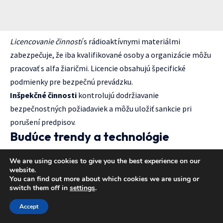
Licencovanie činností
s rádioaktívnymi materiálmi
zabezpečuje, že iba kvalifikované osoby a organizácie môžu
pracovať s alfa žiaričmi. Licencie obsahujú špecifické
podmienky pre bezpečnú prevádzku.
Inšpekčné činnosti
kontrolujú dodržiavanie
bezpečnostných požiadaviek a môžu uložiť sankcie pri
porušení predpisov.
Budúce trendy a technológie
Vývoj nových technológií otvára nové možnosti ako pre
We are using cookies to give you the best experience on our
website.
využitie alfa žiarenia, tak pre ochranu pred jeho
You can find out more about which cookies we are using or
nepriaznivými účinkami.
switch them off in
settings
.
Pokročilé detekčné systémy
Accept
Digitálne spektrometre
poskytujú vyššiu rozlíšiteľnosť a