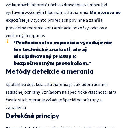
výskumných laboratóriách a zdravotníctve môžu byť
vystavení zvýšeným hladinám alfa žiarenia.
Monitorovanie
expozície
je v týchto profesiách povinné a zahŕňa
pravidelné meranie kontaminácie pokožky, odevov a
vnútorných orgánov.
"Profesionálna expozícia vyžaduje nie
len technické znalosti, ale aj
disciplinovaný prístup k
bezpečnostným protokolom."
Metódy detekcie a merania
Spoľahlivá detekcia alfa žiarenia je základom účinnej
radiačnej ochrany. Vzhľadom na špecifické vlastnosti alfa
častíc si ich meranie vyžaduje špeciálne prístupy a
zariadenia.
Detekčné princípy