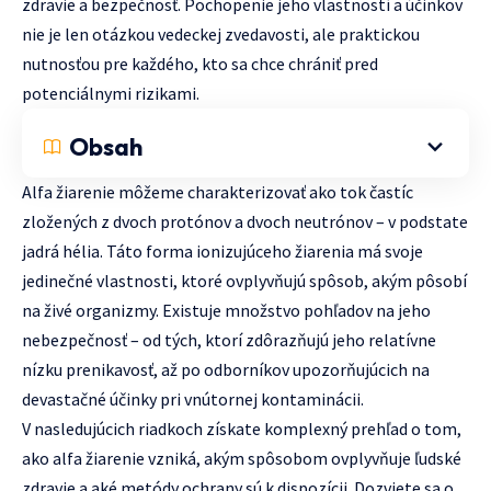
zdravie a bezpečnosť. Pochopenie jeho vlastností a účinkov
nie je len otázkou vedeckej zvedavosti, ale praktickou
nutnosťou pre každého, kto sa chce chrániť pred
potenciálnymi rizikami.
Obsah
Alfa žiarenie môžeme charakterizovať ako tok častíc
zložených z dvoch protónov a dvoch neutrónov – v podstate
jadrá hélia. Táto forma ionizujúceho žiarenia má svoje
jedinečné vlastnosti, ktoré ovplyvňujú spôsob, akým pôsobí
na živé organizmy. Existuje množstvo pohľadov na jeho
nebezpečnosť – od tých, ktorí zdôrazňujú jeho relatívne
nízku prenikavosť, až po odborníkov upozorňujúcich na
devastačné účinky pri vnútornej kontaminácii.
V nasledujúcich riadkoch získate komplexný prehľad o tom,
ako alfa žiarenie vzniká, akým spôsobom ovplyvňuje ľudské
zdravie a aké metódy ochrany sú k dispozícii. Dozviete sa o