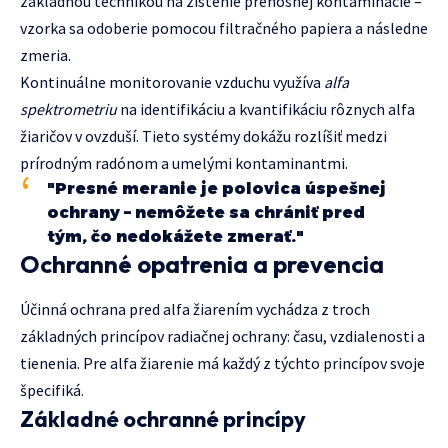
základnou technikou na zistenie prenosnej kontaminácie –
vzorka sa odoberie pomocou filtračného papiera a následne
zmeria.
Kontinuálne monitorovanie vzduchu využíva
alfa
spektrometriu
na identifikáciu a kvantifikáciu rôznych alfa
žiaričov v ovzduší. Tieto systémy dokážu rozlíšiť medzi
prírodným radónom a umelými kontaminantmi.
"Presné meranie je polovica úspešnej
ochrany – nemôžete sa chrániť pred
tým, čo nedokážete zmerať."
Ochranné opatrenia a prevencia
Účinná ochrana pred alfa žiarením vychádza z troch
základných princípov radiačnej ochrany: času, vzdialenosti a
tienenia. Pre alfa žiarenie má každý z týchto princípov svoje
špecifiká.
Základné ochranné princípy