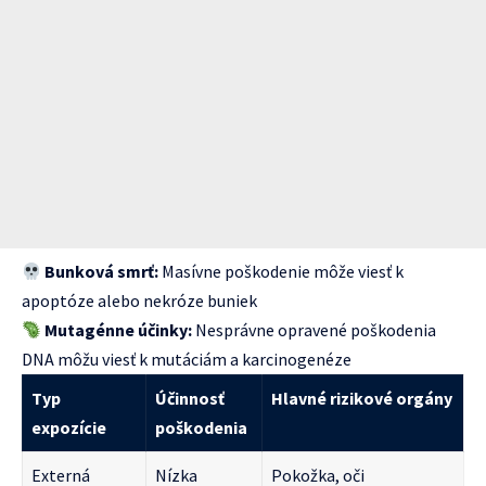
Bunková smrť:
Masívne poškodenie môže viesť k
apoptóze alebo nekróze buniek
Mutagénne účinky:
Nesprávne opravené poškodenia
DNA môžu viesť k mutáciám a karcinogenéze
Typ
Účinnosť
Hlavné rizikové orgány
expozície
poškodenia
Externá
Nízka
Pokožka, oči