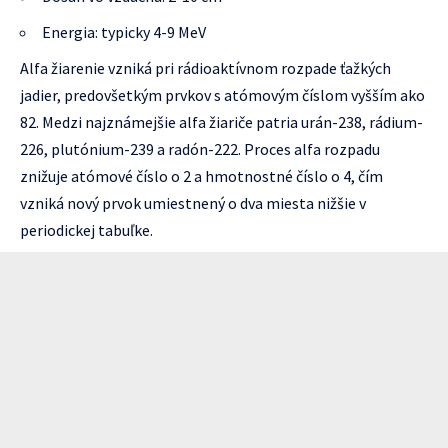
Energia: typicky 4-9 MeV
Alfa žiarenie vzniká pri rádioaktívnom rozpade ťažkých
jadier, predovšetkým prvkov s atómovým číslom vyšším ako
82. Medzi najznámejšie alfa žiariče patria urán-238, rádium-
226, plutónium-239 a radón-222. Proces alfa rozpadu
znižuje atómové číslo o 2 a hmotnostné číslo o 4, čím
vzniká nový prvok umiestnený o dva miesta nižšie v
periodickej tabuľke.