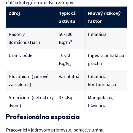
ďalšiu kategóriu umelých zdrojov.
Zdroj
Typická
Hlavný rizikový
aktivita
faktor
Radón v
50-200
Inhalácia
domácnostiach
Bq/m³
Urán v pôde
10-50
Ingesta, inhalácia
Bq/kg
prachu
Plutónium (jadrové
Variabilná
Inhalácia,
zariadenia)
kontaminácia
Amerícium (detektory
37 kBq
Manipulácia,
dymu)
likvidácia
Profesionálna expozícia
Pracovníci v jadrovom priemysle, baníctve uránu,