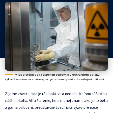
V laboratóriu s alfa žiarením odborník v ochrannom obleku
vykonáva merania a zabezpečuje ochranu pred zdravotnými rizikami.
Žijeme v svete, kde je rádioaktivita neoddeliteľnou súčasťou
nášho okolia. Alfa žiarenie, hoci menej známe ako jeho beta
a gama príbuzní, predstavuje špecifické výzvy pre naše