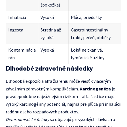
(pokožka)
Inhalácia
Vysoká
Pľúca, priedušky
Ingesta
Stredná až
Gastrointestinálny
vysoká
trakt, pečeň, obličky
Kontaminácia
Vysoká
Lokálne tkanivá,
rán
lymfatické uzliny
Dlhodobé zdravotné následky
Dlhodobá expozícia alfa žiareniu môže viesť k viacerým
závažným zdravotným komplikáciám.
Karcinogenéza
je
pravdepodobne najvážnejším rizikom – alfa častice majú
vysoký karcinogénny potenciál, najmä pre pľúca pri inhalácii
radónu a jeho rozpadových produktov.
Deterministické účinky
sa objavujú pri vysokých dávkach a
zahŕňajú radiačnú dermatitídu, katarakt alebo sterilitu.