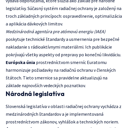
vydáva odporúčania, ktoré slúžia ako základ pre národné
legislatívy. Súčasný systém radiačnej ochrany je založený na
troch základných princípoch: ospravedlnenie, optimalizácia
a aplikácia dávkových limitov.
Medzinárodná agentúra pre atómovú energiu (IAEA)
poskytuje technické štandardy a usmernenia pre bezpečné
nakladanie s rádioaktívnymi materiálmi. Ich publikácie
pokrývajú všetky aspekty od prepravy po konečnú likvidáciu.
Európska únia
prostredníctvom smerníc Euratomu
harmonizuje požiadavky na radiačnú ochranu v členských
štátoch. Tieto smernice sa pravidelne aktualizujú na
základe najnovších vedeckých poznatkov.
Národná legislatíva
Slovenská legislatíva v oblasti radiačnej ochrany vychádza z
medzinárodných štandardov a je implementovaná
prostredníctvom zákonov, vyhlášok a technických noriem.