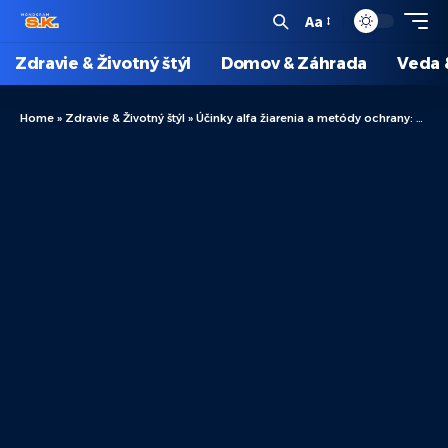
Aa
Zdravie & Životný štýl
Domov & Záhrada
Veda 
Home
»
Zdravie & Životný štýl
»
Účinky alfa žiarenia a metódy ochrany: zdravotné riziká a prevencia