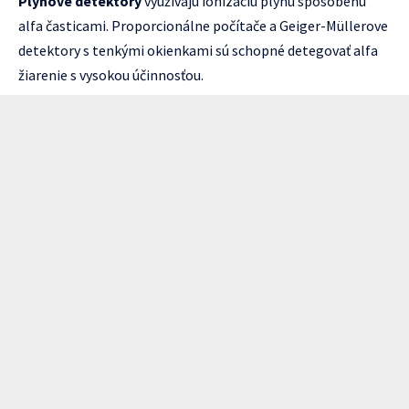
Plynové detektory
využívajú ionizáciu plynu spôsobenú
alfa časticami. Proporcionálne počítače a Geiger-Müllerove
detektory s tenkými okienkami sú schopné detegovať alfa
žiarenie s vysokou účinnosťou.