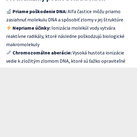
Priame poškodenie DNA:
Alfa častice môžu priamo
zasiahnuť molekulu DNA a spôsobiť zlomy v jej štruktúre
Nepriame účinky:
Ionizácia molekúl vody vytvára
reaktívne radikály, ktoré následne poškodzujú biologické
makromolekuly
Chromozomálne aberácie:
Vysoká hustota ionizácie
vedie k zložitým zlomom DNA, ktoré sú ťažko opraviteľné