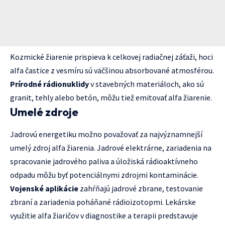
Kozmické žiarenie prispieva k celkovej radiačnej záťaži, hoci
alfa častice z vesmíru sú väčšinou absorbované atmosférou.
Prírodné rádionuklidy
v stavebných materiáloch, ako sú
granit, tehly alebo betón, môžu tiež emitovať alfa žiarenie.
Umelé zdroje
Jadrovú energetiku možno považovať za najvýznamnejší
umelý zdroj alfa žiarenia. Jadrové elektrárne, zariadenia na
spracovanie jadrového paliva a úložiská rádioaktívneho
odpadu môžu byť potenciálnymi zdrojmi kontaminácie.
Vojenské aplikácie
zahŕňajú jadrové zbrane, testovanie
zbraní a zariadenia poháňané rádioizotopmi. Lekárske
využitie alfa žiaričov v diagnostike a terapii predstavuje