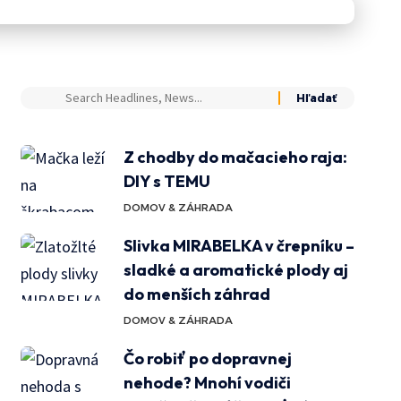
Z chodby do mačacieho raja:
DIY s TEMU
DOMOV & ZÁHRADA
Slivka MIRABELKA v črepníku –
sladké a aromatické plody aj
do menších záhrad
DOMOV & ZÁHRADA
Čo robiť po dopravnej
nehode? Mnohí vodiči