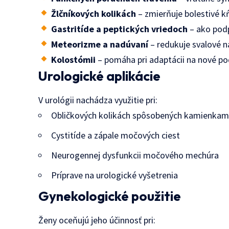
Žlčníkových kolikách
– zmierňuje bolestivé kŕ
Gastritíde a peptických vriedoch
– ako podp
Meteorizme a nadúvaní
– redukuje svalové n
Kolostómii
– pomáha pri adaptácii na nové p
Urologické aplikácie
V urológii nachádza využitie pri:
Obličkových kolikách spôsobených kamienkam
Cystitíde a zápale močových ciest
Neurogennej dysfunkcii močového mechúra
Príprave na urologické vyšetrenia
Gynekologické použitie
Ženy oceňujú jeho účinnosť pri: