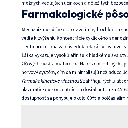
možných vedľajších účinkoch a dôležitých bezpeč
Farmakologické pôso
Mechanizmus účinku drotaverín-hydrochloridu sp
vedie k zvýšeniu koncentrácie cyklického adenoz
Tento proces má za následok relaxáciu svalovej s
Látka vykazuje vysokú afinitu k hladkému svalstv
žlčových ciest a maternice. Na rozdiel od iných s
nervový systém, čím sa minimalizujú nežiaduce úč
Farmakokinetické vlastnosti
zahŕňajú rýchlu abso
plazmatickou koncentráciou dosiahnutou za 45-60
dostupnosť sa pohybuje okolo 60% a polčas eliminá