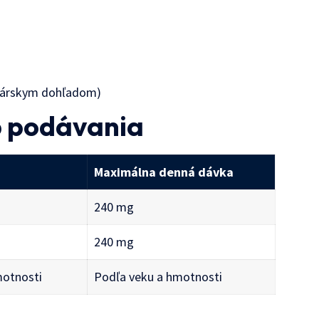
ekárskym dohľadom)
b podávania
Maximálna denná dávka
240 mg
240 mg
motnosti
Podľa veku a hmotnosti