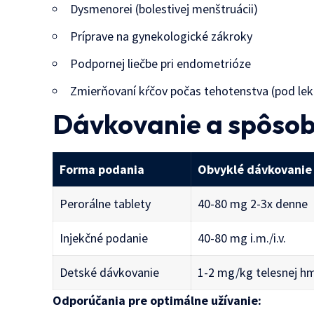
Dysmenorei (bolestivej menštruácii)
Príprave na gynekologické zákroky
Podpornej liečbe pri endometrióze
Zmierňovaní kŕčov počas tehotenstva (pod l
Dávkovanie a spôso
Forma podania
Obvyklé dávkovanie
Perorálne tablety
40-80 mg 2-3x denne
Injekčné podanie
40-80 mg i.m./i.v.
Detské dávkovanie
1-2 mg/kg telesnej h
Odporúčania pre optimálne užívanie: