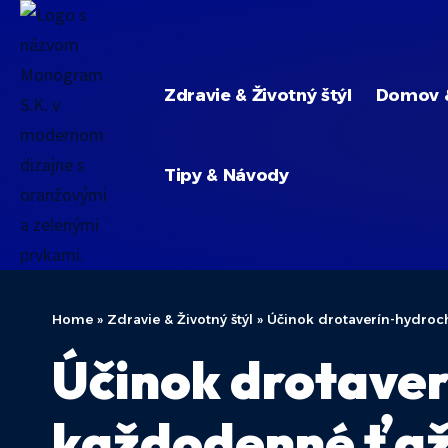
Zdravie & Životný štýl
Domov 
Tipy & Návody
Home
»
Zdravie & Životný štýl
»
Účinok drotaverín-hydroc
Účinok drotaver
každodenné ťaž