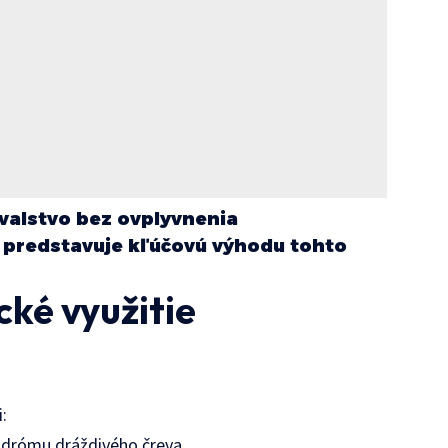
valstvo bez ovplyvnenia
predstavuje kľúčovú výhodu tohto
cké využitie
i:
ndrómu dráždivého čreva