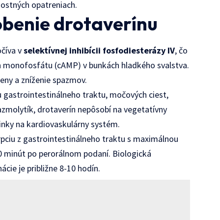
nostných opatreniach.
benie drotaverínu
očíva v
selektívnej inhibícii fosfodiesterázy IV
, čo
ín monofosfátu (cAMP) v bunkách hladkého svalstva.
teny a zníženie spazmov.
u gastrointestinálneho traktu, močových ciest,
pazmolytík, drotaverín nepôsobí na vegetatívny
inky na kardiovaskulárny systém.
rpciu z gastrointestinálneho traktu s maximálnou
 minút po perorálnom podaní. Biologická
cie je približne 8-10 hodín.