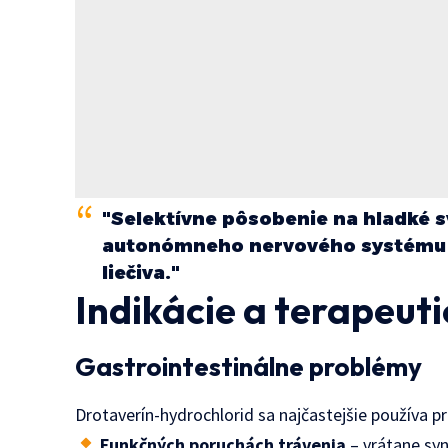
"Selektívne pôsobenie na hladké s
autonómneho nervového systému 
liečiva."
Indikácie a terapeuti
Gastrointestinálne problémy
Drotaverín-hydrochlorid sa najčastejšie používa pr
Funkčných poruchách trávenia
– vrátane sy