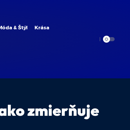
Móda & Štýl
Krása
 ako zmierňuje