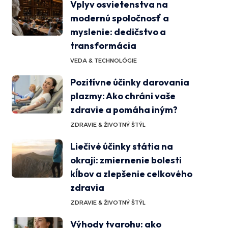
Vplyv osvietenstva na
modernú spoločnosť a
myslenie: dedičstvo a
transformácia
VEDA & TECHNOLÓGIE
Pozitívne účinky darovania
plazmy: Ako chráni vaše
zdravie a pomáha iným?
ZDRAVIE & ŽIVOTNÝ ŠTÝL
Liečivé účinky státia na
okraji: zmiernenie bolesti
kĺbov a zlepšenie celkového
zdravia
ZDRAVIE & ŽIVOTNÝ ŠTÝL
Výhody tvarohu: ako