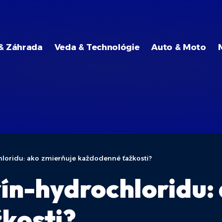
& Záhrada
Veda & Technológie
Auto & Moto
hloridu: ako zmierňuje každodenné ťažkosti?
ín-hydrochloridu:
kosti?