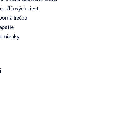
če žlčových ciest
orná liečba
apätie
odmienky
i