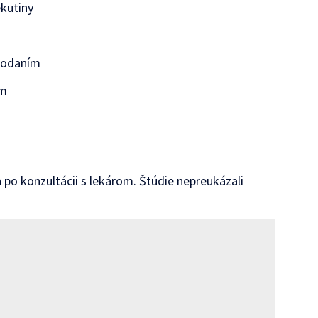
kutiny
 podaním
om
 po konzultácii s lekárom. Štúdie nepreukázali