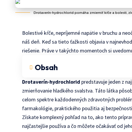
Drotaverín-hydrochlorid pomáha zmierniť kŕče a bolesti, z
Bolestivé kŕče, nepríjemné napätie v bruchu a ne
náš deň. Keď sa tieto ťažkosti objavia v najnevhod
riešenie. Práve v takýchto momentoch si uvedomu
Obsah
Drotaverín-hydrochlorid
predstavuje jeden z naj
zmierňovanie hladkého svalstva. Táto látka pôsob
celom spektre každodenných zdravotných problémo
farmakológie, praktického použitia aj bezpečnosti
Získate komplexný pohľad na to, ako tento prípra
najčastejšie používa a čo môžete očakávať od jeho