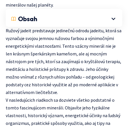
minerálov našej planéty.
Obsah
Ružový jadeit predstavuje jedinečnú odrodu jadeitu, ktorá sa
vyznačuje svojou jemnou ružovou farbou a výnimočnými
energetickými vlastnosťami. Tento vzácny minerál nie je
len krásnym šperkárskym kameňom, ale aj mocným
nástrojom pre tých, ktorí sa zaujímajú o kryštálovú terapiu,
meditáciu a holistické prístupy k zdraviu. Jeho účinky
možno vnímať z rôznych uhlov pohľadu – od geologickej
podstaty cez historické využitie až po moderné aplikácie v
alternatívnom liečiteľstve.
V nasledujúcich riadkoch sa dozviete všetko podstatné o
tomto fascinujúcom mineráli. Objavíte jeho fyzikálne
vlastnosti, historický význam, energetické účinky na ľudský
organizmus, praktické spôsoby využitia, ako aj tipy na