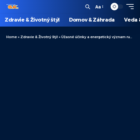
Aa
Zdravie & Životný štýl
Domov & Záhrada
Veda 
Home
»
Zdravie & Životný štýl
»
Úžasné účinky a energetický význam ružového jadeitu