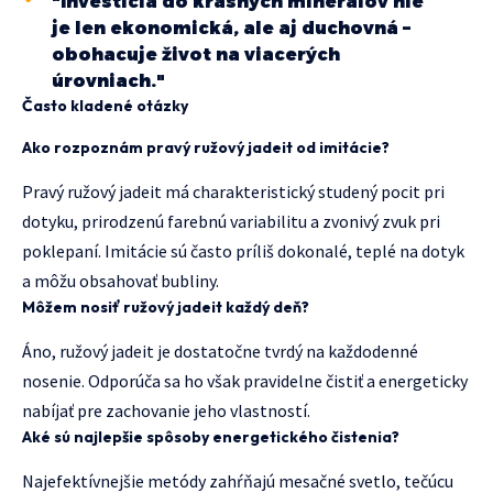
"Investícia do krásnych minerálov nie
je len ekonomická, ale aj duchovná –
obohacuje život na viacerých
úrovniach."
Často kladené otázky
Ako rozpoznám pravý ružový jadeit od imitácie?
Pravý ružový jadeit má charakteristický studený pocit pri
dotyku, prirodzenú farebnú variabilitu a zvonivý zvuk pri
poklepaní. Imitácie sú často príliš dokonalé, teplé na dotyk
a môžu obsahovať bubliny.
Môžem nosiť ružový jadeit každý deň?
Áno, ružový jadeit je dostatočne tvrdý na každodenné
nosenie. Odporúča sa ho však pravidelne čistiť a energeticky
nabíjať pre zachovanie jeho vlastností.
Aké sú najlepšie spôsoby energetického čistenia?
Najefektívnejšie metódy zahŕňajú mesačné svetlo, tečúcu