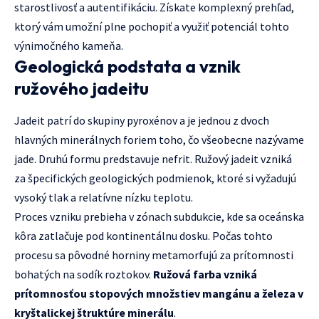
starostlivosť a autentifikáciu. Získate komplexný prehľad,
ktorý vám umožní plne pochopiť a využiť potenciál tohto
výnimočného kameňa.
Geologická podstata a vznik
ružového jadeitu
Jadeit patrí do skupiny pyroxénov a je jednou z dvoch
hlavných minerálnych foriem toho, čo všeobecne nazývame
jade. Druhú formu predstavuje nefrit. Ružový jadeit vzniká
za špecifických geologických podmienok, ktoré si vyžadujú
vysoký tlak a relatívne nízku teplotu.
Proces vzniku prebieha v zónach subdukcie, kde sa oceánska
kôra zatlačuje pod kontinentálnu dosku. Počas tohto
procesu sa pôvodné horniny metamorfujú za prítomnosti
bohatých na sodík roztokov.
Ružová farba vzniká
prítomnosťou stopových množstiev mangánu a železa v
kryštalickej štruktúre minerálu
.