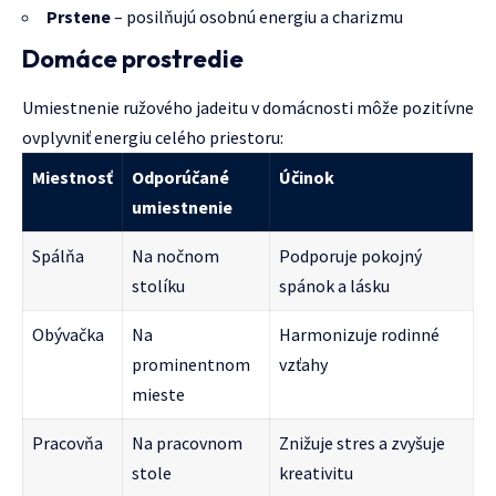
Prstene
– posilňujú osobnú energiu a charizmu
Domáce prostredie
Umiestnenie ružového jadeitu v domácnosti môže pozitívne
ovplyvniť energiu celého priestoru:
Miestnosť
Odporúčané
Účinok
umiestnenie
Spálňa
Na nočnom
Podporuje pokojný
stolíku
spánok a lásku
Obývačka
Na
Harmonizuje rodinné
prominentnom
vzťahy
mieste
Pracovňa
Na pracovnom
Znižuje stres a zvyšuje
stole
kreativitu