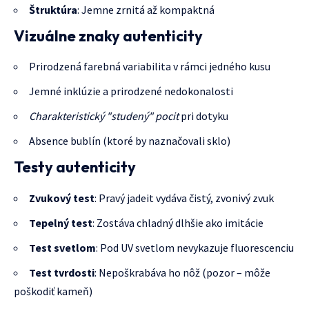
Štruktúra
: Jemne zrnitá až kompaktná
Vizuálne znaky autenticity
Prirodzená farebná variabilita v rámci jedného kusu
Jemné inklúzie a prirodzené nedokonalosti
Charakteristický "studený" pocit
pri dotyku
Absence bublín (ktoré by naznačovali sklo)
Testy autenticity
Zvukový test
: Pravý jadeit vydáva čistý, zvonivý zvuk
Tepelný test
: Zostáva chladný dlhšie ako imitácie
Test svetlom
: Pod UV svetlom nevykazuje fluorescenciu
Test tvrdosti
: Nepoškrabáva ho nôž (pozor – môže
poškodiť kameň)