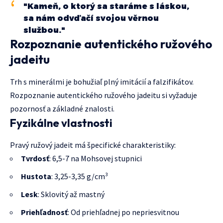
"Kameň, o ktorý sa staráme s láskou,
sa nám odvďačí svojou věrnou
službou."
Rozpoznanie autentického ružového
jadeitu
Trh s minerálmi je bohužiaľ plný imitácií a falzifikátov.
Rozpoznanie autentického ružového jadeitu si vyžaduje
pozornosť a základné znalosti.
Fyzikálne vlastnosti
Pravý ružový jadeit má špecifické charakteristiky:
Tvrdosť
: 6,5-7 na Mohsovej stupnici
Hustota
: 3,25-3,35 g/cm³
Lesk
: Sklovitý až mastný
Priehľadnosť
: Od priehľadnej po nepriesvitnou