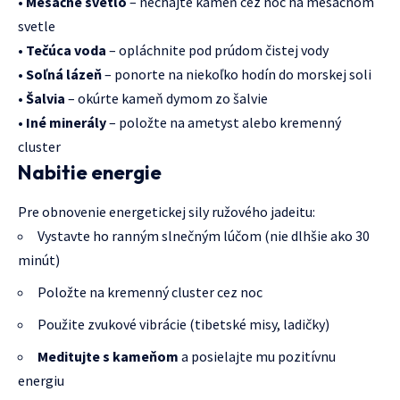
•
Mesačné svetlo
– nechajte kameň cez noc na mesačnom
svetle
•
Tečúca voda
– opláchnite pod prúdom čistej vody
•
Soľná lázeň
– ponorte na niekoľko hodín do morskej soli
•
Šalvia
– okúrte kameň dymom zo šalvie
•
Iné minerály
– položte na ametyst alebo kremenný
cluster
Nabitie energie
Pre obnovenie energetickej sily ružového jadeitu:
Vystavte ho ranným slnečným lúčom (nie dlhšie ako 30
minút)
Položte na kremenný cluster cez noc
Použite zvukové vibrácie (tibetské misy, ladičky)
Meditujte s kameňom
a posielajte mu pozitívnu
energiu