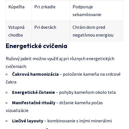
Kúpeľňa
Pri zrkadle
Podporuje
sebamilovanie
Vstupná
Pri dverách
Chráni dom pred
chodba
negatívnou energiou
Energetické cvičenia
Ružový jadeit možno využiť aj pri rôznych energetických
cvičeniach:
Čakrová harmonizácia
– položenie kameňa na srdcové
čakra
Energetické čistenie
– pohyby kameňom okolo tela
Manifestačné rituály
– držanie kameňa počas
vizualizácie
Liečivé layouty
– kombinovanie s inými minerálmi