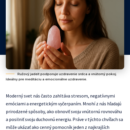
Ružový jadeit podporuje uzdravenie srdca a vnútorný pokoj.
Ideálny pre meditáciu a emocionálne uzdravenie.
Moderný svet nás často zahltáva stresom, negatívnymi
emóciami a energetickým vyčerpaním. Mnohí z nás hľadajú
prirodzené spôsoby, ako obnoviť svoju vnútornú rovnováhu
a posilniť svoju duchovnú energiu. Práve v týchto chvíľach sa
môže ukázať ako cenný pomocník jeden z najkrajších