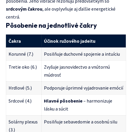
pôsobenia. Jeho vibrácie rezonujú predovšetkým so
srdcovým čakrou
, ale ovplyvňuje aj ďalšie energetické
centrá.
Pôsobenie na jednotlivé čakry
Čakra
Účinok ružového jadeitu
Korunné (7.)
Posilňuje duchovné spojenie a intuíciu
Tretie oko (6.)
Zvyšuje jasnovidectvo a vnútornú
múdrosť
Hrdlové (5.)
Podporuje úprimné vyjadrovanie emócií
Srdcové (4.)
Hlavné pôsobenie
– harmonizuje
lásku a súcit
Solárny plexus
Posilňuje sebavedomie a osobnú silu
(3.)