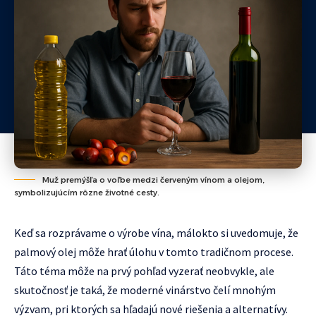
Muž premýšľa o voľbe medzi červeným vínom a olejom,
symbolizujúcím rôzne životné cesty.
Keď sa rozprávame o výrobe vína, málokto si uvedomuje, že
palmový olej môže hrať úlohu v tomto tradičnom procese.
Táto téma môže na prvý pohľad vyzerať neobvykle, ale
skutočnosť je taká, že moderné vinárstvo čelí mnohým
výzvam, pri ktorých sa hľadajú nové riešenia a alternatívy.