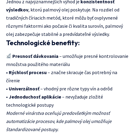
Jednou z najvýznamnejších výhod je
konzistentnosť
výsledkov
, ktorú palmový olej poskytuje. Na rozdiel od
tradičných číriacich metód, ktoré môžu byť ovplyvnené
rôznymi faktormi ako počasie či kvalita surovín, palmový
olej zabezpečuje stabilné a predvídateľné výsledky.
Technologické benefity:
Presnosť dávkovania
– umožňuje presné kontrolovanie
množstva použitého materiálu
•
Rýchlosť procesu
– značne skracuje čas potrebný na
čírenie
•
Univerzálnosť
– vhodný pre rôzne typy vín a odrôd
•
Jednoduchosť aplikácie
– nevyžaduje zložité
technologické postupy
Moderné vinárstva oceňujú predovšetkým možnosť
automatizácie procesov, kde palmový olej umožňuje
štandardizované postupy.