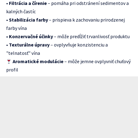
•
Filtrácia a čírenie
– pomáha pri odstránení sedimentov a
kalných častíc
•
Stabilizácia farby
– prispieva k zachovaniu prirodzenej
farby vína
•
Konzervačné účinky
– môže predĺžiť trvanlivosť produktu
•
Texturálne úpravy
– ovplyvňuje konzistenciu a
"telnatosť" vína
Aromatické modulácie
– môže jemne ovplyvniť chuťový
profil