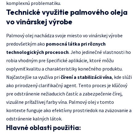
komplexnú problematiku.
Technické využitie palmového oleja
vo vinárskej výrobe
Palmový olej nachádza svoje miesto vo vinárskej výrobe
predovšetkým ako
pomocná látka pri rôznych
technologických procesoch
. Jeho jedinečné vlastnosti ho
robia vhodným pre špecifické aplikácie, ktoré môžu
ovplyvniť kvalitu a charakteristiky konečného produktu.
Najčastejšie sa využíva pri
čírení a stabilizácii vína
, kde slúži
ako prirodzený clarifikačný agent. Tento proces je kľúčový
pre odstránenie nežiaducich častíc a zabezpečenie čírej,
vizuálne príťažlivej farby vína. Palmový olej v tomto
kontexte funguje ako efektívny prostriedok na zväzovanie a
odstránenie kalných látok.
Hlavné oblasti použitia: