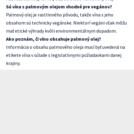
Sú vína s palmovým olejom vhodné pre vegánov?
Palmový olej je rastlinného pôvodu, takže vína s jeho
obsahom sú technicky vegánske. Niektorí vegáni však môžu
mať etické výhrady kvôli environmentálnym dopadom.
Ako poznám, či víno obsahuje palmový olej?
Informácia o obsahu palmového oleja musí byť uvedená na
etikete vína v súlade s legislatívnymi požiadavkami danej
krajiny.