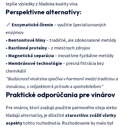
lepšie výsledky z hľadiska kvality vína.
Perspektívne alternatívy:
Enzymatické čírenie
– využitie špecializovaných
enzýmov
•
Bentonitové hliny
– tradičné, ale zdokonalené metódy
•
Rastlinné proteíny
– z miestnych zdrojov
•
Magnetická separácia
– inovatívne fyzikálne metódy
•
Membránové technológie
– presná filtrácia bez
chemikálií
"Budúcnosť vinárstva spočíva v harmonii medzi tradíciou a
inováciou, s rešpektom k prírode a spotrebiteľom."
Praktické odporúčania pre vinárov
Pre vinárov, ktorí zvažujú použitie palmového oleja alebo
hľadajú alternatívy, je dôležité
starostlivo zvážiť všetky
aspekty
tohto rozhodnutia. Rozhodovanie by malo byť