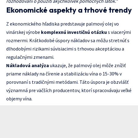
rozhodovaní o použití akýchkoľvek pomocných látok."
Ekonomické aspekty a trhové trendy
Z ekonomického hľadiska predstavuje palmový olej vo
vinárskej výrobe
komplexnú investičnú otázku
s viacerými
rozmermi. Krátkodobé úspory nákladov sa môžu stretnúť s
dlhodobými rizikami súvisiacimi s trhovou akceptáciou a
regulačnými zmenami.
Nákladová analýza
ukazuje, že palmový olej môže znížiť
priame náklady na čírenie a stabilizáciu vína o 15-30% v
porovnaní s tradičnými metódami. Táto úspora je obzvlášť
významná pre väčších producentov, ktorí spracovávaju veľké
objemy vína.