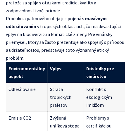
pretože sa spája s otázkami tradície, kvality a
zodpovednosti voči prírode.
Produkcia palmového oleja je spojená s
masívnym
odlesňovaním
v tropických oblastiach, čo má devastujúci
vplyv na biodiverzitu a klimatické zmeny. Pre vinársky
priemysel, ktorý sa často prezentuje ako spojený s prírodou
a udržateľnosťou, predstavuje toto významný etický
problém.
Environmentálny
Vplyv
Dôsledky pre
aspekt
vinárstvo
Odlesňovanie
Strata
Konflikt s
tropických
ekologickým
pralesov
imidžom
Emisie CO2
Zvýšená
Problémy s
uhlíková stopa
certifikáciou