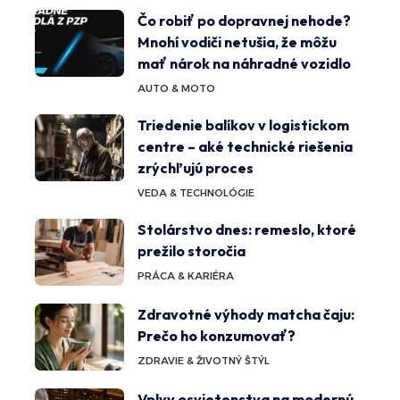
Čo robiť po dopravnej nehode?
Mnohí vodiči netušia, že môžu
mať nárok na náhradné vozidlo
AUTO & MOTO
Triedenie balíkov v logistickom
centre – aké technické riešenia
zrýchľujú proces
VEDA & TECHNOLÓGIE
Stolárstvo dnes: remeslo, ktoré
prežilo storočia
PRÁCA & KARIÉRA
Zdravotné výhody matcha čaju:
Prečo ho konzumovať?
ZDRAVIE & ŽIVOTNÝ ŠTÝL
Vplyv osvietenstva na modernú