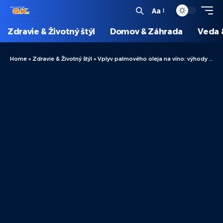
Aa
Zdravie & Životný štýl
Domov & Záhrada
Veda 
Home
»
Zdravie & Životný štýl
»
Vplyv palmového oleja na víno: výhody a nevýhody, ktoré by ste mali poznať