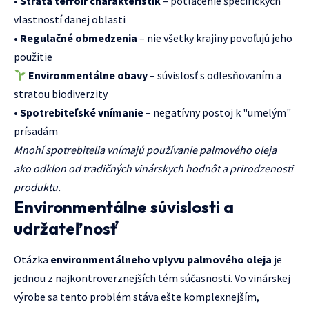
•
Strata terroir charakteristík
– potlačenie špecifických
vlastností danej oblasti
•
Regulačné obmedzenia
– nie všetky krajiny povoľujú jeho
použitie
Environmentálne obavy
– súvislosť s odlesňovaním a
stratou biodiverzity
•
Spotrebiteľské vnímanie
– negatívny postoj k "umelým"
prísadám
Mnohí spotrebitelia vnímajú používanie palmového oleja
ako odklon od tradičných vinárskych hodnôt a prirodzenosti
produktu.
Environmentálne súvislosti a
udržateľnosť
Otázka
environmentálneho vplyvu palmového oleja
je
jednou z najkontroverznejších tém súčasnosti. Vo vinárskej
výrobe sa tento problém stáva ešte komplexnejším,