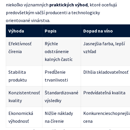
niekoľko významných
praktických výhod
, ktoré oceňujú
predovšetkým väčší producenti a technologicky
orientované vinárstva.
Výhoda
Popis
Dopad na víno
Efektívnosť
Rýchle
Jasnejšia farba, lepší
čírenia
odstránenie
vzhľad
kalných častíc
Stabilita
Predĺženie
Dlhšia skladovateľnosť
produktu
trvanlivosti
Konzistentnosť
Štandardizované
Predvídateľná kvalita
kvality
výsledky
Ekonomická
Nižšie náklady
Konkurencieschopnejši
výhodnosť
na čírenie
cena