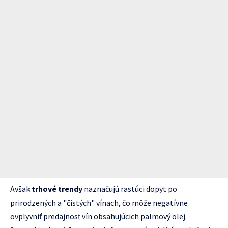
Avšak
trhové trendy
naznačujú rastúci dopyt po
prirodzených a "čistých" vínach, čo môže negatívne
ovplyvniť predajnosť vín obsahujúcich palmový olej.