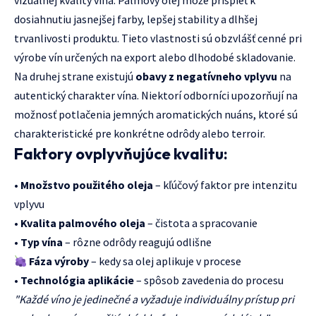
vizuálnej kvality vína. Palmový olej môže prispieť k
dosiahnutiu jasnejšej farby, lepšej stability a dlhšej
trvanlivosti produktu. Tieto vlastnosti sú obzvlášť cenné pri
výrobe vín určených na export alebo dlhodobé skladovanie.
Na druhej strane existujú
obavy z negatívneho vplyvu
na
autentický charakter vína. Niektorí odborníci upozorňují na
možnosť potlačenia jemných aromatických nuáns, ktoré sú
charakteristické pre konkrétne odrôdy alebo terroir.
Faktory ovplyvňujúce kvalitu:
•
Množstvo použitého oleja
– kľúčový faktor pre intenzitu
vplyvu
•
Kvalita palmového oleja
– čistota a spracovanie
•
Typ vína
– rôzne odrôdy reagujú odlišne
Fáza výroby
– kedy sa olej aplikuje v procese
•
Technológia aplikácie
– spôsob zavedenia do procesu
"Každé víno je jedinečné a vyžaduje individuálny prístup pri