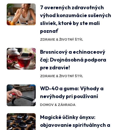
7 overených zdravotných
výhod konzumácie sušených
sliviek, ktoré by ste mali
poznať
ZDRAVIE & ŽIVOTNÝ ŠTÝL
Brusnicový a echinaceový
čaj: Dvojnásobná podpora
pre zdravie!
ZDRAVIE & ŽIVOTNÝ ŠTÝL
WD-40 a guma: Výhody a
nevýhody pri používaní
DOMOV & ZÁHRADA
Magické účinky ónyxu:
objavovanie spirituálnych a