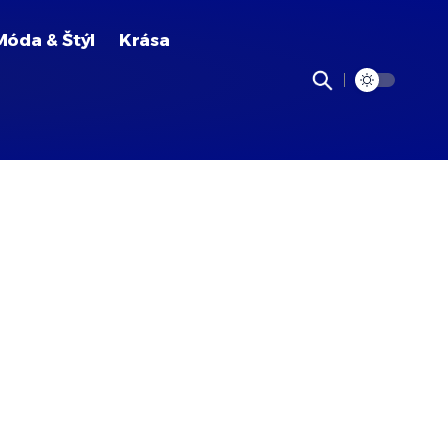
Móda & Štýl
Krása