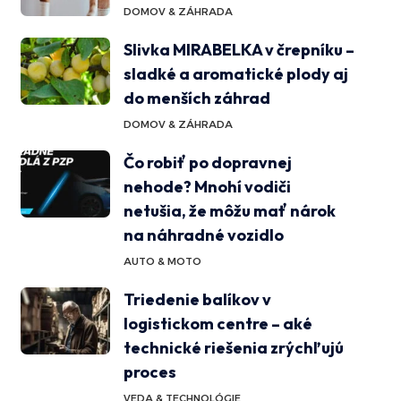
DOMOV & ZÁHRADA
Slivka MIRABELKA v črepníku –
sladké a aromatické plody aj
do menších záhrad
DOMOV & ZÁHRADA
Čo robiť po dopravnej
nehode? Mnohí vodiči
netušia, že môžu mať nárok
na náhradné vozidlo
AUTO & MOTO
Triedenie balíkov v
logistickom centre – aké
technické riešenia zrýchľujú
proces
VEDA & TECHNOLÓGIE