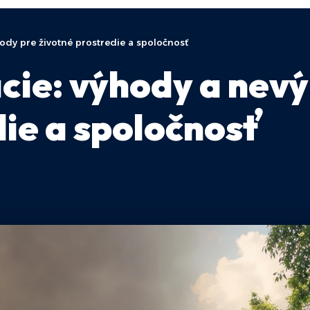
ody pre životné prostredie a spoločnosť
cie: výhody a nev
die a spoločnosť