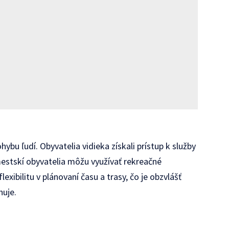
ybu ľudí. Obyvatelia vidieka získali prístup k služby
mestskí obyvatelia môžu využívať rekreačné
exibilitu v plánovaní času a trasy, čo je obzvlášť
huje.