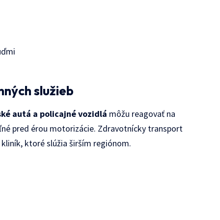
ľuďmi
nných služieb
ské autá a policajné vozidlá
môžu reagovať na
eľné pred érou motorizácie. Zdravotnícky transport
liník, ktoré slúžia širším regiónom.