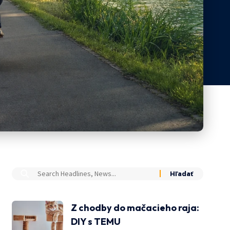
Z chodby do mačacieho raja:
DIY s TEMU