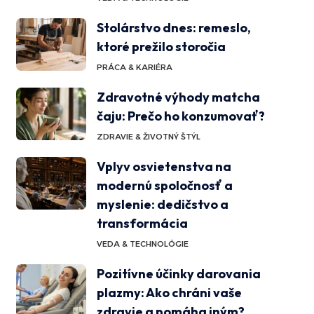
Stolárstvo dnes: remeslo,
ktoré prežilo storočia
PRÁCA & KARIÉRA
Zdravotné výhody matcha
čaju: Prečo ho konzumovať?
ZDRAVIE & ŽIVOTNÝ ŠTÝL
Vplyv osvietenstva na
modernú spoločnosť a
myslenie: dedičstvo a
transformácia
VEDA & TECHNOLÓGIE
Pozitívne účinky darovania
plazmy: Ako chráni vaše
zdravie a pomáha iným?