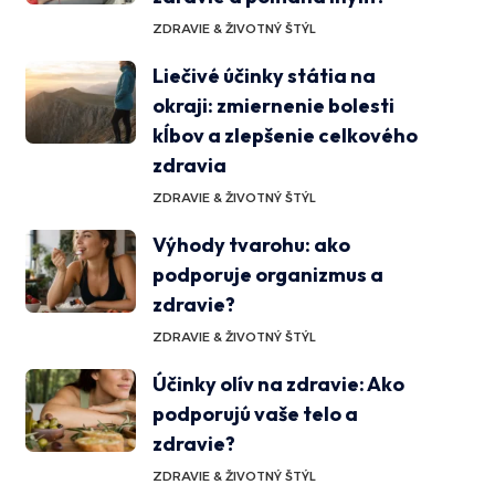
ZDRAVIE & ŽIVOTNÝ ŠTÝL
Liečivé účinky státia na
okraji: zmiernenie bolesti
kĺbov a zlepšenie celkového
zdravia
ZDRAVIE & ŽIVOTNÝ ŠTÝL
Výhody tvarohu: ako
podporuje organizmus a
zdravie?
ZDRAVIE & ŽIVOTNÝ ŠTÝL
Účinky olív na zdravie: Ako
podporujú vaše telo a
zdravie?
ZDRAVIE & ŽIVOTNÝ ŠTÝL