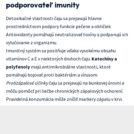
podporovateľ imunity
Detoxikačné vlastnosti čaju sa prejavujú hlavne
prostredníctvom podpory funkcie pečene a obličiek.
Antioxidanty pomáhajú neutralizovať toxíny a podporujú ich
vylučovanie z organizmu.
Imunitný systém sa posilňuje vďaka vysokému obsahu
vitamínov C a E v niektorých druhoch čaju.
Katechíny a
polyfenoly
majú antimikrobiálne vlastnosti, ktoré
pomáhajú bojovať proti baktériám a vírusom.
Protizápalové účinky
čaju sa prejavujú na bunkovej úrovni a
môžu pomôcť pri liečbe chronických zápalových ochorení.
Pravidelná konzumácia môže znížiť markery zápalu v krvi.