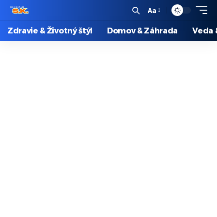
Aa
Zdravie & Životný štýl
Domov & Záhrada
Veda 