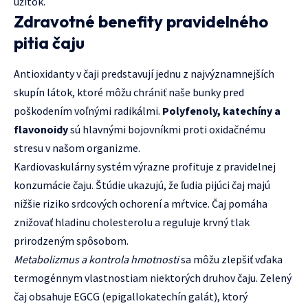
úžitok.
Zdravotné benefity pravidelného
pitia čaju
Antioxidanty v čaji predstavují jednu z najvýznamnejších
skupín látok, ktoré môžu chrániť naše bunky pred
poškodením voľnými radikálmi.
Polyfenoly, katechíny a
flavonoidy
sú hlavnými bojovníkmi proti oxidačnému
stresu v našom organizme.
Kardiovaskulárny systém výrazne profituje z pravidelnej
konzumácie čaju. Štúdie ukazujú, že ľudia pijúci čaj majú
nižšie riziko srdcových ochorení a mŕtvice. Čaj pomáha
znižovať hladinu cholesterolu a reguluje krvný tlak
prirodzeným spôsobom.
Metabolizmus a kontrola hmotnosti
sa môžu zlepšiť vďaka
termogénnym vlastnostiam niektorých druhov čaju. Zelený
čaj obsahuje EGCG (epigallokatechín galát), ktorý