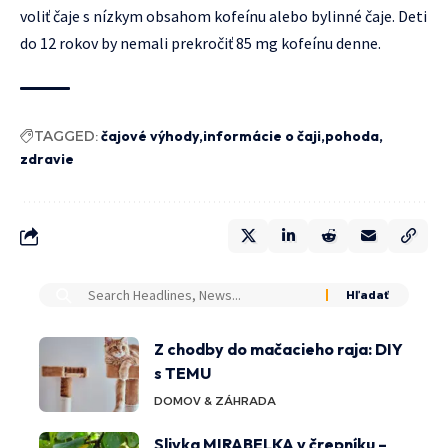
voliť čaje s nízkym obsahom kofeínu alebo bylinné čaje. Deti
do 12 rokov by nemali prekročiť 85 mg kofeínu denne.
TAGGED:
čajové výhody
informácie o čaji
pohoda
zdravie
Z chodby do mačacieho raja: DIY
s TEMU
DOMOV & ZÁHRADA
Slivka MIRABELKA v črepníku –