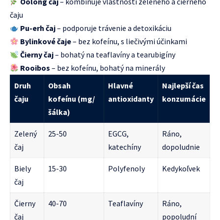
Oolong čaj
– kombinuje vlastnosti zeleného a čierneho
čaju
Pu-erh čaj
– podporuje trávenie a detoxikáciu
Bylinkové čaje
– bez kofeínu, s liečivými účinkami
Čierny čaj
– bohatý na teaflavíny a tearubigíny
Rooibos
– bez kofeínu, bohatý na minerály
Druh
Obsah
Hlavné
Najlepší čas
čaju
kofeínu (mg/
antioxidanty
konzumácie
šálka)
Zelený
25-50
EGCG,
Ráno,
čaj
katechíny
dopoludnie
Biely
15-30
Polyfenoly
Kedykoľvek
čaj
Čierny
40-70
Teaflavíny
Ráno,
čaj
popoludní