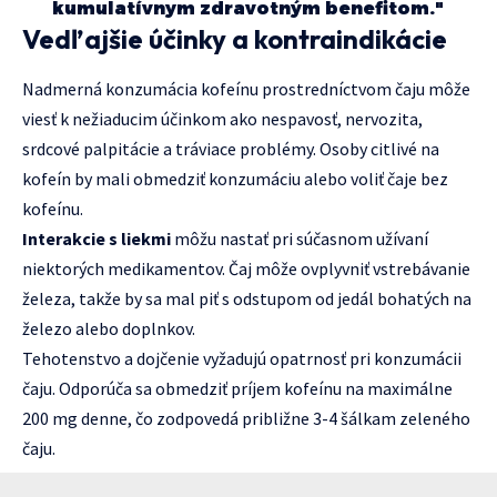
kumulatívnym zdravotným benefitom."
Vedľajšie účinky a kontraindikácie
Nadmerná konzumácia kofeínu prostredníctvom čaju môže
viesť k nežiaducim účinkom ako nespavosť, nervozita,
srdcové palpitácie a tráviace problémy. Osoby citlivé na
kofeín by mali obmedziť konzumáciu alebo voliť čaje bez
kofeínu.
Interakcie s liekmi
môžu nastať pri súčasnom užívaní
niektorých medikamentov. Čaj môže ovplyvniť vstrebávanie
železa, takže by sa mal piť s odstupom od jedál bohatých na
železo alebo doplnkov.
Tehotenstvo a dojčenie vyžadujú opatrnosť pri konzumácii
čaju. Odporúča sa obmedziť príjem kofeínu na maximálne
200 mg denne, čo zodpovedá približne 3-4 šálkam zeleného
čaju.