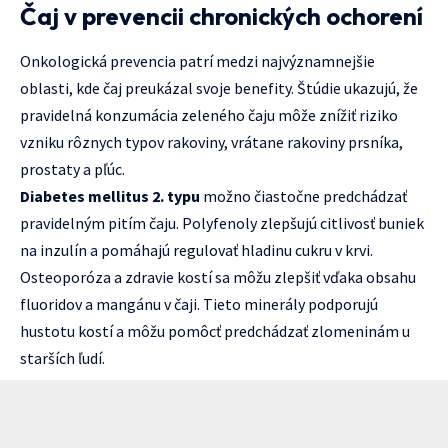
Čaj v prevencii chronických ochorení
Onkologická prevencia patrí medzi najvýznamnejšie
oblasti, kde čaj preukázal svoje benefity. Štúdie ukazujú, že
pravidelná konzumácia zeleného čaju môže znížiť riziko
vzniku rôznych typov rakoviny, vrátane rakoviny prsníka,
prostaty a pľúc.
Diabetes mellitus 2. typu
možno čiastočne predchádzať
pravidelným pitím čaju. Polyfenoly zlepšujú citlivosť buniek
na inzulín a pomáhajú regulovať hladinu cukru v krvi.
Osteoporóza a zdravie kostí sa môžu zlepšiť vďaka obsahu
fluoridov a mangánu v čaji. Tieto minerály podporujú
hustotu kostí a môžu pomôcť predchádzať zlomeninám u
starších ľudí.