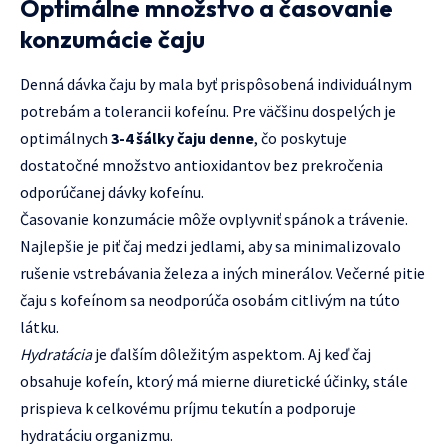
Optimálne množstvo a časovanie
konzumácie čaju
Denná dávka čaju by mala byť prispôsobená individuálnym
potrebám a tolerancii kofeínu. Pre väčšinu dospelých je
optimálnych
3-4 šálky čaju denne
, čo poskytuje
dostatočné množstvo antioxidantov bez prekročenia
odporúčanej dávky kofeínu.
Časovanie konzumácie môže ovplyvniť spánok a trávenie.
Najlepšie je piť čaj medzi jedlami, aby sa minimalizovalo
rušenie vstrebávania železa a iných minerálov. Večerné pitie
čaju s kofeínom sa neodporúča osobám citlivým na túto
látku.
Hydratácia
je ďalším dôležitým aspektom. Aj keď čaj
obsahuje kofeín, ktorý má mierne diuretické účinky, stále
prispieva k celkovému príjmu tekutín a podporuje
hydratáciu organizmu.