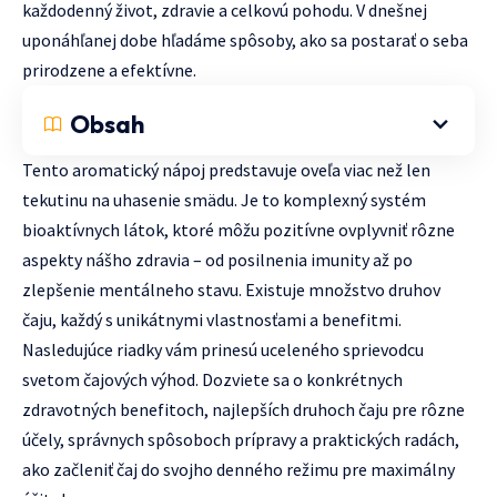
každodenný život, zdravie a celkovú pohodu. V dnešnej
uponáhľanej dobe hľadáme spôsoby, ako sa postarať o seba
prirodzene a efektívne.
Obsah
Tento aromatický nápoj predstavuje oveľa viac než len
tekutinu na uhasenie smädu. Je to komplexný systém
bioaktívnych látok, ktoré môžu pozitívne ovplyvniť rôzne
aspekty nášho zdravia – od posilnenia imunity až po
zlepšenie mentálneho stavu. Existuje množstvo druhov
čaju, každý s unikátnymi vlastnosťami a benefitmi.
Nasledujúce riadky vám prinesú uceleného sprievodcu
svetom čajových výhod. Dozviete sa o konkrétnych
zdravotných benefitoch, najlepších druhoch čaju pre rôzne
účely, správnych spôsoboch prípravy a praktických radách,
ako začleniť čaj do svojho denného režimu pre maximálny