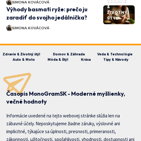
ZDRAVIE
SIMONA KOVÁCOVÁ
&
Výhody basmati ryže: prečo ju
ŽIVOTNÝ
zaradiť do svojho jedálnička?
ŠTÝL
SIMONA KOVÁCOVÁ
Zdravie & Životný štýl
Domov & Záhrada
Veda & Technológie
Auto & Moto
Móda & Štýl
Krása
Tipy & Návody
Časopis MonoGramSK - Moderné myšlienky,
večné hodnoty
Informácie uvedené na tejto webovej stránke slúžia len na
zábavné účely. Neposkytujeme žiadne záruky, výslovné ani
implicitné, týkajúce sa úplnosti, presnosti, primeranosti,
zákonnosti, užitočnosti, spoľahlivosti, vhodnosti, dostupnosti ani