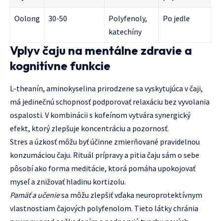
Oolong
30-50
Polyfenoly,
Po jedle
katechíny
Vplyv čaju na mentálne zdravie a
kognitívne funkcie
L-theanín, aminokyselina prirodzene sa vyskytujúca v čaji,
má jedinečnú schopnosť podporovať relaxáciu bez vyvolania
ospalosti. V kombinácii s kofeínom vytvára synergický
efekt, ktorý zlepšuje koncentráciu a pozornosť.
Stres a úzkosť môžu byť účinne zmierňované pravidelnou
konzumáciou čaju. Rituál prípravy a pitia čaju sám o sebe
pôsobí ako forma meditácie, ktorá pomáha upokojovať
myseľ a znižovať hladinu kortizolu.
Pamäť a učenie
sa môžu zlepšiť vďaka neuroprotektívnym
vlastnostiam čajových polyfenolom. Tieto látky chránia