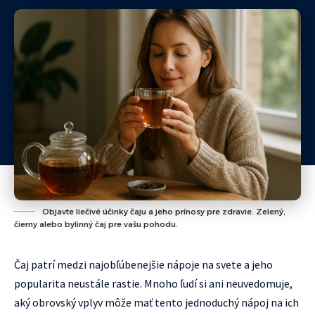
Objavte liečivé účinky čaju a jeho prínosy pre zdravie. Zelený,
čierny alebo bylinný čaj pre vašu pohodu.
Čaj patrí medzi najobľúbenejšie nápoje na svete a jeho
popularita neustále rastie. Mnoho ľudí si ani neuvedomuje,
aký obrovský vplyv môže mať tento jednoduchý nápoj na ich