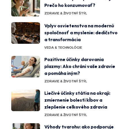
Prečo ho konzumovať?
ZDRAVIE & ŽIVOTNÝ ŠTÝL
Vplyv osvietenstva na modernú
spoločnosť a myslenie: dedičstvo
a transformácia
VEDA & TECHNOLÓGIE
Pozitívne účinky darovania
plazmy: Ako chráni vaše zdravie
a pomáha iným?
ZDRAVIE & ŽIVOTNÝ ŠTÝL
Liečivé účinky státia na okraji:
zmiernenie bolesti kĺbov a
zlepšenie celkového zdravia
ZDRAVIE & ŽIVOTNÝ ŠTÝL
Výhody tvarohu: ako podporuje