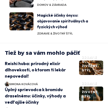
DOMOV & ZÁHRADA
Magické účinky ónyxu:
objavovanie spirituálnych a
fyzických výhod
ZDRAVIE & ŽIVOTNÝ ŠTÝL
Tiež by sa vám mohlo páčiť
ZDRAVIE
&
Reishi huba: prírodný elixír
ŽIVOTNÝ
dlhovekosti, o ktorom ti lekár
ŠTÝL
nepovedal!
ZDRAVIE
SIMONA KOVÁCOVÁ
&
Úplný sprievodca k bromidu
ŽIVOTNÝ
draselnému: účinky, výhody a
ŠTÝL
vedľajšie účinky