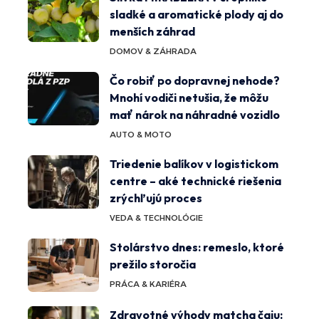
sladké a aromatické plody aj do
menších záhrad
DOMOV & ZÁHRADA
Čo robiť po dopravnej nehode?
Mnohí vodiči netušia, že môžu
mať nárok na náhradné vozidlo
AUTO & MOTO
Triedenie balíkov v logistickom
centre – aké technické riešenia
zrýchľujú proces
VEDA & TECHNOLÓGIE
Stolárstvo dnes: remeslo, ktoré
prežilo storočia
PRÁCA & KARIÉRA
Zdravotné výhody matcha čaju: