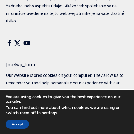
žiadneho iného aspektu údajov. Akékoľvek spoliehanie sa na
informácie uvedené na tejto webovej stránke je na vaše vlastné
riziko.
[mc4wp_form]
Our website stores cookies on your computer. They allow us to
remember you and help personalize your experience with our
site..
We are using cookies to give you the best experience on our
Read our
privacy policy
for more information.
website.
You can find out more about which cookies we are using or
switch them off in
settings
.
Copyright © 2014-2025 MonoGramSK. All Rights Reserved.
Accept