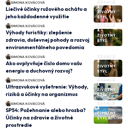
ZDRAVIE
SIMONA KOVÁCOVÁ
&
Liečivé účinky ružového achátu a
ŽIVOTNÝ
jeho každodenné využitie
ŠTÝL
ZDRAVIE
SIMONA KOVÁCOVÁ
&
Výhody turistiky: zlepšenie
ŽIVOTNÝ
zdravia, duševnej pohody a rozvoj
ŠTÝL
environmentálneho povedomia
ZDRAVIE
SIMONA KOVÁCOVÁ
&
Ako ovplyvňuje číslo domu vašu
ŽIVOTNÝ
energiu a duchovný rozvoj?
ŠTÝL
ZDRAVIE
SIMONA KOVÁCOVÁ
&
Ultrazvukové vyšetrenie: Výhody,
ŽIVOTNÝ
riziká a účinky na organizmus
ŠTÝL
ZDRAVIE
SIMONA KOVÁCOVÁ
&
SP54: Požehnanie alebo hrozba?
ŽIVOTNÝ
Účinky na zdravie a životné
ŠTÝL
prostredie