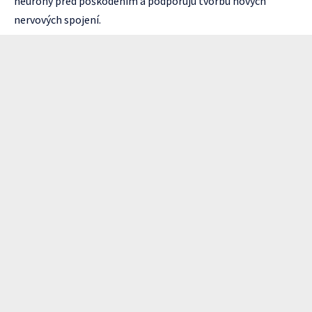
neurony pred poškodením a podporujú tvorbu nových
nervových spojení.