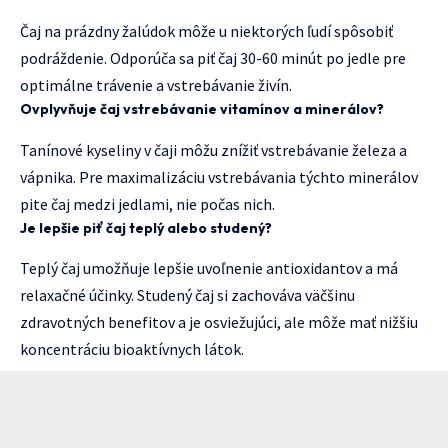
Čaj na prázdny žalúdok môže u niektorých ľudí spôsobiť
podráždenie. Odporúča sa piť čaj 30-60 minút po jedle pre
optimálne trávenie a vstrebávanie živín.
Ovplyvňuje čaj vstrebávanie vitamínov a minerálov?
Tanínové kyseliny v čaji môžu znížiť vstrebávanie železa a
vápnika. Pre maximalizáciu vstrebávania týchto minerálov
pite čaj medzi jedlami, nie počas nich.
Je lepšie piť čaj teplý alebo studený?
Teplý čaj umožňuje lepšie uvoľnenie antioxidantov a má
relaxačné účinky. Studený čaj si zachováva väčšinu
zdravotných benefitov a je osviežujúci, ale môže mať nižšiu
koncentráciu bioaktívnych látok.