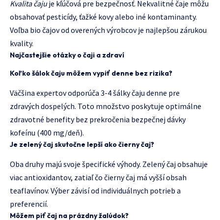
Kvalita čaju
je kľúčová pre bezpečnosť. Nekvalitné čaje môžu
obsahovať pesticídy, ťažké kovy alebo iné kontaminanty.
Voľba bio čajov od overených výrobcov je najlepšou zárukou
kvality.
Najčastejšie otázky o čaji a zdraví
Koľko šálok čaju môžem vypiť denne bez rizika?
Väčšina expertov odporúča 3-4 šálky čaju denne pre
zdravých dospelých. Toto množstvo poskytuje optimálne
zdravotné benefity bez prekročenia bezpečnej dávky
kofeínu (400 mg/deň).
Je zelený čaj skutočne lepší ako čierny čaj?
Oba druhy majú svoje špecifické výhody. Zelený čaj obsahuje
viac antioxidantov, zatiaľ čo čierny čaj má vyšší obsah
teaflavínov. Výber závisí od individuálnych potrieb a
preferencií.
Môžem piť čaj na prázdny žalúdok?