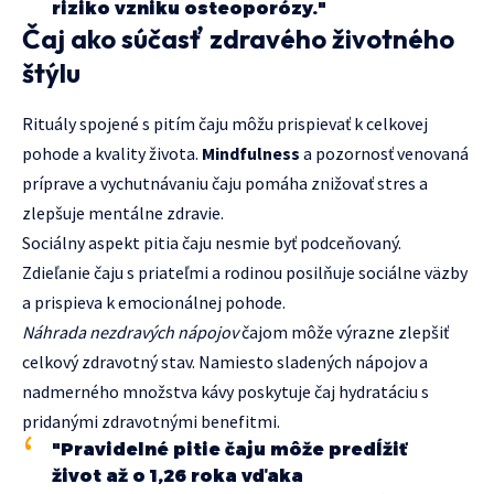
riziko vzniku osteoporózy."
Čaj ako súčasť zdravého životného
štýlu
Rituály spojené s pitím čaju môžu prispievať k celkovej
pohode a kvality života.
Mindfulness
a pozornosť venovaná
príprave a vychutnávaniu čaju pomáha znižovať stres a
zlepšuje mentálne zdravie.
Sociálny aspekt pitia čaju nesmie byť podceňovaný.
Zdieľanie čaju s priateľmi a rodinou posilňuje sociálne väzby
a prispieva k emocionálnej pohode.
Náhrada nezdravých nápojov
čajom môže výrazne zlepšiť
celkový zdravotný stav. Namiesto sladených nápojov a
nadmerného množstva kávy poskytuje čaj hydratáciu s
pridanými zdravotnými benefitmi.
"Pravidelné pitie čaju môže predĺžiť
život až o 1,26 roka vďaka