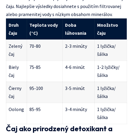
čaju. Najlepšie výsledky dosiahnete s použitím filtrovanej
alebo pramenitej vody s nízkym obsahom minerálov.
Druh
Teplota vody
Doba
Množstvo
čaju
(°C)
lúhovania
čaju
Zelený
70-80
2-3 minúty
1 lyžička/
čaj
šálka
Biely
75-85
4-6 minút
1-2 lyžičky/
čaj
šálka
Čierny
95-100
3-5 minút
1 lyžička/
čaj
šálka
Oolong
85-95
3-4 minúty
1 lyžička/
šálka
Čaj ako prirodzený detoxikant a