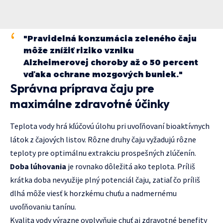
"Pravidelná konzumácia zeleného čaju
môže znížiť riziko vzniku
Alzheimerovej choroby až o 50 percent
vďaka ochrane mozgových buniek."
Správna príprava čaju pre
maximálne zdravotné účinky
Teplota vody hrá kľúčovú úlohu pri uvoľňovaní bioaktívnych
látok z čajových listov. Rôzne druhy čaju vyžadujú rôzne
teploty pre optimálnu extrakciu prospešných zlúčenín.
Doba lúhovania
je rovnako dôležitá ako teplota. Príliš
krátka doba nevyužije plný potenciál čaju, zatiaľ čo príliš
dlhá môže viesť k horzkému chuťu a nadmernému
uvoľňovaniu tanínu.
Kvalita vody výrazne ovplyvňuje chuť aj zdravotné benefity