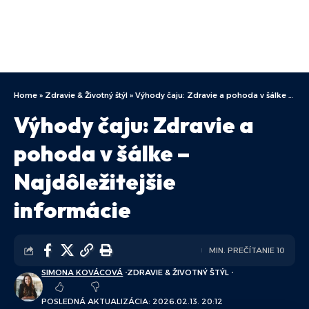
Home
»
Zdravie & Životný štýl
»
Výhody čaju: Zdravie a pohoda v šálke – Najdôležitejšie informácie
Výhody čaju: Zdravie a
pohoda v šálke –
Najdôležitejšie
informácie
MIN. PREČÍTANIE 10
SIMONA KOVÁCOVÁ
ZDRAVIE & ŽIVOTNÝ ŠTÝL
POSLEDNÁ AKTUALIZÁCIA: 2026.02.13. 20:12