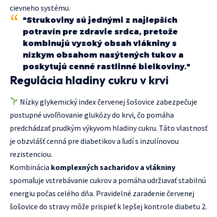
cievneho systému.
"Strukoviny sú jednými z najlepších
potravín pre zdravie srdca, pretože
kombinujú vysoký obsah vlákniny s
nízkym obsahom nasýtených tukov a
poskytujú cenné rastlinné bielkoviny."
Regulácia hladiny cukru v krvi
Nízky glykemický index červenej šošovice zabezpečuje
postupné uvoľňovanie glukózy do krvi, čo pomáha
predchádzať prudkým výkyvom hladiny cukru. Táto vlastnosť
je obzvlášť cenná pre diabetikov a ľudí s inzulínovou
rezistenciou.
Kombinácia
komplexných sacharidov a vlákniny
spomaľuje vstrebávanie cukrov a pomáha udržiavať stabilnú
energiu počas celého dňa. Pravidelné zaradenie červenej
šošovice do stravy môže prispieť k lepšej kontrole diabetu 2.