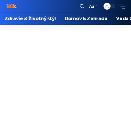
Aa
Zdravie & Životný štýl
Domov & Záhrada
Veda 