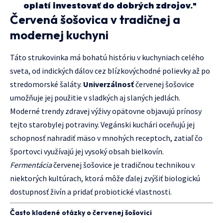
oplatí investovať do dobrých zdrojov."
Červená šošovica v tradičnej a
modernej kuchyni
Táto strukovinka má bohatú históriu v kuchyniach celého
sveta, od indických dálov cez blízkovýchodné polievky až po
stredomorské šaláty.
Univerzálnosť
červenej šošovice
umožňuje jej použitie v sladkých aj slaných jedlách.
Moderné trendy zdravej výživy opätovne objavujú prínosy
tejto starobylej potraviny. Vegánski kuchári oceňujú jej
schopnosť nahradiť mäso v mnohých receptoch, zatiaľ čo
športovci využívajú jej vysoký obsah bielkovín.
Fermentácia
červenej šošovice je tradičnou technikou v
niektorých kultúrach, ktorá môže ďalej zvýšiť biologickú
dostupnosť živín a pridať probiotické vlastnosti.
Často kladené otázky o červenej šošovici