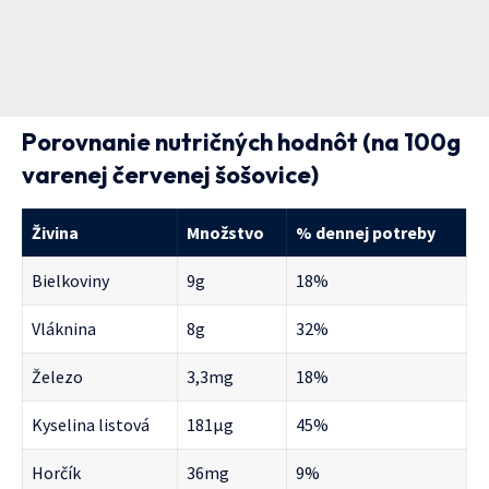
Porovnanie nutričných hodnôt (na 100g
varenej červenej šošovice)
Živina
Množstvo
% dennej potreby
Bielkoviny
9g
18%
Vláknina
8g
32%
Železo
3,3mg
18%
Kyselina listová
181μg
45%
Horčík
36mg
9%