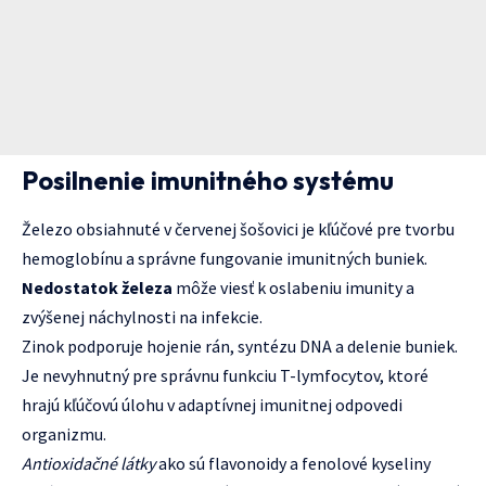
Posilnenie imunitného systému
Železo obsiahnuté v červenej šošovici je kľúčové pre tvorbu
hemoglobínu a správne fungovanie imunitných buniek.
Nedostatok železa
môže viesť k oslabeniu imunity a
zvýšenej náchylnosti na infekcie.
Zinok podporuje hojenie rán, syntézu DNA a delenie buniek.
Je nevyhnutný pre správnu funkciu T-lymfocytov, ktoré
hrajú kľúčovú úlohu v adaptívnej imunitnej odpovedi
organizmu.
Antioxidačné látky
ako sú flavonoidy a fenolové kyseliny