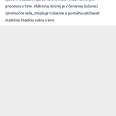
procesov v tele.
Vláknina
, ktorej je v červenej šošovici
výnimočne veľa, zlepšuje trávenie a pomáha udržiavať
stabilnú hladinu cukru v krvi.