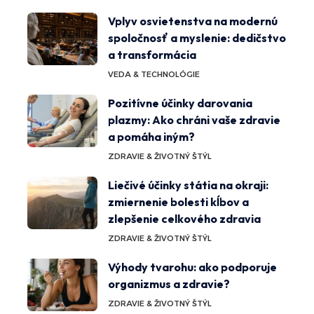
Vplyv osvietenstva na modernú
spoločnosť a myslenie: dedičstvo
a transformácia
VEDA & TECHNOLÓGIE
Pozitívne účinky darovania
plazmy: Ako chráni vaše zdravie
a pomáha iným?
ZDRAVIE & ŽIVOTNÝ ŠTÝL
Liečivé účinky státia na okraji:
zmiernenie bolesti kĺbov a
zlepšenie celkového zdravia
ZDRAVIE & ŽIVOTNÝ ŠTÝL
Výhody tvarohu: ako podporuje
organizmus a zdravie?
ZDRAVIE & ŽIVOTNÝ ŠTÝL