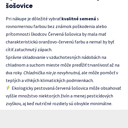
šošovice
Pri nákupe je dôležité vybrať
kvalitné semená
s
rovnomernou farbou bez známok poškodenia alebo
prítomnosti škodcov. Červená šošovica by mala mať
charakteristickú oranžovo-červenú farbu a nemal by byť
cítiť zatuchnutý zápach.
Správne skladovanie v vzduchotesných nádobách na
chladnom a suchom mieste môže predĺžiť trvanlivosť až na
dva roky.
Chladnička nie je nevyhnutná
, ale môže pomôcť v
teplých a vlhkých klimatických podmienkach.
Ekologicky pestovaná červená šošovica môže obsahovať
vyššie množstvo niektorých živín a menej pesticídových
zvyškov, aj keď nutričné rozdiely sú obvykle minimálne.