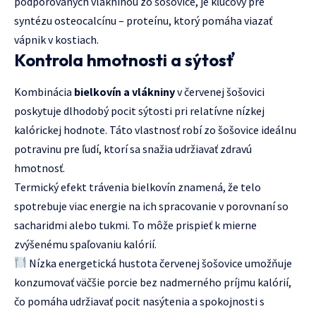
podporovaných vlákninou zo šošovice, je kľúčový pre
syntézu osteocalcínu – proteínu, ktorý pomáha viazať
vápnik v kostiach.
Kontrola hmotnosti a sýtosť
Kombinácia
bielkovín a vlákniny
v červenej šošovici
poskytuje dlhodobý pocit sýtosti pri relatívne nízkej
kalórickej hodnote. Táto vlastnosť robí zo šošovice ideálnu
potravinu pre ľudí, ktorí sa snažia udržiavať zdravú
hmotnosť.
Termický efekt trávenia bielkovín znamená, že telo
spotrebuje viac energie na ich spracovanie v porovnaní so
sacharidmi alebo tukmi. To môže prispieť k mierne
zvýšenému spaľovaniu kalórií.
Nízka energetická hustota červenej šošovice umožňuje
konzumovať väčšie porcie bez nadmerného príjmu kalórií,
čo pomáha udržiavať pocit nasýtenia a spokojnosti s