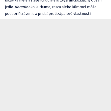
bazalka nielen zlepší chuť, ale aj zvýši antioxidačný obsah
jedla.
Korenie
ako kurkuma, rasca alebo kümmel môže
podporiť trávenie a pridať protizápalové vlastnosti.