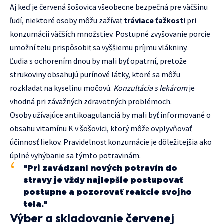
Aj keď je červená šošovica všeobecne bezpečná pre väčšinu
ľudí, niektoré osoby môžu zažívať
tráviace ťažkosti
pri
konzumácii väčších množstiev. Postupné zvyšovanie porcie
umožní telu prispôsobiť sa vyššiemu príjmu vlákniny.
Ľudia s ochorením dnou by mali byť opatrní, pretože
strukoviny obsahujú purínové látky, ktoré sa môžu
rozkladať na kyselinu močovú.
Konzultácia s lekárom
je
vhodná pri závažných zdravotných problémoch.
Osoby užívajúce antikoagulanciá by mali byť informované o
obsahu vitamínu K v šošovici, ktorý môže ovplyvňovať
účinnosť liekov. Pravidelnosť konzumácie je dôležitejšia ako
úplné vyhýbanie sa týmto potravinám.
"Pri zavádzaní nových potravín do
stravy je vždy najlepšie postupovať
postupne a pozorovať reakcie svojho
tela."
Výber a skladovanie červenej