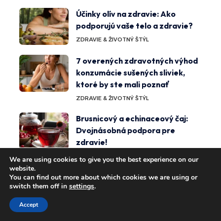
Účinky olív na zdravie: Ako
podporujú vaše telo a zdravie?
ZDRAVIE & ŽIVOTNÝ ŠTÝL
7 overených zdravotných výhod
konzumácie sušených sliviek,
ktoré by ste mali poznať
ZDRAVIE & ŽIVOTNÝ ŠTÝL
Brusnicový a echinaceový čaj:
Dvojnásobná podpora pre
zdravie!
ZDRAVIE & ŽIVOTNÝ ŠTÝL
We are using cookies to give you the best experience on our
website.
WD-40 a guma: Výhody a
You can find out more about which cookies we are using or
switch them off in
settings
.
nevýhody pri používaní
DOMOV & ZÁHRADA
Accept