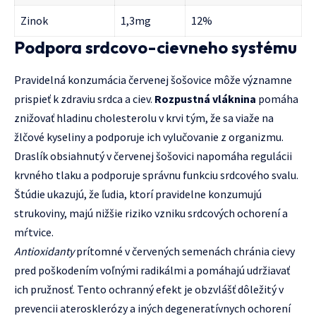
Zinok
1,3mg
12%
Podpora srdcovo-cievneho systému
Pravidelná konzumácia červenej šošovice môže významne
prispieť k zdraviu srdca a ciev.
Rozpustná vláknina
pomáha
znižovať hladinu cholesterolu v krvi tým, že sa viaže na
žlčové kyseliny a podporuje ich vylučovanie z organizmu.
Draslík obsiahnutý v červenej šošovici napomáha regulácii
krvného tlaku a podporuje správnu funkciu srdcového svalu.
Štúdie ukazujú, že ľudia, ktorí pravidelne konzumujú
strukoviny, majú nižšie riziko vzniku srdcových ochorení a
mŕtvice.
Antioxidanty
prítomné v červených semenách chránia cievy
pred poškodením voľnými radikálmi a pomáhajú udržiavať
ich pružnosť. Tento ochranný efekt je obzvlášť dôležitý v
prevencii aterosklerózy a iných degeneratívnych ochorení