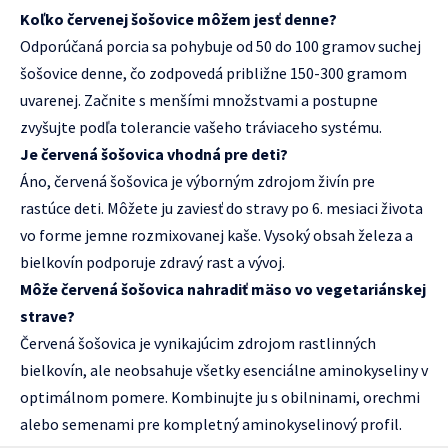
Koľko červenej šošovice môžem jesť denne?
Odporúčaná porcia sa pohybuje od 50 do 100 gramov suchej
šošovice denne, čo zodpovedá približne 150-300 gramom
uvarenej. Začnite s menšími množstvami a postupne
zvyšujte podľa tolerancie vašeho tráviaceho systému.
Je červená šošovica vhodná pre deti?
Áno, červená šošovica je výborným zdrojom živín pre
rastúce deti. Môžete ju zaviesť do stravy po 6. mesiaci života
vo forme jemne rozmixovanej kaše. Vysoký obsah železa a
bielkovín podporuje zdravý rast a vývoj.
Môže červená šošovica nahradiť mäso vo vegetariánskej
strave?
Červená šošovica je vynikajúcim zdrojom rastlinných
bielkovín, ale neobsahuje všetky esenciálne aminokyseliny v
optimálnom pomere. Kombinujte ju s obilninami, orechmi
alebo semenami pre kompletný aminokyselinový profil.