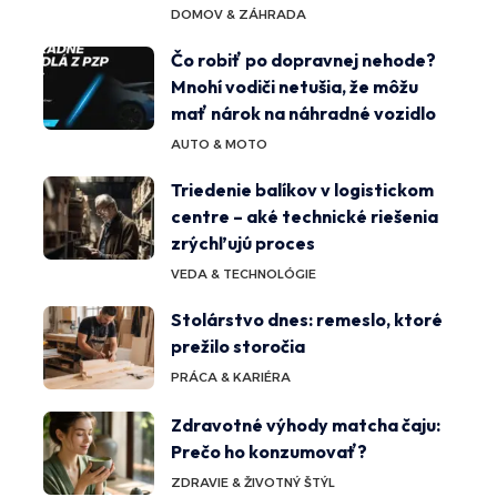
DOMOV & ZÁHRADA
Čo robiť po dopravnej nehode?
Mnohí vodiči netušia, že môžu
mať nárok na náhradné vozidlo
AUTO & MOTO
Triedenie balíkov v logistickom
centre – aké technické riešenia
zrýchľujú proces
VEDA & TECHNOLÓGIE
Stolárstvo dnes: remeslo, ktoré
prežilo storočia
PRÁCA & KARIÉRA
Zdravotné výhody matcha čaju:
Prečo ho konzumovať?
ZDRAVIE & ŽIVOTNÝ ŠTÝL