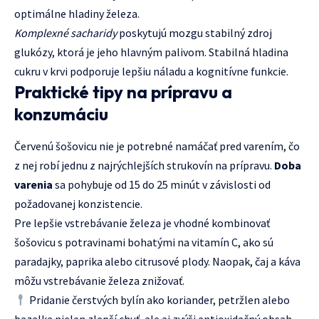
optimálne hladiny železa.
Komplexné sacharidy
poskytujú mozgu stabilný zdroj
glukózy, ktorá je jeho hlavným palivom. Stabilná hladina
cukru v krvi podporuje lepšiu náladu a kognitívne funkcie.
Praktické tipy na prípravu a
konzumáciu
Červenú šošovicu nie je potrebné namáčať pred varením, čo
z nej robí jednu z najrýchlejších strukovín na prípravu.
Doba
varenia
sa pohybuje od 15 do 25 minút v závislosti od
požadovanej konzistencie.
Pre lepšie vstrebávanie železa je vhodné kombinovať
šošovicu s potravinami bohatými na vitamín C, ako sú
paradajky, paprika alebo citrusové plody. Naopak, čaj a káva
môžu vstrebávanie železa znižovať.
Pridanie čerstvých bylín ako koriander, petržlen alebo