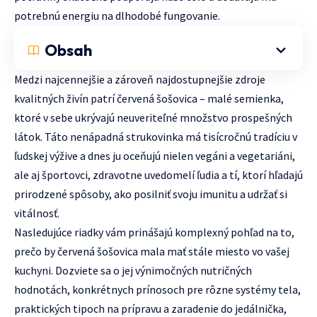
potrebnú energiu na dlhodobé fungovanie.
Obsah
Medzi najcennejšie a zároveň najdostupnejšie zdroje
kvalitných živín patrí červená šošovica – malé semienka,
ktoré v sebe ukrývajú neuveriteľné množstvo prospešných
látok. Táto nenápadná strukovinka má tisícročnú tradíciu v
ľudskej výžive a dnes ju oceňujú nielen vegáni a vegetariáni,
ale aj športovci, zdravotne uvedomelí ľudia a tí, ktorí hľadajú
prirodzené spôsoby, ako posilniť svoju imunitu a udržať si
vitálnosť.
Nasledujúce riadky vám prinášajú komplexný pohľad na to,
prečo by červená šošovica mala mať stále miesto vo vašej
kuchyni. Dozviete sa o jej výnimočných nutričných
hodnotách, konkrétnych prínosoch pre rôzne systémy tela,
praktických tipoch na prípravu a zaradenie do jedálnička,