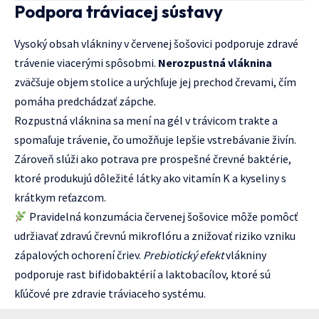
Podpora tráviacej sústavy
Vysoký obsah vlákniny v červenej šošovici podporuje zdravé
trávenie viacerými spôsobmi.
Nerozpustná vláknina
zväčšuje objem stolice a urýchľuje jej prechod črevami, čím
pomáha predchádzať zápche.
Rozpustná vláknina sa mení na gél v trávicom trakte a
spomaľuje trávenie, čo umožňuje lepšie vstrebávanie živín.
Zároveň slúži ako potrava pre prospešné črevné baktérie,
ktoré produkujú dôležité látky ako vitamín K a kyseliny s
krátkym reťazcom.
Pravidelná konzumácia červenej šošovice môže pomôcť
udržiavať zdravú črevnú mikroflóru a znižovať riziko vzniku
zápalových ochorení čriev.
Prebiotický efekt
vlákniny
podporuje rast bifidobaktérií a laktobacílov, ktoré sú
kľúčové pre zdravie tráviaceho systému.