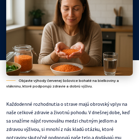
Objavte výhody červenej šošovice bohaté na bielkoviny a
vlákninu, ktoré podporujú zdravie a dobrú výživu.
Každodenné rozhodnutia o strave majú obrovský vplyv na
naše celkové zdravie a životnú pohodu. V dnešnej dobe, keď
sa snažíme nájsť rovnováhu medzi chutným jedlom a
zdravou výživou, si mnohí z nás kladú otázku, ktoré
potraviny skutočně podporujú naše telo a dodávajú mu