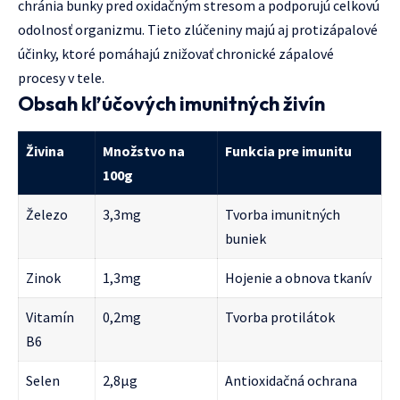
chránia bunky pred oxidačným stresom a podporujú celkovú
odolnosť organizmu. Tieto zlúčeniny majú aj protizápalové
účinky, ktoré pomáhajú znižovať chronické zápalové
procesy v tele.
Obsah kľúčových imunitných živín
Živina
Množstvo na
Funkcia pre imunitu
100g
Železo
3,3mg
Tvorba imunitných
buniek
Zinok
1,3mg
Hojenie a obnova tkanív
Vitamín
0,2mg
Tvorba protilátok
B6
Selen
2,8μg
Antioxidačná ochrana