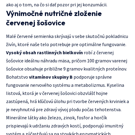
ako aj o tom, na čo si dať pozor pri jej konzumácii.
Výnimočné nutričné zloženie
červenej šošovice
Malé červené semienka skrývajú v sebe skutočnú pokladnicu
živín, ktoré naše telo potrebuje pre optimálne fungovanie.
Vysoký obsah rastlinných bielkovín
robí z červenej
šošovice ideálnu náhradu mäsa, pričom 100 gramov varenej
šošovice obsahuje približne 9 gramov kvalitných proteínov.
Bohatstvo
vitamínov skupiny B
podporuje správne
fungovanie nervového systému a metabolizmus. Kyselina
listová, ktorá je v červenej šošovici obzvlášť hojne
zastúpená, hrá kľúčovú úlohu pri tvorbe červených krviniek a
je nevyhnutná pre zdravý vývoj plodu počas tehotenstva.
Minerálne látky ako železo, zinok, fosfor a horčík
prispievajú k udržaniu zdravých kostí, podporujú imunitný
systém a zúčastňujú sa na stovkách enzymatických