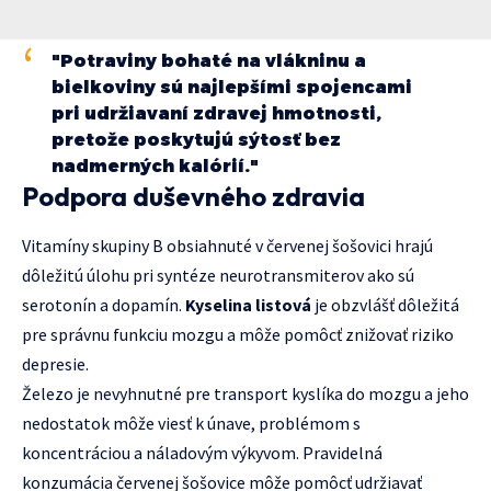
"Potraviny bohaté na vlákninu a
bielkoviny sú najlepšími spojencami
pri udržiavaní zdravej hmotnosti,
pretože poskytujú sýtosť bez
nadmerných kalórií."
Podpora duševného zdravia
Vitamíny skupiny B obsiahnuté v červenej šošovici hrajú
dôležitú úlohu pri syntéze neurotransmiterov ako sú
serotonín a dopamín.
Kyselina listová
je obzvlášť dôležitá
pre správnu funkciu mozgu a môže pomôcť znižovať riziko
depresie.
Železo je nevyhnutné pre transport kyslíka do mozgu a jeho
nedostatok môže viesť k únave, problémom s
koncentráciou a náladovým výkyvom. Pravidelná
konzumácia červenej šošovice môže pomôcť udržiavať