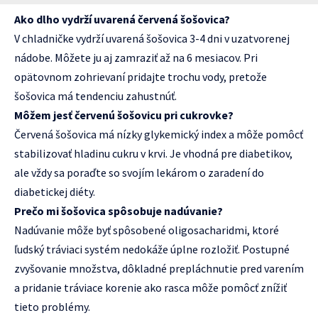
Ako dlho vydrží uvarená červená šošovica?
V chladničke vydrží uvarená šošovica 3-4 dni v uzatvorenej
nádobe. Môžete ju aj zamraziť až na 6 mesiacov. Pri
opätovnom zohrievaní pridajte trochu vody, pretože
šošovica má tendenciu zahustnúť.
Môžem jesť červenú šošovicu pri cukrovke?
Červená šošovica má nízky glykemický index a môže pomôcť
stabilizovať hladinu cukru v krvi. Je vhodná pre diabetikov,
ale vždy sa poraďte so svojím lekárom o zaradení do
diabetickej diéty.
Prečo mi šošovica spôsobuje nadúvanie?
Nadúvanie môže byť spôsobené oligosacharidmi, ktoré
ľudský tráviaci systém nedokáže úplne rozložiť. Postupné
zvyšovanie množstva, dôkladné prepláchnutie pred varením
a pridanie tráviace korenie ako rasca môže pomôcť znížiť
tieto problémy.