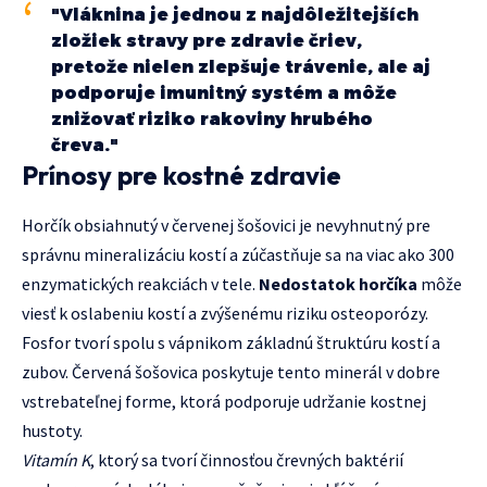
"Vláknina je jednou z najdôležitejších
zložiek stravy pre zdravie čriev,
pretože nielen zlepšuje trávenie, ale aj
podporuje imunitný systém a môže
znižovať riziko rakoviny hrubého
čreva."
Prínosy pre kostné zdravie
Horčík obsiahnutý v červenej šošovici je nevyhnutný pre
správnu mineralizáciu kostí a zúčastňuje sa na viac ako 300
enzymatických reakciách v tele.
Nedostatok horčíka
môže
viesť k oslabeniu kostí a zvýšenému riziku osteoporózy.
Fosfor tvorí spolu s vápnikom základnú štruktúru kostí a
zubov. Červená šošovica poskytuje tento minerál v dobre
vstrebateľnej forme, ktorá podporuje udržanie kostnej
hustoty.
Vitamín K
, ktorý sa tvorí činnosťou črevných baktérií