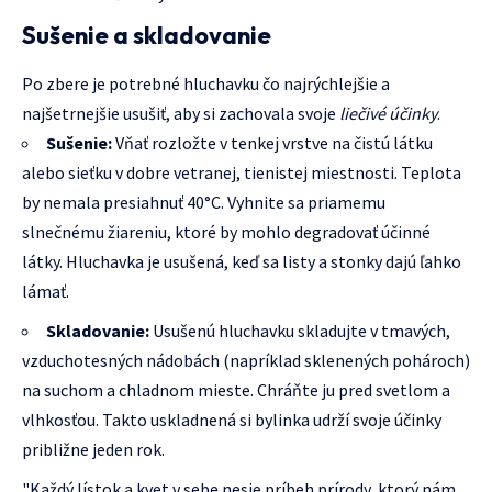
Sušenie a skladovanie
Po zbere je potrebné hluchavku čo najrýchlejšie a
najšetrnejšie usušiť, aby si zachovala svoje
liečivé účinky
.
Sušenie:
Vňať rozložte v tenkej vrstve na čistú látku
alebo sieťku v dobre vetranej, tienistej miestnosti. Teplota
by nemala presiahnuť 40°C. Vyhnite sa priamemu
slnečnému žiareniu, ktoré by mohlo degradovať účinné
látky. Hluchavka je usušená, keď sa listy a stonky dajú ľahko
lámať.
Skladovanie:
Usušenú hluchavku skladujte v tmavých,
vzduchotesných nádobách (napríklad sklenených pohároch)
na suchom a chladnom mieste. Chráňte ju pred svetlom a
vlhkosťou. Takto uskladnená si bylinka udrží svoje účinky
približne jeden rok.
"Každý lístok a kvet v sebe nesie príbeh prírody, ktorý nám