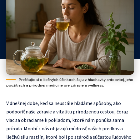
Prečítajte si o liečivých účinkoch čaju z hluchavky srdcovitej, jeho
použitiach a prírodnej medicíne pre zdravie a wellness.
V dnešnej dobe, keď sa neustále hľadáme spôsoby, ako
podporiť naše zdravie a vitalitu prirodzenou cestou, čoraz
viac sa obraciame k pokladom, ktoré nám ponúka sama
príroda. Mnohí z nás objavujú múdrosť našich predkov a
liečivú silu rastlín, ktoré boli po stáročia súčasťou ľudového