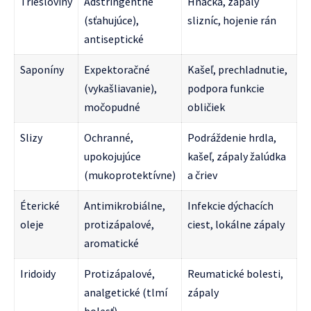
Triesloviny
Adstringentné
Hnačka, zápaly
(sťahujúce),
slizníc, hojenie rán
antiseptické
Saponíny
Expektoračné
Kašeľ, prechladnutie,
(vykašliavanie),
podpora funkcie
močopudné
obličiek
Slizy
Ochranné,
Podráždenie hrdla,
upokojujúce
kašeľ, zápaly žalúdka
(mukoprotektívne)
a čriev
Éterické
Antimikrobiálne,
Infekcie dýchacích
oleje
protizápalové,
ciest, lokálne zápaly
aromatické
Iridoidy
Protizápalové,
Reumatické bolesti,
analgetické (tlmí
zápaly