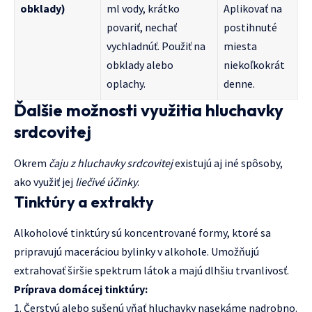
obklady)
ml vody, krátko
Aplikovať na
povariť, nechať
postihnuté
vychladnúť. Použiť na
miesta
obklady alebo
niekoľkokrát
oplachy.
denne.
Ďalšie možnosti využitia hluchavky
srdcovitej
Okrem
čaju z hluchavky srdcovitej
existujú aj iné spôsoby,
ako využiť jej
liečivé účinky
.
Tinktúry a extrakty
Alkoholové tinktúry sú koncentrované formy, ktoré sa
pripravujú maceráciou bylinky v alkohole. Umožňujú
extrahovať širšie spektrum látok a majú dlhšiu trvanlivosť.
Príprava domácej tinktúry:
Čerstvú alebo sušenú vňať hluchavky nasekáme nadrobno.