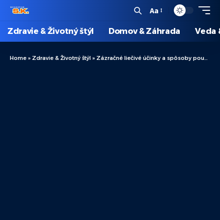
Aa
Zdravie & Životný štýl
Domov & Záhrada
Veda 
Home
»
Zdravie & Životný štýl
»
Zázračné liečivé účinky a spôsoby použitia čaju z hluchavky srdcovitej