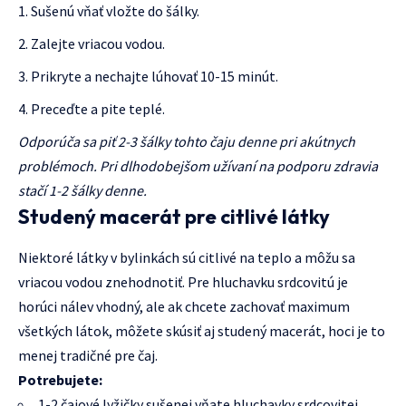
Sušenú vňať vložte do šálky.
Zalejte vriacou vodou.
Prikryte a nechajte lúhovať 10-15 minút.
Preceďte a pite teplé.
Odporúča sa piť 2-3 šálky tohto čaju denne pri akútnych
problémoch. Pri dlhodobejšom užívaní na podporu zdravia
stačí 1-2 šálky denne.
Studený macerát pre citlivé látky
Niektoré látky v bylinkách sú citlivé na teplo a môžu sa
vriacou vodou znehodnotiť. Pre hluchavku srdcovitú je
horúci nálev vhodný, ale ak chcete zachovať maximum
všetkých látok, môžete skúsiť aj studený macerát, hoci je to
menej tradičné pre čaj.
Potrebujete:
1-2 čajové lyžičky sušenej vňate hluchavky srdcovitej