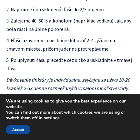
Naplníme ňou sklenenú fľašu do 2/3 objemu.
Zalejeme 40-60% alkoholom (napríklad vodkou) tak, aby
bola rastlina úplne ponorená.
Fľašu uzavrieme a necháme lúhovať 2-4 týždne na
tmavom mieste, pričom ju denne pretrepávame.
Po uplynutí času preceďte cez sitko a uskladnite v tmavej
fľaši.
Dávkovanie tinktúry je individuálne, zvyčajne sa užíva 10-20
kvapiek 2-3x denne rozmiešaných v malom množstve vody.
Obklady a kúpele
We are using cookies to give you the best experience on our
website.
Pre vonkajšie použitie je hluchavka srdcovitá mimoriadne
You can find out more about which cookies we are using or
switch them off in
settings
.
cenná.
Accept