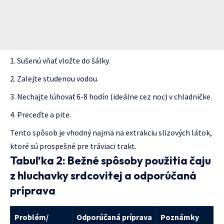
Sušenú vňať vložte do šálky.
Zalejte studenou vodou.
Nechajte lúhovať 6-8 hodín (ideálne cez noc) v chladničke.
Preceďte a pite.
Tento spôsob je vhodný najmä na extrakciu slizových látok,
ktoré sú prospešné pre tráviaci trakt.
Tabuľka 2: Bežné spôsoby použitia čaju
z hluchavky srdcovitej a odporúčaná
príprava
Problém/
Odporúčaná príprava
Poznámky