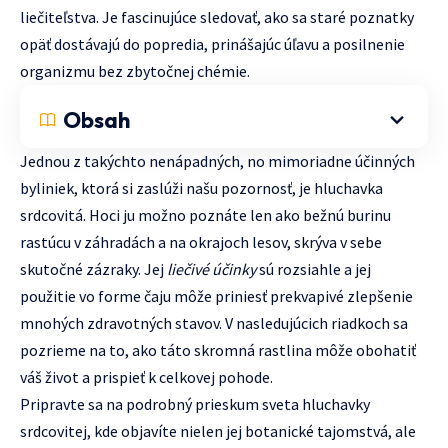
liečiteľstva. Je fascinujúce sledovať, ako sa staré poznatky
opäť dostávajú do popredia, prinášajúc úľavu a posilnenie
organizmu bez zbytočnej chémie.
Obsah
Jednou z takýchto nenápadných, no mimoriadne účinných
byliniek, ktorá si zaslúži našu pozornosť, je hluchavka
srdcovitá. Hoci ju možno poznáte len ako bežnú burinu
rastúcu v záhradách a na okrajoch lesov, skrýva v sebe
skutočné zázraky. Jej
liečivé účinky
sú rozsiahle a jej
použitie vo forme čaju môže priniesť prekvapivé zlepšenie
mnohých zdravotných stavov. V nasledujúcich riadkoch sa
pozrieme na to, ako táto skromná rastlina môže obohatiť
váš život a prispieť k celkovej pohode.
Pripravte sa na podrobný prieskum sveta hluchavky
srdcovitej, kde objavíte nielen jej botanické tajomstvá, ale