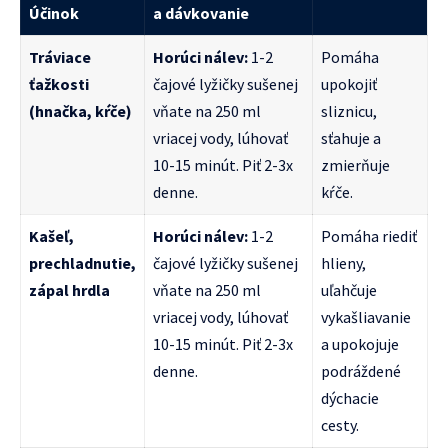
Účinok
a dávkovanie
Tráviace
Horúci nálev:
1-2
Pomáha
ťažkosti
čajové lyžičky sušenej
upokojiť
(hnačka, kŕče)
vňate na 250 ml
sliznicu,
vriacej vody, lúhovať
sťahuje a
10-15 minút. Piť 2-3x
zmierňuje
denne.
kŕče.
Kašeľ,
Horúci nálev:
1-2
Pomáha riediť
prechladnutie,
čajové lyžičky sušenej
hlieny,
zápal hrdla
vňate na 250 ml
uľahčuje
vriacej vody, lúhovať
vykašliavanie
10-15 minút. Piť 2-3x
a upokojuje
denne.
podráždené
dýchacie
cesty.