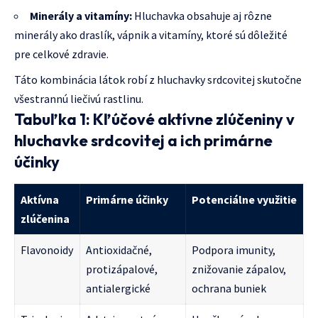
Minerály a vitamíny:
Hluchavka obsahuje aj rôzne
minerály ako draslík, vápnik a vitamíny, ktoré sú dôležité
pre celkové zdravie.
Táto kombinácia látok robí z hluchavky srdcovitej skutočne
všestrannú liečivú rastlinu.
Tabuľka 1: Kľúčové aktívne zlúčeniny v
hluchavke srdcovitej a ich primárne
účinky
Aktívna
Primárne účinky
Potenciálne využitie
zlúčenina
Flavonoidy
Antioxidačné,
Podpora imunity,
protizápalové,
znižovanie zápalov,
antialergické
ochrana buniek