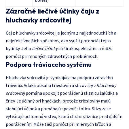
bolesť)
Zázračné liečivé účinky čaju z
hluchavky srdcovitej
Čaj z hluchavky srdcovitej je jedným z najjednoduchších a
najefektívnejších spôsobov, ako využiť potenciál tejto
bylinky. Jeho
liečivé účinky
sú širokospektrálne a môžu
pomôcť pri mnohých zdravotných problémoch.
Podpora tráviaceho systému
Hluchavka srdcovitá je vynikajúca na podporu zdravého
trávenia. Vďaka obsahu trieslovín a slizov
čaj z hluchavky
srdcovitej
pomáha upokojiť podráždenú sliznicu žalúdka a
čriev. Je účinný pri hnačkách, pretože triesloviny majú
sťahujúci účinok a pomáhajú spevniť stolicu. Slizy zase
vytvárajú ochrannú vrstvu, ktorá chráni sliznice pred ďalším
podráždením. Môže tiež pomôcť pri miernych kŕčoch a