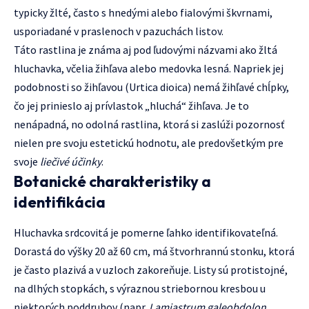
typicky žlté, často s hnedými alebo fialovými škvrnami,
usporiadané v praslenoch v pazuchách listov.
Táto rastlina je známa aj pod ľudovými názvami ako žltá
hluchavka, včelia žihľava alebo medovka lesná. Napriek jej
podobnosti so žihľavou (Urtica dioica) nemá žihľavé chĺpky,
čo jej prinieslo aj prívlastok „hluchá“ žihľava. Je to
nenápadná, no odolná rastlina, ktorá si zaslúži pozornosť
nielen pre svoju estetickú hodnotu, ale predovšetkým pre
svoje
liečivé účinky
.
Botanické charakteristiky a
identifikácia
Hluchavka srdcovitá je pomerne ľahko identifikovateľná.
Dorastá do výšky 20 až 60 cm, má štvorhrannú stonku, ktorá
je často plazivá a v uzloch zakoreňuje. Listy sú protistojné,
na dlhých stopkách, s výraznou striebornou kresbou u
niektorých poddruhov (napr.
Lamiastrum galeobdolon