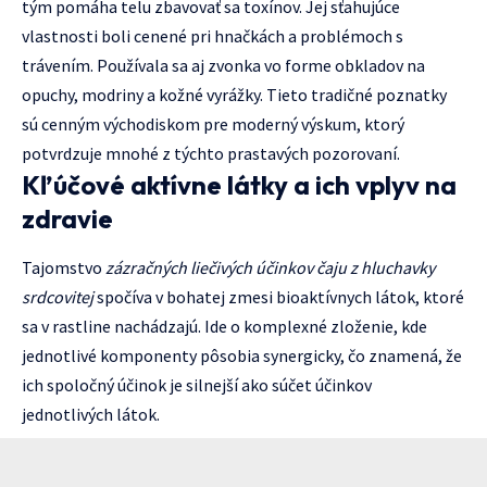
tým pomáha telu zbavovať sa toxínov. Jej sťahujúce
vlastnosti boli cenené pri hnačkách a problémoch s
trávením. Používala sa aj zvonka vo forme obkladov na
opuchy, modriny a kožné vyrážky. Tieto tradičné poznatky
sú cenným východiskom pre moderný výskum, ktorý
potvrdzuje mnohé z týchto prastavých pozorovaní.
Kľúčové aktívne látky a ich vplyv na
zdravie
Tajomstvo
zázračných liečivých účinkov čaju z hluchavky
srdcovitej
spočíva v bohatej zmesi bioaktívnych látok, ktoré
sa v rastline nachádzajú. Ide o komplexné zloženie, kde
jednotlivé komponenty pôsobia synergicky, čo znamená, že
ich spoločný účinok je silnejší ako súčet účinkov
jednotlivých látok.