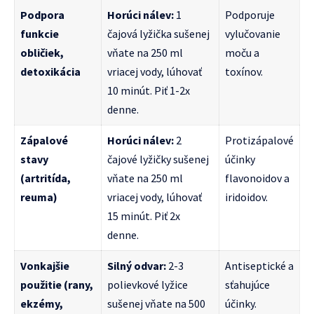
Podpora
Horúci nálev:
1
Podporuje
funkcie
čajová lyžička sušenej
vylučovanie
obličiek,
vňate na 250 ml
moču a
detoxikácia
vriacej vody, lúhovať
toxínov.
10 minút. Piť 1-2x
denne.
Zápalové
Horúci nálev:
2
Protizápalové
stavy
čajové lyžičky sušenej
účinky
(artritída,
vňate na 250 ml
flavonoidov a
reuma)
vriacej vody, lúhovať
iridoidov.
15 minút. Piť 2x
denne.
Vonkajšie
Silný odvar:
2-3
Antiseptické a
použitie (rany,
polievkové lyžice
sťahujúce
ekzémy,
sušenej vňate na 500
účinky.