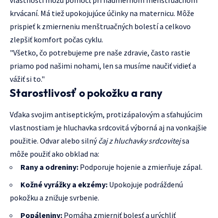
vlastnosti môžu pomôcť pri nadmernom menštruačnom
krvácaní. Má tiež upokojujúce účinky na maternicu. Môže
prispieť k zmierneniu menštruačných bolestí a celkovo
zlepšiť komfort počas cyklu.
"Všetko, čo potrebujeme pre naše zdravie, často rastie
priamo pod našimi nohami, len sa musíme naučiť vidieť a
vážiť si to."
Starostlivosť o pokožku a rany
Vďaka svojim antiseptickým, protizápalovým a sťahujúcim
vlastnostiam je hluchavka srdcovitá výborná aj na vonkajšie
použitie. Odvar alebo silný
čaj z hluchavky srdcovitej
sa
môže použiť ako obklad na:
Rany a odreniny:
Podporuje hojenie a zmierňuje zápal.
Kožné vyrážky a ekzémy:
Upokojuje podráždenú
pokožku a znižuje svrbenie.
Popáleniny:
Pomáha zmierniť bolesť a urýchliť