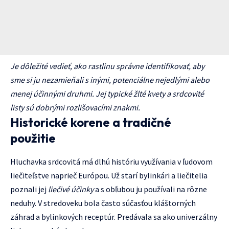
Je dôležité vedieť, ako rastlinu správne identifikovať, aby
sme si ju nezamieňali s inými, potenciálne nejedlými alebo
menej účinnými druhmi. Jej typické žlté kvety a srdcovité
listy sú dobrými rozlišovacími znakmi.
Historické korene a tradičné
použitie
Hluchavka srdcovitá má dlhú históriu využívania v ľudovom
liečiteľstve naprieč Európou. Už starí bylinkári a liečitelia
poznali jej
liečivé účinky
a s obľubou ju používali na rôzne
neduhy. V stredoveku bola často súčasťou kláštorných
záhrad a bylinkových receptúr. Predávala sa ako univerzálny