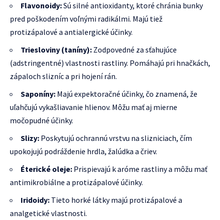
Flavonoidy:
Sú silné antioxidanty, ktoré chránia bunky
pred poškodením voľnými radikálmi. Majú tiež
protizápalové a antialergické účinky.
Triesloviny (taníny):
Zodpovedné za sťahujúce
(adstringentné) vlastnosti rastliny. Pomáhajú pri hnačkách,
zápaloch slizníc a pri hojení rán.
Saponíny:
Majú expektoračné účinky, čo znamená, že
uľahčujú vykašliavanie hlienov. Môžu mať aj mierne
močopudné účinky.
Slizy:
Poskytujú ochrannú vrstvu na slizniciach, čím
upokojujú podráždenie hrdla, žalúdka a čriev.
Éterické oleje:
Prispievajú k aróme rastliny a môžu mať
antimikrobiálne a protizápalové účinky.
Iridoidy:
Tieto horké látky majú protizápalové a
analgetické vlastnosti.