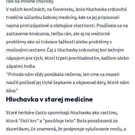
liek na mnohé choroby.
V našich končinách, na Slovensku, bola hluchavka srdcovitá
tradične súčasťou ľudovej medicíny, kde sa jej pripisovali
najmä protizápalové a sťahujúce vlastnosti. Používala sa na
zastavenie krvácania, liečbu rán, ale aj na vnútorné
problémy ako sú tráviace ťažkosti alebo problémy s
močovými cestami. Čaj z hluchavky srdcovitej bol bežným
nápojom pre tých, ktorí trpeli prechladnutím, kašľom alebo
zápalmi hrdla.
"Príroda nám vždy ponúkala riešenia, len sme sa museli
naučiť počúvať jej tiché šepkanie a objavovať dary, ktoré nám
dáva."
Hluchavka v starej medicíne
Staré herbáre často spomínajú hluchavku ako rastlinu,
ktorá "čistí krv" a "posilňuje telo". Bola považovaná za
diuretikum, čo znamená, že podporuje vylučovanie moču, a