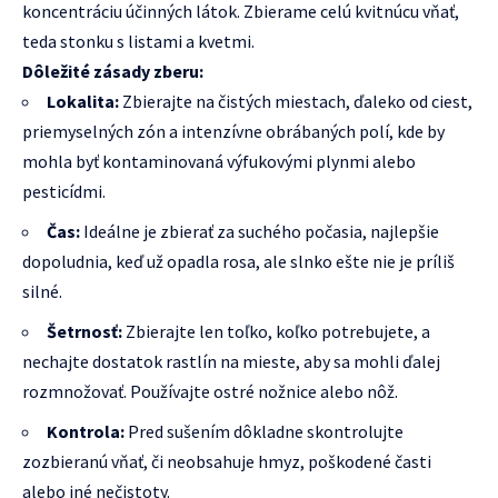
koncentráciu účinných látok. Zbierame celú kvitnúcu vňať,
teda stonku s listami a kvetmi.
Dôležité zásady zberu:
Lokalita:
Zbierajte na čistých miestach, ďaleko od ciest,
priemyselných zón a intenzívne obrábaných polí, kde by
mohla byť kontaminovaná výfukovými plynmi alebo
pesticídmi.
Čas:
Ideálne je zbierať za suchého počasia, najlepšie
dopoludnia, keď už opadla rosa, ale slnko ešte nie je príliš
silné.
Šetrnosť:
Zbierajte len toľko, koľko potrebujete, a
nechajte dostatok rastlín na mieste, aby sa mohli ďalej
rozmnožovať. Používajte ostré nožnice alebo nôž.
Kontrola:
Pred sušením dôkladne skontrolujte
zozbieranú vňať, či neobsahuje hmyz, poškodené časti
alebo iné nečistoty.