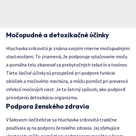
Močopudné a detoxikačné účinky
Hluchavka srdcovitá je známa svojimi mierne močopudnými
vlastnosťami. To znamená, že podporuje vylučovanie moču
a pomáha telu zbavovať sa prebytočných tekutín a toxínov.
Tieto
liečivé účinky
sú prospešné pri podpore funkcie
obličiek a močového mechúra, a môžu pomôcť pri prevencii
infekcií močových ciest. Je to šetrný spôsob, ako podporiť
prirodzenú detoxikáciu organizmu.
Podpora ženského zdravia
V ľudovom liečiteľstve sa hluchavka srdcovitá tradične
používala aj na podporu ženského zdravia. Jej sťahujúce