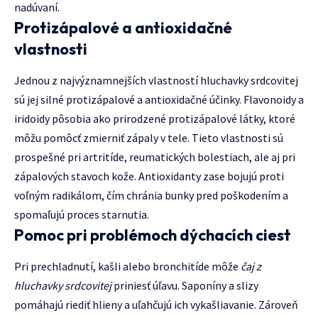
nadúvaní.
Protizápalové a antioxidačné
vlastnosti
Jednou z najvýznamnejších vlastností hluchavky srdcovitej
sú jej silné protizápalové a antioxidačné účinky. Flavonoidy a
iridoidy pôsobia ako prirodzené protizápalové látky, ktoré
môžu pomôcť zmierniť zápaly v tele. Tieto vlastnosti sú
prospešné pri artritíde, reumatických bolestiach, ale aj pri
zápalových stavoch kože. Antioxidanty zase bojujú proti
voľným radikálom, čím chránia bunky pred poškodením a
spomaľujú proces starnutia.
Pomoc pri problémoch dýchacích ciest
Pri prechladnutí, kašli alebo bronchitíde môže
čaj z
hluchavky srdcovitej
priniesť úľavu. Saponíny a slizy
pomáhajú riediť hlieny a uľahčujú ich vykašliavanie. Zároveň