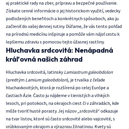
aj praktické rady na zber, prípravu a bezpečné používanie.
Získate cenné informácie o jej historickom využití, vedecky
podložených benefitoch a konkrétnych spôsoboch, ako ju
začleniť do vašej dennej rutiny. Dúfame, že vás tento pohľad
na prírodnú medicínu inšpiruje a pomôže vám nájsť cestu k
lepšiemu zdraviu s pomocou tejto úžasnej rastliny.
Hluchavka srdcovitá: Nenápadná
kráľovná našich záhrad
Hluchavka srdcovitá, latinsky
Lamiastrum galeobdolon
(predtým
Lamium galeobdolon
), je trvalka z čeľade
hluchavkovitých, ktorá je rozšírená po celej Európe a
častiach Ázie. Často ju nájdeme v tienistých a vlhkých
lesoch, pri potokoch, na okrajoch ciest či v záhradách, kde
môže tvoriť husté porasty. Jej názov „srdcovitá“ odkazuje
na tvar listov, ktoré sú často srdcovité alebo vajcovité, s
vrúbkovaným okrajom a výraznou žilnatinou. Kvety sú