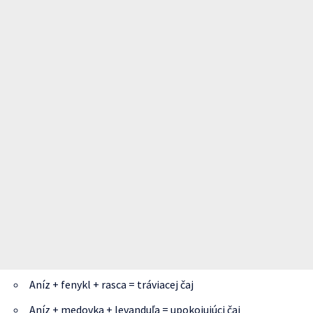
Aníz + fenykl + rasca = tráviacej čaj
Aníz + medovka + levanduľa = upokojujúci čaj