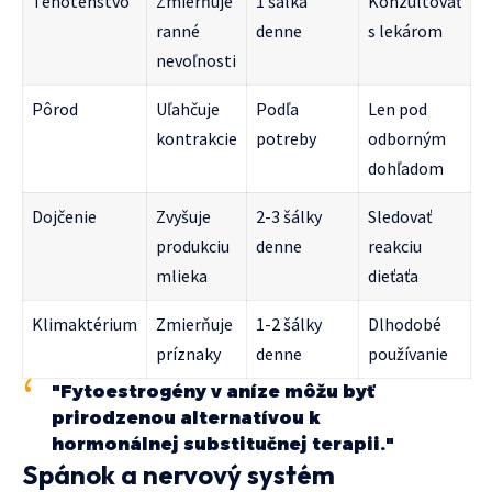
Tehotenstvo
Zmierňuje
1 šálka
Konzultovať
ranné
denne
s lekárom
nevoľnosti
Pôrod
Uľahčuje
Podľa
Len pod
kontrakcie
potreby
odborným
dohľadom
Dojčenie
Zvyšuje
2-3 šálky
Sledovať
produkciu
denne
reakciu
mlieka
dieťaťa
Klimaktérium
Zmierňuje
1-2 šálky
Dlhodobé
príznaky
denne
používanie
"Fytoestrogény v aníze môžu byť
prirodzenou alternatívou k
hormonálnej substitučnej terapii."
Spánok a nervový systém