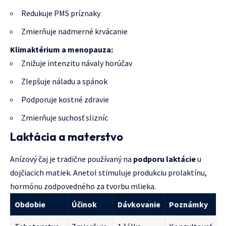
Redukuje PMS príznaky
Zmierňuje nadmerné krvácanie
Klimaktérium a menopauza:
Znižuje intenzitu návaly horúčav
Zlepšuje náladu a spánok
Podporuje kostné zdravie
Zmierňuje suchosť slizníc
Laktácia a materstvo
Anízový čaj je tradične používaný na
podporu laktácie
u
dojčiacich matiek. Anetol stimuluje produkciu prolaktínu,
hormónu zodpovedného za tvorbu mlieka.
Obdobie
Účinok
Dávkovanie
Poznámky