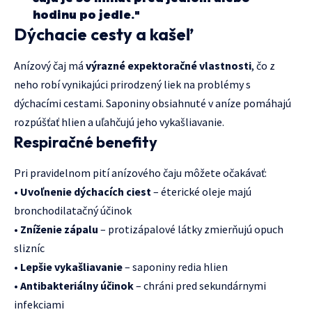
hodinu po jedle."
Dýchacie cesty a kašeľ
Anízový čaj má
výrazné expektoračné vlastnosti
, čo z
neho robí vynikajúci prirodzený liek na problémy s
dýchacími cestami. Saponiny obsiahnuté v aníze pomáhajú
rozpúšťať hlien a uľahčujú jeho vykašliavanie.
Respiračné benefity
Pri pravidelnom pití anízového čaju môžete očakávať:
•
Uvoľnenie dýchacích ciest
– éterické oleje majú
bronchodilatačný účinok
•
Zníženie zápalu
– protizápalové látky zmierňujú opuch
slizníc
•
Lepšie vykašliavanie
– saponiny redia hlien
•
Antibakteriálny účinok
– chráni pred sekundárnymi
infekciami