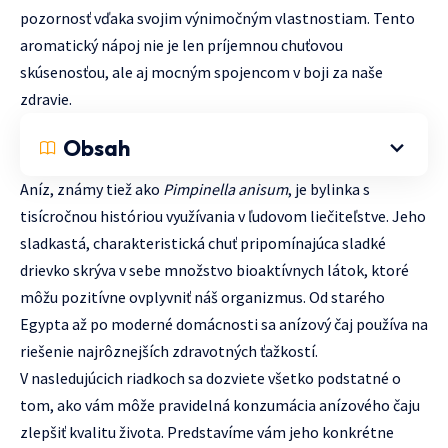
pozornosť vďaka svojim výnimočným vlastnostiam. Tento
aromatický nápoj nie je len príjemnou chuťovou
skúsenosťou, ale aj mocným spojencom v boji za naše
zdravie.
Obsah
Aníz, známy tiež ako
Pimpinella anisum
, je bylinka s
tisícročnou históriou využívania v ľudovom liečiteľstve. Jeho
sladkastá, charakteristická chuť pripomínajúca sladké
drievko skrýva v sebe množstvo bioaktívnych látok, ktoré
môžu pozitívne ovplyvniť náš organizmus. Od starého
Egypta až po moderné domácnosti sa anízový čaj používa na
riešenie najrôznejších zdravotných ťažkostí.
V nasledujúcich riadkoch sa dozviete všetko podstatné o
tom, ako vám môže pravidelná konzumácia anízového čaju
zlepšiť kvalitu života. Predstavíme vám jeho konkrétne