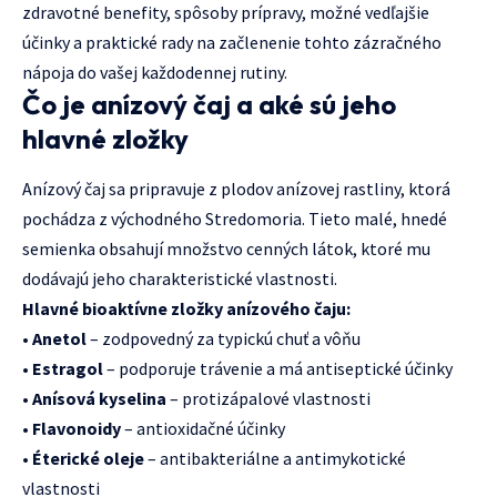
zdravotné benefity, spôsoby prípravy, možné vedľajšie
účinky a praktické rady na začlenenie tohto zázračného
nápoja do vašej každodennej rutiny.
Čo je anízový čaj a aké sú jeho
hlavné zložky
Anízový čaj sa pripravuje z plodov anízovej rastliny, ktorá
pochádza z východného Stredomoria. Tieto malé, hnedé
semienka obsahují množstvo cenných látok, ktoré mu
dodávajú jeho charakteristické vlastnosti.
Hlavné bioaktívne zložky anízového čaju:
•
Anetol
– zodpovedný za typickú chuť a vôňu
•
Estragol
– podporuje trávenie a má antiseptické účinky
•
Anísová kyselina
– protizápalové vlastnosti
•
Flavonoidy
– antioxidačné účinky
•
Éterické oleje
– antibakteriálne a antimykotické
vlastnosti