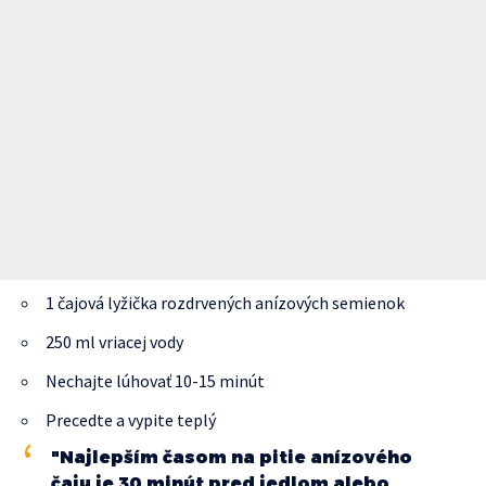
1 čajová lyžička rozdrvených anízových semienok
250 ml vriacej vody
Nechajte lúhovať 10-15 minút
Precedte a vypite teplý
"Najlepším časom na pitie anízového
čaju je 30 minút pred jedlom alebo