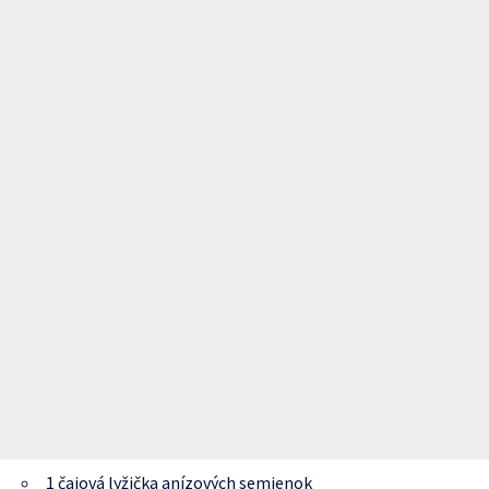
1 čajová lyžička anízových semienok