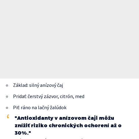
Základ: silný anízový čaj
Pridať: čerstvý zázvor, citrón, med
Piť: ráno na lačný žalúdok
"Antioxidanty v anízovom čaji môžu
znížiť riziko chronických ochorení až o
30%."