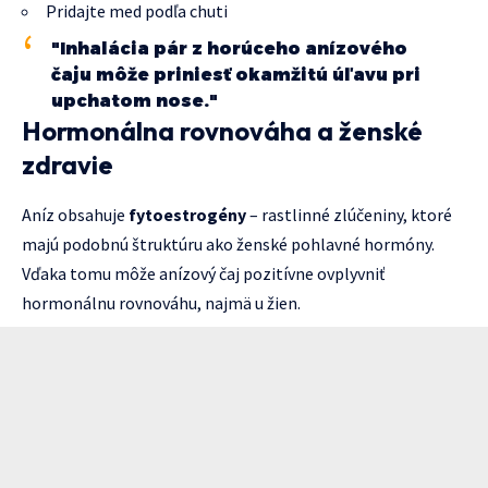
Pridajte med podľa chuti
"Inhalácia pár z horúceho anízového
čaju môže priniesť okamžitú úľavu pri
upchatom nose."
Hormonálna rovnováha a ženské
zdravie
Aníz obsahuje
fytoestrogény
– rastlinné zlúčeniny, ktoré
majú podobnú štruktúru ako ženské pohlavné hormóny.
Vďaka tomu môže anízový čaj pozitívne ovplyvniť
hormonálnu rovnováhu, najmä u žien.