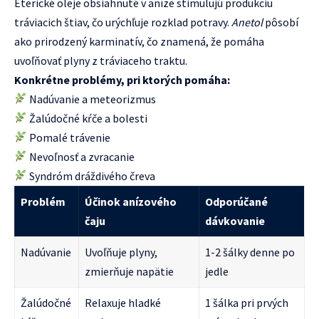
Éterické oleje obsiahnuté v aníze stimulujú produkciu
tráviacich štiav, čo urýchľuje rozklad potravy.
Anetol
pôsobí
ako prirodzený karminatív, čo znamená, že pomáha
uvoľňovať plyny z tráviaceho traktu.
Konkrétne problémy, pri ktorých pomáha:
Nadúvanie a meteorizmus
Žalúdočné kŕče a bolesti
Pomalé trávenie
Nevoľnosť a zvracanie
Syndróm dráždivého čreva
Problém
Účinok anízového
Odporúčané
čaju
dávkovanie
Nadúvanie
Uvoľňuje plyny,
1-2 šálky denne po
zmierňuje napätie
jedle
Žalúdočné
Relaxuje hladké
1 šálka pri prvých