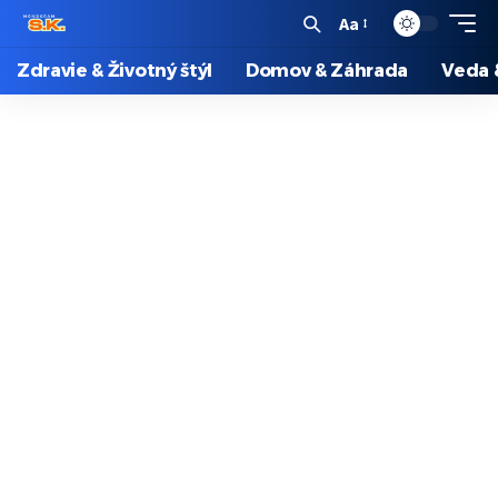
Aa
Zdravie & Životný štýl
Domov & Záhrada
Veda 