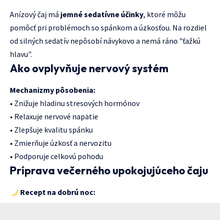
Anízový čaj má
jemné sedatívne účinky
, ktoré môžu
pomôcť pri problémoch so spánkom a úzkosťou. Na rozdiel
od silných sedatív nepôsobí návykovo a nemá ráno "ťažkú
hlavu".
Ako ovplyvňuje nervový systém
Mechanizmy pôsobenia:
• Znižuje hladinu stresových hormónov
• Relaxuje nervové napätie
• Zlepšuje kvalitu spánku
• Zmierňuje úzkosť a nervozitu
• Podporuje celkovú pohodu
Príprava večerného upokojujúceho čaju
Recept na dobrú noc: