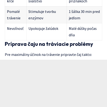
kŕče
svalstvo
príznakoch
Pomalé
Stimuluje tvorbu
1 šálka 30 min pred
trávenie
enzýmov
jedlom
Nevoľnosť
Upokojuje žalúdok
Malé dúšky počas
dňa
Príprava čaju na tráviacie problémy
Pre maximálny účinok na trávenie pripravte čaj takto: