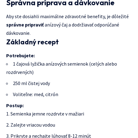
Správna príprava a dávkovanie
Aby ste dosiahli maximálne zdravotné benefity, je dôležité
správne pripraviť
anízový čaj a dodržiavať odporúčané
dávkovanie.
Základný recept
Potrebujete:
1 čajová lyžička anízových semienok (celých alebo
rozdrvených)
250 ml čistej vody
Voliteľne: med, citrón
Postup:
Semienka jemne rozdrvte v mažiari
Zalejte vriacou vodou
Prikryte a nechajte lúhovať 8-12 minút