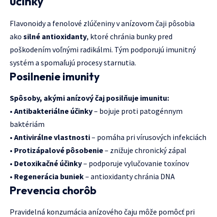
účinky
Flavonoidy a fenolové zlúčeniny v anízovom čaji pôsobia
ako
silné antioxidanty
, ktoré chránia bunky pred
poškodením voľnými radikálmi. Tým podporujú imunitný
systém a spomaľujú procesy starnutia.
Posilnenie imunity
Spôsoby, akými anízový čaj posilňuje imunitu:
•
Antibakteriálne účinky
– bojuje proti patogénnym
baktériám
•
Antivirálne vlastnosti
– pomáha pri vírusových infekciách
•
Protizápalové pôsobenie
– znižuje chronický zápal
•
Detoxikačné účinky
– podporuje vylučovanie toxínov
•
Regenerácia buniek
– antioxidanty chránia DNA
Prevencia chorôb
Pravidelná konzumácia anízového čaju môže pomôcť pri