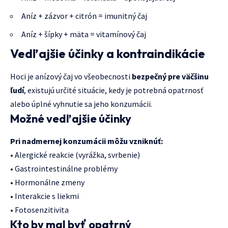
Aníz + zázvor + citrón = imunitný čaj
Aníz + šípky + mäta = vitamínový čaj
Vedľajšie účinky a kontraindikácie
Hoci je anízový čaj vo všeobecnosti
bezpečný pre väčšinu
ľudí
, existujú určité situácie, kedy je potrebná opatrnosť
alebo úplné vyhnutie sa jeho konzumácii.
Možné vedľajšie účinky
Pri nadmernej konzumácii môžu vzniknúť:
• Alergické reakcie (vyrážka, svrbenie)
• Gastrointestinálne problémy
• Hormonálne zmeny
• Interakcie s liekmi
• Fotosenzitivita
Kto by mal byť opatrný