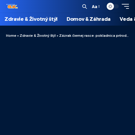
Aa
Zdravie & Životný štýl
Domov & Záhrada
Veda 
Home
»
Zdravie & Životný štýl
»
Zázrak čiernej rasce: pokladnica prírodných liečebných metód a blahodarných účinkov