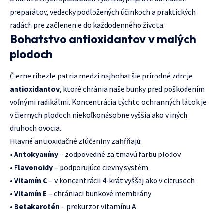
preparátov, vedecky podložených účinkoch a praktických
radách pre začlenenie do každodenného života.
Bohatstvo antioxidantov v malých
plodoch
Čierne ríbezle patria medzi najbohatšie prírodné zdroje
antioxidantov
, ktoré chránia naše bunky pred poškodením
voľnými radikálmi. Koncentrácia týchto ochranných látok je
v čiernych plodoch niekoľkonásobne vyššia ako v iných
druhoch ovocia.
Hlavné antioxidačné zlúčeniny zahŕňajú:
•
Antokyaníny
– zodpovedné za tmavú farbu plodov
•
Flavonoidy
– podporujúce cievny systém
•
Vitamín C
– v koncentrácii 4-krát vyššej ako v citrusoch
•
Vitamín E
– chrániaci bunkové membrány
•
Betakarotén
– prekurzor vitamínu A