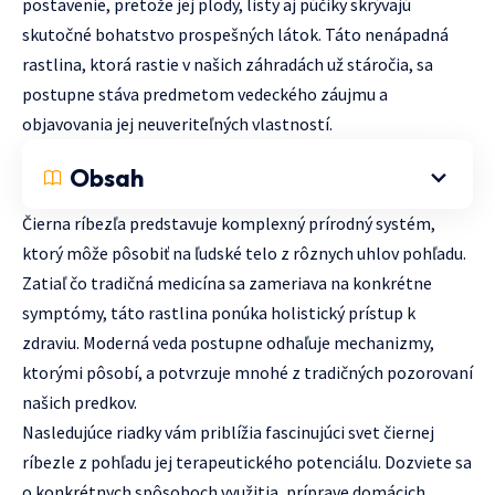
postavenie, pretože jej plody, listy aj púčiky skrývajú
skutočné bohatstvo prospešných látok. Táto nenápadná
rastlina, ktorá rastie v našich záhradách už stáročia, sa
postupne stáva predmetom vedeckého záujmu a
objavovania jej neuveriteľných vlastností.
Obsah
Čierna ríbezľa predstavuje komplexný prírodný systém,
ktorý môže pôsobiť na ľudské telo z rôznych uhlov pohľadu.
Zatiaľ čo tradičná medicína sa zameriava na konkrétne
symptómy, táto rastlina ponúka holistický prístup k
zdraviu. Moderná veda postupne odhaľuje mechanizmy,
ktorými pôsobí, a potvrzuje mnohé z tradičných pozorovaní
našich predkov.
Nasledujúce riadky vám priblížia fascinujúci svet čiernej
ríbezle z pohľadu jej terapeutického potenciálu. Dozviete sa
o konkrétnych spôsoboch využitia, príprave domácich