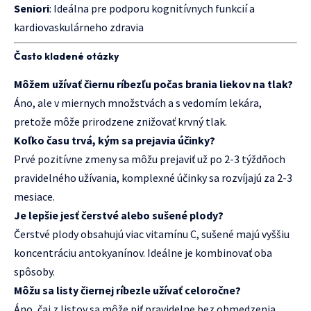
Seniori
: Ideálna pre podporu kognitívnych funkcií a
kardiovaskulárneho zdravia
Často kladené otázky
Môžem užívať čiernu ríbezľu počas brania liekov na tlak?
Áno, ale v miernych množstvách a s vedomím lekára,
pretože môže prirodzene znižovať krvný tlak.
Koľko času trvá, kým sa prejavia účinky?
Prvé pozitívne zmeny sa môžu prejaviť už po 2-3 týždňoch
pravidelného užívania, komplexné účinky sa rozvíjajú za 2-3
mesiace.
Je lepšie jesť čerstvé alebo sušené plody?
Čerstvé plody obsahujú viac vitamínu C, sušené majú vyššiu
koncentráciu antokyanínov. Ideálne je kombinovať oba
spôsoby.
Môžu sa listy čiernej ríbezle užívať celoročne?
Áno, čaj z listov sa môže piť pravidelne bez obmedzenia,