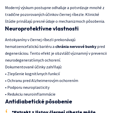
Moderný výskum postupne odhaľuje a potvrdzuje mnohé z
tradične pozorovaných účinkov čiernej ríbezle. Klinické
štúdie prinášajú presné údaje o mechanizmoch pôsobenia.
Neuroprotektívne vlastnosti
Antokyaníny v čiernej ríbezli prekonávajú
hematoencefalickú bariéru a
chránia nervové bunky
pred
degeneráciou. Tento efekt je obzvlášť významný v prevencii
neurodegeneratívnych ochorení.
Dokumentované účinky zahŕňajú:
• Zlepšenie kognitívnych funkcií
• Ochranu pred Alzheimerovým ochorením
• Podporu neuroplasticity
• Redukciu neuroinflammácie
Antidiabetické pôsobenie
"Extrakt z listov čiernej ríbezle môže