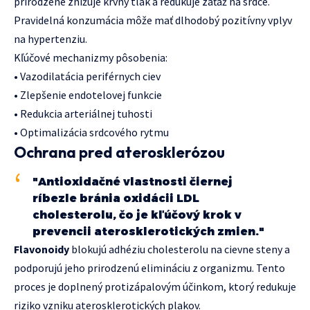
prirodzene znižuje krvný tlak a redukuje záťaž na srdce.
Pravidelná konzumácia môže mať dlhodobý pozitívny vplyv
na hypertenziu.
Kľúčové mechanizmy pôsobenia:
• Vazodilatácia periférnych ciev
• Zlepšenie endotelovej funkcie
• Redukcia arteriálnej tuhosti
• Optimalizácia srdcového rytmu
Ochrana pred aterosklerózou
"Antioxidačné vlastnosti čiernej
ríbezle bránia oxidácii LDL
cholesterolu, čo je kľúčový krok v
prevencii aterosklerotických zmien."
Flavonoidy
blokujú adhéziu cholesterolu na cievne steny a
podporujú jeho prirodzenú elimináciu z organizmu. Tento
proces je doplnený protizápalovým účinkom, ktorý redukuje
riziko vzniku aterosklerotických plakov.