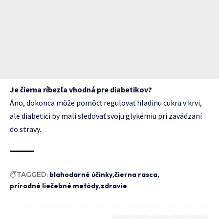
Je čierna ríbezľa vhodná pre diabetikov?
Áno, dokonca môže pomôcť regulovať hladinu cukru v krvi,
ale diabetici by mali sledovať svoju glykémiu pri zavádzaní
do stravy.
TAGGED:
blahodarné účinky
čierna rasca
prírodné liečebné metódy
zdravie