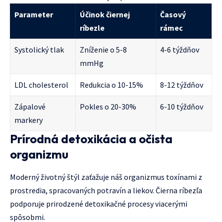
Parameter
Účinok čiernej
Časový
ríbezle
rámec
Systolický tlak
Zníženie o 5-8
4-6 týždňov
mmHg
LDL cholesterol
Redukcia o 10-15%
8-12 týždňov
Zápalové
Pokles o 20-30%
6-10 týždňov
markery
Prírodná detoxikácia a očista
organizmu
Moderný životný štýl zaťažuje náš organizmus toxínami z
prostredia, spracovaných potravín a liekov. Čierna ríbezľa
podporuje prirodzené detoxikačné procesy viacerými
spôsobmi.