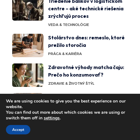
Triedenie balíkov v logistickom
centre – aké technické riešenia
zrýchľujú proces
VEDA & TECHNOLÓGIE
Stolárstvo dnes: remeslo, ktoré
prežilo storočia
PRÁCA & KARIÉRA
Zdravotné výhody matcha čaju:
Prečo ho konzumovať?
ZDRAVIE & ŽIVOTNÝ ŠTÝL
Vplyv osvietenstva na modernú
We are using cookies to give you the best experience on our
spoločnosť a myslenie: dedičstvo
website.
a transformácia
You can find out more about which cookies we are using or
switch them off in
settings
.
VEDA & TECHNOLÓGIE
Accept
Pozitívne účinky darovania