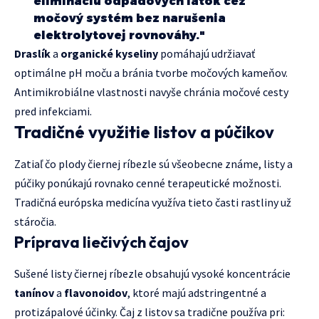
elimináciu odpadových látok cez
močový systém bez narušenia
elektrolytovej rovnováhy."
Draslík
a
organické kyseliny
pomáhajú udržiavať
optimálne pH moču a bránia tvorbe močových kameňov.
Antimikrobiálne vlastnosti navyše chránia močové cesty
pred infekciami.
Tradičné využitie listov a púčikov
Zatiaľ čo plody čiernej ríbezle sú všeobecne známe, listy a
púčiky ponúkajú rovnako cenné terapeutické možnosti.
Tradičná európska medicína využíva tieto časti rastliny už
stáročia.
Príprava liečivých čajov
Sušené listy čiernej ríbezle obsahujú vysoké koncentrácie
tanínov
a
flavonoidov
, ktoré majú adstringentné a
protizápalové účinky. Čaj z listov sa tradične používa pri: