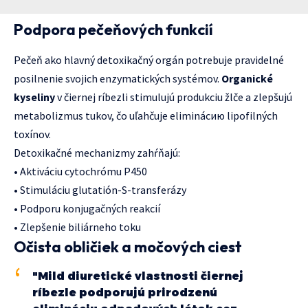
Podpora pečeňových funkcií
Pečeň ako hlavný detoxikačný orgán potrebuje pravidelné
posilnenie svojich enzymatických systémov.
Organické
kyseliny
v čiernej ríbezli stimulujú produkciu žlče a zlepšujú
metabolizmus tukov, čo uľahčuje eliminácию lipofilných
toxínov.
Detoxikačné mechanizmy zahŕňajú:
• Aktiváciu cytochrómu P450
• Stimuláciu glutatión-S-transferázy
• Podporu konjugačných reakcií
• Zlepšenie biliárneho toku
Očista obličiek a močových ciest
"Mild diuretické vlastnosti čiernej
ríbezle podporujú prirodzenú