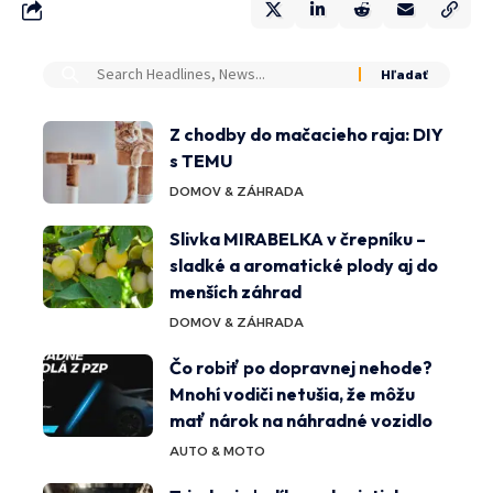
Z chodby do mačacieho raja: DIY
s TEMU
DOMOV & ZÁHRADA
Slivka MIRABELKA v črepníku –
sladké a aromatické plody aj do
menších záhrad
DOMOV & ZÁHRADA
Čo robiť po dopravnej nehode?
Mnohí vodiči netušia, že môžu
mať nárok na náhradné vozidlo
AUTO & MOTO