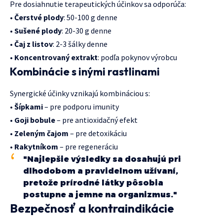
Pre dosiahnutie terapeutických účinkov sa odporúča:
•
Čerstvé plody
: 50-100 g denne
•
Sušené plody
: 20-30 g denne
•
Čaj z listov
: 2-3 šálky denne
•
Koncentrovaný extrakt
: podľa pokynov výrobcu
Kombinácie s inými rastlinami
Synergické účinky vznikajú kombináciou s:
•
Šípkami
– pre podporu imunity
•
Goji bobule
– pre antioxidačný efekt
•
Zeleným čajom
– pre detoxikáciu
•
Rakytníkom
– pre regeneráciu
"Najlepšie výsledky sa dosahujú pri
dlhodobom a pravidelnom užívaní,
pretože prírodné látky pôsobia
postupne a jemne na organizmus."
Bezpečnosť a kontraindikácie