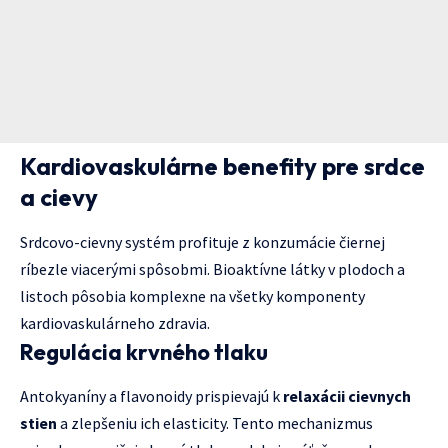
Kardiovaskulárne benefity pre srdce
a cievy
Srdcovo-cievny systém profituje z konzumácie čiernej
ríbezle viacerými spôsobmi. Bioaktívne látky v plodoch a
listoch pôsobia komplexne na všetky komponenty
kardiovaskulárneho zdravia.
Regulácia krvného tlaku
Antokyaníny a flavonoidy prispievajú k
relaxácii cievnych
stien
a zlepšeniu ich elasticity. Tento mechanizmus