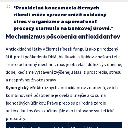
"Pravidelná konzumácia čiernych
ríbezlí môže výrazne znížiť oxidačný
stres v organizme a spomaľovať
procesy starnutia na bunkovej úrovni."
Mechanizmus pôsobenia antioxidantov
Antioxidačné látky v čiernej ríbezli fungujú ako prirodzený
štít proti poškodeniu DNA, bielkovín a lipidov v našom tele.
Tento ochranný mechanizmus je obzvlášť dôležitý v dnešnej
dobe, keď sme vystavení zvýšenej záťaži z prostredia, stresu
a nesprávnej životosprávy.
Synergický efekt
rôznych antioxidantov znamená, že ich
kombinované pôsobenie je oveľa silnejšie ako suma
jednotlivých účinkov. Práve preto sú prírodné zdroje
antioxidantov často účinnejšie ako izolované syntetické
preparáty.