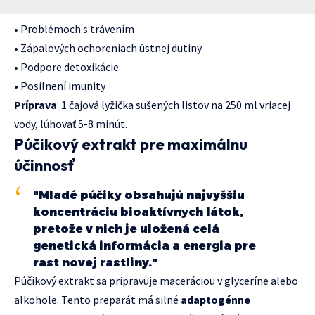
• Problémoch s trávením
• Zápalových ochoreniach ústnej dutiny
• Podpore detoxikácie
• Posilnení imunity
Príprava
: 1 čajová lyžička sušených listov na 250 ml vriacej
vody, lúhovať 5-8 minút.
Púčikový extrakt pre maximálnu
účinnosť
"Mladé púčiky obsahujú najvyššiu
koncentráciu bioaktívnych látok,
pretože v nich je uložená celá
genetická informácia a energia pre
rast novej rastliny."
Púčikový extrakt sa pripravuje maceráciou v glyceríne alebo
alkohole. Tento preparát má silné
adaptogénne