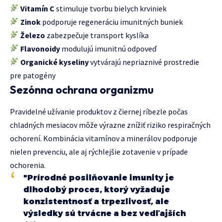
Vitamín C
stimuluje tvorbu bielych krviniek
Zinok
podporuje regeneráciu imunitných buniek
Železo
zabezpečuje transport kyslíka
Flavonoidy
modulujú imunitnú odpoveď
Organické kyseliny
vytvárajú nepriaznivé prostredie
pre patogény
Sezónna ochrana organizmu
Pravidelné užívanie produktov z čiernej ríbezle počas
chladných mesiacov môže výrazne znížiť riziko respiračných
ochorení. Kombinácia vitamínov a minerálov podporuje
nielen prevenciu, ale aj rýchlejšie zotavenie v prípade
ochorenia.
"Prírodné posilňovanie imunity je
dlhodobý proces, ktorý vyžaduje
konzistentnosť a trpezlivosť, ale
výsledky sú trvácne a bez vedľajších