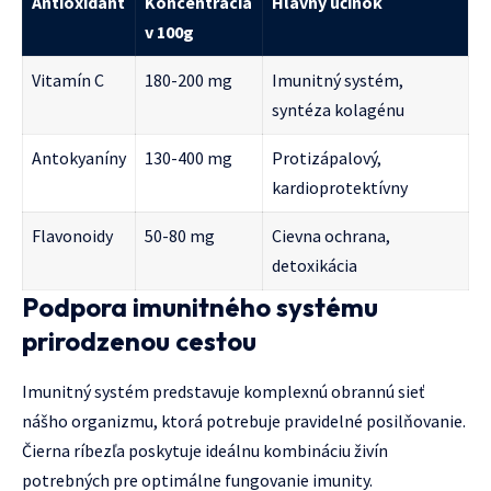
Antioxidant
Koncentrácia
Hlavný účinok
v 100g
Vitamín C
180-200 mg
Imunitný systém,
syntéza kolagénu
Antokyaníny
130-400 mg
Protizápalový,
kardioprotektívny
Flavonoidy
50-80 mg
Cievna ochrana,
detoxikácia
Podpora imunitného systému
prirodzenou cestou
Imunitný systém predstavuje komplexnú obrannú sieť
nášho organizmu, ktorá potrebuje pravidelné posilňovanie.
Čierna ríbezľa poskytuje ideálnu kombináciu živín
potrebných pre optimálne fungovanie imunity.