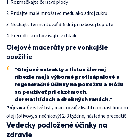
Rozmačkajte čerstvé plody
Pridajte malé množstvo medu ako zdroj cukru
Nechajte fermentovať 3-5 dní pri izbovej teplote
Precedte a uchovávajte v chlade
Olejové maceráty pre vonkajšie
použitie
"Olejové extrakty z listov čiernej
ríbezle majú výborné protizápalové a
regeneračné účinky na pokožku a môžu
sa používať pri ekzémoch,
dermatitídach a drobných ranách."
Príprava
: Čerstvé listy macerovať v kvalitnom rastlinnom
oleji (olivový, slnečnicový) 2-3 týždne, následne precedtiť.
Vedecky podložené účinky na
zdravie