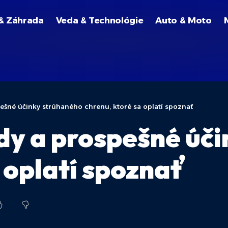
& Záhrada
Veda & Technológie
Auto & Moto
šné účinky strúhaného chrenu, ktoré sa oplatí spoznať
y a prospešné úči
 oplatí spoznať