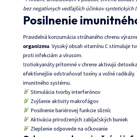
bez negatívnych vedľajších účinkov syntetických l
Posilnenie imunitnéh
Pravidelná konzumácia strúhaného chrenu výraz
organizmu
. Vysoký obsah vitamínu C stimuluje tvo
proti infekciám a vírusom.
Izotiokyanáty prítomné v chrene aktivujú detoxi
efektívnejšie odstraňovať toxíny a voľné radikály.
imunitného systému.
Stimulácia tvorby interferónov
Zvýšenie aktivity makrofágov
Posilnenie bariérovej funkcie slizníc
Aktivácia prirodzených zabíjačských buniek
Zlepšenie odpovede na očkovanie