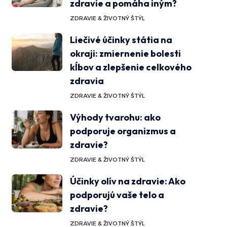
zdravie a pomáha iným?
ZDRAVIE & ŽIVOTNÝ ŠTÝL
Liečivé účinky státia na
okraji: zmiernenie bolesti
kĺbov a zlepšenie celkového
zdravia
ZDRAVIE & ŽIVOTNÝ ŠTÝL
Výhody tvarohu: ako
podporuje organizmus a
zdravie?
ZDRAVIE & ŽIVOTNÝ ŠTÝL
Účinky olív na zdravie: Ako
podporujú vaše telo a
zdravie?
ZDRAVIE & ŽIVOTNÝ ŠTÝL