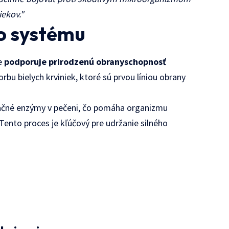
iekov."
o systému
ne
podporuje prirodzenú obranyschopnosť
rbu bielych krviniek, ktoré sú prvou líniou obrany
kačné enzýmy v pečeni, čo pomáha organizmu
 Tento proces je kľúčový pre udržanie silného