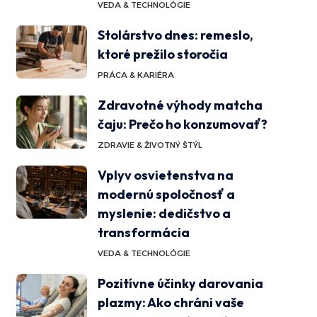
VEDA & TECHNOLÓGIE
Stolárstvo dnes: remeslo,
ktoré prežilo storočia
PRÁCA & KARIÉRA
Zdravotné výhody matcha
čaju: Prečo ho konzumovať?
ZDRAVIE & ŽIVOTNÝ ŠTÝL
Vplyv osvietenstva na
modernú spoločnosť a
myslenie: dedičstvo a
transformácia
VEDA & TECHNOLÓGIE
Pozitívne účinky darovania
plazmy: Ako chráni vaše