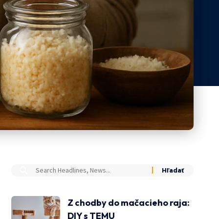
Z chodby do mačacieho raja:
DIY s TEMU