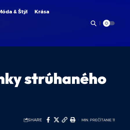
Móda & Štýl
Krása
nky strúhaného
SHARE
MIN. PREČÍTANIE 11