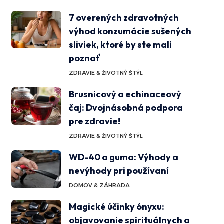
7 overených zdravotných
výhod konzumácie sušených
sliviek, ktoré by ste mali
poznať
ZDRAVIE & ŽIVOTNÝ ŠTÝL
Brusnicový a echinaceový
čaj: Dvojnásobná podpora
pre zdravie!
ZDRAVIE & ŽIVOTNÝ ŠTÝL
WD-40 a guma: Výhody a
nevýhody pri používaní
DOMOV & ZÁHRADA
Magické účinky ónyxu:
objavovanie spirituálnych a