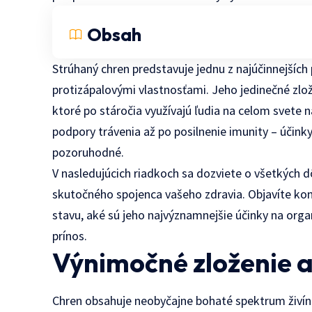
Obsah
Strúhaný chren predstavuje jednu z najúčinnejších 
protizápalovými vlastnosťami. Jeho jedinečné zlo
ktoré po stáročia využívajú ľudia na celom svete 
podpory trávenia až po posilnenie imunity – účink
pozoruhodné.
V nasledujúcich riadkoch sa dozviete o všetkých d
skutočného spojenca vašeho zdravia. Objavíte kon
stavu, aké sú jeho najvýznamnejšie účinky na org
prínos.
Výnimočné zloženie a
Chren obsahuje neobyčajne bohaté spektrum živín 