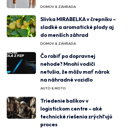
DOMOV & ZÁHRADA
Slivka MIRABELKA v črepníku –
sladké a aromatické plody aj
do menších záhrad
DOMOV & ZÁHRADA
Čo robiť po dopravnej
nehode? Mnohí vodiči
netušia, že môžu mať nárok
na náhradné vozidlo
AUTO & MOTO
Triedenie balíkov v
logistickom centre – aké
technické riešenia zrýchľujú
proces