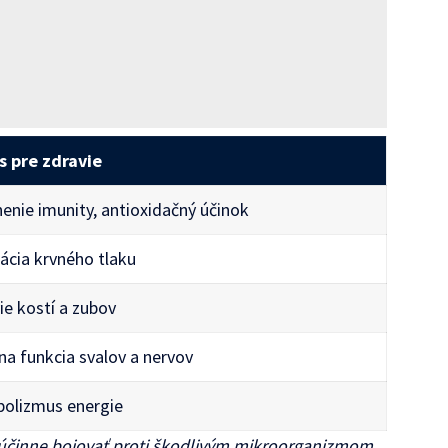
s pre zdravie
nenie imunity, antioxidačný účinok
ácia krvného tlaku
ie kostí a zubov
na funkcia svalov a nervov
olizmus energie
 účinne bojovať proti škodlivým mikroorganizmom