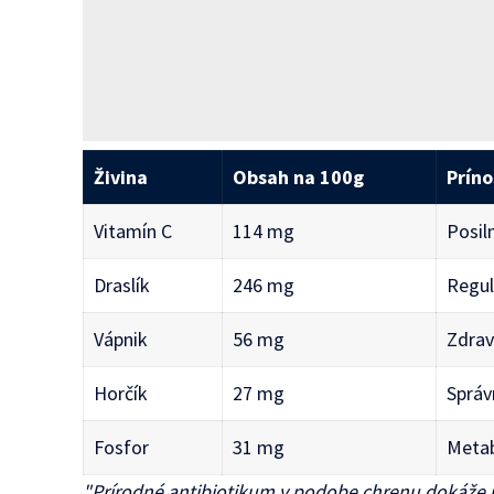
Živina
Obsah na 100g
Príno
Vitamín C
114 mg
Posil
Draslík
246 mg
Regul
Vápnik
56 mg
Zdrav
Horčík
27 mg
Správ
Fosfor
31 mg
Metab
"Prírodné antibiotikum v podobe chrenu dokáže