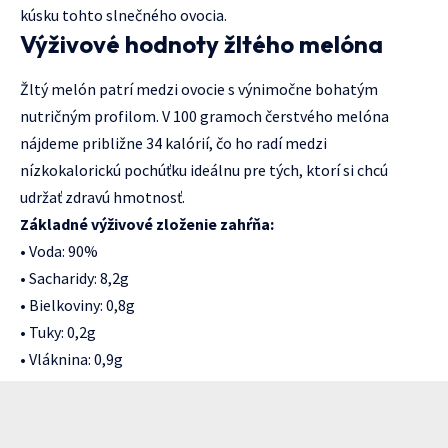
kúsku tohto slnečného ovocia.
Výživové hodnoty žltého melóna
Žltý melón patrí medzi ovocie s výnimočne bohatým
nutričným profilom. V 100 gramoch čerstvého melóna
nájdeme približne 34 kalórií, čo ho radí medzi
nízkokalorickú pochúťku ideálnu pre tých, ktorí si chcú
udržať zdravú hmotnosť.
Základné výživové zloženie zahŕňa:
• Voda: 90%
• Sacharidy: 8,2g
• Bielkoviny: 0,8g
• Tuky: 0,2g
• Vláknina: 0,9g