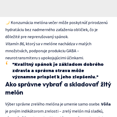
Konzumácia melóna večer môže poskytnúť prirodzenú
hydratáciu bez nadmerného zaťaženia obličiek, čo je
dôležité pre neprerušovaný spánok.
Vitamín B6
, ktorý sa v melóne nachádza v malých
množstvách, podporuje produkciu GABA –
neurotransmiteru s upokojujúcimi účinkami.
"Kvalitný spánok je základom dobrého
zdravia a správna strava môže
významne prispieť k jeho zlepšeniu."
Ako správne vybrať a skladovať žltý
melón
Výber správne zrelého melóna je umenie samo osebe.
Vôňa
je prvým indikátorom zrelosti – zrelý melón má sladkú,