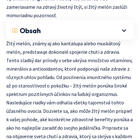
zameriavame na zdravý životný štýl, si žltý melón zaslúži
mimoriadnu pozornosť.
Obsah
Žltý melón, známy aj ako kantalupa alebo muskátový
melón, predstavuje dokonalé spojenie chuti a zdravia.
Tento sladký dar prírody v sebe ukrýva množstvo vitamínov,
minerálov a antioxidantov, ktoré podporujú naše zdravie z
rôznych uhlov pohľadu. Od posilnenia imunitného systému
až po starostlivosť o pokožku – žltý melón ponúka široké
spektrum pozitívnych účinkov na ľudský organizmus.
Nasledujúce riadky vám odhalia všetky tajomstvá tohto
úžasného ovocia. Dozviete sa, ako môže žltý melón prispieť
k vašej pohode, aké konkrétne zdravotné benefity ponúka a
ako ho najlepšie zaradiť do svojho jedálnička. Pripravte sa
na objavenie sveta chutí a zdravia, ktorý sa skrýva v každom