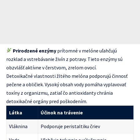
Prirodzené enzýmy
prítomné v melóne uľahčujú
rozklad a vstrebávanie živín z potravy. Tieto enzýmy sú
obzvlášť aktívne v čerstvom, zrelom ovocí.
Detoxikačné vlastnosti žltého melóna podporujú činnosť
pečene a obličiek. Vysoký obsah vody pomáha vyplavovať
toxíny z organizmu, zatiaľ čo antioxidanty chránia
detoxikačné orgány pred poškodením.
Látka
Účinok na trávenie
Vláknina
Podporuje peristaltiku čriev
Voda
Uľahčuje trávenie a výlučovanie