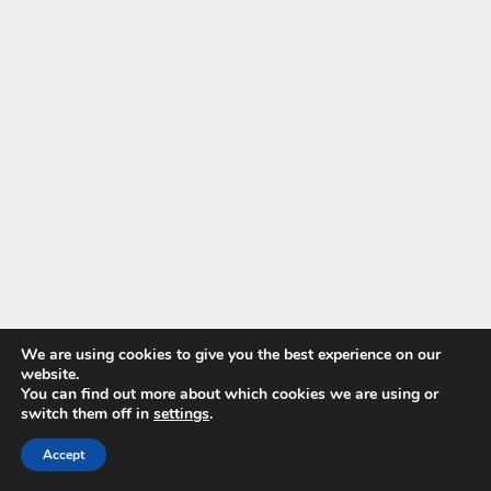
We are using cookies to give you the best experience on our
website.
You can find out more about which cookies we are using or
switch them off in
settings
.
Pri krájani vždy začnite umytím povrchu melóna, aby ste
Accept
predišli prenášaniu baktérií z kôry na dužinu.