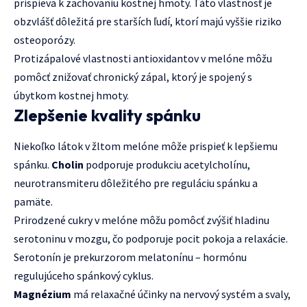
prispieva k zachovaniu kostnej hmoty. Táto vlastnosť je
obzvlášť dôležitá pre starších ľudí, ktorí majú vyššie riziko
osteoporózy.
Protizápalové vlastnosti antioxidantov v melóne môžu
pomôcť znižovať chronický zápal, ktorý je spojený s
úbytkom kostnej hmoty.
Zlepšenie kvality spánku
Niekoľko látok v žltom melóne môže prispieť k lepšiemu
spánku.
Cholin
podporuje produkciu acetylcholínu,
neurotransmiteru dôležitého pre reguláciu spánku a
pamäte.
Prirodzené cukry v melóne môžu pomôcť zvýšiť hladinu
serotoninu v mozgu, čo podporuje pocit pokoja a relaxácie.
Serotonín je prekurzorom melatonínu – hormónu
regulujúceho spánkový cyklus.
Magnézium
má relaxačné účinky na nervový systém a svaly,