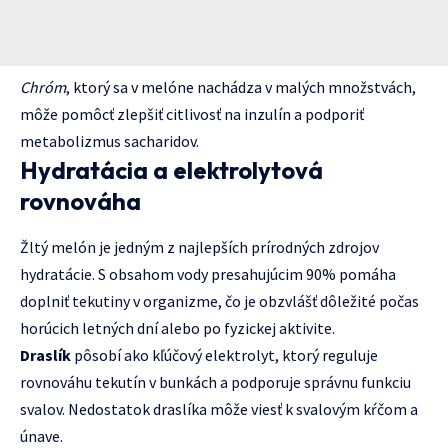
Chróm
, ktorý sa v melóne nachádza v malých množstvách,
môže pomôcť zlepšiť citlivosť na inzulín a podporiť
metabolizmus sacharidov.
Hydratácia a elektrolytová
rovnováha
Žltý melón je jedným z najlepších prírodných zdrojov
hydratácie. S obsahom vody presahujúcim 90% pomáha
doplniť tekutiny v organizme, čo je obzvlášť dôležité počas
horúcich letných dní alebo po fyzickej aktivite.
Draslík
pôsobí ako kľúčový elektrolyt, ktorý reguluje
rovnováhu tekutín v bunkách a podporuje správnu funkciu
svalov. Nedostatok draslíka môže viesť k svalovým kŕčom a
únave.