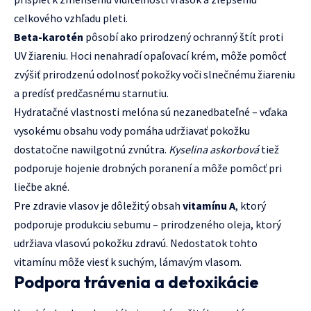
celkového vzhľadu pleti.
Beta-karotén
pôsobí ako prirodzený ochranný štít proti
UV žiareniu. Hoci nenahradí opaľovací krém, môže pomôcť
zvýšiť prirodzenú odolnosť pokožky voči slnečnému žiareniu
a predísť predčasnému starnutiu.
Hydratačné vlastnosti melóna sú nezanedbateľné – vďaka
vysokému obsahu vody pomáha udržiavať pokožku
dostatočne nawilgotnú zvnútra.
Kyselina askorbová
tiež
podporuje hojenie drobných poranení a môže pomôcť pri
liečbe akné.
Pre zdravie vlasov je dôležitý obsah
vitamínu A
, ktorý
podporuje produkciu sebumu – prirodzeného oleja, ktorý
udržiava vlasovú pokožku zdravú. Nedostatok tohto
vitamínu môže viesť k suchým, lámavým vlasom.
Podpora trávenia a detoxikácie