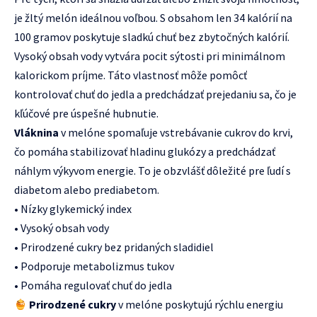
je žltý melón ideálnou voľbou. S obsahom len 34 kalórií na
100 gramov poskytuje sladkú chuť bez zbytočných kalórií.
Vysoký obsah vody vytvára pocit sýtosti pri minimálnom
kalorickom príjme. Táto vlastnosť môže pomôcť
kontrolovať chuť do jedla a predchádzať prejedaniu sa, čo je
kľúčové pre úspešné hubnutie.
Vláknina
v melóne spomaľuje vstrebávanie cukrov do krvi,
čo pomáha stabilizovať hladinu glukózy a predchádzať
náhlym výkyvom energie. To je obzvlášť dôležité pre ľudí s
diabetom alebo prediabetom.
• Nízky glykemický index
• Vysoký obsah vody
• Prirodzené cukry bez pridaných sladidiel
• Podporuje metabolizmus tukov
• Pomáha regulovať chuť do jedla
Prirodzené cukry
v melóne poskytujú rýchlu energiu