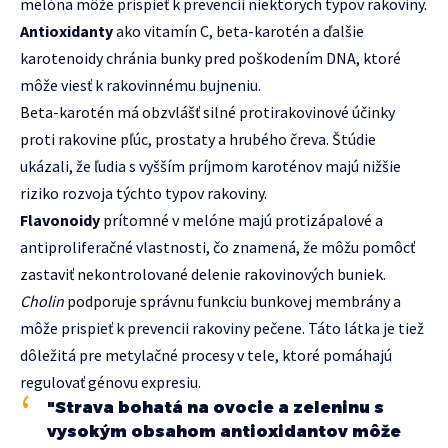
melóna môže prispieť k prevencii niektorých typov rakoviny.
Antioxidanty
ako vitamín C, beta-karotén a ďalšie
karotenoidy chránia bunky pred poškodením DNA, ktoré
môže viesť k rakovinnému bujneniu.
Beta-karotén má obzvlášť silné protirakovinové účinky
proti rakovine pľúc, prostaty a hrubého čreva. Štúdie
ukázali, že ľudia s vyšším príjmom karoténov majú nižšie
riziko rozvoja týchto typov rakoviny.
Flavonoidy
prítomné v melóne majú protizápalové a
antiproliferačné vlastnosti, čo znamená, že môžu pomôcť
zastaviť nekontrolované delenie rakovinových buniek.
Cholin
podporuje správnu funkciu bunkovej membrány a
môže prispieť k prevencii rakoviny pečene. Táto látka je tiež
dôležitá pre metylačné procesy v tele, ktoré pomáhajú
regulovať génovu expresiu.
"Strava bohatá na ovocie a zeleninu s
vysokým obsahom antioxidantov môže