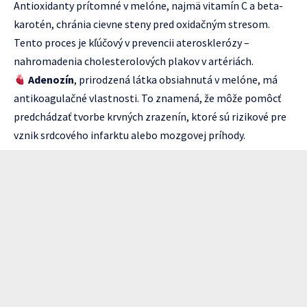
Antioxidanty prítomné v melóne, najmä vitamín C a beta-
karotén, chránia cievne steny pred oxidačným stresom.
Tento proces je kľúčový v prevencii aterosklerózy –
nahromadenia cholesterolových plakov v artériách.
Adenozín
, prirodzená látka obsiahnutá v melóne, má
antikoagulačné vlastnosti. To znamená, že môže pomôcť
predchádzať tvorbe krvných zrazenín, ktoré sú rizikové pre
vznik srdcového infarktu alebo mozgovej príhody.