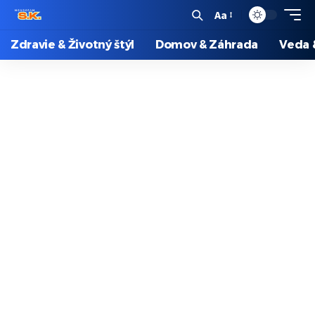
Aa
Zdravie & Životný štýl
Domov & Záhrada
Veda 