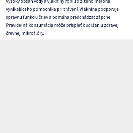
Vysoký obsah vody a vlákniny robí zo žltého melóna
vynikajúceho pomocníka pri trávení. Vláknina podporuje
správnu funkciu čriev a pomáha predchádzať zápche.
Pravidelná konzumácia môže prispieť k udržaniu zdravej
črevnej mikroflóry.