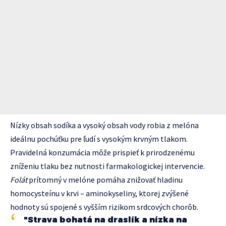
Nízky obsah sodíka a vysoký obsah vody robia z melóna
ideálnu pochúťku pre ľudí s vysokým krvným tlakom.
Pravidelná konzumácia môže prispieť k prirodzenému
zníženiu tlaku bez nutnosti farmakologickej intervencie.
Folát
prítomný v melóne pomáha znižovať hladinu
homocysteínu v krvi – aminokyseliny, ktorej zvýšené
hodnoty sú spojené s vyšším rizikom srdcových chorôb.
"Strava bohatá na draslík a nízka na