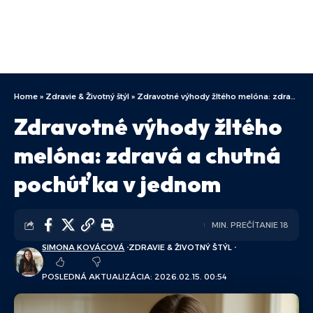
Home
»
Zdravie & Životný štýl
»
Zdravotné výhody žltého melóna: zdravá a chutná pochúťka v jednom
Zdravotné výhody žltého
melóna: zdravá a chutná
pochúťka v jednom
MIN. PREČÍTANIE 18
SIMONA KOVÁCOVÁ
ZDRAVIE & ŽIVOTNÝ ŠTÝL
POSLEDNÁ AKTUALIZÁCIA: 2026.02.15. 00:54