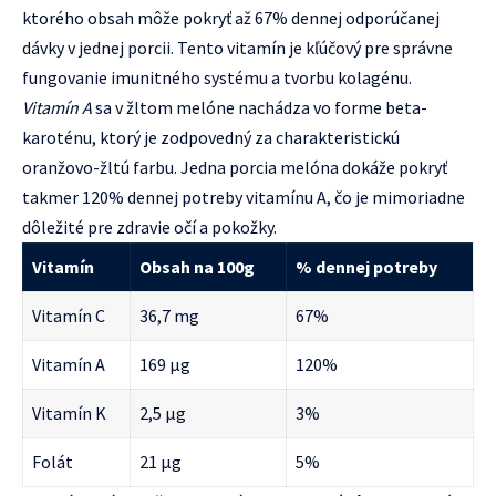
ktorého obsah môže pokryť až 67% dennej odporúčanej
dávky v jednej porcii. Tento vitamín je kľúčový pre správne
fungovanie imunitného systému a tvorbu kolagénu.
Vitamín A
sa v žltom melóne nachádza vo forme beta-
karoténu, ktorý je zodpovedný za charakteristickú
oranžovo-žltú farbu. Jedna porcia melóna dokáže pokryť
takmer 120% dennej potreby vitamínu A, čo je mimoriadne
dôležité pre zdravie očí a pokožky.
Vitamín
Obsah na 100g
% dennej potreby
Vitamín C
36,7 mg
67%
Vitamín A
169 μg
120%
Vitamín K
2,5 μg
3%
Folát
21 μg
5%