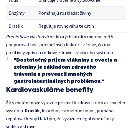
Enzýmy
Pomáhajú rozkladať živiny
Draslík
Reguluje rovnováhu tekutín
Prebiotické vlastnosti
niektorých látok v melóne môžu
podporovať rast prospešných baktérií v čreve, čo má
pozitívny vpliv na celkové zdravie tráviaceho systému.
"Dostatočný príjem vlákniny z ovocia a
zeleniny je základom zdravého
trávenia a prevencii mnohých
gastrointestinálnych problémov."
Kardiovaskulárne benefity
Žltý melón môže výrazne prispieť k zdraviu srdca a cievneho
systému.
Draslík
, ktorého je v melóne hojne, pomáha
regulovať krvný tlak tým, že vyvažuje negatívne účinky
sodíka v strave.