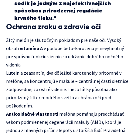
sodík je jedným z najefektívnejších
spôsobov prirodzenej regulácie
krvného tlaku."
Ochrana zraku a zdravie očí
Žltý melón je skutočným pokladom pre naše oči. Vysoký
obsah
vitamínu A
v podobe beta-karoténu je nevyhnutný
pre správnu funkciu sietnice a udržanie dobrého nočného
videnia.
Lutein a zeaxantín, dva dôležité karotenoidy prítomné v
melóne, sa koncentrujú v makule – centrálnej časti sietnice
zodpovednej za ostré videnie. Tieto látky pôsobia ako
prirodzený filter modrého svetla a chránia oči pred
poškodením.
Antioxidačné vlastnosti
melóna pomáhajú predchádzať
vekom podmienenej degenerácii makuly (AMD), ktorá je
jednou z hlavných príčin slepoty u starších ľudí. Pravidelná