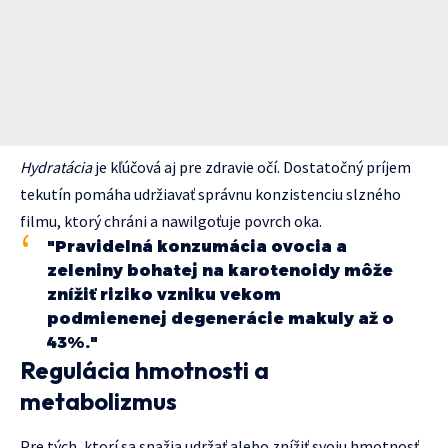
Hydratácia
je kľúčová aj pre zdravie očí. Dostatočný príjem
tekutín pomáha udržiavať správnu konzistenciu slzného
filmu, ktorý chráni a nawilgoťuje povrch oka.
"Pravidelná konzumácia ovocia a
zeleniny bohatej na karotenoidy môže
znížiť riziko vzniku vekom
podmienenej degenerácie makuly až o
43%."
Regulácia hmotnosti a
metabolizmus
Pre tých, ktorí sa snažia udržať alebo znížiť svoju hmotnosť,