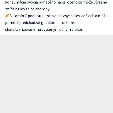
konzumácia ovocia bohatého na karotenoidy môže výrazne
znížiť riziko tejto choroby.
Vitamín C podporuje zdravie krvných ciev v očiach a môže
pomôcť predchádzať glaukómu – ochoreniu
charakterizovanému zvýšeným očným tlakom.