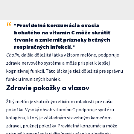
"Pravidelná konzumácia ovocia
bohatého na vitamín C môže skrátiť
trvanie a zmierniť príznaky bežných
respiračných infekcií."
Cholin
, ďalšia dôležitá látka v žltom melóne, podporuje
zdravie nervového systému a môže prispieť k lepšej
kognitívnej funkcii. Táto látka je tiež dôležitá pre správnu
funkciu imunitných buniek.
Zdravie pokožky a vlasov
Žltý melón je skutočným elixírom mladosti pre našu
pokožku. Vysoký obsah vitamínu C podporuje syntézu
kolagénu, ktorý je základným stavebným kameňom
zdravej, pružnej pokožky. Pravidelná konzumácia môže
prispieť k zmenšeniu viditeľnosti vrások a zlepšeniu