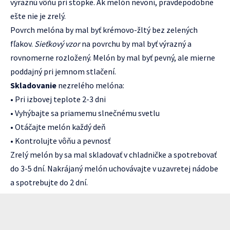
výraznú vôňu pri stopke. Ak melón nevoní, pravdepodobne
ešte nie je zrelý.
Povrch melóna by mal byť krémovo-žltý bez zelených
fľakov.
Sieťkový vzor
na povrchu by mal byť výrazný a
rovnomerne rozložený. Melón by mal byť pevný, ale mierne
poddajný pri jemnom stlačení.
Skladovanie
nezrelého melóna:
• Pri izbovej teplote 2-3 dni
• Vyhýbajte sa priamemu slnečnému svetlu
• Otáčajte melón každý deň
• Kontrolujte vôňu a pevnosť
Zrelý melón by sa mal skladovať v chladničke a spotrebovať
do 3-5 dní. Nakrájaný melón uchovávajte v uzavretej nádobe
a spotrebujte do 2 dní.