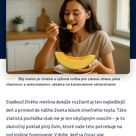
Žltý melón je chutná a výživná voľba pre zdravú stravu, plná
vitamínov a antioxidantov, ideálna na každodenné občerstvenie.
Sladkosť žltého melóna dokáže rozžiariť aj ten najšedšejší
deň a priniesť do nášho života kúsok slnečného tepla. Táto
zlatistá pochúťka však nie je len obyčajným ovocím – je to
skutočný poklad plný živín, ktoré naše telo potrebuje na
optimálne fungovanie. V dobe, keď sa čoraz viac