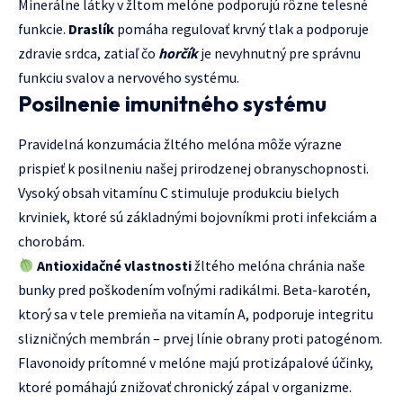
Minerálne látky v žltom melóne podporujú rôzne telesné
funkcie.
Draslík
pomáha regulovať krvný tlak a podporuje
zdravie srdca, zatiaľ čo
horčík
je nevyhnutný pre správnu
funkciu svalov a nervového systému.
Posilnenie imunitného systému
Pravidelná konzumácia žltého melóna môže výrazne
prispieť k posilneniu našej prirodzenej obranyschopnosti.
Vysoký obsah vitamínu C stimuluje produkciu bielych
krviniek, ktoré sú základnými bojovníkmi proti infekciám a
chorobám.
Antioxidačné vlastnosti
žltého melóna chránia naše
bunky pred poškodením voľnými radikálmi. Beta-karotén,
ktorý sa v tele premieňa na vitamín A, podporuje integritu
slizničných membrán – prvej línie obrany proti patogénom.
Flavonoidy prítomné v melóne majú protizápalové účinky,
ktoré pomáhajú znižovať chronický zápal v organizme.