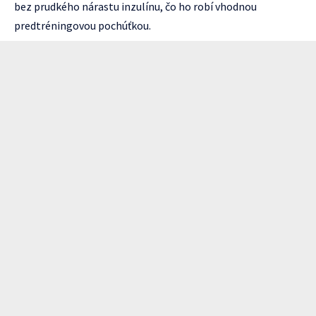
bez prudkého nárastu inzulínu, čo ho robí vhodnou
predtréningovou pochúťkou.