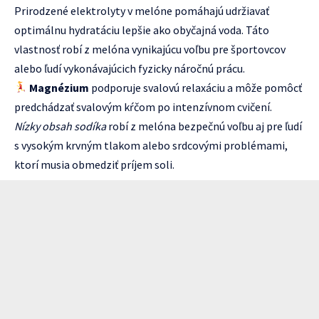
Prirodzené elektrolyty v melóne pomáhajú udržiavať
optimálnu hydratáciu lepšie ako obyčajná voda. Táto
vlastnosť robí z melóna vynikajúcu voľbu pre športovcov
alebo ľudí vykonávajúcich fyzicky náročnú prácu.
Magnézium
podporuje svalovú relaxáciu a môže pomôcť
predchádzať svalovým kŕčom po intenzívnom cvičení.
Nízky obsah sodíka
robí z melóna bezpečnú voľbu aj pre ľudí
s vysokým krvným tlakom alebo srdcovými problémami,
ktorí musia obmedziť príjem soli.