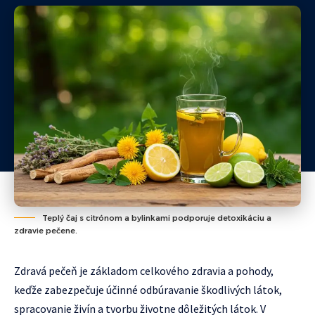
Teplý čaj s citrónom a bylinkami podporuje detoxikáciu a
zdravie pečene.
Zdravá pečeň je základom celkového zdravia a pohody,
keďže zabezpečuje účinné odbúravanie škodlivých látok,
spracovanie živín a tvorbu životne dôležitých látok. V