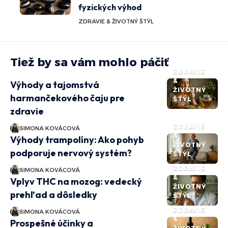
fyzických výhod
ZDRAVIE & ŽIVOTNÝ ŠTÝL
Tiež by sa vám mohlo páčiť
ZDRAVIE
&
Výhody a tajomstvá
ŽIVOTNÝ
harmančekového čaju pre
ŠTÝL
zdravie
ZDRAVIE
SIMONA KOVÁCOVÁ
&
Výhody trampolíny: Ako pohyb
ŽIVOTNÝ
podporuje nervový systém?
ŠTÝL
ZDRAVIE
SIMONA KOVÁCOVÁ
&
Vplyv THC na mozog: vedecký
ŽIVOTNÝ
prehľad a dôsledky
ŠTÝL
ZDRAVIE
SIMONA KOVÁCOVÁ
&
Prospešné účinky a