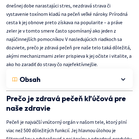
dnešnej dobe narastajúci stres, nezdravá strava či
vystavenie toxínom kladú na pečeň veľké nároky. Prírodná
cesta k jej obnove preto získava na popularite – a práve
zeler je v tomto smere často spomínaný ako jeden z
najúčinnejších pomocníkov. V nasledujúcich riadkoch sa
dozviete, prečo je zdravá pečeň pre naše telo taká dôležitá,
akými mechanizmami zeler prispieva k jej očiste i vitalite, a
ako ho zaradiť do stravy čo najefektívnejšie.
Obsah
Prečo je zdravá pečeň kľúčová pre
naše zdravie
Pečeň je najväčší vnútorný orgán v našom tele, ktorý plní
viac než 500 dôležitých funkcií. Jej hlavnou úlohou je
filtrovať krv a odstraňovať z nej toxíny a odpadové produkty