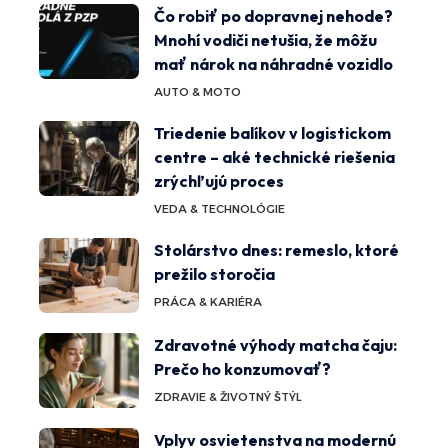
Čo robiť po dopravnej nehode?
Mnohí vodiči netušia, že môžu
mať nárok na náhradné vozidlo
AUTO & MOTO
Triedenie balíkov v logistickom
centre – aké technické riešenia
zrýchľujú proces
VEDA & TECHNOLÓGIE
Stolárstvo dnes: remeslo, ktoré
prežilo storočia
PRÁCA & KARIÉRA
Zdravotné výhody matcha čaju:
Prečo ho konzumovať?
ZDRAVIE & ŽIVOTNÝ ŠTÝL
Vplyv osvietenstva na modernú