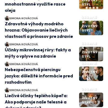
ŽIVOTNÝ
mnohostranné využitie rasce
ŠTÝL
oleja
ZDRAVIE
SIMONA KOVÁCOVÁ
&
Zdravotné výhody modrého
ŽIVOTNÝ
hrozna: Objavovanie liečivých
ŠTÝL
vlastností a prínosov pre zdravie
ZDRAVIE
SIMONA KOVÁCOVÁ
&
Účinky mikrovlnnej rúry: fakty a
ŽIVOTNÝ
mýty o vplyve na zdravie
ŠTÝL
ZDRAVIE
SIMONA KOVÁCOVÁ
&
Nebezpečenstvá piercingu
ŽIVOTNÝ
jazyka: dôležité informácie pred
ŠTÝL
rozhodnutím
ZDRAVIE
SIMONA KOVÁCOVÁ
&
Liečivé účinky teplého kúpeľa:
ŽIVOTNÝ
Ako podporuje naše telesné a
ŠTÝL