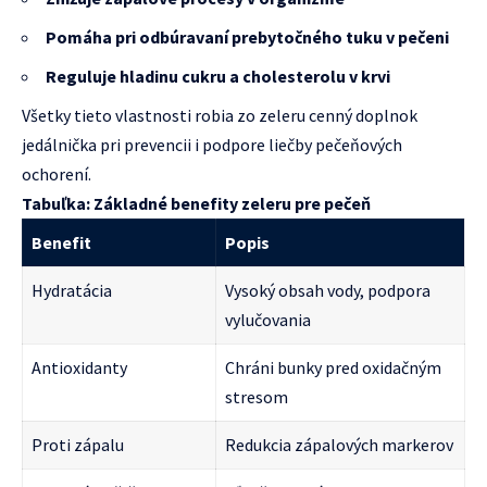
Pomáha pri odbúravaní prebytočného tuku v pečeni
Reguluje hladinu cukru a cholesterolu v krvi
Všetky tieto vlastnosti robia zo zeleru cenný doplnok
jedálnička pri prevencii i podpore liečby pečeňových
ochorení.
Tabuľka: Základné benefity zeleru pre pečeň
Benefit
Popis
Hydratácia
Vysoký obsah vody, podpora
vylučovania
Antioxidanty
Chráni bunky pred oxidačným
stresom
Proti zápalu
Redukcia zápalových markerov