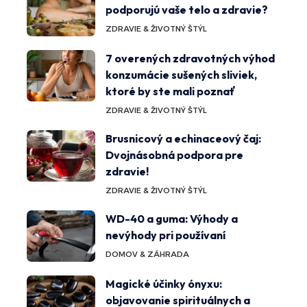
podporujú vaše telo a zdravie?
ZDRAVIE & ŽIVOTNÝ ŠTÝL
7 overených zdravotných výhod
konzumácie sušených sliviek,
ktoré by ste mali poznať
ZDRAVIE & ŽIVOTNÝ ŠTÝL
Brusnicový a echinaceový čaj:
Dvojnásobná podpora pre
zdravie!
ZDRAVIE & ŽIVOTNÝ ŠTÝL
WD-40 a guma: Výhody a
nevýhody pri používaní
DOMOV & ZÁHRADA
Magické účinky ónyxu:
objavovanie spirituálnych a