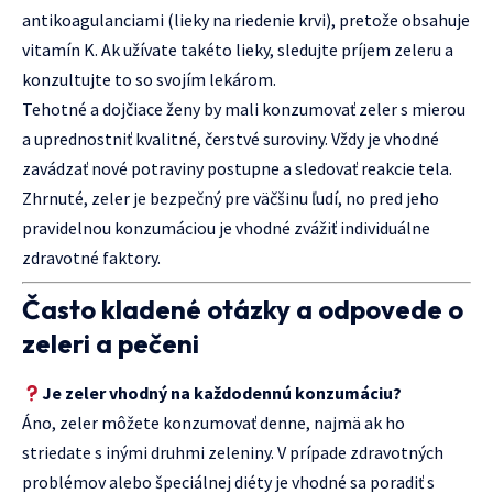
antikoagulanciami (lieky na riedenie krvi), pretože obsahuje
vitamín K. Ak užívate takéto lieky, sledujte príjem zeleru a
konzultujte to so svojím lekárom.
Tehotné a dojčiace ženy by mali konzumovať zeler s mierou
a uprednostniť kvalitné, čerstvé suroviny. Vždy je vhodné
zavádzať nové potraviny postupne a sledovať reakcie tela.
Zhrnuté, zeler je bezpečný pre väčšinu ľudí, no pred jeho
pravidelnou konzumáciou je vhodné zvážiť individuálne
zdravotné faktory.
Často kladené otázky a odpovede o
zeleri a pečeni
Je zeler vhodný na každodennú konzumáciu?
Áno, zeler môžete konzumovať denne, najmä ak ho
striedate s inými druhmi zeleniny. V prípade zdravotných
problémov alebo špeciálnej diéty je vhodné sa poradiť s