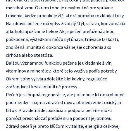
metabolizmu. Okrem toho je nevyhnutná pre správne
trávenie, keďže produkuje žlč, ktorá pomáha rozkladať tuky.
Na zdravie pečene má vplyv životný štýl, strava, konzumácia
alkoholu aj užívanie liekov. Ak je pečeň preťažená alebo
poškodená, výsledkom môžu byť únava, tráviace ťažkosti,
zhoršená imunita či dokonca vážnejšie ochorenia ako
cirhóza alebo steatóza.
Ďalšou významnou funkciou pečene je ukladanie živín,
vitamínov a minerálov, ktoré telo využíva podľa potreby.
Okrem toho vytvára dôležité bielkoviny, regulujúce
zrážanlivosť krvi a imunitné procesy.
Pečeň je schopná regenerácie, ale potrebuje k tomu vhodné
podmienky – najmä zdravú stravu a obmedzenie toxických
látok. Pravidelná detoxikácia a podpora pečene môžu
pomôcť predchádzať preťaženiu a podporiť jej obnovu.
Zdravá pečeň je preto kľúčom k vitalite, energii a celkovej