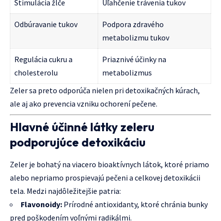
Stimulácia žlče
Uľahčenie trávenia tukov
Odbúravanie tukov
Podpora zdravého
metabolizmu tukov
Regulácia cukru a
Priaznivé účinky na
cholesterolu
metabolizmus
Zeler sa preto odporúča nielen pri detoxikačných kúrach,
ale aj ako prevencia vzniku ochorení pečene.
Hlavné účinné látky zeleru
podporujúce detoxikáciu
Zeler je bohatý na viacero bioaktívnych látok, ktoré priamo
alebo nepriamo prospievajú pečeni a celkovej detoxikácii
tela. Medzi najdôležitejšie patria:
Flavonoidy:
Prírodné antioxidanty, ktoré chránia bunky
pred poškodením voľnými radikálmi.