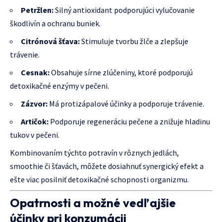
Petržlen:
Silný antioxidant podporujúci vylučovanie
škodlivín a ochranu buniek.
Citrónová šťava:
Stimuluje tvorbu žlče a zlepšuje
trávenie.
Cesnak:
Obsahuje sírne zlúčeniny, ktoré podporujú
detoxikačné enzýmy v pečeni.
Zázvor:
Má protizápalové účinky a podporuje trávenie.
Artičok:
Podporuje regeneráciu pečene a znižuje hladinu
tukov v pečeni.
Kombinovaním týchto potravín v rôznych jedlách,
smoothie či šťavách, môžete dosiahnuť synergický efekt a
ešte viac posilniť detoxikačné schopnosti organizmu.
Opatrnosti a možné vedľajšie
účinky pri konzumácii