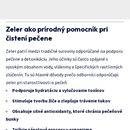
Zeler ako prírodný pomocník pri
čistení pečene
Zeler patrí medzi tradičné suroviny odporúčané na podporu
pečene a detoxikáciu. Jeho účinky sú často spájané s
vysokým obsahom vody, vlákniny a špecifických rastlinných
zlúčenín. Tu sú hlavné dôvody prečo odborníci odporúčajú
zeler pri starostlivosti o pečeň:
Podporuje hydratáciu a vylučovanie toxínov
Stimuluje tvorbu žlče a zlepšuje trávenie tukov
Obsahuje silné antioxidanty, ktoré chránia pečeňové
bunky
Znižuje zápalové procesy v organizme