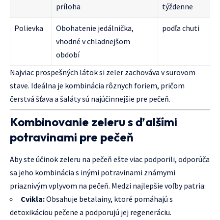
príloha
týždenne
Polievka
Obohatenie jedálnička,
podľa chuti
vhodné v chladnejšom
období
Najviac prospešných látok si zeler zachováva v surovom
stave. Ideálna je kombinácia rôznych foriem, pričom
čerstvá šťava a šaláty sú najúčinnejšie pre pečeň.
Kombinovanie zeleru s ďalšími
potravinami pre pečeň
Aby ste účinok zeleru na pečeň ešte viac podporili, odporúča
sa jeho kombinácia s inými potravinami známymi
priaznivým vplyvom na pečeň. Medzi najlepšie voľby patria:
Cvikla:
Obsahuje betalainy, ktoré pomáhajú s
detoxikáciou pečene a podporujú jej regeneráciu.