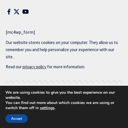
[mc4wp_form]
Our website stores cookies on your computer. They allow us to
remember you and help personalize your experience with our
site..
Read our
privacy policy
for more information.
We are using cookies to give you the best experience on our
Copyright © 2014-2025 MonoGramSK. All Rights Reserved.
website.
You can find out more about which cookies we are using or
switch them off in
settings
.
Cookies
Contact
Accept
Zásady ochrany osobných údajov