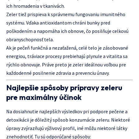
ich hromadenia v tkanivách.
Zeler tiež prispieva k správnemu fungovaniu imunitného
systému. Vďaka antioxidantom chráni bunky pred
poškodením a napomáha ich obnove, čo posilňuje celkovú
obranyschopnosť tela.
Ak je pečeň funkčná a nezaťažená, celé telo je zásobované
energiou, tráviace procesy prebiehajú plynule a vitalita sa
rýchlo obnovuje. Práve preto je zeler ideálnou voľbou pre
každodenné posilnenie zdravia a prevenciu únavy.
Najlepšie spôsoby prípravy zeleru
pre maximálny účinok
Na dosiahnutie najlepších výsledkov pri podpore pečene a
detoxikácii je dôležitý spôsob konzumácie zeleru. Niektoré
úpravy zvýrazňujú výživový profil, iné môžu niektoré látky
znehodnotiť. Tu sú odporúčané spôsoby: