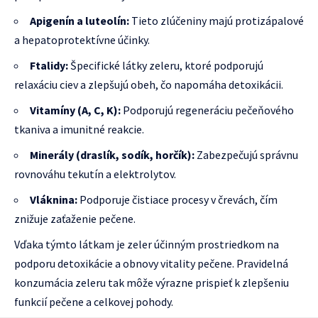
Apigenín a luteolín:
Tieto zlúčeniny majú protizápalové
a hepatoprotektívne účinky.
Ftalidy:
Špecifické látky zeleru, ktoré podporujú
relaxáciu ciev a zlepšujú obeh, čo napomáha detoxikácii.
Vitamíny (A, C, K):
Podporujú regeneráciu pečeňového
tkaniva a imunitné reakcie.
Minerály (draslík, sodík, horčík):
Zabezpečujú správnu
rovnováhu tekutín a elektrolytov.
Vláknina:
Podporuje čistiace procesy v črevách, čím
znižuje zaťaženie pečene.
Vďaka týmto látkam je zeler účinným prostriedkom na
podporu detoxikácie a obnovy vitality pečene. Pravidelná
konzumácia zeleru tak môže výrazne prispieť k zlepšeniu
funkcií pečene a celkovej pohody.