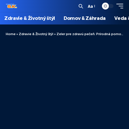
Aa
Zdravie & Životný štýl
Domov & Záhrada
Veda 
Home
»
Zdravie & Životný štýl
»
Zeler pre zdravú pečeň: Prírodná pomoc pri detoxikácii a obnove vitality