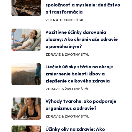
spoločnosť a myslenie: dedičstvo
a transformácia
VEDA & TECHNOLÓGIE
Pozitívne účinky darovania
plazmy: Ako chráni vaše zdravie
a pomáha iným?
ZDRAVIE & ŽIVOTNÝ ŠTÝL
Liečivé účinky státia na okraji:
zmiernenie bolesti kĺbov a
zlepšenie celkového zdravia
ZDRAVIE & ŽIVOTNÝ ŠTÝL
Výhody tvarohu: ako podporuje
organizmus a zdravie?
ZDRAVIE & ŽIVOTNÝ ŠTÝL
Účinky olív na zdravie: Ako