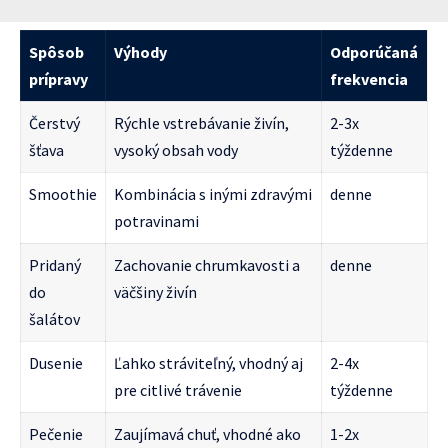
Spôsob
Výhody
Odporúčaná
prípravy
frekvencia
Čerstvý
Rýchle vstrebávanie živín,
2-3x
šťava
vysoký obsah vody
týždenne
Smoothie
Kombinácia s inými zdravými
denne
potravinami
Pridaný
Zachovanie chrumkavosti a
denne
do
väčšiny živín
šalátov
Dusenie
Ľahko stráviteľný, vhodný aj
2-4x
pre citlivé trávenie
týždenne
Pečenie
Zaujímavá chuť, vhodné ako
1-2x