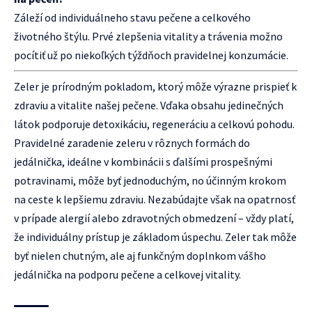
Záleží od individuálneho stavu pečene a celkového
životného štýlu. Prvé zlepšenia vitality a trávenia možno
pocítiť už po niekoľkých týždňoch pravidelnej konzumácie.
Zeler je prírodným pokladom, ktorý môže výrazne prispieť k
zdraviu a vitalite našej pečene. Vďaka obsahu jedinečných
látok podporuje detoxikáciu, regeneráciu a celkovú pohodu.
Pravidelné zaradenie zeleru v rôznych formách do
jedálnička, ideálne v kombinácii s ďalšími prospešnými
potravinami, môže byť jednoduchým, no účinným krokom
na ceste k lepšiemu zdraviu. Nezabúdajte však na opatrnosť
v prípade alergií alebo zdravotných obmedzení – vždy platí,
že individuálny prístup je základom úspechu. Zeler tak môže
byť nielen chutným, ale aj funkčným doplnkom vášho
jedálnička na podporu pečene a celkovej vitality.