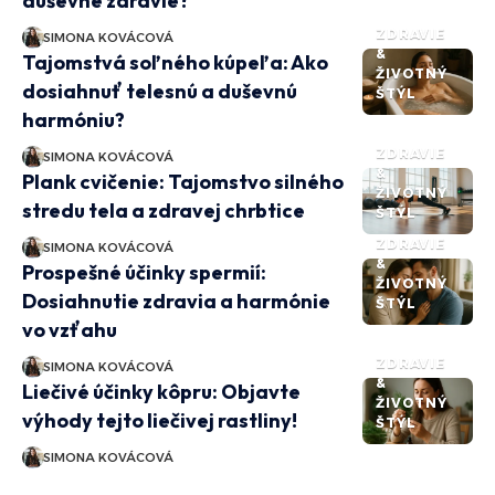
duševné zdravie?
ZDRAVIE
SIMONA KOVÁCOVÁ
&
Tajomstvá soľného kúpeľa: Ako
ŽIVOTNÝ
dosiahnuť telesnú a duševnú
ŠTÝL
harmóniu?
ZDRAVIE
SIMONA KOVÁCOVÁ
&
Plank cvičenie: Tajomstvo silného
ŽIVOTNÝ
stredu tela a zdravej chrbtice
ŠTÝL
ZDRAVIE
SIMONA KOVÁCOVÁ
&
Prospešné účinky spermií:
ŽIVOTNÝ
Dosiahnutie zdravia a harmónie
ŠTÝL
vo vzťahu
ZDRAVIE
SIMONA KOVÁCOVÁ
&
Liečivé účinky kôpru: Objavte
ŽIVOTNÝ
výhody tejto liečivej rastliny!
ŠTÝL
SIMONA KOVÁCOVÁ