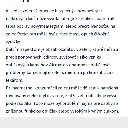
Aj keď je zeler všeobecne bezpečný a prospešný, u
niektorých ľudí môže vyvolať alergické reakcie, najmä ak
trpia potravinovými alergiami alebo precitlivenosťou na
zeler. Prejavom môže byť svrbenie úst, opuch či kožné
vyrážky.
Ďalším aspektom je obsah oxalátov v zeleri, ktoré môžu u
predisponovaných jedincov zvyšovať riziko vzniku
obličkových kameňov. Ak máte v anamnéze obličkové
problémy, konzumujte zeler s mierou a po konzultácii s
lekárom.
Pri nadmernej konzumácii zeleru môže dôjsť aj k narušeniu
rovnováhy elektrolytov v tele, keďže zeler obsahuje vyšší
podiel sodíka. Toto môže byť problém najmä pre osoby so
zníženou funkciou obličiek alebo vysokým krvným tlakom.