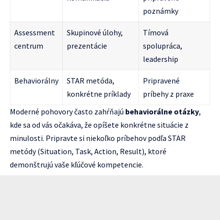
poznámky
Assessment
Skupinové úlohy,
Tímová
centrum
prezentácie
spolupráca,
leadership
Behaviorálny
STAR metóda,
Pripravené
konkrétne príklady
príbehy z praxe
Moderné pohovory často zahŕňajú
behaviorálne otázky
,
kde sa od vás očakáva, že opíšete konkrétne situácie z
minulosti. Pripravte si niekoľko príbehov podľa STAR
metódy (Situation, Task, Action, Result), ktoré
demonštrujú vaše kľúčové kompetencie.