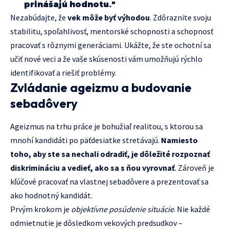
prinášajú hodnotu."
Nezabúdajte, že
vek môže byť výhodou
. Zdôraznite svoju
stabilitu, spoľahlivosť, mentorské schopnosti a schopnosť
pracovať s rôznymi generáciami. Ukážte, že ste ochotní sa
učiť nové veci a že vaše skúsenosti vám umožňujú rýchlo
identifikovať a riešiť problémy.
Zvládanie ageizmu a budovanie
sebadôvery
Ageizmus na trhu práce je bohužiaľ realitou, s ktorou sa
mnohí kandidáti po päťdesiatke stretávajú.
Namiesto
toho, aby ste sa nechali odradiť, je dôležité rozpoznať
diskrimináciu a vedieť, ako sa s ňou vyrovnať
. Zároveň je
kľúčové pracovať na vlastnej sebadôvere a prezentovať sa
ako hodnotný kandidát.
Prvým krokom je
objektívne posúdenie situácie
. Nie každé
odmietnutie je dôsledkom vekových predsudkov –