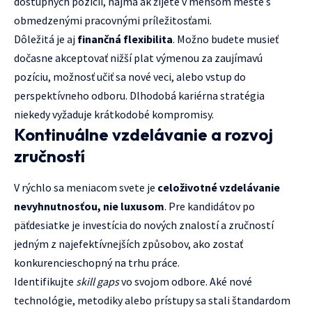
dostupných pozícií, najmä ak žijete v menšom meste s
obmedzenými pracovnými príležitosťami.
Dôležitá je aj
finančná flexibilita
. Možno budete musieť
dočasne akceptovať nižší plat výmenou za zaujímavú
pozíciu, možnosť učiť sa nové veci, alebo vstup do
perspektívneho odboru. Dlhodobá kariérna stratégia
niekedy vyžaduje krátkodobé kompromisy.
Kontinuálne vzdelávanie a rozvoj
zručností
V rýchlo sa meniacom svete je
celoživotné vzdelávanie
nevyhnutnosťou, nie luxusom
. Pre kandidátov po
päťdesiatke je investícia do nových znalostí a zručností
jedným z najefektívnejších způsobov, ako zostať
konkurencieschopný na trhu práce.
Identifikujte
skill gaps
vo svojom odbore. Aké nové
technológie, metodiky alebo prístupy sa stali štandardom