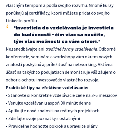
vlastným tempom a podľa svojho rozvrhu. Mnohé kurzy
ponúkajú aj certifikáty, ktoré môžete pridať do svojho
LinkedIn profilu.
"Investícia do vzdelávania je investícia
do budúcnosti – čím viac sa naučíte,
tým viac možností sa vám otvorí."
Nezanedbávajte ani
tradičné formy vzdelávania
. Odborné
konferencie, semináre a workshopy vám okrem nových
znalostí poskytnú aj príležitosť na networking. Aktívna
účasť na takýchto podujatiach demonštruje váš záujem o
odbor a ochotu investovať do vlastného rozvoja.
Praktické tipy na efektívne vzdelávanie:
• Stanovte si konkrétne vzdelávacie ciele na 3-6 mesiacov
• Venujte vzdelávaniu aspoň 30 minút denne
• Aplikujte nové znalosti na reálnych projektoch
• Zdieľajte svoje poznatky s ostatnými
• Pravidelne hodnoťte pokrok a upravujte plány