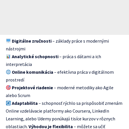
Digitálne zručnosti
– základy práce s modernými
nástrojmi
Analytické schopnosti
– práca s dátami a ich
interpretácia
Online komunikácia
– efektívna práca v digitálnom
prostredí
Projektové riadenie
– moderné metodiky ako Agile
alebo Scrum
Adaptabilita
– schopnosť rýchlo sa prispôsobiť zmenám
Online vzdelávacie platformy ako Coursera, LinkedIn
Learning, alebo Udemy ponúkajú tisíce kurzov v rôznych
oblastiach.
Výhodou je flexibilita
– môžete sa učiť