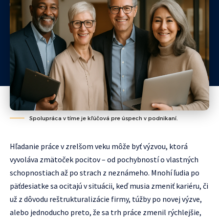
Spolupráca v tíme je kľúčová pre úspech v podnikaní.
Hľadanie práce v zrelšom veku môže byť výzvou, ktorá
vyvoláva zmätoček pocitov – od pochybností o vlastných
schopnostiach až po strach z neznámeho. Mnohí ľudia po
päťdesiatke sa ocitajú v situácii, keď musia zmeniť kariéru, či
už z dôvodu reštrukturalizácie firmy, túžby po novej výzve,
alebo jednoducho preto, že sa trh práce zmenil rýchlejšie,