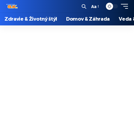
Aa
Zdravie & Životný štýl
Domov & Záhrada
Veda 