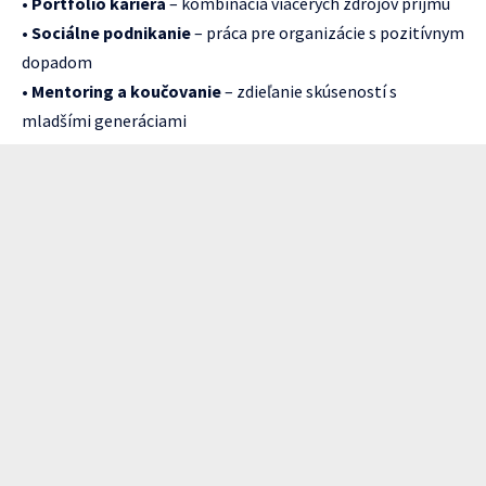
•
Portfolio kariéra
– kombinácia viacerých zdrojov príjmu
•
Sociálne podnikanie
– práca pre organizácie s pozitívnym
dopadom
•
Mentoring a koučovanie
– zdieľanie skúseností s
mladšími generáciami