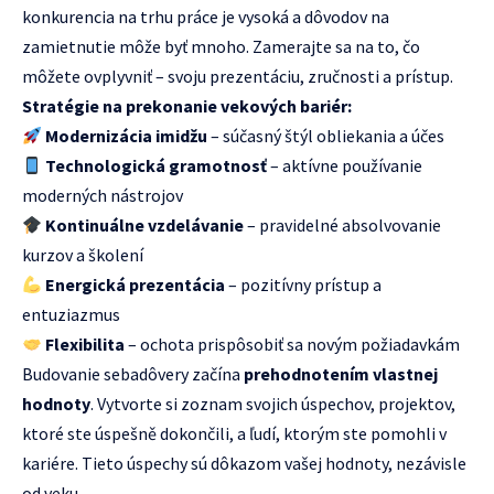
konkurencia na trhu práce je vysoká a dôvodov na
zamietnutie môže byť mnoho. Zamerajte sa na to, čo
môžete ovplyvniť – svoju prezentáciu, zručnosti a prístup.
Stratégie na prekonanie vekových bariér:
Modernizácia imidžu
– súčasný štýl obliekania a účes
Technologická gramotnosť
– aktívne používanie
moderných nástrojov
Kontinuálne vzdelávanie
– pravidelné absolvovanie
kurzov a školení
Energická prezentácia
– pozitívny prístup a
entuziazmus
Flexibilita
– ochota prispôsobiť sa novým požiadavkám
Budovanie sebadôvery začína
prehodnotením vlastnej
hodnoty
. Vytvorte si zoznam svojich úspechov, projektov,
ktoré ste úspešně dokončili, a ľudí, ktorým ste pomohli v
kariére. Tieto úspechy sú dôkazom vašej hodnoty, nezávisle
od veku.