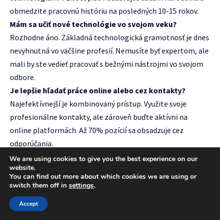
obmedzite pracovnú históriu na posledných 10-15 rokov.
Mám sa učiť nové technológie vo svojom veku?
Rozhodne áno. Základná technologická gramotnosť je dnes
nevyhnutná vo väčšine profesií. Nemusíte byť expertom, ale
mali by ste vedieť pracovať s bežnými nástrojmi vo svojom
odbore.
Je lepšie hľadať práce online alebo cez kontakty?
Najefektívnejší je kombinovaný prístup. Využite svoje
profesionálne kontakty, ale zároveň buďte aktívni na
online platformách. Až 70% pozícií sa obsadzuje cez
odporúčania.
Ako dlho môže trvať hľadanie práce po päťdesiatke?
We are using cookies to give you the best experience on our
website.
Doba hľadania závisí od mnohých faktorov – odboru,
You can find out more about which cookies we are using or
regiónu, flexibility. Počítajte s tým, že môže trvať 3-12
switch them off in
settings
.
mesiacov. Dôležité je zostať vytrvalý a kontinuálne pracovať
Accept
na svojej prezentácii.