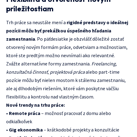
príležitostiam
Trh práce sa neustále mení a
rigidné predstavy o ideálnej
pozícii môžu byť prekážkou úspešného hľadania
zamestnania
. Po päťdesiatke je obzvlášť dôležité zostať
otvorený novým formám práce, odvetviam a možnostiam,
ktoré ste predtým možno nevnímali ako relevantné.
Zvážte alternatívne formy zamestnania.
Freelancing,
konzultačná činnosť, projektová práca
alebo part-time
pozície môžu byť nielen mostom k stálemu zamestnaniu,
ale aj dlhodobým riešením, ktoré vám poskytne väčšiu
flexibilitu a kontrolu nad vlastným časom.
Nové trendy na trhu práce:
•
Remote práca
– možnosť pracovať z domu alebo
odkiaľkoľvek
•
Gig ekonomika
– krátkodobé projekty a konzultácie