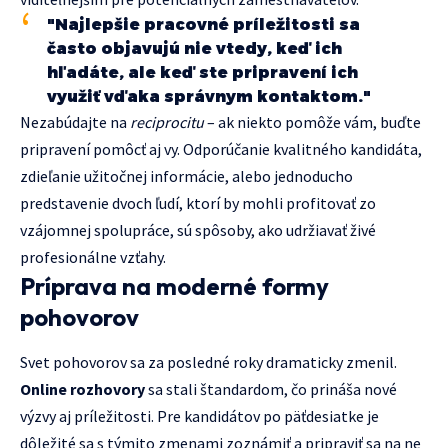
"Najlepšie pracovné príležitosti sa
často objavujú nie vtedy, keď ich
hľadáte, ale keď ste pripravení ich
využiť vďaka správnym kontaktom."
Nezabúdajte na
reciprocitu
– ak niekto pomôže vám, buďte
pripravení pomôcť aj vy. Odporúčanie kvalitného kandidáta,
zdieľanie užitočnej informácie, alebo jednoducho
predstavenie dvoch ľudí, ktorí by mohli profitovať zo
vzájomnej spolupráce, sú spôsoby, ako udržiavať živé
profesionálne vzťahy.
Príprava na moderné formy
pohovorov
Svet pohovorov sa za posledné roky dramaticky zmenil.
Online rozhovory
sa stali štandardom, čo prináša nové
výzvy aj príležitosti. Pre kandidátov po päťdesiatke je
dôležité sa s týmito zmenami zoznámiť a pripraviť sa na ne