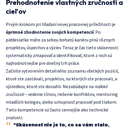
Prehodnotenie vlastných zručností a
cieľov
Prvým krokom pri hľadaní novej pracovnej príležitosti je
úprimné zhodnotenie svojich kompetencií
. Po
päťdesiatke máte za sebou bohatú kariéru plnú rôznych
projektov, úspechov a výziev. Teraz je čas tieto skúsenosti
systematicky zmapovať a identifikovať, ktoré z nich sú
najhodnotnejšie pre dnešný trh práce.
Začnite vytvorením detailného zoznamu všetkých pozícií,
ktoré ste zastávali, projektov, na ktorých ste pracovali, a
výsledkov, ktoré ste dosiahli. Nezabúdajte na
mäkké
zručnosti
– vedenie tímov, riešenie konfliktov, mentoring
mladších kolegov, alebo schopnosť pracovať pod tlakom.
Tieto kompetencie sú často cennejšie ako technické
znalosti.
"Skúsenosť nie je to, co sa vám stalo,