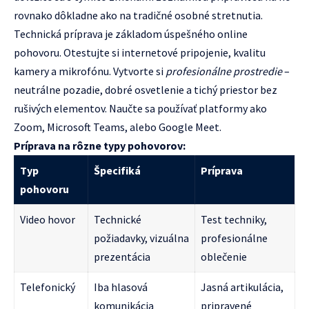
rovnako dôkladne ako na tradičné osobné stretnutia.
Technická príprava je základom úspešného online
pohovoru. Otestujte si internetové pripojenie, kvalitu
kamery a mikrofónu. Vytvorte si
profesionálne prostredie
–
neutrálne pozadie, dobré osvetlenie a tichý priestor bez
rušivých elementov. Naučte sa používať platformy ako
Zoom, Microsoft Teams, alebo Google Meet.
Príprava na rôzne typy pohovorov:
Typ
Špecifiká
Príprava
pohovoru
Video hovor
Technické
Test techniky,
požiadavky, vizuálna
profesionálne
prezentácia
oblečenie
Telefonický
Iba hlasová
Jasná artikulácia,
komunikácia
pripravené