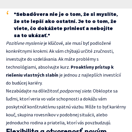
"Sebadôvera nie je o tom, že si myslíte,
že ste lepší ako ostatní. Je to o tom, že
viete, čo dokážete priniesť a nebojíte
sa to ukázať."
Pozitívne myslenie
je kľúčové, ale musí byť podložené
konkrétnymi krokmi. Ak vám chýbajú určité zručnosti,
investujte do vzdelávania. Ak máte problémy s
technológiami, absolvujte kurz.
Proaktívny prístup k
riešeniu vlastných slabín
je jednou z najlepších investícií
do budúcej kariéry.
Nezabúdajte na dôležitosť
podpornej siete
. Obklopte sa
ľuďmi, ktorí veria vo vaše schopnosti a dokážu vám
poskytnúť konštruktívnu spätnú väzbu. Môže to byť kariérny
kouč, skupina rovesníkov v podobnej situácii, alebo
jednoducho rodina a priatelia, ktorí vás povzbudzujú.
Flexibilita a otvorenosť novým