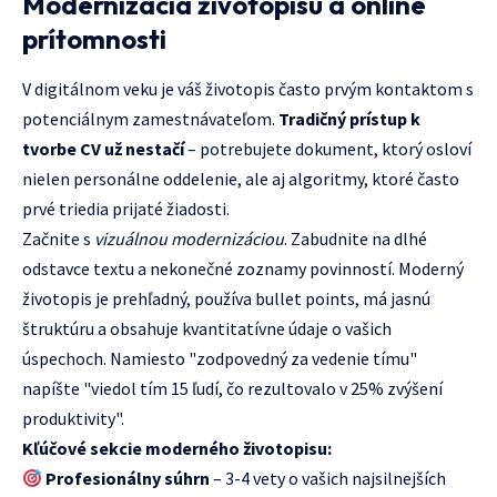
Modernizácia životopisu a online
prítomnosti
V digitálnom veku je váš životopis často prvým kontaktom s
potenciálnym zamestnávateľom.
Tradičný prístup k
tvorbe CV už nestačí
– potrebujete dokument, ktorý osloví
nielen personálne oddelenie, ale aj algoritmy, ktoré často
prvé triedia prijaté žiadosti.
Začnite s
vizuálnou modernizáciou
. Zabudnite na dlhé
odstavce textu a nekonečné zoznamy povinností. Moderný
životopis je prehľadný, používa bullet points, má jasnú
štruktúru a obsahuje kvantitatívne údaje o vašich
úspechoch. Namiesto "zodpovedný za vedenie tímu"
napíšte "viedol tím 15 ľudí, čo rezultovalo v 25% zvýšení
produktivity".
Kľúčové sekcie moderného životopisu:
Profesionálny súhrn
– 3-4 vety o vašich najsilnejších