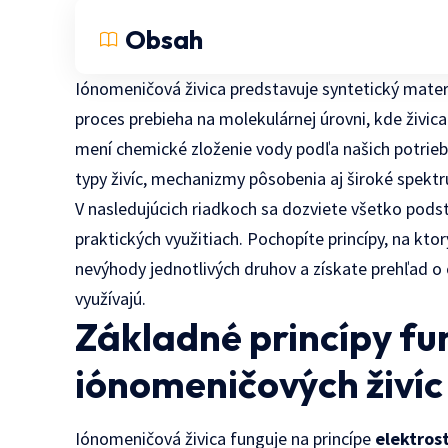
Obsah
Iónomeničová živica predstavuje syntetický mate
proces prebieha na molekulárnej úrovni, kde živica 
mení chemické zloženie vody podľa našich potrieb
typy živíc, mechanizmy pôsobenia aj široké spektru
V nasledujúcich riadkoch sa dozviete všetko podst
praktických využitiach. Pochopíte princípy, na kto
nevýhody jednotlivých druhov a získate prehľad o 
využívajú.
Základné princípy f
iónomeničových živíc
Iónomeničová živica funguje na princípe
elektrost