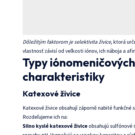
Dôležitým faktorom je selektivita živice
, ktorá ur
vlastnosť závisí od veľkosti iónov, ich náboja a af
Typy iónomeničových ž
charakteristiky
Katexové živice
Katexové živice obsahují záporně nabité funkčné sk
Rozdeľujeme ich na:
Silno kyslé katexové živice
obsahujú sulfónové s
rozsahu pH. Vyznačujú sa vysokou kapacitou a rýc