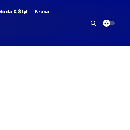
Móda & Štýl
Krása