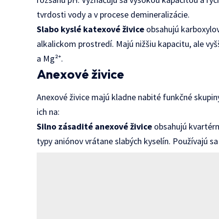
tvrdosti vody a v procese demineralizácie.
Slabo kyslé katexové živice
obsahujú karboxylové
alkalickom prostredí. Majú nižšiu kapacitu, ale v
a Mg²⁺.
Anexové živice
Anexové živice majú kladne nabité funkčné skupiny
ich na:
Silno zásadité anexové živice
obsahujú kvartér
typy aniónov vrátane slabých kyselín. Používajú sa 