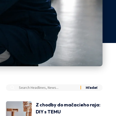
Z chodby do mačacieho raja:
DIY s TEMU