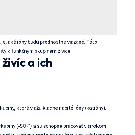
čuje, aké ióny budú prednostne viazané. Táto
inity k funkčným skupinám živice.
ivíc a ich
upiny, ktoré viažu kladne nabité ióny (katióny).
kupiny (-SO₃⁻) a sú schopné pracovať v širokom
hlosťou výmeny, preto sa používajú na odstránenie