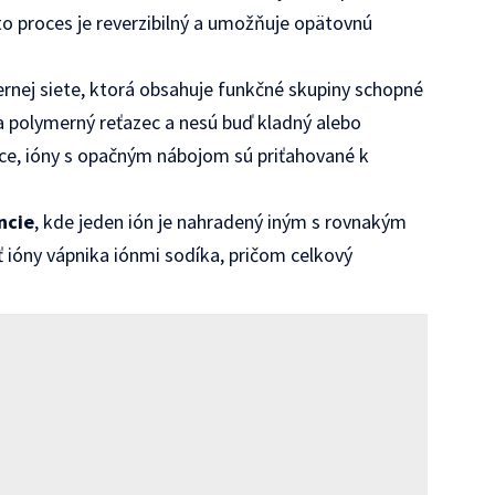
to proces je reverzibilný a umožňuje opätovnú
ernej siete, ktorá obsahuje funkčné skupiny schopné
na polymerný reťazec a nesú buď kladný alebo
ice, ióny s opačným nábojom sú priťahované k
ncie
, kde jeden ión je nahradený iným s rovnakým
 ióny vápnika iónmi sodíka, pričom celkový