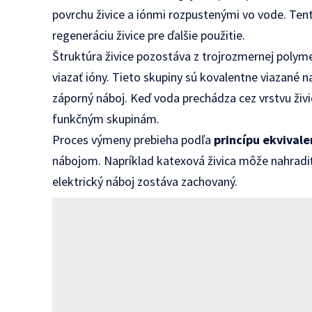
povrchu živice a iónmi rozpustenými vo vode. Ten
regeneráciu živice pre ďalšie použitie.
Štruktúra živice pozostáva z trojrozmernej polym
viazať ióny. Tieto skupiny sú kovalentne viazané 
záporný náboj. Keď voda prechádza cez vrstvu živ
funkčným skupinám.
Proces výmeny prebieha podľa
princípu ekvivale
nábojom. Napríklad katexová živica môže nahradiť
elektrický náboj zostáva zachovaný.