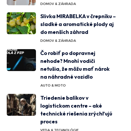
DOMOV & ZÁHRADA
Slivka MIRABELKA v črepníku –
sladké a aromatické plody aj
do menších záhrad
DOMOV & ZÁHRADA
Čo robiť po dopravnej
nehode? Mnohí vodiči
netušia, že môžu mať nárok
na náhradné vozidlo
AUTO & MOTO
Triedenie balíkov v
logistickom centre – aké
technické riešenia zrýchľujú
proces
VEDA & TECHNOLÓGIE