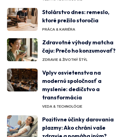
Stolárstvo dnes: remeslo,
ktoré prežilo storočia
PRÁCA & KARIÉRA
Zdravotné výhody matcha
čaju: Prečo ho konzumovať?
ZDRAVIE & ŽIVOTNÝ ŠTÝL
Vplyv osvietenstva na
modernú spoločnosť a
myslenie: dedičstvo a
transformácia
VEDA & TECHNOLÓGIE
Pozitívne účinky darovania
plazmy: Ako chráni vaše
zdravie a pomáha iným?