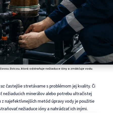
čovou živicou, ktorá odstraňuje nežiaduce ióny a zmäkčuje vodu.
az častejšie stretávame s problémom jej kvality. Či
 nežiaducich minerálov alebo potrebu ultračistej
 z najefektívnejších metód úpravy vody je použitie
traňovať nežiaduce ióny a nahrádzať ich inými.