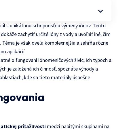
riál s unikátnou schopnosťou výmeny iónov. Tento
dokáže zachytiť určité ióny z vody a uvoľniť iné, čím
. Téma je však oveľa komplexnejšia a zahŕňa rôzne
m aplikácií.
atné o fungovaní iónomeničových živíc, ich typoch a
rých je založená ich činnosť, spoznáte výhody a
oblastiach, kde sa tieto materiály úspešne
ungovania
atickej príťažlivosti
medzi nabitými skupinami na