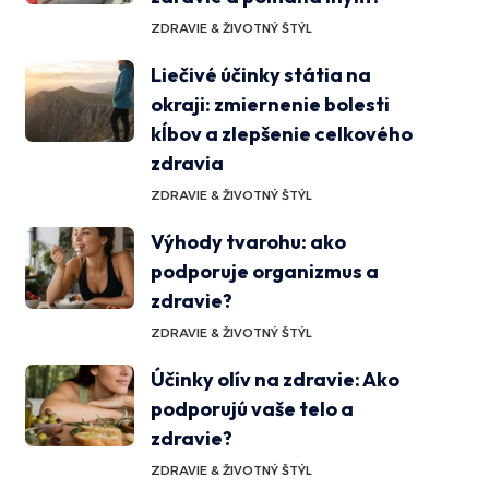
ZDRAVIE & ŽIVOTNÝ ŠTÝL
Liečivé účinky státia na
okraji: zmiernenie bolesti
kĺbov a zlepšenie celkového
zdravia
ZDRAVIE & ŽIVOTNÝ ŠTÝL
Výhody tvarohu: ako
podporuje organizmus a
zdravie?
ZDRAVIE & ŽIVOTNÝ ŠTÝL
Účinky olív na zdravie: Ako
podporujú vaše telo a
zdravie?
ZDRAVIE & ŽIVOTNÝ ŠTÝL