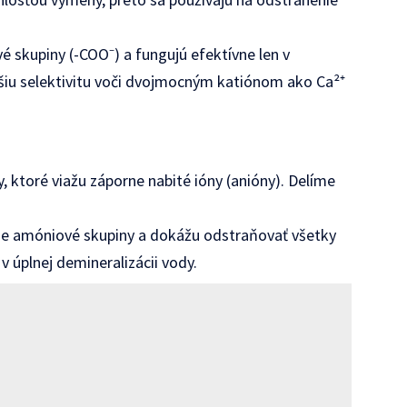
 skupiny (-COO⁻) a fungujú efektívne len v
yššiu selektivitu voči dvojmocným katiónom ako Ca²⁺
, ktoré viažu záporne nabité ióny (anióny). Delíme
ne amóniové skupiny a dokážu odstraňovať všetky
v úplnej demineralizácii vody.