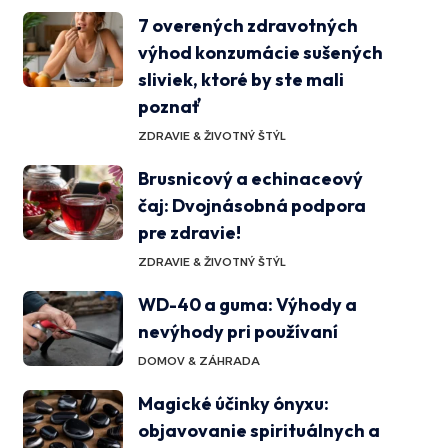
7 overených zdravotných
výhod konzumácie sušených
sliviek, ktoré by ste mali
poznať
ZDRAVIE & ŽIVOTNÝ ŠTÝL
Brusnicový a echinaceový
čaj: Dvojnásobná podpora
pre zdravie!
ZDRAVIE & ŽIVOTNÝ ŠTÝL
WD-40 a guma: Výhody a
nevýhody pri používaní
DOMOV & ZÁHRADA
Magické účinky ónyxu:
objavovanie spirituálnych a