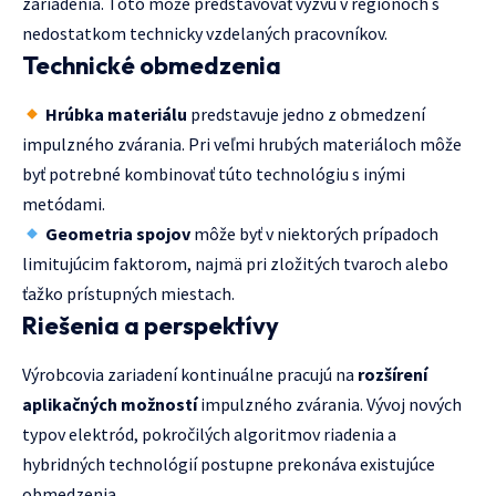
zariadenia. Toto môže predstavovať výzvu v regiónoch s
nedostatkom technicky vzdelaných pracovníkov.
Technické obmedzenia
Hrúbka materiálu
predstavuje jedno z obmedzení
impulzného zvárania. Pri veľmi hrubých materiáloch môže
byť potrebné kombinovať túto technológiu s inými
metódami.
Geometria spojov
môže byť v niektorých prípadoch
limitujúcim faktorom, najmä pri zložitých tvaroch alebo
ťažko prístupných miestach.
Riešenia a perspektívy
Výrobcovia zariadení kontinuálne pracujú na
rozšírení
aplikačných možností
impulzného zvárania. Vývoj nových
typov elektród, pokročilých algoritmov riadenia a
hybridných technológií postupne prekonáva existujúce
obmedzenia.