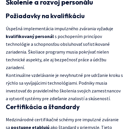
Školenie a rozvoj personálu
Požiadavky na kvalifikáciu
Úspešná implementácia impulzného zvárania vyžaduje
kvalifikovaný personál
s pochopením princípov
technológie a schopnosťou obsluhovať sofistikované
zariadenia. Školiace programy musia pokrývať nielen
technické aspekty, ale aj bezpečnosť práce a údržbu
zariadení.
Kontinuálne vzdelávanie je nevyhnutné pre udržanie kroku s
rýchlo sa vyvíjajúcimi technológiami. Podniky musia
investovať do pravidelného školenia svojich zamestnancov
a vytvoriť systémy pre zdieľanie znalostí a skúseností.
Certifikácia a štandardy
Medzinárodné certifikačné schémy pre impulzné zváranie
sa
postupne etablujú
ako štandard v priemysle. Tieto