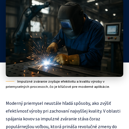
Impulzné zváranie zvyšuje efektivitu a kvalitu výroby v
priemyselných procesoch, čo je kľúčové pre moderné aplikácie.
Moderný priemysel neustále hľadá spôsoby, ako zvýšiť
efektívnosť výroby pri zachovaní najvyššej kvality. V oblasti
spájania kovov sa impulzné zváranie stáva čoraz
populárnejšou voľbou, ktorá prináša revolučné zmeny do