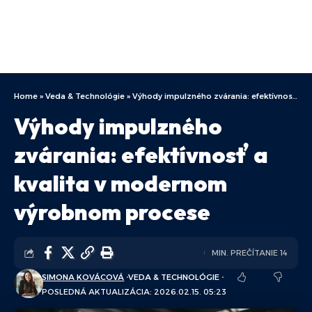
Home
»
Veda & Technológie
»
Výhody impulzného zvárania: efektívnosť a kvalita v modernom výrobnom procese
Výhody impulzného
zvárania: efektívnosť a
kvalita v modernom
výrobnom procese
MIN. PREČÍTANIE 14
SIMONA KOVÁCOVÁ
VEDA & TECHNOLÓGIE
POSLEDNÁ AKTUALIZÁCIA: 2026.02.15. 05:23