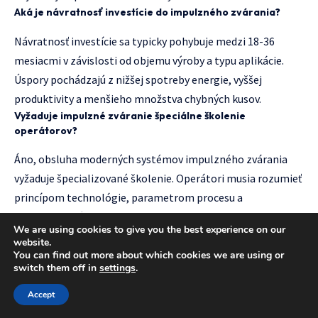
Aká je návratnosť investície do impulzného zvárania?
Návratnosť investície sa typicky pohybuje medzi 18-36
mesiacmi v závislosti od objemu výroby a typu aplikácie.
Úspory pochádzajú z nižšej spotreby energie, vyššej
produktivity a menšieho množstva chybných kusov.
Vyžaduje impulzné zváranie špeciálne školenie
operátorov?
Áno, obsluha moderných systémov impulzného zvárania
vyžaduje špecializované školenie. Operátori musia rozumieť
princípom technológie, parametrom procesu a
bezpečnostným postupom.
We are using cookies to give you the best experience on our
Je možné integrovať impulzné zváranie do existujúcich
website.
výrobných liniek?
You can find out more about which cookies we are using or
switch them off in
settings
.
Väčšina moderných systémov impulzného zvárania je
navrhnutá pre jednoduchú integráciu do existujúcich
Accept
výrobných procesov. Môže však byť potrebná úprava