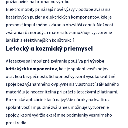
požiadaviek na hromadnú výrobu.
Elektromobily prinášajú nové výzvy v podobe zvárania
batériových puzier a elektrických komponentov, kde je
presnosť impulzného zvárania obzvlášť cenná. Možnosť
zvárania rôznorodých materiálov umožňuje vytvorenie
ľahších a efektívnejších konštrukcií.
Letecký a kozmický priemysel
V letectve sa impulzné zváranie používa pri
výrobe
kritických komponentov
, kde je spoľahlivosť spojov
otázkou bezpečnosti. Schopnosť vytvoriť vysokokvalitné
spoje bez významného ovplyvnenia vlastností základného
materiálu je neoceniteľná pri práci s leteckými zliatinami.
Kozmické aplikácie kladú najvyššie nároky na kvalitu a
spoľahlivosť. Impulzné zváranie umožňuje vytvorenie
spojov, ktoré vydržia extrémne podmienky vesmírneho
prostredia.