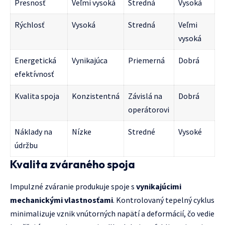
Presnosť
Veľmi vysoká
Stredná
Vysoká
Rýchlosť
Vysoká
Stredná
Veľmi
vysoká
Energetická
Vynikajúca
Priemerná
Dobrá
efektívnosť
Kvalita spoja
Konzistentná
Závislá na
Dobrá
operátorovi
Náklady na
Nízke
Stredné
Vysoké
údržbu
Kvalita zváraného spoja
Impulzné zváranie produkuje spoje s
vynikajúcimi
mechanickými vlastnosťami
. Kontrolovaný tepelný cyklus
minimalizuje vznik vnútorných napätí a deformácií, čo vedie