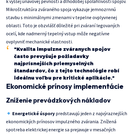
k vyššej únavovej pevnosti a dlhodobej spoľahlivosti spojov.
Mikroštruktúra zváraného spoja vykazuje jemnozrnnú
stavbu s minimálnymi zmenami v tepelne ovplyvnenej
oblasti. Toto je obzvlášť dôležité pri zváraní legovaných
ocelí, kde nadmerný tepelný vstup môže negatívne
ovplyvniť mechanické vlastnosti.
"Kvalita impulzne zváranych spojov
často prevyšuje požiadavky
najprísnejších priemyselných
štandardov, čo z tejto technológie robí
ideálnu voľbu pre kritické aplikácie."
Ekonomické prínosy implementácie
Zníženie prevádzkových nákladov
Energetické úspory
predstavujú jeden z najvýraznejších
ekonomických prínosov impulzného zvárania. Znížená
spotreba elektrickej energie sa prejavuje v mesačných