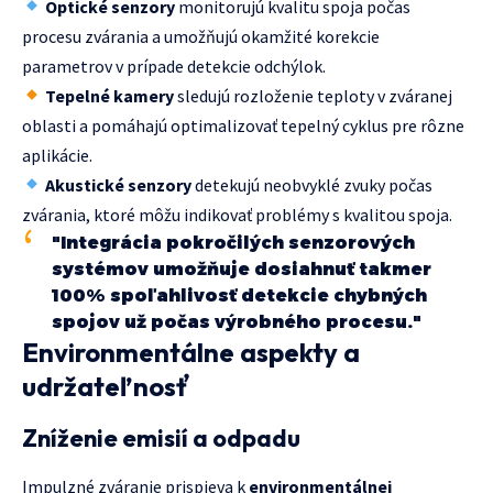
Optické senzory
monitorujú kvalitu spoja počas
procesu zvárania a umožňujú okamžité korekcie
parametrov v prípade detekcie odchýlok.
Tepelné kamery
sledujú rozloženie teploty v zváranej
oblasti a pomáhajú optimalizovať tepelný cyklus pre rôzne
aplikácie.
Akustické senzory
detekujú neobvyklé zvuky počas
zvárania, ktoré môžu indikovať problémy s kvalitou spoja.
"Integrácia pokročilých senzorových
systémov umožňuje dosiahnuť takmer
100% spoľahlivosť detekcie chybných
spojov už počas výrobného procesu."
Environmentálne aspekty a
udržateľnosť
Zníženie emisií a odpadu
Impulzné zváranie prispieva k
environmentálnej