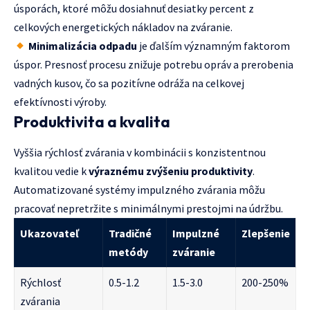
úsporách, ktoré môžu dosiahnuť desiatky percent z
celkových energetických nákladov na zváranie.
Minimalizácia odpadu
je ďalším významným faktorom
úspor. Presnosť procesu znižuje potrebu opráv a prerobenia
vadných kusov, čo sa pozitívne odráža na celkovej
efektívnosti výroby.
Produktivita a kvalita
Vyššia rýchlosť zvárania v kombinácii s konzistentnou
kvalitou vedie k
výraznému zvýšeniu produktivity
.
Automatizované systémy impulzného zvárania môžu
pracovať nepretržite s minimálnymi prestojmi na údržbu.
Ukazovateľ
Tradičné
Impulzné
Zlepšenie
metódy
zváranie
Rýchlosť
0.5-1.2
1.5-3.0
200-250%
zvárania