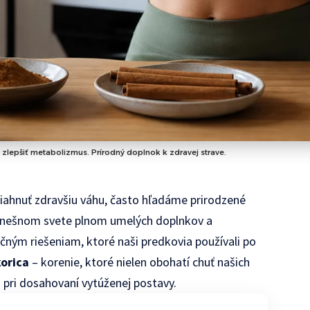
 zlepšiť metabolizmus. Prírodný doplnok k zdravej strave.
iahnuť zdravšiu váhu, často hľadáme prirodzené
 dnešnom svete plnom umelých doplnkov a
ičným riešeniam, ktoré naši predkovia používali po
korica
– korenie, ktoré nielen obohatí chuť našich
pri dosahovaní vytúženej postavy.