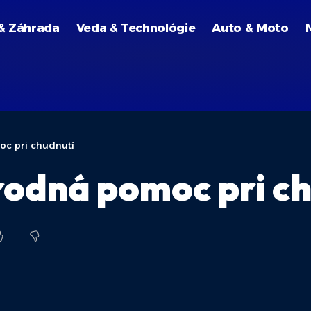
& Záhrada
Veda & Technológie
Auto & Moto
moc pri chudnutí
írodná pomoc pri c