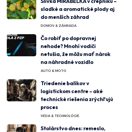
Slivka MIRABELKA v črepníku –
sladké a aromatické plody aj
do menších záhrad
DOMOV & ZÁHRADA
Čo robiť po dopravnej
nehode? Mnohí vodiči
netušia, že môžu mať nárok
na náhradné vozidlo
AUTO & MOTO
Triedenie balíkov v
logistickom centre – aké
technické riešenia zrýchľujú
proces
VEDA & TECHNOLÓGIE
Stolárstvo dnes: remeslo,