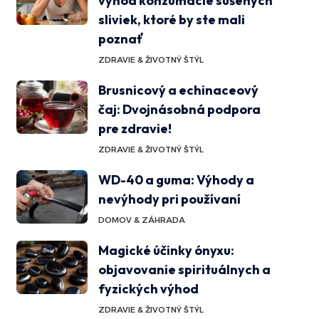
výhod konzumácie sušených
sliviek, ktoré by ste mali
poznať
ZDRAVIE & ŽIVOTNÝ ŠTÝL
Brusnicový a echinaceový
čaj: Dvojnásobná podpora
pre zdravie!
ZDRAVIE & ŽIVOTNÝ ŠTÝL
WD-40 a guma: Výhody a
nevýhody pri používaní
DOMOV & ZÁHRADA
Magické účinky ónyxu:
objavovanie spirituálnych a
fyzických výhod
ZDRAVIE & ŽIVOTNÝ ŠTÝL