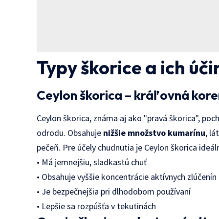
Typy škorice a ich úč
Ceylon škorica – kráľovná kore
Ceylon škorica, známa aj ako "pravá škorica", poch
odrodu. Obsahuje
nižšie množstvo kumarínu
, l
pečeň. Pre účely chudnutia je Ceylon škorica ideál
• Má jemnejšiu, sladkastú chuť
• Obsahuje vyššie koncentrácie aktívnych zlúčenín
• Je bezpečnejšia pri dlhodobom používaní
• Lepšie sa rozpúšťa v tekutinách