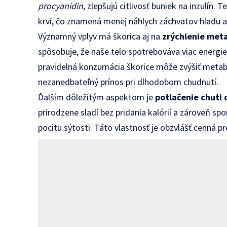
procyanidin
, zlepšujú citlivosť buniek na inzulín. 
krvi, čo znamená menej náhlych záchvatov hladu 
Významný vplyv má škorica aj na
zrýchlenie met
spôsobuje, že naše telo spotrebováva viac energie 
pravidelná konzumácia škorice môže zvýšiť metabo
nezanedbateľný prínos pri dlhodobom chudnutí.
Ďalším dôležitým aspektom je
potlačenie chuti 
prirodzene sladí bez pridania kalórií a zároveň s
pocitu sýtosti. Táto vlastnosť je obzvlášť cenná p