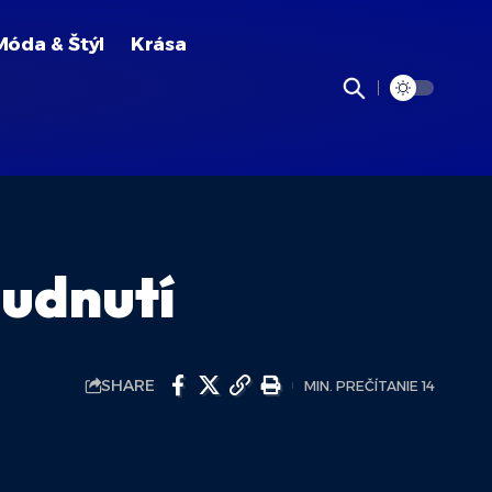
Móda & Štýl
Krása
hudnutí
SHARE
MIN. PREČÍTANIE 14