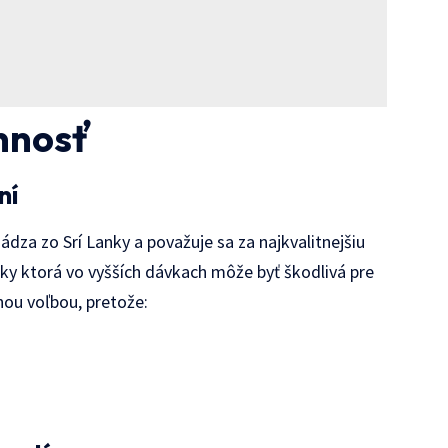
innosť
ní
ádza zo Srí Lanky a považuje sa za najkvalitnejšiu
átky ktorá vo vyšších dávkach môže byť škodlivá pre
nou voľbou, pretože: