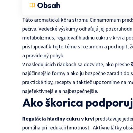
Obsah
Táto aromatická kôra stromu Cinnamomum predsta
pečiva. Vedecké výskumy odhaľujú jej pozoruhodné
metabolizmus, regulovať hladinu cukru v krvi a po
pristupovať k tejto téme s rozumom a pochopiť, ž
a pravidelný pohyb.
V nasledujúcich riadkoch sa dozviete, ako presne
najúčinnejšie formy a ako ju bezpečne zaradiť d
praktické tipy, recepty a taktiež upozorníme na mož
najefektívnejšie a najbezpečnejšie.
Ako škorica podporuj
Regulácia hladiny cukru v krvi
predstavuje jede
pomáha pri redukcii hmotnosti. Aktívne látky obs