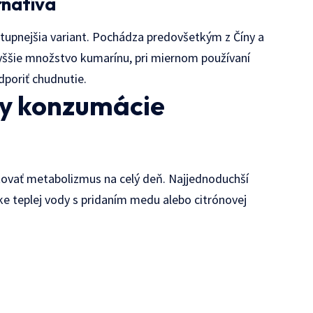
rnatíva
stupnejšia variant. Pochádza predovšetkým z Číny a
vyššie množstvo kumarínu, pri miernom používaní
dporiť chudnutie.
by konzumácie
ovať metabolizmus na celý deň. Najjednoduchší
álke teplej vody s pridaním medu alebo citrónovej