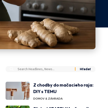
Z chodby do mačacieho raja:
DIY s TEMU
DOMOV & ZÁHRADA