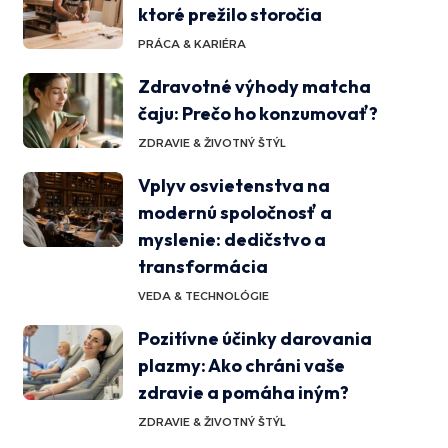
ktoré prežilo storočia
PRÁCA & KARIÉRA
Zdravotné výhody matcha
čaju: Prečo ho konzumovať?
ZDRAVIE & ŽIVOTNÝ ŠTÝL
Vplyv osvietenstva na
modernú spoločnosť a
myslenie: dedičstvo a
transformácia
VEDA & TECHNOLÓGIE
Pozitívne účinky darovania
plazmy: Ako chráni vaše
zdravie a pomáha iným?
ZDRAVIE & ŽIVOTNÝ ŠTÝL