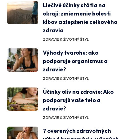
Liečivé účinky státia na
okraji: zmiernenie bolesti
kĺbov a zlepšenie celkového
zdravia
ZDRAVIE & ŽIVOTNÝ ŠTÝL
Výhody tvarohu: ako
podporuje organizmus a
zdravie?
ZDRAVIE & ŽIVOTNÝ ŠTÝL
Účinky olív na zdravie: Ako
podporujú vaše telo a
zdravie?
ZDRAVIE & ŽIVOTNÝ ŠTÝL
7 overených zdravotných