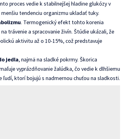
Tento proces vedie k stabilnejšej hladine glukózy v
a menšiu tendenciu organizmu ukladať tuky.
abolizmu
. Termogenický efekt tohto korenia
na trávenie a spracovanie živín. Štúdie ukázali, že
lickú aktivitu až o 10-15%, což predstavuje
do jedla
, najmä na sladké pokrmy. Škorica
pomaľuje vyprázdňovanie žalúdka, čo vedie k dlhšiemu
re ľudí, ktorí bojujú s nadmernou chuťou na sladkosti.