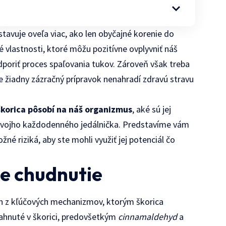
vuje oveľa viac, ako len obyčajné korenie do
 vlastnosti, ktoré môžu pozitívne ovplyvniť náš
dporiť proces spaľovania tukov. Zároveň však treba
e žiadny zázračný prípravok nenahradí zdravú stravu
škorica pôsobí na náš organizmus
, aké sú jej
o svojho každodenného jedálnička. Predstavíme vám
né riziká, aby ste mohli využiť jej potenciál čo
e chudnutie
n z kľúčových mechanizmov, ktorým škorica
iahnuté v škorici, predovšetkým
cinnamaldehyd
a