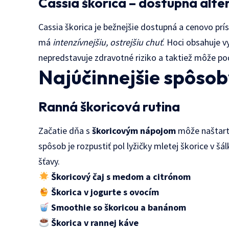
Cassia škorica – dostupná alte
Cassia škorica je bežnejšie dostupná a cenovo prí
má
intenzívnejšiu, ostrejšiu chuť
. Hoci obsahuje 
nepredstavuje zdravotné riziko a taktiež môže po
Najúčinnejšie spôso
Ranná škoricová rutina
Začatie dňa s
škoricovým nápojom
môže naštart
spôsob je rozpustiť pol lyžičky mletej škorice v š
šťavy.
Škoricový čaj s medom a citrónom
Škorica v jogurte s ovocím
Smoothie so škoricou a banánom
Škorica v rannej káve