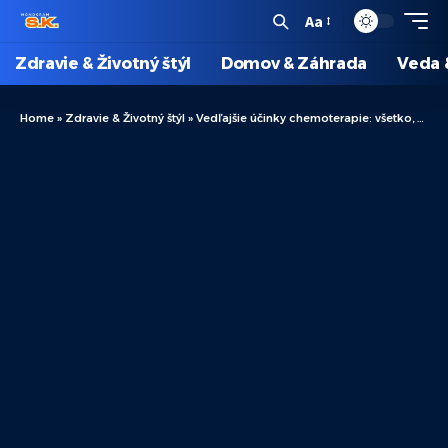
Aa
Zdravie & Životný štýl
Domov & Záhrada
Veda 
Home
»
Zdravie & Životný štýl
»
Vedľajšie účinky chemoterapie: všetko, čo potrebujete vedieť počas liečby