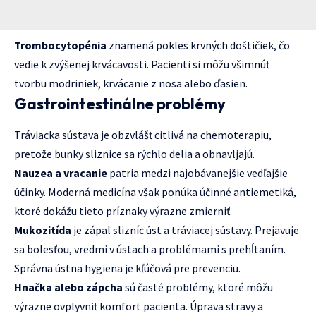
Trombocytopénia
znamená pokles krvných doštičiek, čo
vedie k zvýšenej krvácavosti. Pacienti si môžu všimnúť
tvorbu modriniek, krvácanie z nosa alebo ďasien.
Gastrointestinálne problémy
Tráviacka sústava je obzvlášť citlivá na chemoterapiu,
pretože bunky sliznice sa rýchlo delia a obnavljajú.
Nauzea a vracanie
patria medzi najobávanejšie vedľajšie
účinky. Moderná medicína však ponúka účinné antiemetiká,
ktoré dokážu tieto príznaky výrazne zmierniť.
Mukozitída
je zápal slizníc úst a tráviacej sústavy. Prejavuje
sa bolesťou, vredmi v ústach a problémami s prehĺtaním.
Správna ústna hygiena je kľúčová pre prevenciu.
Hnačka alebo zápcha
sú časté problémy, ktoré môžu
výrazne ovplyvniť komfort pacienta. Úprava stravy a