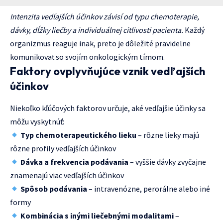
Intenzita vedľajších účinkov závisí od typu chemoterapie,
dávky, dĺžky liečby a individuálnej citlivosti pacienta.
Každý
organizmus reaguje inak, preto je dôležité pravidelne
komunikovať so svojím onkologickým tímom.
Faktory ovplyvňujúce vznik vedľajších
účinkov
Niekoľko kľúčových faktorov určuje, aké vedľajšie účinky sa
môžu vyskytnúť:
Typ chemoterapeutického lieku
– rôzne lieky majú
rôzne profily vedľajších účinkov
Dávka a frekvencia podávania
– vyššie dávky zvyčajne
znamenajú viac vedľajších účinkov
Spôsob podávania
– intravenózne, perorálne alebo iné
formy
Kombinácia s inými liečebnými modalitami
–