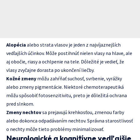
Alopécia
alebo strata vlasov je jeden z najvíjaznejších
vedľajších účinkov. Môže postihnúť nielen vlasy na hlave, ale
aj obočie, riasy a ochlpenie na tele. Dôležité je vedieť, že
vlasy zvyčajne dorasta po ukončení liečby.
Kožné zmeny
môžu zahŕňať suchosť, svrbenie, vyrážky
alebo zmeny pigmentácie. Niektoré chemoterapeutiká
môžu spôsobiť fotosenzitivitu, preto je dôležitá ochrana
pred slnkom.
Zmeny nechtov
sa prejavujú krehkosťou, zmenou farby
alebo dokonca odpadávaním nechtov. Správna starostlivosť
o nechty môže tieto problémy minimalizovať.
Neurologické a kognitívne vedľajšie