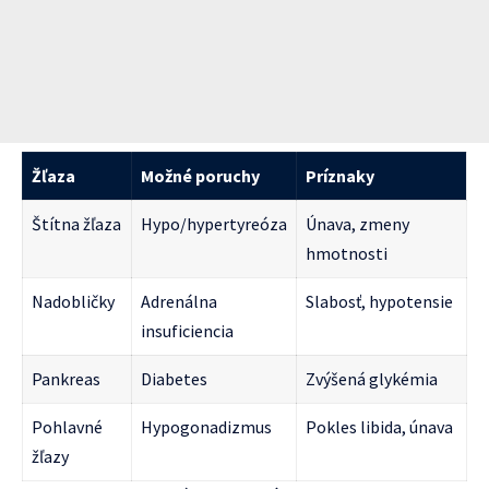
Žľaza
Možné poruchy
Príznaky
Štítna žľaza
Hypo/hypertyreóza
Únava, zmeny
hmotnosti
Nadobličky
Adrenálna
Slabosť, hypotensie
insuficiencia
Pankreas
Diabetes
Zvýšená glykémia
Pohlavné
Hypogonadizmus
Pokles libida, únava
žľazy