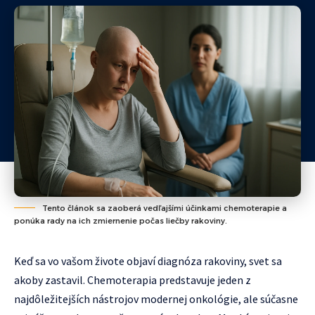
Tento článok sa zaoberá vedľajšími účinkami chemoterapie a
ponúka rady na ich zmiernenie počas liečby rakoviny.
Keď sa vo vašom živote objaví diagnóza rakoviny, svet sa
akoby zastavil. Chemoterapia predstavuje jeden z
najdôležitejších nástrojov modernej onkológie, ale súčasne