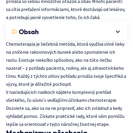
prináša so sebou množstvo otázok a obav. Mnohí pacienti
sa cítia preťažení informáciami, ktoré dostávajú od lekárov,
a potrebujú jasné vysvetlenie toho, čo ich čaká.
Obsah
Chemoterapia je liečebná metóda, ktorá využíva silné lieky
na zničenie rakovinových buniek alebo spomalenie ich
rastu. Existuje niekoľko spôsobov, ako na túto liečbu
nazerať – z pohľadu pacienta, rodiny, ale aj zdravotníckeho
tímu. Každý z týchto uhlov pohľadu prináša svoje špecifiká a
výzvy, ktoré je dôležité pochopiť.
V nasledujúcich riadkoch nájdete komplexný prehľad
všetkého, čo súvisí s vedľajšími účinkami chemoterapie.
Dozviete sa, ako sa na ne pripraviť, ako ich zvládnuť a kedy
vyhľadať pomoc. Získate praktické rady, ktoré vám pomôžu
lepšie sa orientovať v tejto náročnej životnej etape.
Mechanizmus pôsobenia