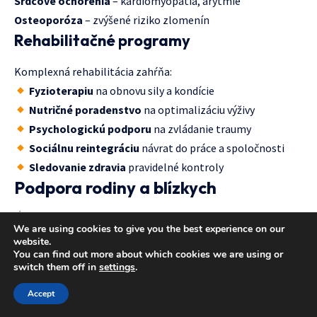
Srdcové ochorenia
– kardiomyopatia, arytmie
Osteoporóza
– zvýšené riziko zlomenín
Rehabilitačné programy
Komplexná rehabilitácia zahŕňa:
Fyzioterapiu
na obnovu sily a kondície
Nutričné poradenstvo
na optimalizáciu výživy
Psychologickú podporu
na zvládanie traumy
Sociálnu reintegráciu
návrat do práce a spoločnosti
Sledovanie zdravia
pravidelné kontroly
Podpora rodiny a blízkych
Úloha rodiny v liečbe
We are using cookies to give you the best experience on our
website.
Rodina hrá kľúčovú úlohu v úspešnom zvládaní
You can find out more about which cookies we are using or
switch them off in
settings
.
chemoterapie:
Accept