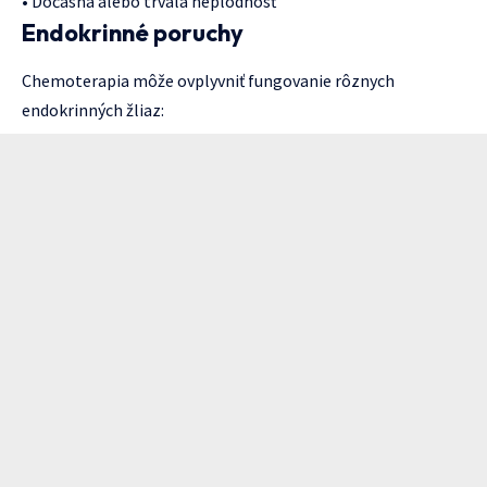
• Dočasná alebo trvalá neplodnosť
Endokrinné poruchy
Chemoterapia môže ovplyvniť fungovanie rôznych
endokrinných žliaz: