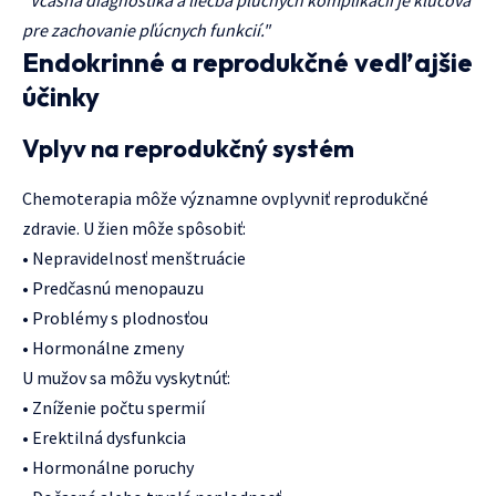
"Včasná diagnostika a liečba pľúcnych komplikácií je kľúčová
pre zachovanie pľúcnych funkcií."
Endokrinné a reprodukčné vedľajšie
účinky
Vplyv na reprodukčný systém
Chemoterapia môže významne ovplyvniť reprodukčné
zdravie. U žien môže spôsobiť:
• Nepravidelnosť menštruácie
• Predčasnú menopauzu
• Problémy s plodnosťou
• Hormonálne zmeny
U mužov sa môžu vyskytnúť:
• Zníženie počtu spermií
• Erektilná dysfunkcia
• Hormonálne poruchy