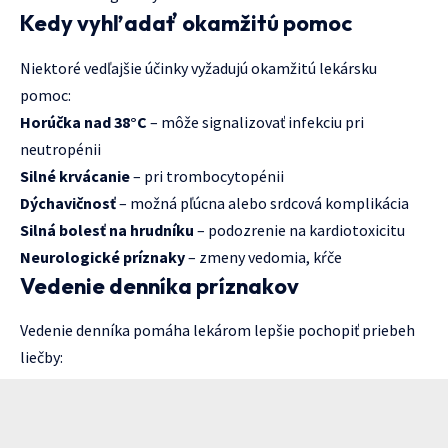
Kedy vyhľadať okamžitú pomoc
Niektoré vedľajšie účinky vyžadujú okamžitú lekársku
pomoc:
Horúčka nad 38°C
– môže signalizovať infekciu pri
neutropénii
Silné krvácanie
– pri trombocytopénii
Dýchavičnosť
– možná pľúcna alebo srdcová komplikácia
Silná bolesť na hrudníku
– podozrenie na kardiotoxicitu
Neurologické príznaky
– zmeny vedomia, kŕče
Vedenie denníka príznakov
Vedenie denníka pomáha lekárom lepšie pochopiť priebeh
liečby: