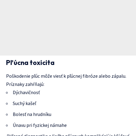
Pľúcna toxicita
Poškodenie pľúc môže viesť k pľúcnej fibróze alebo zápalu.
Príznaky zahŕňajú:
Dýchavičnosť
Suchý kašeľ
Bolesť na hrudníku
Únavu pri fyzickej námahe