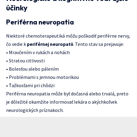
účinky
Periférna neuropatia
Niektoré chemoterapeutiká môžu poškodiť periférne nervy,
čo vedie k
periférnej neuropatii
. Tento stav sa prejavuje:
• Mravčením v rukách a nohách
• Stratou citlivosti
• Bolesťou alebo pálením
• Problémami s jemnou motorikou
• Ťažkosťami pri chôdzi
Periférna neuropatia môže byť dočasná alebo trvalá, preto
je dôležité okamžite informovať lekára o akýchkoľvek
neurologických príznakoch.