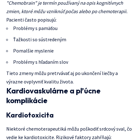
"Chemobrain" je termín používaný na opis kognitívnych
zmien, ktoré môžu vzniknúť počas alebo po chemoterapii.
Pacienti často popisujú:
Problémy s pamäťou
Ťažkosti so sústredeným
Pomalšie myslenie
Problémy s hľadaním slov
Tieto zmeny môžu pretrvávať aj po ukončení liečby a
výrazne ovplyvniť kvalitu života.
Kardiovaskulárne a pľúcne
komplikácie
Kardiotoxicita
Niektoré chemoterapeutiká môžu poškodiť srdcový sval, čo
vedie ke kardiotoxicite. Rizikové faktory zahŕňajú: