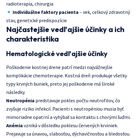
radioterapia, chirurgia
Individuálne faktory pacienta
– vek, celkový zdravotný
stav, genetické predispozície
Najčastejšie vedľajšie účinky a ich
charakteristika
Hematologické vedľajšie účinky
Poškodenie kostnej drene patrí medzi najvážnejšie
komplikácie chemoterapie. Kostná dreň produkuje všetky
typy krvných buniek, preto jej poškodenie má široké
následky.
Neutropénia
predstavuje pokles počtu neutrofilov, čo
zvyšuje riziko infekcií. Pacienti s neutropéniou musia byť
mimoriadne opatrní a vyhýbať sa kontaktu s chorými ľuďmi.
Anémia
vzniká v dôsledku poklesu červených krviniek.
Prejavuje sa únavou, slabosťou, dýchavičnosťou a bledosťou.