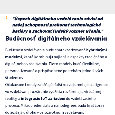
"Úspech digitálneho vzdelávania závisí od
našej schopnosti prekonať technologické
bariéry a zachovať ľudský rozmer učenia."
Budúcnosť digitálneho vzdelávania
Budúcnosť vzdelávania bude charakterizovaná
hybridnými
modelmi
, ktoré kombinujú najlepšie aspekty tradičného a
digitálneho vzdelávania. Tieto modely budú flexibilné,
personalizované a prispôsobené potrebám jednotlivých
študentov.
Očakávané trendy zahŕňajú ďalší rozvoj umelej inteligencie
vo vzdelávaní, rozšírenie využitia rozšírenej a virtuálnej
reality, a
integráciu IoT zariadení
do vzdelávacieho
procesu. Mikrocredentials a nanodegrees budú hrať čoraz
dôležitejšiu úlohu v celoživotnom vzdelávaní.