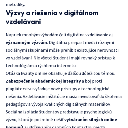
metodiky.
Výzvy a riešenia v digitálnom
vzdelávaní
Napriek mnohým výhodám čelí digitálne vzdelávanie aj
významným výzvám
. Digitálna priepasť medzi rôznymi
sociálnymi skupinami môže prehĺbiť existujúce nerovnosti
vo vzdelávaní. Nie všetci študenti majú rovnaký prístup k
technológiám a rýchlemu internetu.
Otázka kvality online obsahu je ďalšou dôležitou témou.
Zabezpečenie akademickej integrity
a boj proti
plagiátorstvu vyžaduje nové prístupy a technologické
riešenia. Vzdelávacie inštitúcie musia investovať do školenia
pedagógov a vývoja kvalitných digitálnych materiálov.
Sociálna izolácia študentov predstavuje psychologickú
výzvu, ktorú je potrebné riešiť
vytváraním silných online
komunít
a udržiavaním osobných kontaktov medzi