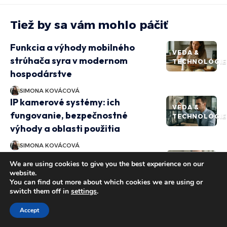
Tiež by sa vám mohlo páčiť
Funkcia a výhody mobilného
VEDA &
strúhača syra v modernom
TECHNOLÓGIE
hospodárstve
SIMONA KOVÁCOVÁ
IP kamerové systémy: ich
VEDA &
fungovanie, bezpečnostné
TECHNOLÓGIE
výhody a oblasti použitia
SIMONA KOVÁCOVÁ
Magnetický účinok prúdu: objavy
VEDA &
We are using cookies to give you the best experience on our
a aplikácie vo vede
TECHNOLÓGIE
website.
You can find out more about which cookies we are using or
SIMONA KOVÁCOVÁ
switch them off in
settings
.
Sú vysokonapäťové vedenia
VEDA &
nebezpečné? Podrobný prehľad o
Accept
TECHNOLÓGIE
ich vplyve na zdravie