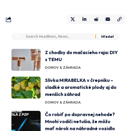
Z chodby do mačacieho raja: DIY
s TEMU
DOMOV & ZÁHRADA
Slivka MIRABELKA v črepníku –
sladké a aromatické plody aj do
menších záhrad
DOMOV & ZÁHRADA
Čo robiť po dopravnej nehode?
Mnohí vodiči netušia, že môžu
mať nárok na náhradné vozidlo