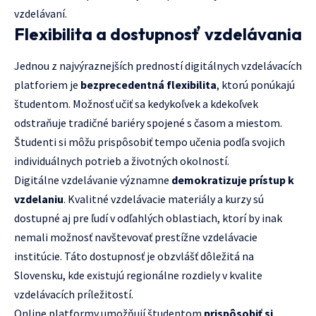
vzdelávaní.
Flexibilita a dostupnosť vzdelávania
Jednou z najvýraznejších predností digitálnych vzdelávacích
platforiem je
bezprecedentná flexibilita
, ktorú ponúkajú
študentom. Možnosť učiť sa kedykoľvek a kdekoľvek
odstraňuje tradičné bariéry spojené s časom a miestom.
Študenti si môžu prispôsobiť tempo učenia podľa svojich
individuálnych potrieb a životných okolností.
Digitálne vzdelávanie významne
demokratizuje prístup k
vzdelaniu
. Kvalitné vzdelávacie materiály a kurzy sú
dostupné aj pre ľudí v odľahlých oblastiach, ktorí by inak
nemali možnosť navštevovať prestížne vzdelávacie
institúcie. Táto dostupnosť je obzvlášť dôležitá na
Slovensku, kde existujú regionálne rozdiely v kvalite
vzdelávacích príležitostí.
Online platformy umožňují študentom
prispôsobiť si