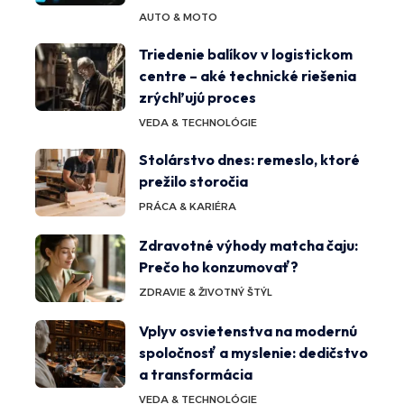
AUTO & MOTO
Triedenie balíkov v logistickom
centre – aké technické riešenia
zrýchľujú proces
VEDA & TECHNOLÓGIE
Stolárstvo dnes: remeslo, ktoré
prežilo storočia
PRÁCA & KARIÉRA
Zdravotné výhody matcha čaju:
Prečo ho konzumovať?
ZDRAVIE & ŽIVOTNÝ ŠTÝL
Vplyv osvietenstva na modernú
spoločnosť a myslenie: dedičstvo
a transformácia
VEDA & TECHNOLÓGIE