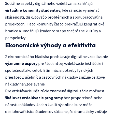
Sociálne aspekty digitálneho vzdelávania zahŕňajú
virtuálne komunity študentov
, kde si môžu vymieňať
skúsenosti, diskutovať o problémoch a spolupracovať na
projektoch. Tieto komunity často prekračujú geografické
hranice a umožňujú študentom spoznať rôzne kultúry a
perspektívy.
Ekonomické výhody a efektivita
Z ekonomického hľadiska predstavuje digitálne vzdelávanie
významné úspory
pre študentov, vzdelávacie inštitúcie i
spoločnosť ako celok. Eliminácia potreby fyzických
priestorov, učebníc a cestovných nákladov znižuje celkové
náklady na vzdelávanie.
Pre vzdelávacie inštitúcie znamená digitalizácia možnosť
škálovať vzdelávacie programy
bez proporcionálneho
nárastu nákladov. Jeden kvalitný online kurz môže
obsluhovať tisíce študentov súčasne, čo dramaticky znižuje