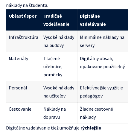
náklady na študenta.
Oblasť úspor
Tradičné
Digitálne
vzdelávanie
vzdelávanie
Infraštruktúra
Vysoké náklady
Minimálne náklady na
na budovy
servery
Materiály
Tlačené
Digitálny obsah,
učebnice,
opakovane použiteľný
pomôcky
Personál
Vysoké náklady
Efektívnejšie využitie
na učiteľov
pedagógov
Cestovanie
Náklady na
Žiadne cestovné
dopravu
náklady
Digitálne vzdelávanie tiež umožňuje
rýchlejšie