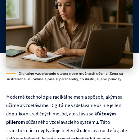
Digitálne vzdelávanie otvára nové možnosti učenia. Žena sa
sústredene učí online a píše si poznámky, čo ilustruje jeho prínosy.
Moderné technológie radikálne menia spôsob, akým sa
učíme a vzdelávame. Digitálne vzdelávanie už nie je len
doplnkom tradičných metód, ale stáva sa
kľúčovým
pilierom
súčasného vzdelávacieho systému. Táto
transformácia ovplyvňuje nielen študentov a učiteľov, ale
celú spoločnosť, ktorá sa musí prispôsobiť novým