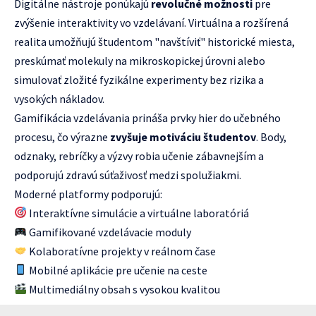
Digitálne nástroje ponúkajú
revolučné možnosti
pre
zvýšenie interaktivity vo vzdelávaní. Virtuálna a rozšírená
realita umožňujú študentom "navštíviť" historické miesta,
preskúmať molekuly na mikroskopickej úrovni alebo
simulovať zložité fyzikálne experimenty bez rizika a
vysokých nákladov.
Gamifikácia vzdelávania prináša prvky hier do učebného
procesu, čo výrazne
zvyšuje motiváciu študentov
. Body,
odznaky, rebríčky a výzvy robia učenie zábavnejším a
podporujú zdravú súťaživosť medzi spolužiakmi.
Moderné platformy podporujú:
Interaktívne simulácie a virtuálne laboratóriá
Gamifikované vzdelávacie moduly
Kolaboratívne projekty v reálnom čase
Mobilné aplikácie pre učenie na ceste
Multimediálny obsah s vysokou kvalitou