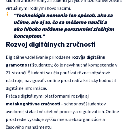
skúmať antické ruiny a študenti jazykov môžu konverzovať s
virtuálnymi rodilými hovoriacimi.
"Technológie nemenia len spôsob, ako sa
učíme, ale aj to, čo sa môžeme naučiť a
ako hlboko môžeme porozumieť zložitým
konceptom."
Rozvoj digitálnych zručností
Digitálne vzdelávanie prirodzene
rozvíja digitálnu
gramotnosť
študentov, čo je nevyhnutná kompetencia v
21. storočí. Študenti sa učia používať rôzne softvérové
nástroje, navigovať v online prostredí a kriticky hodnotiť
digitálne informácie.
Práca s digitálnymi platformami rozvíja aj
metakognitívne zručnosti
– schopnosť študentov
uvedomiť si vlastné učebné procesy a regulovať ich. Online
prostredie vyžaduje vyššiu mieru sebaorganizácie a
časového manažmentu.