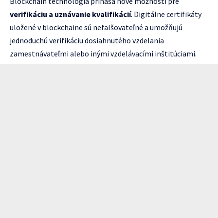
Blockchain technológia prináša nové možnosti pre
verifikáciu a uznávanie kvalifikácií
. Digitálne certifikáty
uložené v blockchaine sú nefalšovateľné a umožňujú
jednoduchú verifikáciu dosiahnutého vzdelania
zamestnávateľmi alebo inými vzdelávacími inštitúciami.