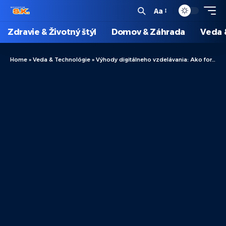
Aa
Zdravie & Životný štýl
Domov & Záhrada
Veda 
Home
»
Veda & Technológie
»
Výhody digitálneho vzdelávania: Ako formuje budúcnosť učenia?