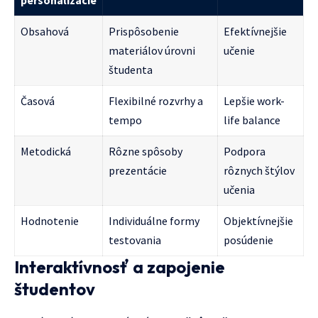
personalizácie
Obsahová
Prispôsobenie
Efektívnejšie
materiálov úrovni
učenie
študenta
Časová
Flexibilné rozvrhy a
Lepšie work-
tempo
life balance
Metodická
Rôzne spôsoby
Podpora
prezentácie
rôznych štýlov
učenia
Hodnotenie
Individuálne formy
Objektívnejšie
testovania
posúdenie
Interaktívnosť a zapojenie
študentov