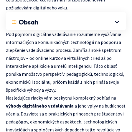
požiadavkám digitálneho veku.
Obsah
Pod pojmom digitálne vzdelávanie rozumieme využívanie
informačných a komunikačných technológií na podporu a
zlepšenie vzdelávacieho procesu. Zahŕňa široké spektrum
nástrojov – od online kurzov a virtuálnych tried až po
interaktívne aplikácie a umelú inteligenciu. Táto oblasť
ponúka množstvo perspektív: pedagogickú, technologickú,
ekonomickú i sociálnu, pričom každá z nich prináša svoje
špecifické výhody a výzvy.
Nasledujúce riadky vám poskytnú komplexný pohľad na
výhody digitálneho vzdelávania
a jeho vplyv na budúcnosť
učenia. Dozviete sa o praktických prínosoch pre študentov i
pedagógov, ekonomických aspektoch, technologických
inovációách a spoločenských dopadoch tejto revolúcie vo