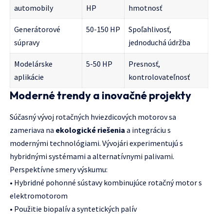
automobily
HP
hmotnosť
Generátorové
50-150 HP
Spoľahlivosť,
súpravy
jednoduchá údržba
Modelárske
5-50 HP
Presnosť,
aplikácie
kontrolovateľnosť
Moderné trendy a inovačné projekty
Súčasný vývoj rotačných hviezdicových motorov sa
zameriava na
ekologické riešenia
a integráciu s
modernými technológiami. Vývojári experimentujú s
hybridnými systémami a alternatívnymi palivami.
Perspektívne smery výskumu:
• Hybridné pohonné sústavy kombinujúce rotačný motor s
elektromotorom
• Použitie biopalív a syntetických palív