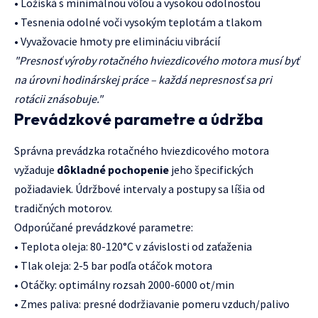
• Ložiská s minimálnou vôľou a vysokou odolnosťou
• Tesnenia odolné voči vysokým teplotám a tlakom
• Vyvažovacie hmoty pre elimináciu vibrácií
"Presnosť výroby rotačného hviezdicového motora musí byť
na úrovni hodinárskej práce – každá nepresnosť sa pri
rotácii znásobuje."
Prevádzkové parametre a údržba
Správna prevádzka rotačného hviezdicového motora
vyžaduje
dôkladné pochopenie
jeho špecifických
požiadaviek. Údržbové intervaly a postupy sa líšia od
tradičných motorov.
Odporúčané prevádzkové parametre:
• Teplota oleja: 80-120°C v závislosti od zaťaženia
• Tlak oleja: 2-5 bar podľa otáčok motora
• Otáčky: optimálny rozsah 2000-6000 ot/min
• Zmes paliva: presné dodržiavanie pomeru vzduch/palivo