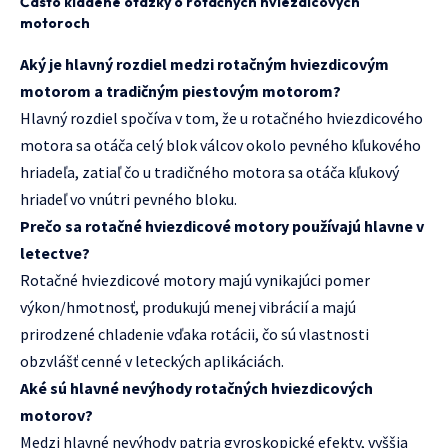
Často kladené otázky o rotačných hviezdicových
motoroch
Aký je hlavný rozdiel medzi rotačným hviezdicovým
motorom a tradičným piestovým motorom?
Hlavný rozdiel spočíva v tom, že u rotačného hviezdicového
motora sa otáča celý blok válcov okolo pevného kľukového
hriadeľa, zatiaľ čo u tradičného motora sa otáča kľukový
hriadeľ vo vnútri pevného bloku.
Prečo sa rotačné hviezdicové motory používajú hlavne v
letectve?
Rotačné hviezdicové motory majú vynikajúci pomer
výkon/hmotnosť, produkujú menej vibrácií a majú
prirodzené chladenie vďaka rotácii, čo sú vlastnosti
obzvlášť cenné v leteckých aplikáciách.
Aké sú hlavné nevýhody rotačných hviezdicových
motorov?
Medzi hlavné nevýhody patria gyroskopické efekty, vyššia