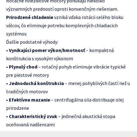
Rotačné hviezdicové motory ponúkajú niekoľko
významných predností oproti konvenčným riešeniam.
Prirodzené chladenie
vzniká vďaka rotácii celého bloku
válcov, čo eliminuje potrebu komplexných chladiacich
systémov.
Ďalšie podstatné výhody:
•
Vynikajúci pomer výkon/hmotnosť
– kompaktná
konštrukcia s vysokým výkonom
•
Plynulý chod
– rotačný pohyb eliminuje vibrácie typické
pre piestové motory
•
Jednoduchá konštrukcia
– menej pohyblivých častí než u
tradičných motorov
•
Efektívne mazanie
– centrifugálna sila distribuuje olej
prirodzene
•
Charakteristický zvuk
– jedinečná akustická stopa
oceňovaná nadšencami