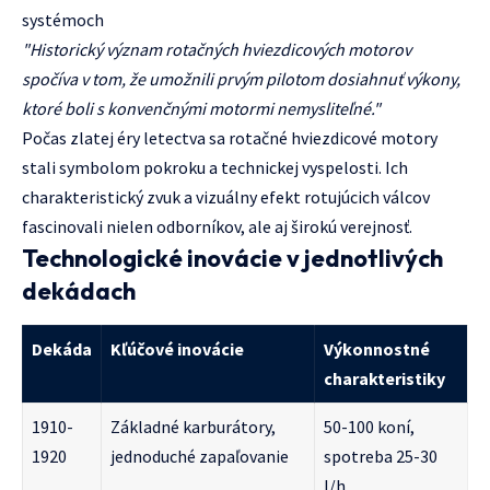
systémoch
"Historický význam rotačných hviezdicových motorov
spočíva v tom, že umožnili prvým pilotom dosiahnuť výkony,
ktoré boli s konvenčnými motormi nemysliteľné."
Počas zlatej éry letectva sa rotačné hviezdicové motory
stali symbolom pokroku a technickej vyspelosti. Ich
charakteristický zvuk a vizuálny efekt rotujúcich válcov
fascinovali nielen odborníkov, ale aj širokú verejnosť.
Technologické inovácie v jednotlivých
dekádach
Dekáda
Kľúčové inovácie
Výkonnostné
charakteristiky
1910-
Základné karburátory,
50-100 koní,
1920
jednoduché zapaľovanie
spotreba 25-30
l/h