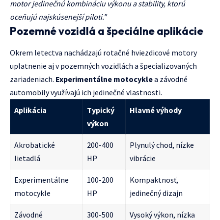
motor jedinečnú kombináciu výkonu a stability, ktorú
oceňujú najskúsenejší piloti."
Pozemné vozidlá a špeciálne aplikácie
Okrem letectva nachádzajú rotačné hviezdicové motory
uplatnenie aj v pozemných vozidlách a špecializovaných
zariadeniach.
Experimentálne motocykle
a závodné
automobily využívajú ich jedinečné vlastnosti.
Aplikácia
Typický
Hlavné výhody
výkon
Akrobatické
200-400
Plynulý chod, nízke
lietadlá
HP
vibrácie
Experimentálne
100-200
Kompaktnosť,
motocykle
HP
jedinečný dizajn
Závodné
300-500
Vysoký výkon, nízka