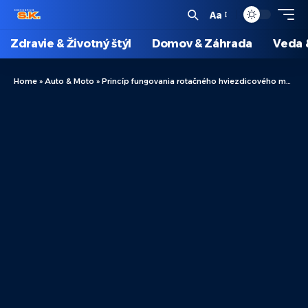
Aa
Zdravie & Životný štýl
Domov & Záhrada
Veda 
Home
»
Auto & Moto
»
Princíp fungovania rotačného hviezdicového motora a jeho oblasti použitia: podrobný prehľadový článok