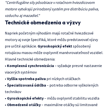
"Centrifugálne sily pôsobiace v rotačnom hviezdicovom
motore vytvárajú prirodzený systém pre distribúciu paliva,
vzduchu aj mazadiel."
Technické obmedzenia a výzvy
Napriek početným výhodám majú rotačné hviezdicové
motory aj svoje špecifiká, ktoré môžu predstavovať výzvy
pre určité aplikácie.
Gyroskopický efekt
spôsobený
rotujúcou masou môže ovplyvniť manévrovateľnosť vozidiel.
Hlavné technické obmedzenia:
•
Komplexná synchronizácia
– vyžaduje presné nastavenie
viacerých systémov
•
Vyššia spotreba paliva
pri nízkych otáčkach
•
Špecializovaná údržba
– potreba odborne vyškolených
technikov
•
Gyroskopické efekty
– môžu ovplyvniť stabilitu vozidla
•
Obmedzené otáčky
– maximálne otáčky sú limitované